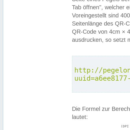
Tab öffnen", welcher 
Voreingestellt sind 4
Seitenlänge des QR-C
QR-Code von 4cm × 4c
ausdrucken, so setzt 
http://pegelo
uuid=a6ee8177
Die Formel zur Berech
lautet:
			(DPI × Druckkantenlänge in cm) ÷ 2,54 = Kantenlänge in Pixel
