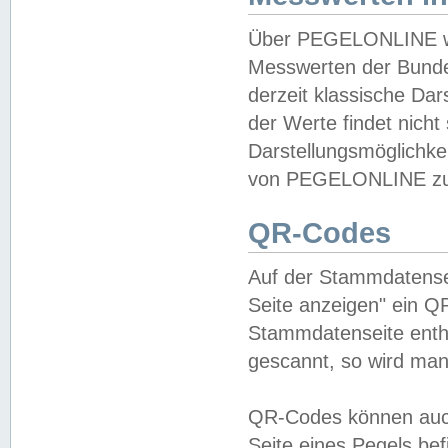
Über PEGELONLINE wer
Messwerten der Bundes
derzeit klassische Da
der Werte findet nicht 
Darstellungsmöglichkei
von PEGELONLINE zu 
QR-Codes
Auf der Stammdatensei
Seite anzeigen" ein Q
Stammdatenseite enthä
gescannt, so wird man
QR-Codes können auc
Seite eines Pegels be