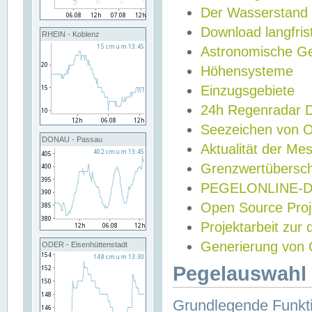
Der Wasserstand
Download langfris
RHEIN - Koblenz
Astronomische Gez
Höhensysteme
Einzugsgebiete
24h Regenradar
Seezeichen von 
DONAU - Passau
Aktualität der Me
Grenzwertübersch
PEGELONLINE-Di
Open Source Projek
Projektarbeit zur
Generierung von 
ODER - Eisenhüttenstadt
Pegelauswahl 
Grundlegende Funkti