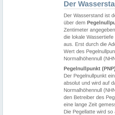
Der Wasserst
Der Wasserstand ist d
über dem
Pegelnullp
Zentimeter angegeben
die lokale Wassertie
aus. Erst durch die A
Wert des Pegelnullpun
Normalhöhennull (NHN
Pegelnullpunkt (PNP)
Der Pegelnullpunkt ei
absolut und wird auf
Normalhöhennull (NHN
den Betreiber des Pege
eine lange Zeit geme
Die Pegellatte wird s