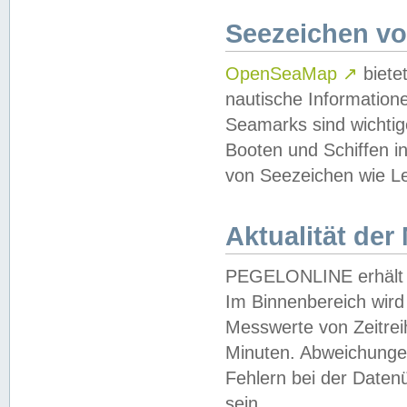
Seezeichen v
OpenSeaMap
↗
biete
nautische Information
Seamarks sind wichtig
Booten und Schiffen i
von Seezeichen wie Le
Aktualität der
PEGELONLINE erhält u
Im Binnenbereich wird 
Messwerte von Zeitreih
Minuten. Abweichungen
Fehlern bei der Daten
sein.