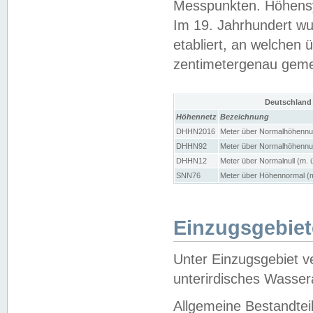
Messpunkten. Höhensy
Im 19. Jahrhundert wu
etabliert, an welchen 
zentimetergenau gem
Deutschland
Höhennetz
Bezeichnung
DHHN2016
Meter über Normalhöhennul
DHHN92
Meter über Normalhöhennul
DHHN12
Meter über Normalnull (m. 
SNN76
Meter über Höhennormal (m
Einzugsgebiet
Unter Einzugsgebiet v
unterirdisches Wasser
Allgemeine Bestandtei