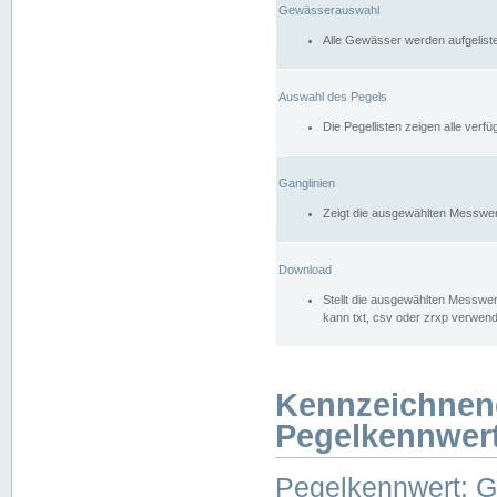
Gewässerauswahl
Alle Gewässer werden aufgelist
Auswahl des Pegels
Die Pegellisten zeigen alle ver
Ganglinien
Zeigt die ausgewählten Messwer
Download
Stellt die ausgewählten Messwer
kann txt, csv oder zrxp verwen
Kennzeichnen
Pegelkennwer
Pegelkennwert: 