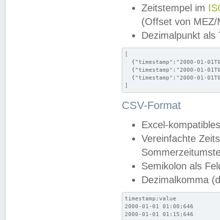
Zeitstempel im
IS
(Offset von MEZ
Dezimalpunkt als
[

  {"timestamp":"2000-01-01T0
  {"timestamp":"2000-01-01T0
  {"timestamp":"2000-01-01T0
]
CSV-Format
Excel-kompatibles
Vereinfachte Zeit
Sommerzeitumstel
Semikolon als Fel
Dezimalkomma (de
timestamp;value

2000-01-01 01:00;646

2000-01-01 01:15;646
