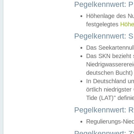
Pegelkennwert: 
Höhenlage des Nul
festgelegtes
Höhe
Pegelkennwert: 
Das Seekartennull
Das SKN bezieht s
Niedrigwassererei
deutschen Bucht) 
In Deutschland un
örtlich niedrigst
Tide (LAT)" definie
Pegelkennwert:
Regulierungs-Nie
Pegelkennwert: Z