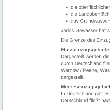
die oberflächlich
die Landoberfläc
das Grundwasser
Jedes Gewässer hat se
Die Grenze des Einzug
Flusseinzugsgebiete
Dargestellt werden die
durch Deutschland fli
Warnow / Peene, Weser
dargestellt.
Meereseinzugsgebiet
In Deutschland gibt 
Deutschland fließt n