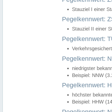
Stauziel I einer S
Pegelkennwert: Z
Stauziel II einer 
Pegelkennwert:
Verkehrsgesichert
Pegelkennwert:
niedrigster bekan
Beispiel: NNW (3
Pegelkennwert:
höchster bekannt
Beispiel: HHW (1
Pegelkennwert: 