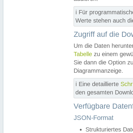
ℹ️ Für programmatisch
Werte stehen auch d
Zugriff auf die D
Um die Daten herunter
Tabelle
zu einem gewün
Sie dann die Option z
Diagrammanzeige.
ℹ️ Eine detaillierte
Schr
den gesamten Downlo
Verfügbare Daten
JSON-Format
Strukturiertes Da