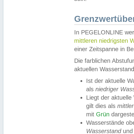
Grenzwertüber
In PEGELONLINE werde
mittleren niedrigsten
einer Zeitspanne in Be
Die farblichen Abstuf
aktuellen Wasserstand
Ist der aktuelle 
als
niedriger Was
Liegt der aktue
gilt dies als
mittle
mit
Grün
dargestel
Wasserstände obe
Wasserstand
und