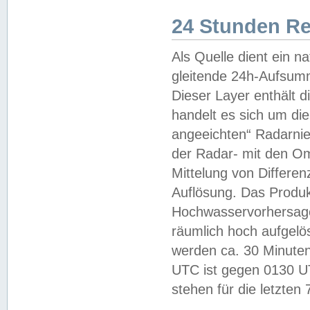
24 Stunden R
Als Quelle dient ein n
gleitende 24h-Aufsum
Dieser Layer enthält
handelt es sich um di
angeeichten“ Radarnie
der Radar- mit den O
Mittelung von Differe
Auflösung. Das Produk
Hochwasservorhersagez
räumlich hoch aufgelö
werden ca. 30 Minuten
UTC ist gegen 0130 UTC
stehen für die letzten