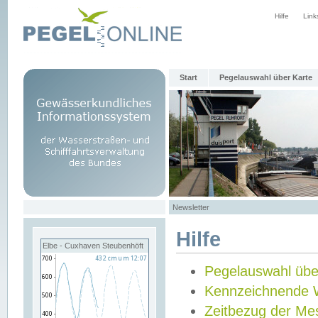
Hilfe
Link
Start
Pegelauswahl über Karte
Newsletter
Hilfe
Elbe - Cuxhaven Steubenhöft
Pegelauswahl übe
Kennzeichnende 
Zeitbezug der Me