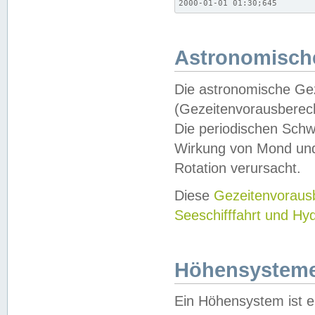
2000-01-01 01:30;645
Astronomische
Die astronomische Gez
(Gezeitenvorausberec
Die periodischen Schw
Wirkung von Mond und
Rotation verursacht.
Diese
Gezeitenvorau
Seeschifffahrt und Hy
Höhensystem
Ein Höhensystem ist e