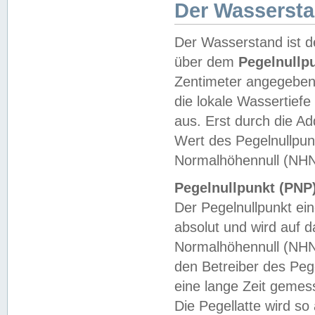
Der Wasserst
Der Wasserstand ist d
über dem
Pegelnullp
Zentimeter angegeben
die lokale Wassertie
aus. Erst durch die A
Wert des Pegelnullpun
Normalhöhennull (NHN
Pegelnullpunkt (PNP)
Der Pegelnullpunkt ei
absolut und wird auf
Normalhöhennull (NHN
den Betreiber des Pege
eine lange Zeit geme
Die Pegellatte wird s