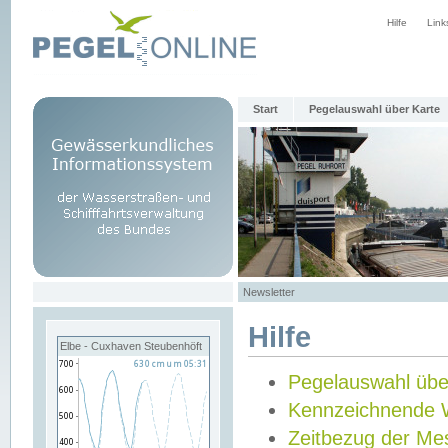
Hilfe
Link
Start
Pegelauswahl über Karte
Newsletter
Hilfe
Elbe - Cuxhaven Steubenhöft
Pegelauswahl übe
Kennzeichnende 
Zeitbezug der Me