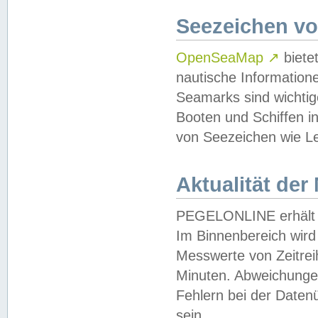
Seezeichen v
OpenSeaMap
↗
biete
nautische Information
Seamarks sind wichtig
Booten und Schiffen i
von Seezeichen wie Le
Aktualität der
PEGELONLINE erhält u
Im Binnenbereich wird 
Messwerte von Zeitreih
Minuten. Abweichungen
Fehlern bei der Daten
sein.