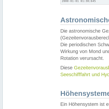
2000-01-01 01:30;645
Astronomische
Die astronomische Gez
(Gezeitenvorausberec
Die periodischen Schw
Wirkung von Mond und
Rotation verursacht.
Diese
Gezeitenvorau
Seeschifffahrt und Hy
Höhensystem
Ein Höhensystem ist e