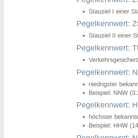
Stauziel I einer S
Pegelkennwert: Z
Stauziel II einer 
Pegelkennwert:
Verkehrsgesichert
Pegelkennwert:
niedrigster bekan
Beispiel: NNW (3
Pegelkennwert:
höchster bekannt
Beispiel: HHW (1
Pegelkennwert: 