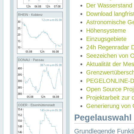
Der Wasserstand
Download langfris
RHEIN - Koblenz
Astronomische Gez
Höhensysteme
Einzugsgebiete
24h Regenradar
Seezeichen von 
DONAU - Passau
Aktualität der Me
Grenzwertübersch
PEGELONLINE-Di
Open Source Projek
Projektarbeit zur
Generierung von 
ODER - Eisenhüttenstadt
Pegelauswahl 
Grundlegende Funkti