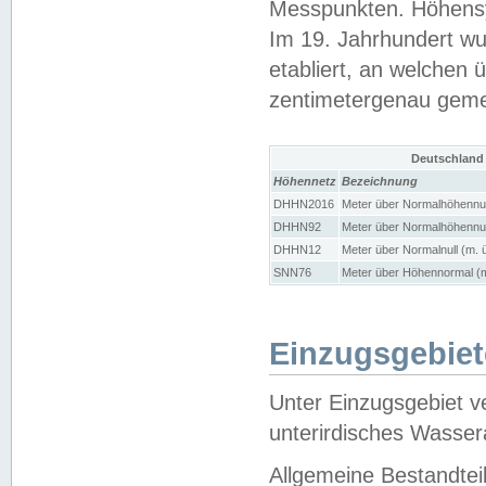
Messpunkten. Höhensy
Im 19. Jahrhundert wu
etabliert, an welchen 
zentimetergenau gem
Deutschland
Höhennetz
Bezeichnung
DHHN2016
Meter über Normalhöhennul
DHHN92
Meter über Normalhöhennul
DHHN12
Meter über Normalnull (m. 
SNN76
Meter über Höhennormal (m
Einzugsgebiet
Unter Einzugsgebiet v
unterirdisches Wasser
Allgemeine Bestandtei