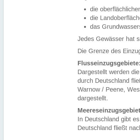
die oberflächlich
die Landoberfläc
das Grundwasser
Jedes Gewässer hat se
Die Grenze des Einzug
Flusseinzugsgebiete
Dargestellt werden die
durch Deutschland fli
Warnow / Peene, Weser
dargestellt.
Meereseinzugsgebiet
In Deutschland gibt 
Deutschland fließt n