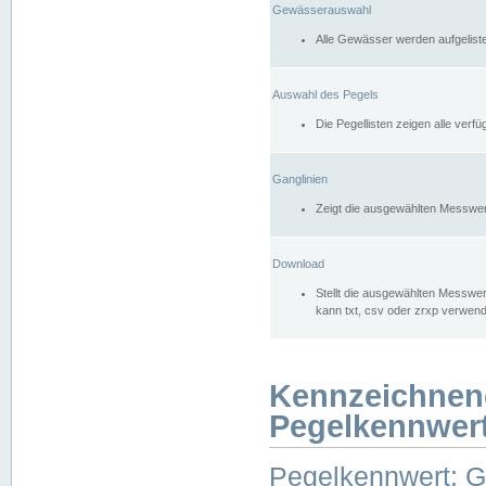
Gewässerauswahl
Alle Gewässer werden aufgelist
Auswahl des Pegels
Die Pegellisten zeigen alle ver
Ganglinien
Zeigt die ausgewählten Messwer
Download
Stellt die ausgewählten Messwer
kann txt, csv oder zrxp verwen
Kennzeichnen
Pegelkennwer
Pegelkennwert: 