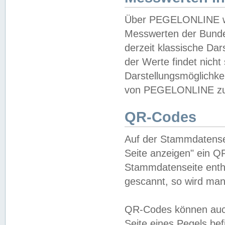
Über PEGELONLINE wer
Messwerten der Bundes
derzeit klassische Da
der Werte findet nicht 
Darstellungsmöglichkei
von PEGELONLINE zu 
QR-Codes
Auf der Stammdatensei
Seite anzeigen" ein Q
Stammdatenseite enthä
gescannt, so wird man
QR-Codes können auc
Seite eines Pegels be