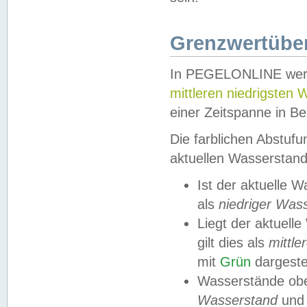
Grenzwertüber
In PEGELONLINE werde
mittleren niedrigsten
einer Zeitspanne in Be
Die farblichen Abstuf
aktuellen Wasserstand
Ist der aktuelle 
als
niedriger Was
Liegt der aktue
gilt dies als
mittle
mit
Grün
dargestel
Wasserstände obe
Wasserstand
und