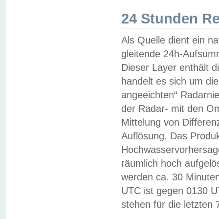
24 Stunden R
Als Quelle dient ein n
gleitende 24h-Aufsum
Dieser Layer enthält
handelt es sich um di
angeeichten“ Radarnie
der Radar- mit den O
Mittelung von Differe
Auflösung. Das Produk
Hochwasservorhersagez
räumlich hoch aufgelö
werden ca. 30 Minuten
UTC ist gegen 0130 UTC
stehen für die letzten