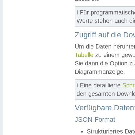
ℹ️ Für programmatisch
Werte stehen auch d
Zugriff auf die D
Um die Daten herunter
Tabelle
zu einem gewün
Sie dann die Option z
Diagrammanzeige.
ℹ️ Eine detaillierte
Schr
den gesamten Downlo
Verfügbare Daten
JSON-Format
Strukturiertes Da