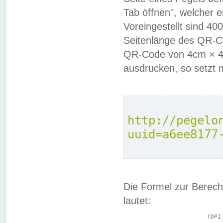
Tab öffnen", welcher 
Voreingestellt sind 4
Seitenlänge des QR-C
QR-Code von 4cm × 4c
ausdrucken, so setzt 
http://pegelo
uuid=a6ee8177
Die Formel zur Berech
lautet:
			(DPI × Druckkantenlänge in cm) ÷ 2,54 = Kantenlänge in Pixel
