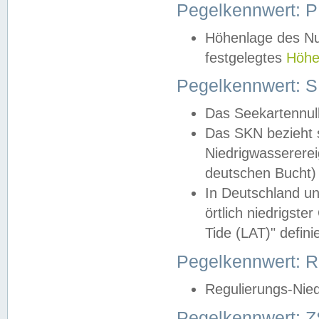
Pegelkennwert: 
Höhenlage des Nul
festgelegtes
Höhe
Pegelkennwert: 
Das Seekartennull
Das SKN bezieht s
Niedrigwassererei
deutschen Bucht) 
In Deutschland un
örtlich niedrigst
Tide (LAT)" definie
Pegelkennwert:
Regulierungs-Nie
Pegelkennwert: Z