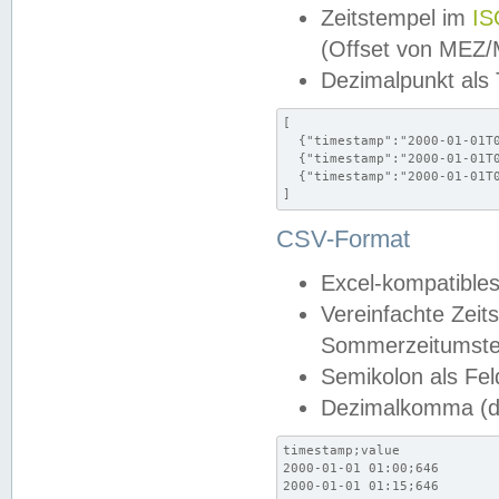
Zeitstempel im
IS
(Offset von MEZ
Dezimalpunkt als
[

  {"timestamp":"2000-01-01T0
  {"timestamp":"2000-01-01T0
  {"timestamp":"2000-01-01T0
]
CSV-Format
Excel-kompatibles
Vereinfachte Zeit
Sommerzeitumstel
Semikolon als Fel
Dezimalkomma (de
timestamp;value

2000-01-01 01:00;646

2000-01-01 01:15;646
