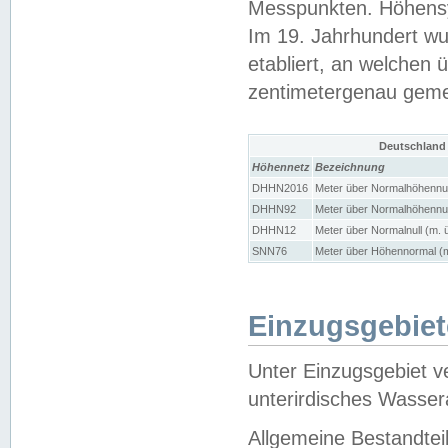
Messpunkten. Höhensy
Im 19. Jahrhundert wu
etabliert, an welchen 
zentimetergenau gem
Deutschland
Höhennetz
Bezeichnung
DHHN2016
Meter über Normalhöhennul
DHHN92
Meter über Normalhöhennul
DHHN12
Meter über Normalnull (m. 
SNN76
Meter über Höhennormal (m
Einzugsgebiet
Unter Einzugsgebiet v
unterirdisches Wasser
Allgemeine Bestandtei