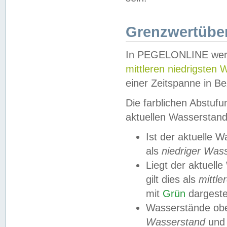
Grenzwertüber
In PEGELONLINE werde
mittleren niedrigsten
einer Zeitspanne in Be
Die farblichen Abstuf
aktuellen Wasserstand
Ist der aktuelle 
als
niedriger Was
Liegt der aktue
gilt dies als
mittle
mit
Grün
dargestel
Wasserstände obe
Wasserstand
und