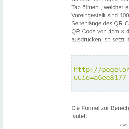
Tab öffnen", welcher 
Voreingestellt sind 4
Seitenlänge des QR-C
QR-Code von 4cm × 4c
ausdrucken, so setzt 
http://pegelo
uuid=a6ee8177
Die Formel zur Berech
lautet:
			(DPI × Druckkantenlänge in cm) ÷ 2,54 = Kantenlänge in Pixel
