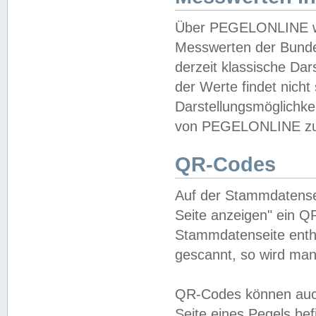
Über PEGELONLINE wer
Messwerten der Bundes
derzeit klassische Da
der Werte findet nicht 
Darstellungsmöglichkei
von PEGELONLINE zu 
QR-Codes
Auf der Stammdatensei
Seite anzeigen" ein Q
Stammdatenseite enthä
gescannt, so wird man
QR-Codes können auc
Seite eines Pegels be