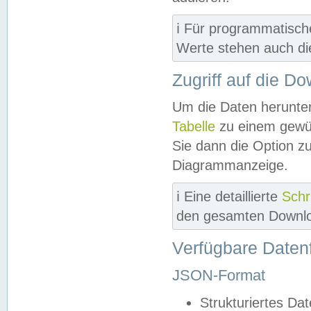
ℹ️ Für programmatisch
Werte stehen auch d
Zugriff auf die D
Um die Daten herunter
Tabelle
zu einem gewün
Sie dann die Option z
Diagrammanzeige.
ℹ️ Eine detaillierte
Schr
den gesamten Downlo
Verfügbare Daten
JSON-Format
Strukturiertes Da