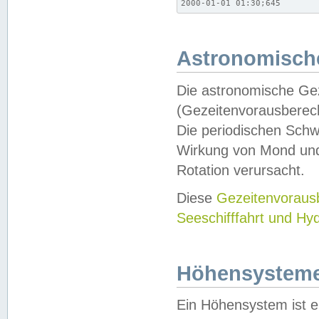
2000-01-01 01:30;645
Astronomische
Die astronomische Gez
(Gezeitenvorausberec
Die periodischen Schw
Wirkung von Mond und
Rotation verursacht.
Diese
Gezeitenvorau
Seeschifffahrt und Hy
Höhensystem
Ein Höhensystem ist e