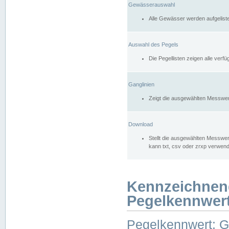
Gewässerauswahl
Alle Gewässer werden aufgelist
Auswahl des Pegels
Die Pegellisten zeigen alle ver
Ganglinien
Zeigt die ausgewählten Messwer
Download
Stellt die ausgewählten Messwer
kann txt, csv oder zrxp verwen
Kennzeichnen
Pegelkennwer
Pegelkennwert: 