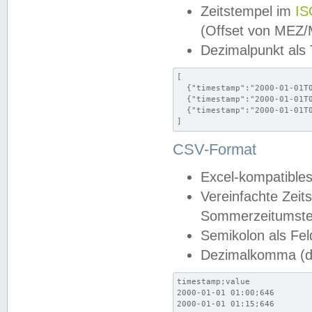
Zeitstempel im
IS
(Offset von MEZ
Dezimalpunkt als
[

  {"timestamp":"2000-01-01T0
  {"timestamp":"2000-01-01T0
  {"timestamp":"2000-01-01T0
]
CSV-Format
Excel-kompatibles
Vereinfachte Zeit
Sommerzeitumstel
Semikolon als Fel
Dezimalkomma (de
timestamp;value

2000-01-01 01:00;646

2000-01-01 01:15;646
