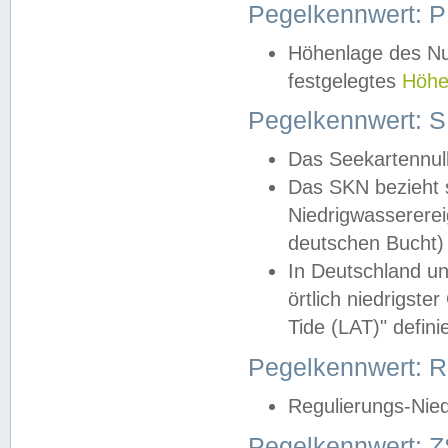
Pegelkennwert: 
Höhenlage des Nul
festgelegtes
Höhe
Pegelkennwert: 
Das Seekartennull
Das SKN bezieht s
Niedrigwassererei
deutschen Bucht) 
In Deutschland un
örtlich niedrigst
Tide (LAT)" definie
Pegelkennwert:
Regulierungs-Nie
Pegelkennwert: Z