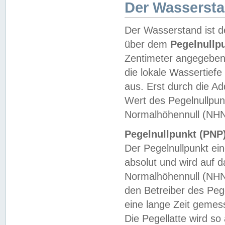
Der Wasserst
Der Wasserstand ist d
über dem
Pegelnullp
Zentimeter angegeben
die lokale Wassertie
aus. Erst durch die A
Wert des Pegelnullpun
Normalhöhennull (NHN
Pegelnullpunkt (PNP)
Der Pegelnullpunkt ei
absolut und wird auf
Normalhöhennull (NHN
den Betreiber des Pege
eine lange Zeit geme
Die Pegellatte wird s