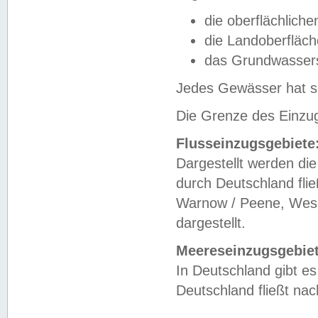
die oberflächlich
die Landoberfläc
das Grundwasser
Jedes Gewässer hat se
Die Grenze des Einzug
Flusseinzugsgebiete
Dargestellt werden die
durch Deutschland fli
Warnow / Peene, Weser
dargestellt.
Meereseinzugsgebiet
In Deutschland gibt 
Deutschland fließt n