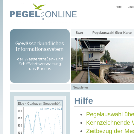
Hilfe
Link
Start
Pegelauswahl über Karte
Newsletter
Hilfe
Elbe - Cuxhaven Steubenhöft
Pegelauswahl übe
Kennzeichnende 
Zeitbezug der Me