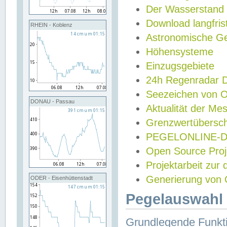
Der Wasserstand
Download langfris
RHEIN - Koblenz
Astronomische Gez
Höhensysteme
Einzugsgebiete
24h Regenradar
Seezeichen von 
DONAU - Passau
Aktualität der Me
Grenzwertübersch
PEGELONLINE-Di
Open Source Projek
Projektarbeit zur
Generierung von 
ODER - Eisenhüttenstadt
Pegelauswahl 
Grundlegende Funkti