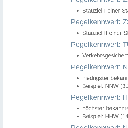
Stauziel I einer S
Pegelkennwert: Z
Stauziel II einer 
Pegelkennwert:
Verkehrsgesichert
Pegelkennwert:
niedrigster bekan
Beispiel: NNW (3
Pegelkennwert:
höchster bekannt
Beispiel: HHW (1
Pegelkennwert: 