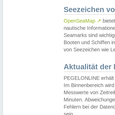
Seezeichen v
OpenSeaMap
↗
biete
nautische Information
Seamarks sind wichtig
Booten und Schiffen i
von Seezeichen wie Le
Aktualität der
PEGELONLINE erhält u
Im Binnenbereich wird 
Messwerte von Zeitreih
Minuten. Abweichungen
Fehlern bei der Daten
sein.