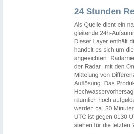
24 Stunden R
Als Quelle dient ein n
gleitende 24h-Aufsum
Dieser Layer enthält
handelt es sich um di
angeeichten“ Radarnie
der Radar- mit den O
Mittelung von Differe
Auflösung. Das Produk
Hochwasservorhersagez
räumlich hoch aufgelö
werden ca. 30 Minuten
UTC ist gegen 0130 UTC
stehen für die letzten