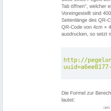
Tab öffnen", welcher 
Voreingestellt sind 4
Seitenlänge des QR-C
QR-Code von 4cm × 4c
ausdrucken, so setzt 
http://pegelo
uuid=a6ee8177
Die Formel zur Berech
lautet:
			(DPI × Druckkantenlänge in cm) ÷ 2,54 = Kantenlänge in Pixel
