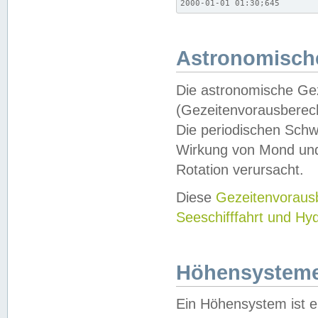
2000-01-01 01:30;645
Astronomische
Die astronomische Gez
(Gezeitenvorausberec
Die periodischen Schw
Wirkung von Mond und
Rotation verursacht.
Diese
Gezeitenvorau
Seeschifffahrt und Hy
Höhensystem
Ein Höhensystem ist e