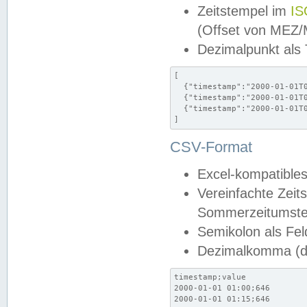
Zeitstempel im
IS
(Offset von MEZ
Dezimalpunkt als
[

  {"timestamp":"2000-01-01T0
  {"timestamp":"2000-01-01T0
  {"timestamp":"2000-01-01T0
]
CSV-Format
Excel-kompatibles
Vereinfachte Zeit
Sommerzeitumstel
Semikolon als Fel
Dezimalkomma (de
timestamp;value

2000-01-01 01:00;646

2000-01-01 01:15;646
