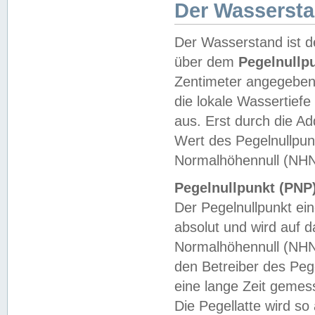
Der Wasserst
Der Wasserstand ist d
über dem
Pegelnullp
Zentimeter angegeben
die lokale Wassertie
aus. Erst durch die A
Wert des Pegelnullpun
Normalhöhennull (NHN
Pegelnullpunkt (PNP)
Der Pegelnullpunkt ei
absolut und wird auf
Normalhöhennull (NHN
den Betreiber des Pege
eine lange Zeit geme
Die Pegellatte wird s