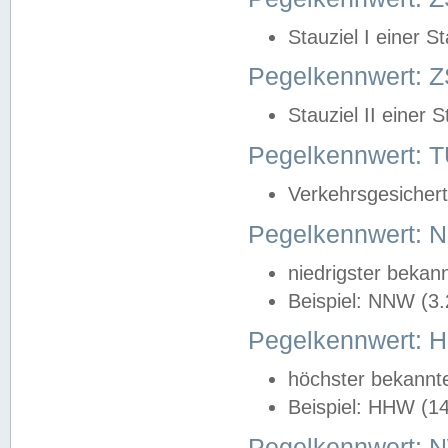
Stauziel I einer S
Pegelkennwert: Z
Stauziel II einer 
Pegelkennwert:
Verkehrsgesichert
Pegelkennwert:
niedrigster bekan
Beispiel: NNW (3
Pegelkennwert:
höchster bekannt
Beispiel: HHW (1
Pegelkennwert: 