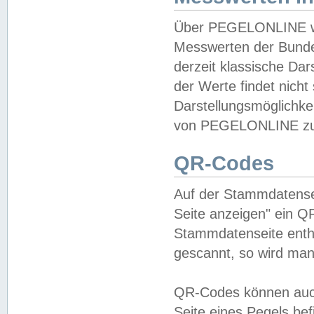
Über PEGELONLINE wer
Messwerten der Bundes
derzeit klassische Da
der Werte findet nicht 
Darstellungsmöglichkei
von PEGELONLINE zu 
QR-Codes
Auf der Stammdatensei
Seite anzeigen" ein Q
Stammdatenseite enthä
gescannt, so wird man
QR-Codes können auc
Seite eines Pegels be