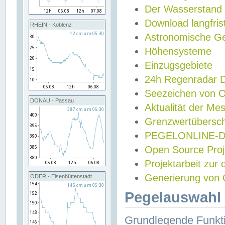
Der Wasserstand
Download langfris
RHEIN - Koblenz
Astronomische Gez
Höhensysteme
Einzugsgebiete
24h Regenradar
Seezeichen von 
DONAU - Passau
Aktualität der Me
Grenzwertübersch
PEGELONLINE-Di
Open Source Projek
Projektarbeit zur
Generierung von 
ODER - Eisenhüttenstadt
Pegelauswahl 
Grundlegende Funkti