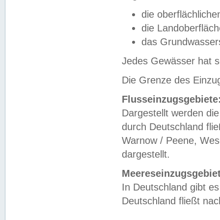
die oberflächlich
die Landoberfläc
das Grundwasser
Jedes Gewässer hat se
Die Grenze des Einzug
Flusseinzugsgebiete
Dargestellt werden die
durch Deutschland fli
Warnow / Peene, Weser
dargestellt.
Meereseinzugsgebiet
In Deutschland gibt 
Deutschland fließt n