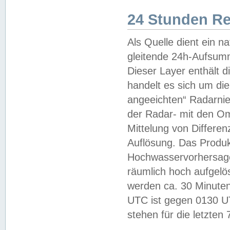
24 Stunden R
Als Quelle dient ein n
gleitende 24h-Aufsum
Dieser Layer enthält
handelt es sich um di
angeeichten“ Radarnie
der Radar- mit den O
Mittelung von Differe
Auflösung. Das Produk
Hochwasservorhersagez
räumlich hoch aufgelö
werden ca. 30 Minuten
UTC ist gegen 0130 UTC
stehen für die letzten