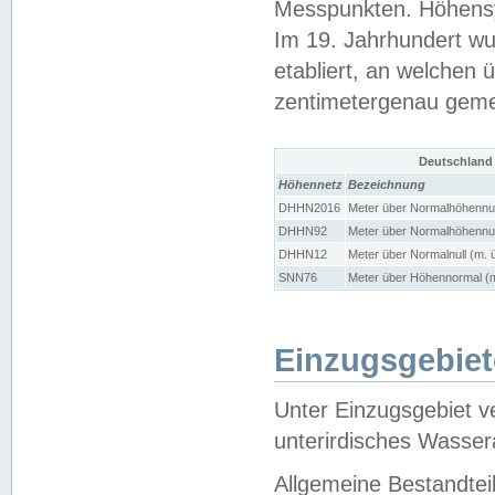
Messpunkten. Höhensy
Im 19. Jahrhundert wu
etabliert, an welchen 
zentimetergenau gem
Deutschland
Höhennetz
Bezeichnung
DHHN2016
Meter über Normalhöhennul
DHHN92
Meter über Normalhöhennul
DHHN12
Meter über Normalnull (m. 
SNN76
Meter über Höhennormal (m
Einzugsgebiet
Unter Einzugsgebiet v
unterirdisches Wasser
Allgemeine Bestandtei