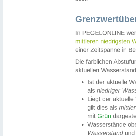
Grenzwertüber
In PEGELONLINE werde
mittleren niedrigsten
einer Zeitspanne in Be
Die farblichen Abstuf
aktuellen Wasserstand
Ist der aktuelle 
als
niedriger Was
Liegt der aktue
gilt dies als
mittle
mit
Grün
dargestel
Wasserstände obe
Wasserstand
und