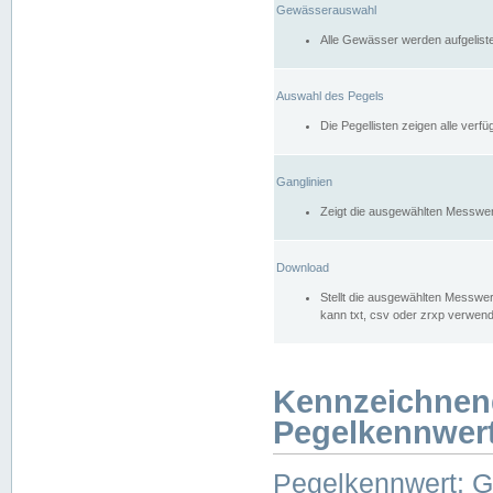
Gewässerauswahl
Alle Gewässer werden aufgelist
Auswahl des Pegels
Die Pegellisten zeigen alle ver
Ganglinien
Zeigt die ausgewählten Messwer
Download
Stellt die ausgewählten Messwer
kann txt, csv oder zrxp verwen
Kennzeichnen
Pegelkennwer
Pegelkennwert: 