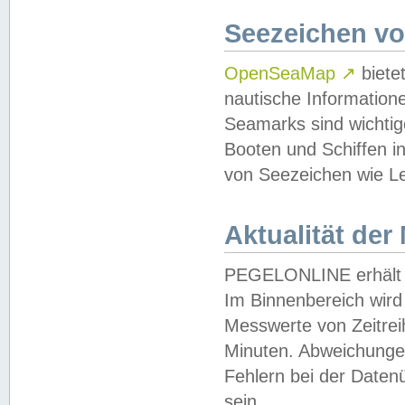
Seezeichen v
OpenSeaMap
↗
biete
nautische Information
Seamarks sind wichtig
Booten und Schiffen i
von Seezeichen wie Le
Aktualität der
PEGELONLINE erhält u
Im Binnenbereich wird 
Messwerte von Zeitreih
Minuten. Abweichungen
Fehlern bei der Daten
sein.