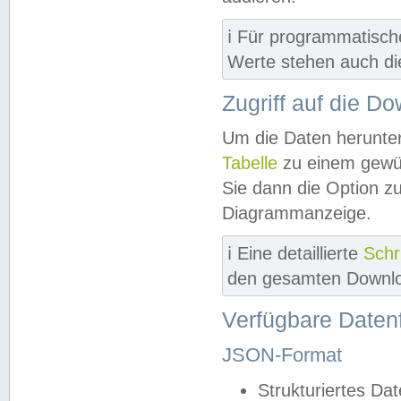
ℹ️ Für programmatisch
Werte stehen auch d
Zugriff auf die D
Um die Daten herunter
Tabelle
zu einem gewün
Sie dann die Option z
Diagrammanzeige.
ℹ️ Eine detaillierte
Schr
den gesamten Downlo
Verfügbare Daten
JSON-Format
Strukturiertes Da