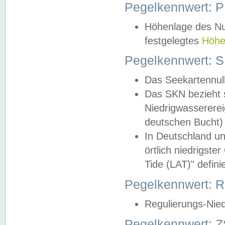
Pegelkennwert: 
Höhenlage des Nul
festgelegtes
Höhe
Pegelkennwert: 
Das Seekartennull
Das SKN bezieht s
Niedrigwassererei
deutschen Bucht) 
In Deutschland un
örtlich niedrigst
Tide (LAT)" definie
Pegelkennwert:
Regulierungs-Nie
Pegelkennwert: Z