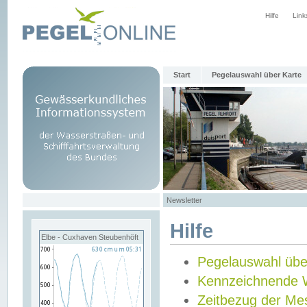
Hilfe
Link
Start
Pegelauswahl über Karte
Newsletter
Hilfe
Elbe - Cuxhaven Steubenhöft
Pegelauswahl übe
Kennzeichnende 
Zeitbezug der Me