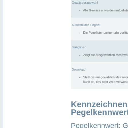
Gewässerauswahl
Alle Gewässer werden aufgelist
Auswahl des Pegels
Die Pegellisten zeigen alle ver
Ganglinien
Zeigt die ausgewählten Messwer
Download
Stellt die ausgewählten Messwer
kann txt, csv oder zrxp verwen
Kennzeichnen
Pegelkennwer
Pegelkennwert: 