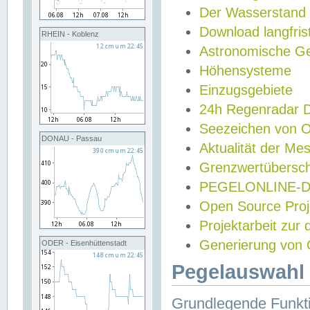
Der Wasserstand
Download langfris
RHEIN - Koblenz
Astronomische Gez
Höhensysteme
Einzugsgebiete
24h Regenradar
Seezeichen von 
DONAU - Passau
Aktualität der Me
Grenzwertübersch
PEGELONLINE-Di
Open Source Projek
Projektarbeit zur
Generierung von 
ODER - Eisenhüttenstadt
Pegelauswahl 
Grundlegende Funkti