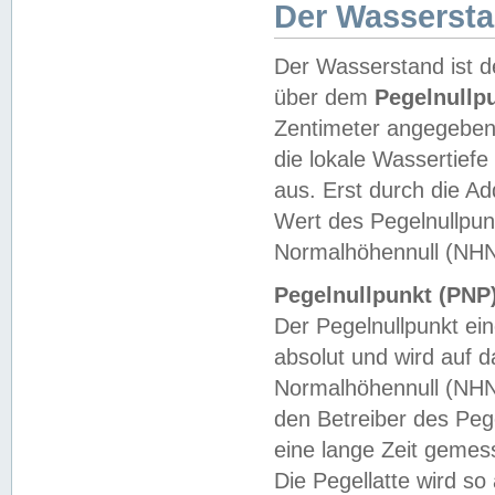
Der Wasserst
Der Wasserstand ist d
über dem
Pegelnullp
Zentimeter angegeben
die lokale Wassertie
aus. Erst durch die A
Wert des Pegelnullpun
Normalhöhennull (NHN
Pegelnullpunkt (PNP)
Der Pegelnullpunkt ei
absolut und wird auf
Normalhöhennull (NHN
den Betreiber des Pege
eine lange Zeit geme
Die Pegellatte wird s