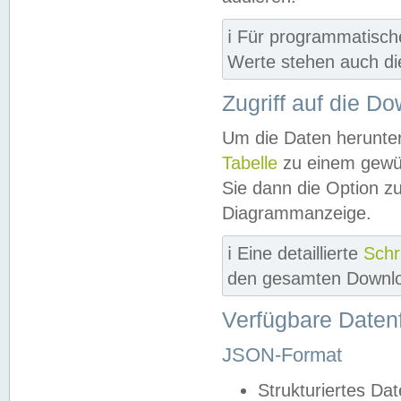
ℹ️ Für programmatisch
Werte stehen auch d
Zugriff auf die D
Um die Daten herunter
Tabelle
zu einem gewün
Sie dann die Option z
Diagrammanzeige.
ℹ️ Eine detaillierte
Schr
den gesamten Downlo
Verfügbare Daten
JSON-Format
Strukturiertes Da