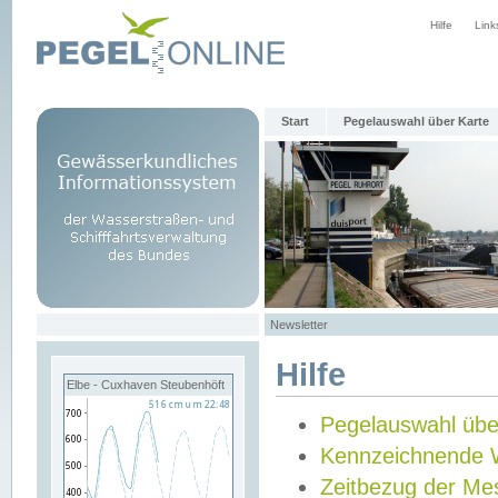
Hilfe
Link
Start
Pegelauswahl über Karte
Newsletter
Hilfe
Elbe - Cuxhaven Steubenhöft
Pegelauswahl übe
Kennzeichnende 
Zeitbezug der Me