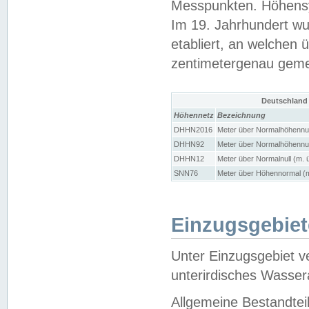
Messpunkten. Höhensy
Im 19. Jahrhundert wu
etabliert, an welchen 
zentimetergenau gem
Deutschland
Höhennetz
Bezeichnung
DHHN2016
Meter über Normalhöhennul
DHHN92
Meter über Normalhöhennul
DHHN12
Meter über Normalnull (m. 
SNN76
Meter über Höhennormal (m
Einzugsgebiet
Unter Einzugsgebiet v
unterirdisches Wasser
Allgemeine Bestandtei