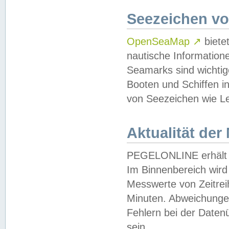
Seezeichen v
OpenSeaMap
↗
biete
nautische Information
Seamarks sind wichtig
Booten und Schiffen i
von Seezeichen wie Le
Aktualität der
PEGELONLINE erhält u
Im Binnenbereich wird 
Messwerte von Zeitreih
Minuten. Abweichungen
Fehlern bei der Daten
sein.