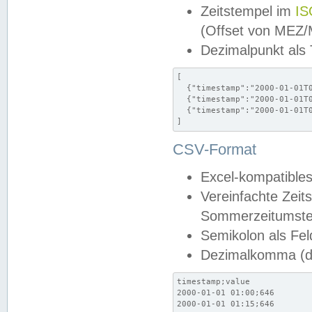
Zeitstempel im
IS
(Offset von MEZ
Dezimalpunkt als
[

  {"timestamp":"2000-01-01T0
  {"timestamp":"2000-01-01T0
  {"timestamp":"2000-01-01T0
]
CSV-Format
Excel-kompatibles
Vereinfachte Zeit
Sommerzeitumstel
Semikolon als Fel
Dezimalkomma (de
timestamp;value

2000-01-01 01:00;646

2000-01-01 01:15;646
