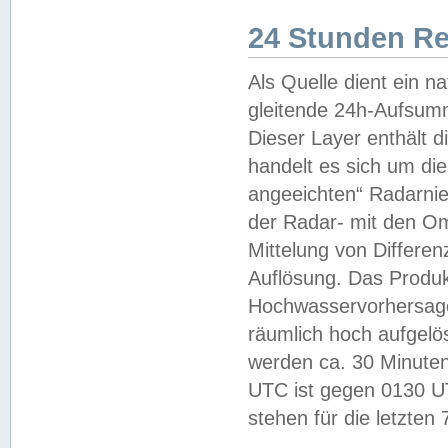
24 Stunden R
Als Quelle dient ein n
gleitende 24h-Aufsum
Dieser Layer enthält
handelt es sich um di
angeeichten“ Radarnie
der Radar- mit den O
Mittelung von Differe
Auflösung. Das Produk
Hochwasservorhersagez
räumlich hoch aufgelö
werden ca. 30 Minuten
UTC ist gegen 0130 UTC
stehen für die letzten