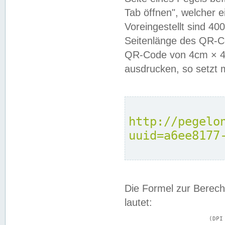
Tab öffnen", welcher 
Voreingestellt sind 4
Seitenlänge des QR-C
QR-Code von 4cm × 4c
ausdrucken, so setzt 
http://pegelo
uuid=a6ee8177
Die Formel zur Berech
lautet:
			(DPI × Druckkantenlänge in cm) ÷ 2,54 = Kantenlänge in Pixel
