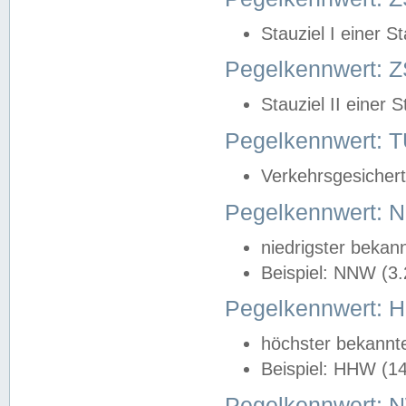
Stauziel I einer S
Pegelkennwert: Z
Stauziel II einer 
Pegelkennwert:
Verkehrsgesichert
Pegelkennwert:
niedrigster bekan
Beispiel: NNW (3
Pegelkennwert:
höchster bekannt
Beispiel: HHW (1
Pegelkennwert: 