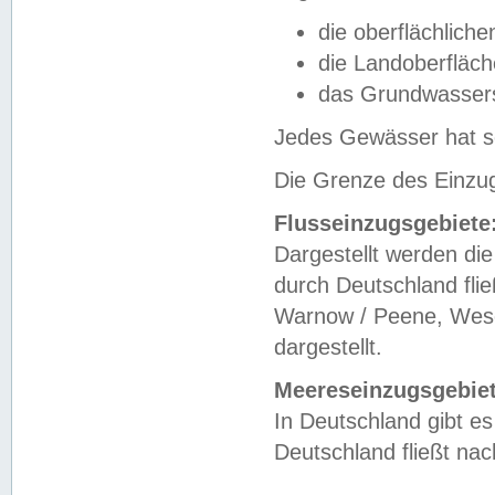
die oberflächlich
die Landoberfläc
das Grundwasser
Jedes Gewässer hat se
Die Grenze des Einzug
Flusseinzugsgebiete
Dargestellt werden die
durch Deutschland fli
Warnow / Peene, Weser
dargestellt.
Meereseinzugsgebiet
In Deutschland gibt 
Deutschland fließt n