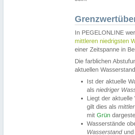
Grenzwertüber
In PEGELONLINE werde
mittleren niedrigsten
einer Zeitspanne in Be
Die farblichen Abstuf
aktuellen Wasserstand
Ist der aktuelle 
als
niedriger Was
Liegt der aktue
gilt dies als
mittle
mit
Grün
dargestel
Wasserstände obe
Wasserstand
und