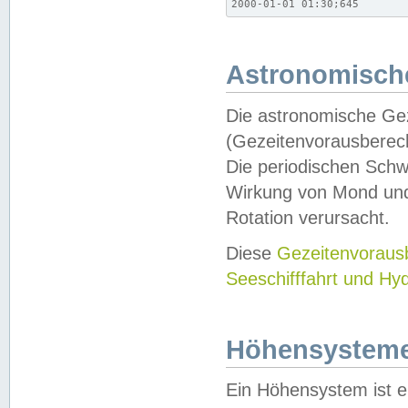
2000-01-01 01:30;645
Astronomische
Die astronomische Gez
(Gezeitenvorausberec
Die periodischen Schw
Wirkung von Mond und
Rotation verursacht.
Diese
Gezeitenvorau
Seeschifffahrt und Hy
Höhensystem
Ein Höhensystem ist e