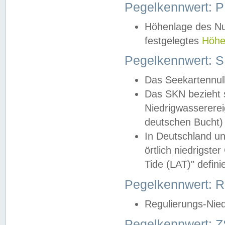
Pegelkennwert: 
Höhenlage des Nul
festgelegtes
Höhe
Pegelkennwert: 
Das Seekartennull
Das SKN bezieht s
Niedrigwassererei
deutschen Bucht) 
In Deutschland un
örtlich niedrigst
Tide (LAT)" definie
Pegelkennwert:
Regulierungs-Nie
Pegelkennwert: Z