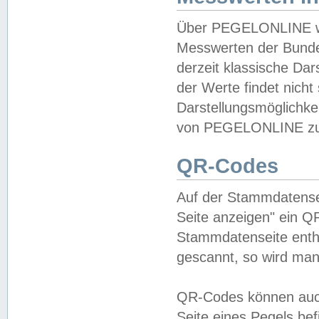
Über PEGELONLINE wer
Messwerten der Bundes
derzeit klassische Da
der Werte findet nicht 
Darstellungsmöglichkei
von PEGELONLINE zu 
QR-Codes
Auf der Stammdatensei
Seite anzeigen" ein Q
Stammdatenseite enthä
gescannt, so wird man
QR-Codes können auc
Seite eines Pegels be