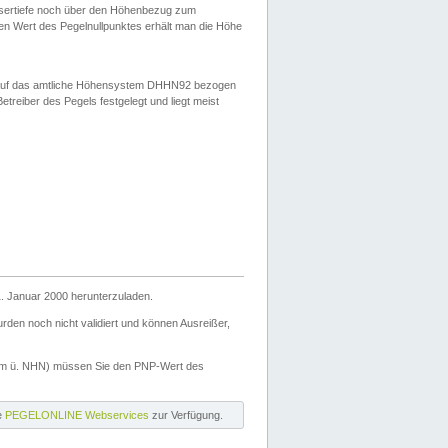
ssertiefe noch über den Höhenbezug zum
en Wert des Pegelnullpunktes erhält man die Höhe
d auf das amtliche Höhensystem DHHN92 bezogen
reiber des Pegels festgelegt und liegt meist
. Januar 2000 herunterzuladen.
den noch nicht validiert und können Ausreißer,
(m ü. NHN) müssen Sie den PNP-Wert des
ie
PEGELONLINE Webservices
zur Verfügung.