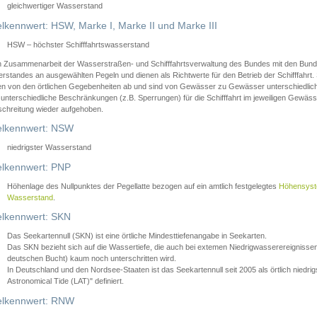
gleichwertiger Wasserstand
lkennwert: HSW, Marke I, Marke II und Marke III
HSW – höchster Schifffahrtswasserstand
in Zusammenarbeit der Wasserstraßen- und Schifffahrtsverwaltung des Bundes mit den Bund
standes an ausgewählten Pegeln und dienen als Richtwerte für den Betrieb der Schifffahrt. 
n von den örtlichen Gegebenheiten ab und sind von Gewässer zu Gewässer unterschiedlich
 unterschiedliche Beschränkungen (z.B. Sperrungen) für die Schifffahrt im jeweiligen Gewäss
schreitung wieder aufgehoben.
lkennwert: NSW
niedrigster Wasserstand
lkennwert: PNP
Höhenlage des Nullpunktes der Pegellatte bezogen auf ein amtlich festgelegtes
Höhensys
Wasserstand
.
lkennwert: SKN
Das Seekartennull (SKN) ist eine örtliche Mindesttiefenangabe in Seekarten.
Das SKN bezieht sich auf die Wassertiefe, die auch bei extemen Niedrigwasserereignissen
deutschen Bucht) kaum noch unterschritten wird.
In Deutschland und den Nordsee-Staaten ist das Seekartennull seit 2005 als örtlich nie
Astronomical Tide (LAT)" definiert.
lkennwert: RNW