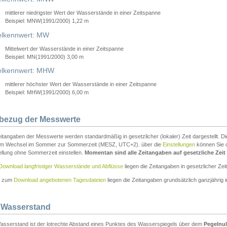
mittlerer niedrigster Wert der Wasserstände in einer Zeitspanne
Beispiel: MNW(1991/2000) 1,22 m
lkennwert: MW
Mittelwert der Wasserstände in einer Zeitspanne
Beispiel: MN(1991/2000) 3,00 m
elkennwert: MHW
mittlerer höchster Wert der Wasserstände in einer Zeitspanne
Beispiel: MHW(1991/2000) 6,00 m
tbezug der Messwerte
itangaben der Messwerte werden standardmäßig in gesetzlicher (lokaler) Zeit dargestellt. D
em Wechsel im Sommer zur Sommerzeit (MESZ, UTC+2). über die
Einstellungen
können Sie d
ellung ohne Sommerzeit einstellen.
Momentan sind alle Zeitangaben auf gesetzliche Zeit e
Download langfristiger Wasserstände und Abflüsse
liegen die Zeitangaben in gesetzlicher Zeit
n zum
Download angebotenen Tagesdateien
liegen die Zeitangaben grundsätzlich ganzjährig in
 Wasserstand
asserstand ist der lotrechte Abstand eines Punktes des Wasserspiegels über dem
Pegelnul