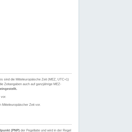
ies sind die Mitteleuropäische Zeit (MEZ, UTC+1)
ie Zeitangaben auch auf ganzjährige MEZ-
ingestellt.
 vor.
 Mitteleuropäischer Zeit vor.
lpunkt (PNP)
der Pegellatte und wird in der Regel