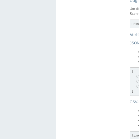
Zugr
Um di
Stamm
ℹ️ Ei
Verf
JSON
[

  {
  {
  {
]
CSV-
tim