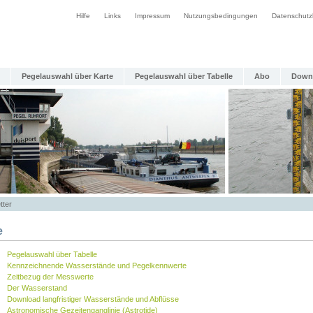
Hilfe
Links
Impressum
Nutzungsbedingungen
Datenschutz
Pegelauswahl über Karte
Pegelauswahl über Tabelle
Abo
Down
tter
e
Pegelauswahl über Tabelle
Kennzeichnende Wasserstände und Pegelkennwerte
Zeitbezug der Messwerte
Der Wasserstand
Download langfristiger Wasserstände und Abflüsse
Astronomische Gezeitenganglinie (Astrotide)