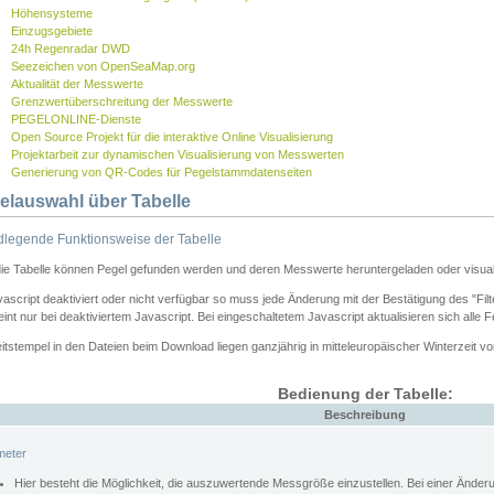
Höhensysteme
Einzugsgebiete
24h Regenradar DWD
Seezeichen von OpenSeaMap.org
Aktualität der Messwerte
Grenzwertüberschreitung der Messwerte
PEGELONLINE-Dienste
Open Source Projekt für die interaktive Online Visualisierung
Projektarbeit zur dynamischen Visualisierung von Messwerten
Generierung von QR-Codes für Pegelstammdatenseiten
elauswahl über Tabelle
legende Funktionsweise der Tabelle
die Tabelle können Pegel gefunden werden und deren Messwerte heruntergeladen oder visuali
vascript deaktiviert oder nicht verfügbar so muss jede Änderung mit der Bestätigung des "Filt
int nur bei deaktiviertem Javascript. Bei eingeschaltetem Javascript aktualisieren sich alle 
itstempel in den Dateien beim Download liegen ganzjährig in mitteleuropäischer Winterzeit vo
Bedienung der Tabelle:
Beschreibung
meter
Hier besteht die Möglichkeit, die auszuwertende Messgröße einzustellen. Bei einer Ände