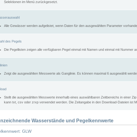
Selektionen im Menü zurückgesetzt.
sserauswahl
Alle Gewässer werden aufgelistet, wenn Daten für den ausgewählten Parameter vorhande
ahl des Pegels
Die Pegellisten zeigen alle verfügbaren Pegel einmal mit Namen und einmal mit Nummer a
inien
Zeigt die ausgewählten Messwerte als Ganglinie. Es können maximal 6 ausgewählt werde
load
Stellt die ausgewählten Messwerte innerhalb eines auswählbaren Zeitbereichs in einer Zi
kann txt, csv oder zrxp verwendet werden. Die Zeitangabe in den Download-Dateien ist 
nzeichnende Wasserstände und Pegelkennwerte
lkennwert: GLW