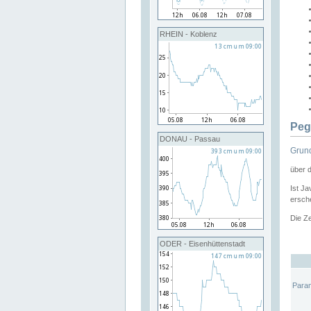
RHEIN - Koblenz
Peg
DONAU - Passau
Grund
über 
Ist Ja
ersche
Die Ze
ODER - Eisenhüttenstadt
Para