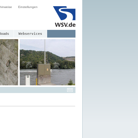
hinweise
Einstellungen
loads
Webservices