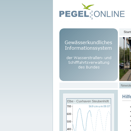
Start
Newsle
Hilf
Elbe - Cuxhaven Steubenhöft