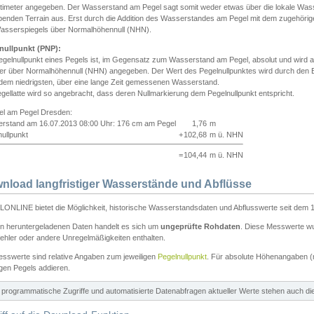
ntimeter angegeben. Der Wasserstand am Pegel sagt somit weder etwas über die lokale Wa
enden Terrain aus. Erst durch die Addition des Wasserstandes am Pegel mit dem zugehörig
asserspiegels über Normalhöhennull (NHN).
nullpunkt (PNP):
egelnullpunkt eines Pegels ist, im Gegensatz zum Wasserstand am Pegel, absolut und wir
ter über Normalhöhennull (NHN) angegeben. Der Wert des Pegelnullpunktes wird durch den Bet
 dem niedrigsten, über eine lange Zeit gemessenen Wasserstand.
gellatte wird so angebracht, dass deren Nullmarkierung dem Pegelnullpunkt entspricht.
iel am Pegel Dresden:
rstand am 16.07.2013 08:00 Uhr: 176 cm am Pegel
1,76
m
ullpunkt
+
102,68
m ü. NHN
=
104,44
m ü. NHN
nload langfristiger Wasserstände und Abflüsse
ONLINE bietet die Möglichkeit, historische Wasserstandsdaten und Abflusswerte seit dem 1
en heruntergeladenen Daten handelt es sich um
ungeprüfte Rohdaten
. Diese Messwerte wur
ehler oder andere Unregelmäßigkeiten enthalten.
esswerte sind relative Angaben zum jeweiligen
Pegelnullpunkt
. Für absolute Höhenangaben 
igen Pegels addieren.
ür programmatische Zugriffe und automatisierte Datenabfragen aktueller Werte stehen auch d