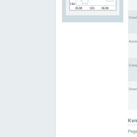
Gewä
Ausw
Gangl
Down
Ken
Pege