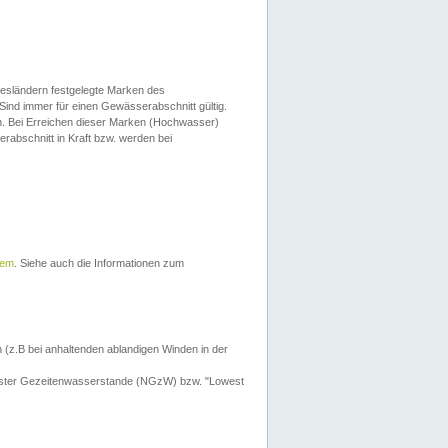
esländern festgelegte Marken des
Sind immer für einen Gewässerabschnitt gültig.
. Bei Erreichen dieser Marken (Hochwasser)
erabschnitt in Kraft bzw. werden bei
tem
. Siehe auch die Informationen zum
 (z.B bei anhaltenden ablandigen Winden in der
drigster Gezeitenwasserstande (NGzW) bzw. "Lowest