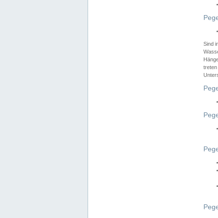
Pege
Sind 
Wasser
Hänge
treten
Unter
Pege
Pege
Pege
Pege