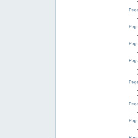
Pege
Pege
Peg
Pege
Pege
Pege
Pege
Peg