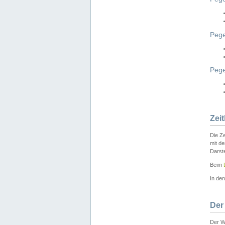
Pege
Peg
Zei
Die Ze
mit d
Darst
Beim
In de
Der
Der W