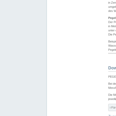
in Ze
umgeb
des W
Pegel
Der P
in Me
unter
Die Pe
Beisp
Wasse
Pegeln
Dow
PEGEL
Bei d
Messf
Die M
jeweil
ℹ️ F