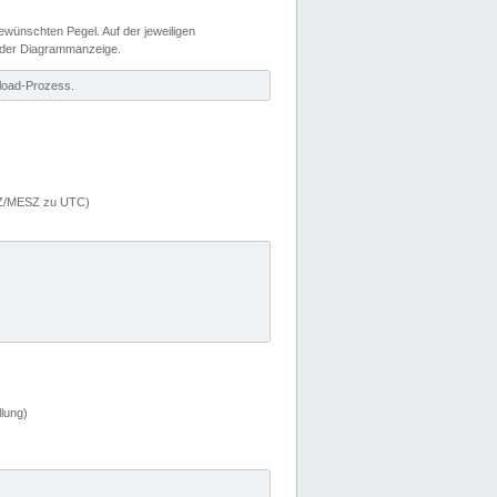
wünschten Pegel. Auf der jeweiligen
 der Diagrammanzeige.
load-Prozess.
MEZ/MESZ zu UTC)
lung)