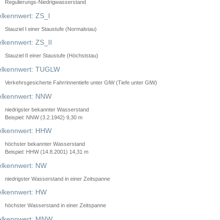
Regulierungs-Niedrigwasserstand
lkennwert: ZS_I
Stauziel I einer Staustufe (Normalstau)
lkennwert: ZS_II
Stauziel II einer Staustufe (Höchststau)
elkennwert: TUGLW
Verkehrsgesicherte Fahrrinnentiefe unter GlW (Tiefe unter GlW)
lkennwert: NNW
niedrigster bekannter Wasserstand
Beispiel: NNW (3.2.1942) 9,30 m
lkennwert: HHW
höchster bekannter Wasserstand
Beispiel: HHW (14.8.2001) 14,31 m
lkennwert: NW
niedrigster Wasserstand in einer Zeitspanne
lkennwert: HW
höchster Wasserstand in einer Zeitspanne
elkennwert: MNW