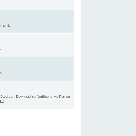
n sind.
n.
n.
p Datei zum Download zur Verfügung. Als Format
MEZ!