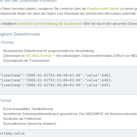
iff auf die Download-Funktion
e Daten herunterzuladen, navigieren Sie zunächst über die
Pegelauswahl-Tabelle
zu einem ge
datenseite finden Sie dann die Option zum Download der historischen Messdaten unterhalb
ne detaillierte
Schritt-für-Schritt-Anleitung mit Screenshots
führt Sie durch den gesamten Down
ügbare Datenformate
-Format
Strukturiertes Datenformat für programmatische Verarbeitung
Zeitstempel im
ISO 8601-Format
↗
mit vollständigen Zeitzoneninformation (Offset von 
Dezimalpunkt als Trennzeichen
"timestamp":"2000-01-01T01:00:00+01:00","value":646},

"timestamp":"2000-01-01T01:15:00+01:00","value":646},

"timestamp":"2000-01-01T01:30:00+01:00","value":645}

Format
Excel-kompatibles Tabellenformat
Vereinfachte Zeitstempeldarstellung in gesetzlicher Zeit (MEZ/MESZ mit Sommerzeitumstel
Semikolon als Feldtrenner
Dezimalkomma (deutsche Notation)
estamp;value
