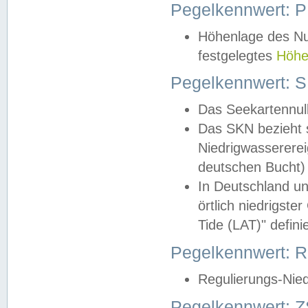
Pegelkennwert: 
Höhenlage des Nul
festgelegtes
Höhe
Pegelkennwert: 
Das Seekartennull
Das SKN bezieht s
Niedrigwassererei
deutschen Bucht) 
In Deutschland un
örtlich niedrigst
Tide (LAT)" definie
Pegelkennwert:
Regulierungs-Nie
Pegelkennwert: Z