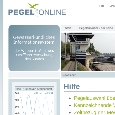
Hilfe
Link
Start
Pegelauswahl über Karte
Newsletter
Hilfe
Elbe - Cuxhaven Steubenhöft
Pegelauswahl übe
Kennzeichnende 
Zeitbezug der Me