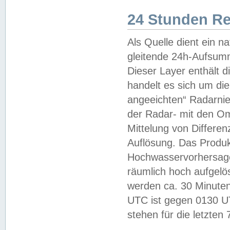
24 Stunden R
Als Quelle dient ein n
gleitende 24h-Aufsum
Dieser Layer enthält
handelt es sich um di
angeeichten“ Radarnie
der Radar- mit den O
Mittelung von Differe
Auflösung. Das Produk
Hochwasservorhersagez
räumlich hoch aufgelö
werden ca. 30 Minuten
UTC ist gegen 0130 UTC
stehen für die letzten