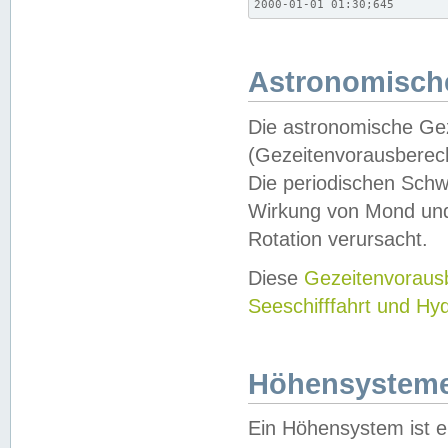
2000-01-01 01:30;645
Astronomische
Die astronomische Gez
(Gezeitenvorausberec
Die periodischen Schw
Wirkung von Mond und
Rotation verursacht.
Diese
Gezeitenvorau
Seeschifffahrt und Hy
Höhensystem
Ein Höhensystem ist e