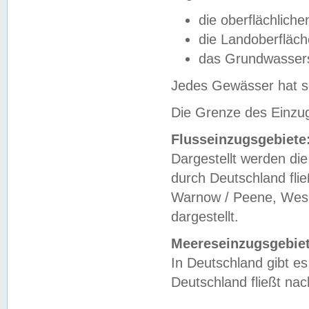
die oberflächlich
die Landoberfläc
das Grundwasser
Jedes Gewässer hat se
Die Grenze des Einzug
Flusseinzugsgebiete
Dargestellt werden die
durch Deutschland fli
Warnow / Peene, Weser
dargestellt.
Meereseinzugsgebiet
In Deutschland gibt 
Deutschland fließt n