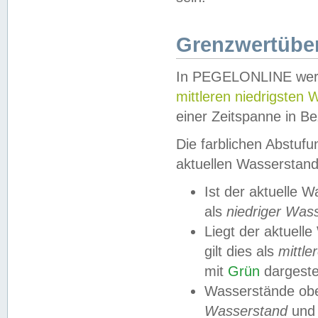
Grenzwertüber
In PEGELONLINE werde
mittleren niedrigsten
einer Zeitspanne in Be
Die farblichen Abstuf
aktuellen Wasserstand
Ist der aktuelle 
als
niedriger Was
Liegt der aktue
gilt dies als
mittle
mit
Grün
dargestel
Wasserstände obe
Wasserstand
und