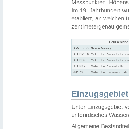
Messpunkten. Höhensy
Im 19. Jahrhundert wu
etabliert, an welchen 
zentimetergenau gem
Deutschland
Höhennetz
Bezeichnung
DHHN2016
Meter über Normalhöhennul
DHHN92
Meter über Normalhöhennul
DHHN12
Meter über Normalnull (m. 
SNN76
Meter über Höhennormal (m
Einzugsgebiet
Unter Einzugsgebiet v
unterirdisches Wasser
Allgemeine Bestandtei