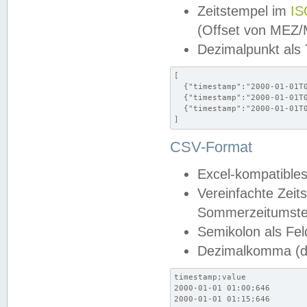
Zeitstempel im
IS
(Offset von MEZ
Dezimalpunkt als
[

  {"timestamp":"2000-01-01T0
  {"timestamp":"2000-01-01T0
  {"timestamp":"2000-01-01T0
]
CSV-Format
Excel-kompatibles
Vereinfachte Zeit
Sommerzeitumstel
Semikolon als Fel
Dezimalkomma (de
timestamp;value

2000-01-01 01:00;646

2000-01-01 01:15;646
