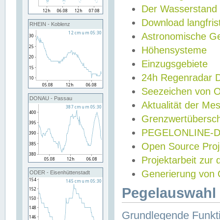
Der Wasserstand
Download langfris
RHEIN - Koblenz
Astronomische Gez
Höhensysteme
Einzugsgebiete
24h Regenradar
Seezeichen von 
DONAU - Passau
Aktualität der Me
Grenzwertübersch
PEGELONLINE-Di
Open Source Projek
Projektarbeit zur
Generierung von 
ODER - Eisenhüttenstadt
Pegelauswahl 
Grundlegende Funkti