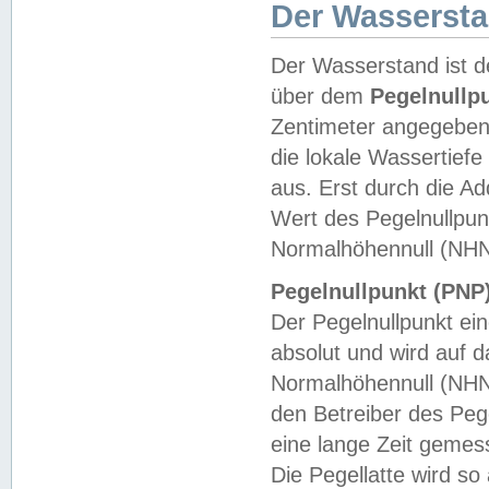
Der Wasserst
Der Wasserstand ist d
über dem
Pegelnullp
Zentimeter angegeben
die lokale Wassertie
aus. Erst durch die A
Wert des Pegelnullpun
Normalhöhennull (NHN
Pegelnullpunkt (PNP)
Der Pegelnullpunkt ei
absolut und wird auf
Normalhöhennull (NHN
den Betreiber des Pege
eine lange Zeit geme
Die Pegellatte wird s