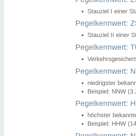
Stauziel I einer S
Pegelkennwert: Z
Stauziel II einer 
Pegelkennwert:
Verkehrsgesichert
Pegelkennwert:
niedrigster bekan
Beispiel: NNW (3
Pegelkennwert:
höchster bekannt
Beispiel: HHW (1
Pegelkennwert: 