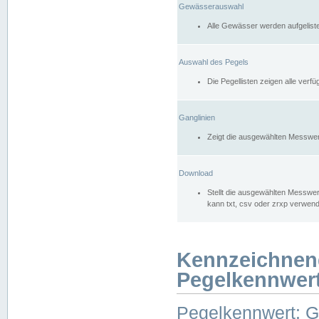
Gewässerauswahl
Alle Gewässer werden aufgelist
Auswahl des Pegels
Die Pegellisten zeigen alle ver
Ganglinien
Zeigt die ausgewählten Messwer
Download
Stellt die ausgewählten Messwer
kann txt, csv oder zrxp verwen
Kennzeichnen
Pegelkennwer
Pegelkennwert: 