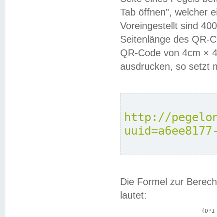
Tab öffnen", welcher 
Voreingestellt sind 4
Seitenlänge des QR-C
QR-Code von 4cm × 4c
ausdrucken, so setzt 
http://pegelo
uuid=a6ee8177
Die Formel zur Berech
lautet:
			(DPI × Druckkantenlänge in cm) ÷ 2,54 = Kantenlänge in Pixel
