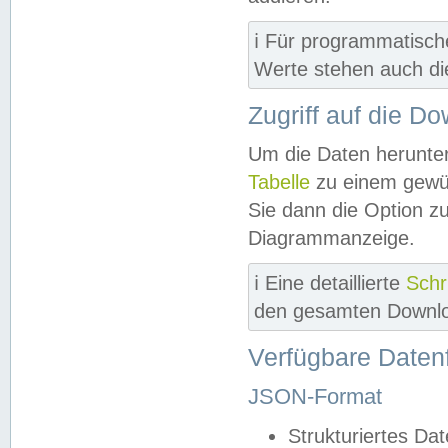
ℹ️ Für programmatisch
Werte stehen auch d
Zugriff auf die D
Um die Daten herunter
Tabelle
zu einem gewün
Sie dann die Option z
Diagrammanzeige.
ℹ️ Eine detaillierte
Schr
den gesamten Downlo
Verfügbare Daten
JSON-Format
Strukturiertes Da