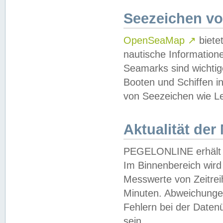
Seezeichen v
OpenSeaMap
↗
biete
nautische Information
Seamarks sind wichtig
Booten und Schiffen i
von Seezeichen wie Le
Aktualität der
PEGELONLINE erhält u
Im Binnenbereich wird 
Messwerte von Zeitreih
Minuten. Abweichungen
Fehlern bei der Daten
sein.