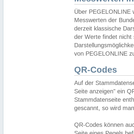
Über PEGELONLINE wer
Messwerten der Bundes
derzeit klassische Da
der Werte findet nicht 
Darstellungsmöglichkei
von PEGELONLINE zu 
QR-Codes
Auf der Stammdatensei
Seite anzeigen" ein Q
Stammdatenseite enthä
gescannt, so wird man
QR-Codes können auc
Seite eines Pegels be