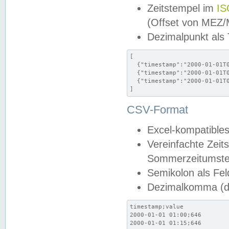
Zeitstempel im
IS
(Offset von MEZ
Dezimalpunkt als
[

  {"timestamp":"2000-01-01T0
  {"timestamp":"2000-01-01T0
  {"timestamp":"2000-01-01T0
]
CSV-Format
Excel-kompatibles
Vereinfachte Zeit
Sommerzeitumstel
Semikolon als Fel
Dezimalkomma (de
timestamp;value

2000-01-01 01:00;646

2000-01-01 01:15;646
