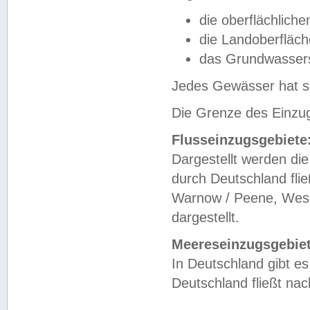
die oberflächlich
die Landoberfläc
das Grundwasser
Jedes Gewässer hat se
Die Grenze des Einzug
Flusseinzugsgebiete
Dargestellt werden die
durch Deutschland fli
Warnow / Peene, Weser
dargestellt.
Meereseinzugsgebiet
In Deutschland gibt 
Deutschland fließt n