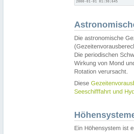
2000-01-01 01:30;645
Astronomische
Die astronomische Gez
(Gezeitenvorausberec
Die periodischen Schw
Wirkung von Mond und
Rotation verursacht.
Diese
Gezeitenvorau
Seeschifffahrt und Hy
Höhensystem
Ein Höhensystem ist e