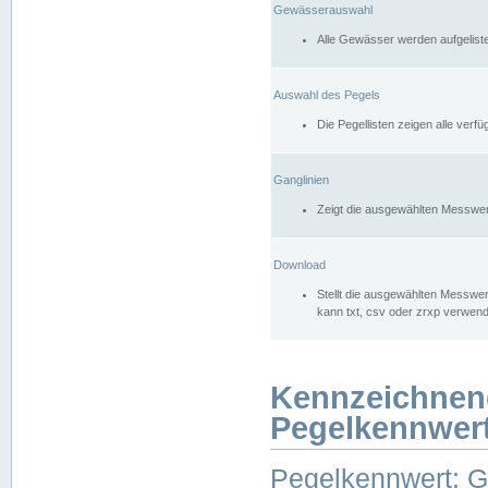
Gewässerauswahl
Alle Gewässer werden aufgelist
Auswahl des Pegels
Die Pegellisten zeigen alle ver
Ganglinien
Zeigt die ausgewählten Messwer
Download
Stellt die ausgewählten Messwer
kann txt, csv oder zrxp verwen
Kennzeichnen
Pegelkennwer
Pegelkennwert: 