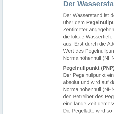
Der Wasserst
Der Wasserstand ist d
über dem
Pegelnullp
Zentimeter angegeben
die lokale Wassertie
aus. Erst durch die A
Wert des Pegelnullpun
Normalhöhennull (NHN
Pegelnullpunkt (PNP)
Der Pegelnullpunkt ei
absolut und wird auf
Normalhöhennull (NHN
den Betreiber des Pege
eine lange Zeit geme
Die Pegellatte wird s