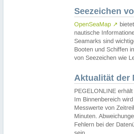
Seezeichen v
OpenSeaMap
↗
biete
nautische Information
Seamarks sind wichtig
Booten und Schiffen i
von Seezeichen wie Le
Aktualität der
PEGELONLINE erhält u
Im Binnenbereich wird 
Messwerte von Zeitreih
Minuten. Abweichungen
Fehlern bei der Daten
sein.