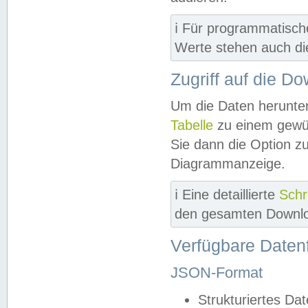
ℹ️ Für programmatisch
Werte stehen auch d
Zugriff auf die D
Um die Daten herunter
Tabelle
zu einem gewün
Sie dann die Option z
Diagrammanzeige.
ℹ️ Eine detaillierte
Schr
den gesamten Downlo
Verfügbare Daten
JSON-Format
Strukturiertes Da