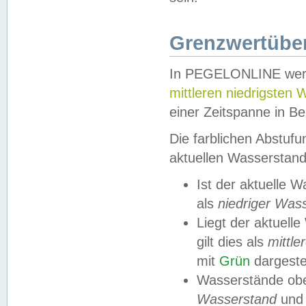
Grenzwertüber
In PEGELONLINE werde
mittleren niedrigsten
einer Zeitspanne in Be
Die farblichen Abstuf
aktuellen Wasserstand
Ist der aktuelle 
als
niedriger Was
Liegt der aktue
gilt dies als
mittle
mit
Grün
dargestel
Wasserstände obe
Wasserstand
und