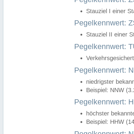
Stauziel I einer S
Pegelkennwert: Z
Stauziel II einer 
Pegelkennwert:
Verkehrsgesichert
Pegelkennwert:
niedrigster bekan
Beispiel: NNW (3
Pegelkennwert:
höchster bekannt
Beispiel: HHW (1
Pegelkennwert: 