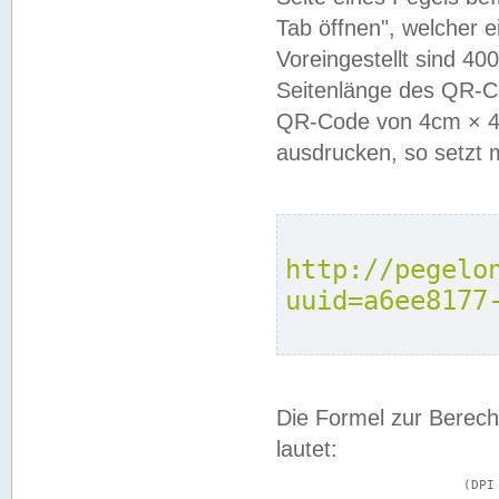
Tab öffnen", welcher 
Voreingestellt sind 4
Seitenlänge des QR-C
QR-Code von 4cm × 4c
ausdrucken, so setzt 
http://pegelo
uuid=a6ee8177
Die Formel zur Berech
lautet:
			(DPI × Druckkantenlänge in cm) ÷ 2,54 = Kantenlänge in Pixel
