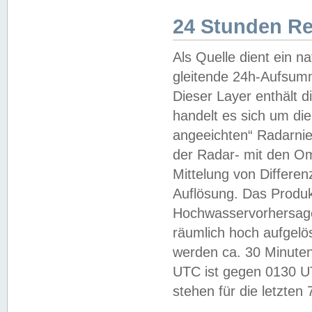
24 Stunden R
Als Quelle dient ein n
gleitende 24h-Aufsum
Dieser Layer enthält
handelt es sich um di
angeeichten“ Radarnie
der Radar- mit den O
Mittelung von Differe
Auflösung. Das Produk
Hochwasservorhersagez
räumlich hoch aufgelö
werden ca. 30 Minuten
UTC ist gegen 0130 UTC
stehen für die letzten