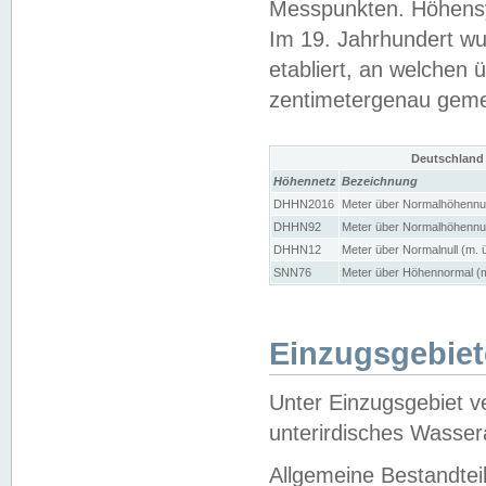
Messpunkten. Höhensy
Im 19. Jahrhundert wu
etabliert, an welchen 
zentimetergenau gem
Deutschland
Höhennetz
Bezeichnung
DHHN2016
Meter über Normalhöhennul
DHHN92
Meter über Normalhöhennul
DHHN12
Meter über Normalnull (m. 
SNN76
Meter über Höhennormal (m
Einzugsgebiet
Unter Einzugsgebiet v
unterirdisches Wasser
Allgemeine Bestandtei