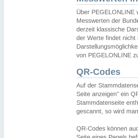
Über PEGELONLINE wer
Messwerten der Bundes
derzeit klassische Da
der Werte findet nicht 
Darstellungsmöglichkei
von PEGELONLINE zu 
QR-Codes
Auf der Stammdatensei
Seite anzeigen" ein Q
Stammdatenseite enthä
gescannt, so wird man
QR-Codes können auc
Seite eines Pegels be