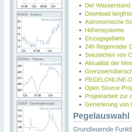
Der Wasserstand
Download langfris
RHEIN - Koblenz
Astronomische Gez
Höhensysteme
Einzugsgebiete
24h Regenradar
Seezeichen von 
DONAU - Passau
Aktualität der Me
Grenzwertübersch
PEGELONLINE-Di
Open Source Projek
Projektarbeit zur
Generierung von 
ODER - Eisenhüttenstadt
Pegelauswahl 
Grundlegende Funkti