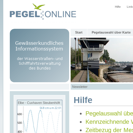
Hilfe
Link
Start
Pegelauswahl über Karte
Newsletter
Hilfe
Elbe - Cuxhaven Steubenhöft
Pegelauswahl übe
Kennzeichnende 
Zeitbezug der Me