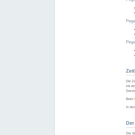
Pege
Peg
Zei
Die Ze
mit d
Darst
Beim
In de
Der
Der W