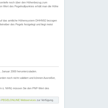
ssertiefe noch über den Höhenbezug zum
en Wert des Pegelnullpunktes erhält man die Höhe
d auf das amtliche Höhensystem DHHN92 bezogen
reiber des Pegels festgelegt und liegt meist
. Januar 2000 herunterzuladen.
den noch nicht validiert und können Ausreißer,
(m ü. NHN) müssen Sie den PNP-Wert des
ie
PEGELONLINE Webservices
zur Verfügung.