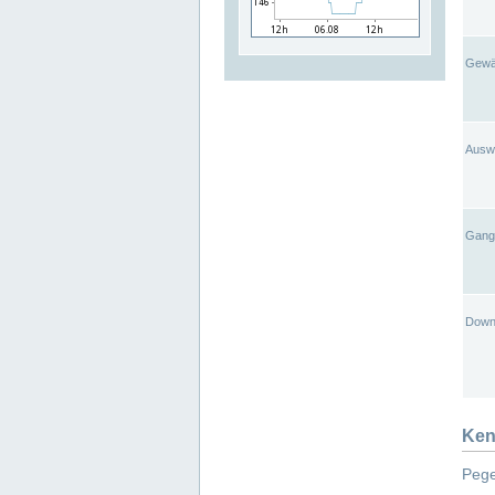
Gewä
Ausw
Gangl
Down
Ken
Pege