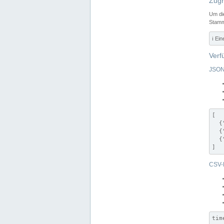
Zugr
Um di
Stamm
ℹ️ Ei
Verf
JSON
[

  {
  {
  {
]
CSV-
tim