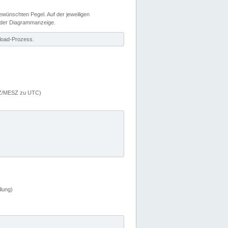
wünschten Pegel. Auf der jeweiligen
 der Diagrammanzeige.
load-Prozess.
MEZ/MESZ zu UTC)
lung)