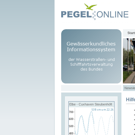
Start
Newsle
Hilf
Elbe - Cuxhaven Steubenhöft