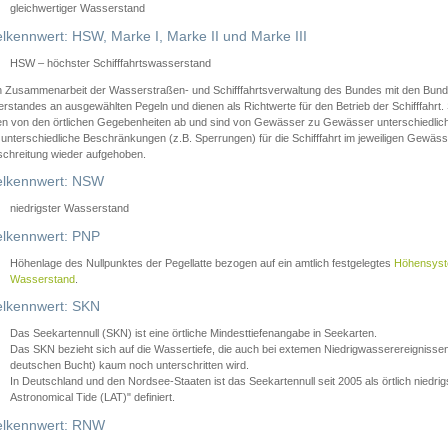
gleichwertiger Wasserstand
lkennwert: HSW, Marke I, Marke II und Marke III
HSW – höchster Schifffahrtswasserstand
in Zusammenarbeit der Wasserstraßen- und Schifffahrtsverwaltung des Bundes mit den Bund
standes an ausgewählten Pegeln und dienen als Richtwerte für den Betrieb der Schifffahrt. 
n von den örtlichen Gegebenheiten ab und sind von Gewässer zu Gewässer unterschiedlich
 unterschiedliche Beschränkungen (z.B. Sperrungen) für die Schifffahrt im jeweiligen Gewäss
schreitung wieder aufgehoben.
lkennwert: NSW
niedrigster Wasserstand
lkennwert: PNP
Höhenlage des Nullpunktes der Pegellatte bezogen auf ein amtlich festgelegtes
Höhensys
Wasserstand
.
lkennwert: SKN
Das Seekartennull (SKN) ist eine örtliche Mindesttiefenangabe in Seekarten.
Das SKN bezieht sich auf die Wassertiefe, die auch bei extemen Niedrigwasserereignissen
deutschen Bucht) kaum noch unterschritten wird.
In Deutschland und den Nordsee-Staaten ist das Seekartennull seit 2005 als örtlich nie
Astronomical Tide (LAT)" definiert.
lkennwert: RNW