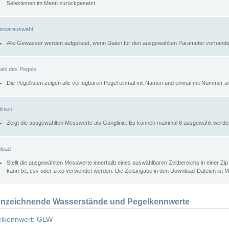
Selektionen im Menü zurückgesetzt.
sserauswahl
Alle Gewässer werden aufgelistet, wenn Daten für den ausgewählten Parameter vorhande
ahl des Pegels
Die Pegellisten zeigen alle verfügbaren Pegel einmal mit Namen und einmal mit Nummer a
inien
Zeigt die ausgewählten Messwerte als Ganglinie. Es können maximal 6 ausgewählt werde
load
Stellt die ausgewählten Messwerte innerhalb eines auswählbaren Zeitbereichs in einer Zi
kann txt, csv oder zrxp verwendet werden. Die Zeitangabe in den Download-Dateien ist 
nzeichnende Wasserstände und Pegelkennwerte
lkennwert: GLW