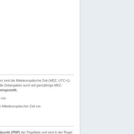
ies sind die Mitteleuropäische Zeit (MEZ, UTC+1)
ie Zeitangaben auch auf ganzjährige MEZ-
ingestellt.
 vor.
 Mitteleuropäischer Zeit vor.
lpunkt (PNP)
der Pegellatte und wird in der Regel