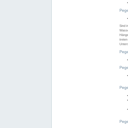
Pege
Sind 
Wasser
Hänge
treten
Unter
Pege
Pege
Pege
Pege