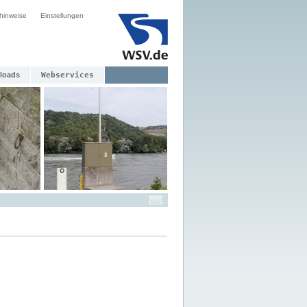
hinweise
Einstellungen
loads
Webservices