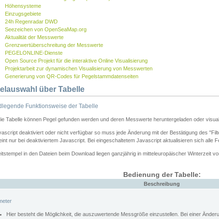
Höhensysteme
Einzugsgebiete
24h Regenradar DWD
Seezeichen von OpenSeaMap.org
Aktualität der Messwerte
Grenzwertüberschreitung der Messwerte
PEGELONLINE-Dienste
Open Source Projekt für die interaktive Online Visualisierung
Projektarbeit zur dynamischen Visualisierung von Messwerten
Generierung von QR-Codes für Pegelstammdatenseiten
elauswahl über Tabelle
legende Funktionsweise der Tabelle
die Tabelle können Pegel gefunden werden und deren Messwerte heruntergeladen oder visuali
vascript deaktiviert oder nicht verfügbar so muss jede Änderung mit der Bestätigung des "Filt
int nur bei deaktiviertem Javascript. Bei eingeschaltetem Javascript aktualisieren sich alle 
itstempel in den Dateien beim Download liegen ganzjährig in mitteleuropäischer Winterzeit vo
Bedienung der Tabelle:
Beschreibung
meter
Hier besteht die Möglichkeit, die auszuwertende Messgröße einzustellen. Bei einer Ände