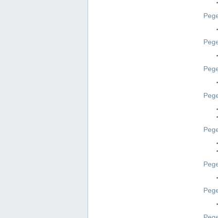
Pege
Pege
Peg
Pege
Pege
Pege
Pege
Peg