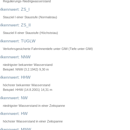
Regulierungs-Niedrigwasserstand
lkennwert: ZS_I
Stauziel I einer Staustufe (Normalstau)
lkennwert: ZS_II
Stauziel II einer Staustufe (Höchststau)
elkennwert: TUGLW
Verkehrsgesicherte Fahrrinnentiefe unter GlW (Tiefe unter GlW)
lkennwert: NNW
niedrigster bekannter Wasserstand
Beispiel: NNW (3.2.1942) 9,30 m
lkennwert: HHW
höchster bekannter Wasserstand
Beispiel: HHW (14.8.2001) 14,31 m
lkennwert: NW
niedrigster Wasserstand in einer Zeitspanne
lkennwert: HW
höchster Wasserstand in einer Zeitspanne
elkennwert: MNW