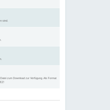
n sind.
n.
n.
p Datei zum Download zur Verfügung. Als Format
MEZ!