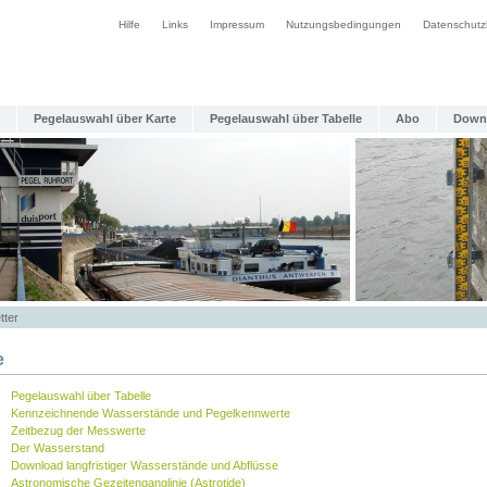
Hilfe
Links
Impressum
Nutzungsbedingungen
Datenschutz
Pegelauswahl über Karte
Pegelauswahl über Tabelle
Abo
Down
tter
e
Pegelauswahl über Tabelle
Kennzeichnende Wasserstände und Pegelkennwerte
Zeitbezug der Messwerte
Der Wasserstand
Download langfristiger Wasserstände und Abflüsse
Astronomische Gezeitenganglinie (Astrotide)