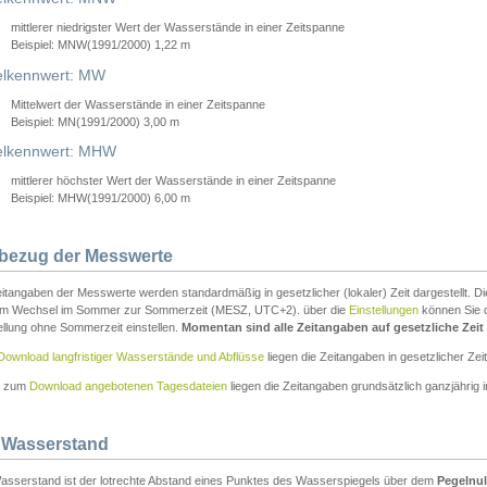
mittlerer niedrigster Wert der Wasserstände in einer Zeitspanne
Beispiel: MNW(1991/2000) 1,22 m
lkennwert: MW
Mittelwert der Wasserstände in einer Zeitspanne
Beispiel: MN(1991/2000) 3,00 m
elkennwert: MHW
mittlerer höchster Wert der Wasserstände in einer Zeitspanne
Beispiel: MHW(1991/2000) 6,00 m
tbezug der Messwerte
itangaben der Messwerte werden standardmäßig in gesetzlicher (lokaler) Zeit dargestellt. D
em Wechsel im Sommer zur Sommerzeit (MESZ, UTC+2). über die
Einstellungen
können Sie d
ellung ohne Sommerzeit einstellen.
Momentan sind alle Zeitangaben auf gesetzliche Zeit e
Download langfristiger Wasserstände und Abflüsse
liegen die Zeitangaben in gesetzlicher Zeit
n zum
Download angebotenen Tagesdateien
liegen die Zeitangaben grundsätzlich ganzjährig in
 Wasserstand
asserstand ist der lotrechte Abstand eines Punktes des Wasserspiegels über dem
Pegelnul