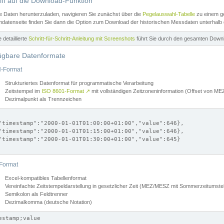
iff auf die Download-Funktion
e Daten herunterzuladen, navigieren Sie zunächst über die
Pegelauswahl-Tabelle
zu einem ge
datenseite finden Sie dann die Option zum Download der historischen Messdaten unterhalb
ne detaillierte
Schritt-für-Schritt-Anleitung mit Screenshots
führt Sie durch den gesamten Down
ügbare Datenformate
-Format
Strukturiertes Datenformat für programmatische Verarbeitung
Zeitstempel im
ISO 8601-Format
↗
mit vollständigen Zeitzoneninformation (Offset von 
Dezimalpunkt als Trennzeichen
"timestamp":"2000-01-01T01:00:00+01:00","value":646},

"timestamp":"2000-01-01T01:15:00+01:00","value":646},

"timestamp":"2000-01-01T01:30:00+01:00","value":645}

Format
Excel-kompatibles Tabellenformat
Vereinfachte Zeitstempeldarstellung in gesetzlicher Zeit (MEZ/MESZ mit Sommerzeitumstel
Semikolon als Feldtrenner
Dezimalkomma (deutsche Notation)
estamp;value
