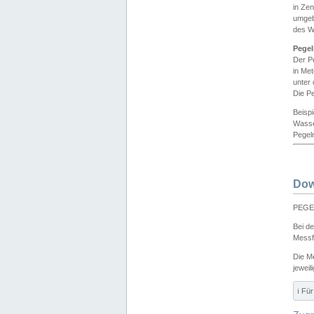
in Ze
umgeb
des W
Pegel
Der P
in Me
unter
Die Pe
Beisp
Wasse
Pegeln
Dow
PEGEL
Bei d
Messf
Die M
jeweil
ℹ️ F