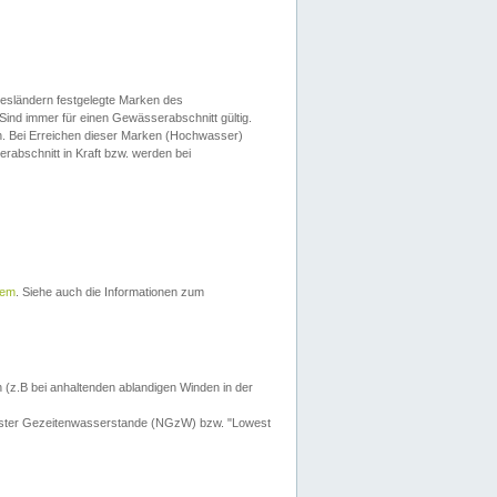
esländern festgelegte Marken des
Sind immer für einen Gewässerabschnitt gültig.
. Bei Erreichen dieser Marken (Hochwasser)
erabschnitt in Kraft bzw. werden bei
tem
. Siehe auch die Informationen zum
 (z.B bei anhaltenden ablandigen Winden in der
drigster Gezeitenwasserstande (NGzW) bzw. "Lowest