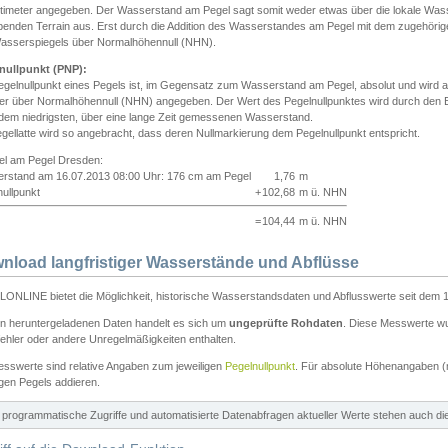
ntimeter angegeben. Der Wasserstand am Pegel sagt somit weder etwas über die lokale Wa
enden Terrain aus. Erst durch die Addition des Wasserstandes am Pegel mit dem zugehörig
asserspiegels über Normalhöhennull (NHN).
nullpunkt (PNP):
egelnullpunkt eines Pegels ist, im Gegensatz zum Wasserstand am Pegel, absolut und wir
ter über Normalhöhennull (NHN) angegeben. Der Wert des Pegelnullpunktes wird durch den Bet
 dem niedrigsten, über eine lange Zeit gemessenen Wasserstand.
gellatte wird so angebracht, dass deren Nullmarkierung dem Pegelnullpunkt entspricht.
iel am Pegel Dresden:
rstand am 16.07.2013 08:00 Uhr: 176 cm am Pegel
1,76
m
ullpunkt
+
102,68
m ü. NHN
=
104,44
m ü. NHN
nload langfristiger Wasserstände und Abflüsse
ONLINE bietet die Möglichkeit, historische Wasserstandsdaten und Abflusswerte seit dem 1
en heruntergeladenen Daten handelt es sich um
ungeprüfte Rohdaten
. Diese Messwerte wur
ehler oder andere Unregelmäßigkeiten enthalten.
esswerte sind relative Angaben zum jeweiligen
Pegelnullpunkt
. Für absolute Höhenangaben 
igen Pegels addieren.
ür programmatische Zugriffe und automatisierte Datenabfragen aktueller Werte stehen auch d