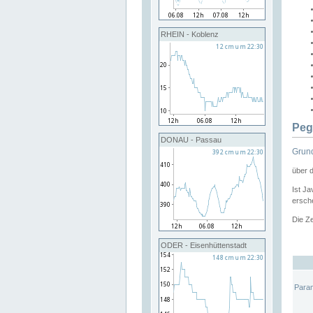
RHEIN - Koblenz
Peg
DONAU - Passau
Grund
über 
Ist Ja
ersche
Die Ze
ODER - Eisenhüttenstadt
Para