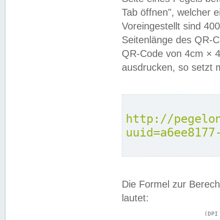
Tab öffnen", welcher 
Voreingestellt sind 4
Seitenlänge des QR-C
QR-Code von 4cm × 4c
ausdrucken, so setzt 
http://pegelo
uuid=a6ee8177
Die Formel zur Berech
lautet:
			(DPI × Druckkantenlänge in cm) ÷ 2,54 = Kantenlänge in Pixel
