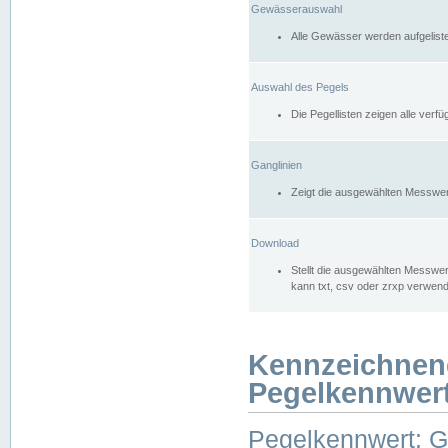
Gewässerauswahl
Alle Gewässer werden aufgelist
Auswahl des Pegels
Die Pegellisten zeigen alle ver
Ganglinien
Zeigt die ausgewählten Messwer
Download
Stellt die ausgewählten Messwer
kann txt, csv oder zrxp verwen
Kennzeichnen
Pegelkennwer
Pegelkennwert: 