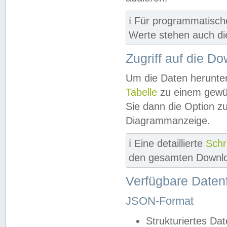
ℹ️ Für programmatisch
Werte stehen auch d
Zugriff auf die D
Um die Daten herunter
Tabelle
zu einem gewün
Sie dann die Option z
Diagrammanzeige.
ℹ️ Eine detaillierte
Schr
den gesamten Downlo
Verfügbare Daten
JSON-Format
Strukturiertes Da