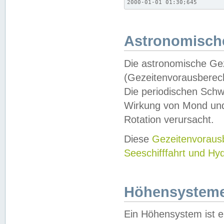
2000-01-01 01:30;645
Astronomische
Die astronomische Gez
(Gezeitenvorausberec
Die periodischen Schw
Wirkung von Mond und
Rotation verursacht.
Diese
Gezeitenvorau
Seeschifffahrt und Hy
Höhensystem
Ein Höhensystem ist e