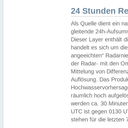
24 Stunden R
Als Quelle dient ein n
gleitende 24h-Aufsum
Dieser Layer enthält
handelt es sich um di
angeeichten“ Radarnie
der Radar- mit den O
Mittelung von Differe
Auflösung. Das Produk
Hochwasservorhersagez
räumlich hoch aufgelö
werden ca. 30 Minuten
UTC ist gegen 0130 UTC
stehen für die letzten