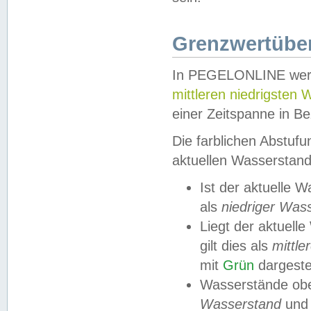
Grenzwertüber
In PEGELONLINE werde
mittleren niedrigsten
einer Zeitspanne in Be
Die farblichen Abstuf
aktuellen Wasserstand
Ist der aktuelle 
als
niedriger Was
Liegt der aktue
gilt dies als
mittle
mit
Grün
dargestel
Wasserstände obe
Wasserstand
und