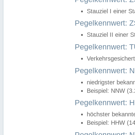
Stauziel I einer S
Pegelkennwert: Z
Stauziel II einer 
Pegelkennwert:
Verkehrsgesichert
Pegelkennwert:
niedrigster bekan
Beispiel: NNW (3
Pegelkennwert:
höchster bekannt
Beispiel: HHW (1
Pegelkennwert: 