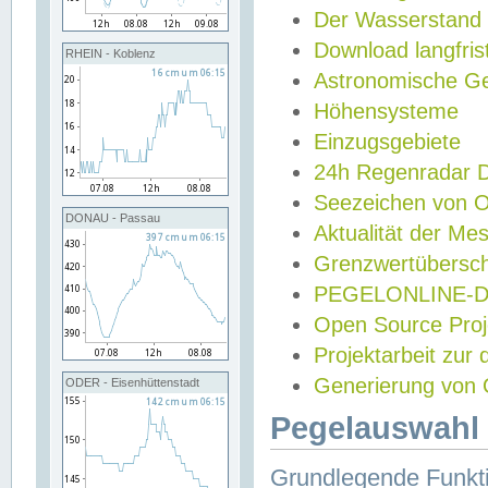
Der Wasserstand
Download langfris
RHEIN - Koblenz
Astronomische Gez
Höhensysteme
Einzugsgebiete
24h Regenradar
Seezeichen von 
DONAU - Passau
Aktualität der Me
Grenzwertübersch
PEGELONLINE-Di
Open Source Projek
Projektarbeit zur
Generierung von 
ODER - Eisenhüttenstadt
Pegelauswahl 
Grundlegende Funkti