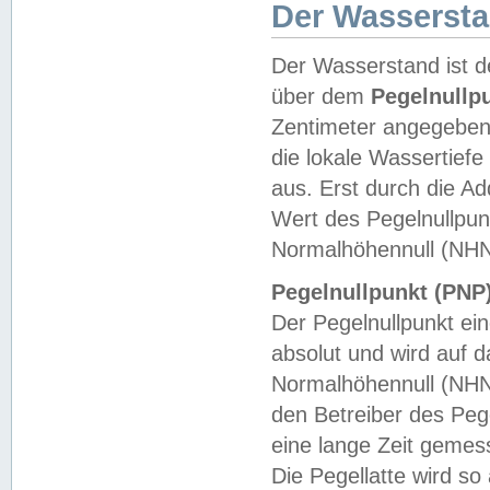
Der Wasserst
Der Wasserstand ist d
über dem
Pegelnullp
Zentimeter angegeben
die lokale Wassertie
aus. Erst durch die A
Wert des Pegelnullpun
Normalhöhennull (NHN
Pegelnullpunkt (PNP)
Der Pegelnullpunkt ei
absolut und wird auf
Normalhöhennull (NHN
den Betreiber des Pege
eine lange Zeit geme
Die Pegellatte wird s