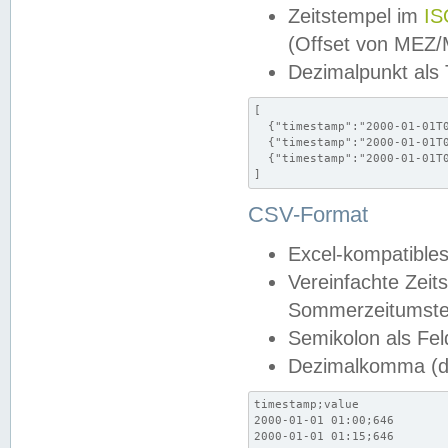
Zeitstempel im
IS
(Offset von MEZ
Dezimalpunkt als
[

  {"timestamp":"2000-01-01T0
  {"timestamp":"2000-01-01T0
  {"timestamp":"2000-01-01T0
]
CSV-Format
Excel-kompatibles
Vereinfachte Zeit
Sommerzeitumstel
Semikolon als Fel
Dezimalkomma (de
timestamp;value

2000-01-01 01:00;646

2000-01-01 01:15;646
