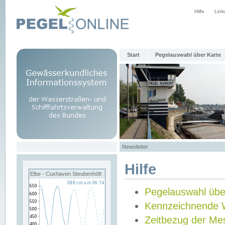
Hilfe
Link
Start
Pegelauswahl über Karte
Newsletter
Hilfe
Elbe - Cuxhaven Steubenhöft
Pegelauswahl übe
Kennzeichnende 
Zeitbezug der Me