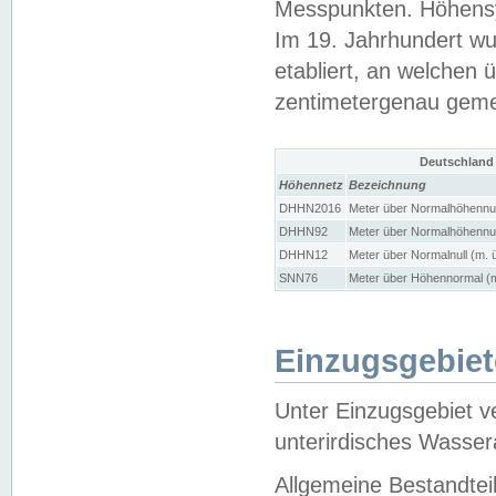
Messpunkten. Höhensy
Im 19. Jahrhundert wu
etabliert, an welchen 
zentimetergenau gem
Deutschland
Höhennetz
Bezeichnung
DHHN2016
Meter über Normalhöhennul
DHHN92
Meter über Normalhöhennul
DHHN12
Meter über Normalnull (m. 
SNN76
Meter über Höhennormal (m
Einzugsgebiet
Unter Einzugsgebiet v
unterirdisches Wasser
Allgemeine Bestandtei