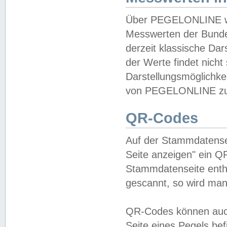
Über PEGELONLINE wer
Messwerten der Bundes
derzeit klassische Da
der Werte findet nicht 
Darstellungsmöglichkei
von PEGELONLINE zu 
QR-Codes
Auf der Stammdatensei
Seite anzeigen" ein Q
Stammdatenseite enthä
gescannt, so wird man
QR-Codes können auc
Seite eines Pegels be