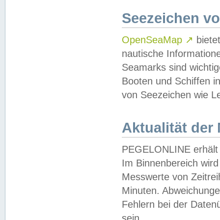
Seezeichen v
OpenSeaMap
↗
biete
nautische Information
Seamarks sind wichtig
Booten und Schiffen i
von Seezeichen wie Le
Aktualität der
PEGELONLINE erhält u
Im Binnenbereich wird 
Messwerte von Zeitreih
Minuten. Abweichungen
Fehlern bei der Daten
sein.