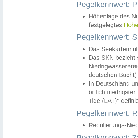
Pegelkennwert: 
Höhenlage des Nul
festgelegtes
Höhe
Pegelkennwert: 
Das Seekartennull
Das SKN bezieht s
Niedrigwassererei
deutschen Bucht) 
In Deutschland un
örtlich niedrigst
Tide (LAT)" definie
Pegelkennwert:
Regulierungs-Nie
Pegelkennwert: Z