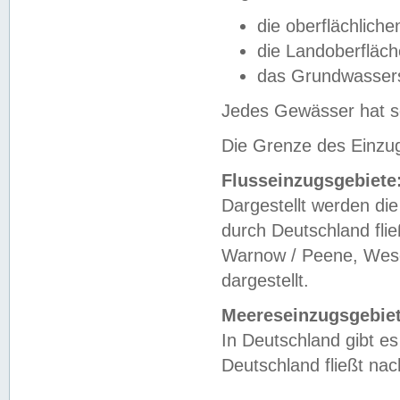
die oberflächlich
die Landoberfläc
das Grundwasser
Jedes Gewässer hat se
Die Grenze des Einzug
Flusseinzugsgebiete
Dargestellt werden die
durch Deutschland fli
Warnow / Peene, Weser
dargestellt.
Meereseinzugsgebiet
In Deutschland gibt 
Deutschland fließt n