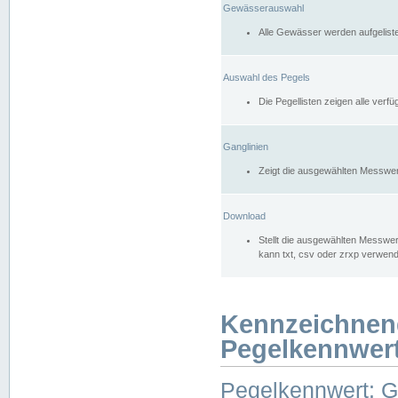
Gewässerauswahl
Alle Gewässer werden aufgelist
Auswahl des Pegels
Die Pegellisten zeigen alle ver
Ganglinien
Zeigt die ausgewählten Messwer
Download
Stellt die ausgewählten Messwer
kann txt, csv oder zrxp verwen
Kennzeichnen
Pegelkennwer
Pegelkennwert: 