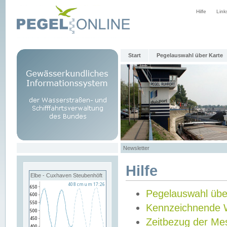
Hilfe
Link
Start
Pegelauswahl über Karte
Newsletter
Hilfe
Elbe - Cuxhaven Steubenhöft
Pegelauswahl übe
Kennzeichnende 
Zeitbezug der Me