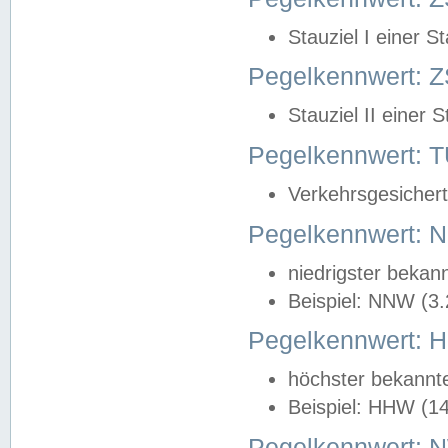
Stauziel I einer S
Pegelkennwert: Z
Stauziel II einer 
Pegelkennwert:
Verkehrsgesichert
Pegelkennwert:
niedrigster bekan
Beispiel: NNW (3
Pegelkennwert:
höchster bekannt
Beispiel: HHW (1
Pegelkennwert: 