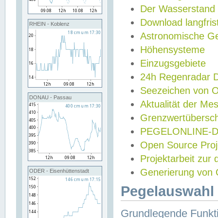
Der Wasserstand
Download langfris
RHEIN - Koblenz
Astronomische Gez
Höhensysteme
Einzugsgebiete
24h Regenradar
Seezeichen von 
DONAU - Passau
Aktualität der Me
Grenzwertübersch
PEGELONLINE-Di
Open Source Projek
Projektarbeit zur
Generierung von 
ODER - Eisenhüttenstadt
Pegelauswahl 
Grundlegende Funkti