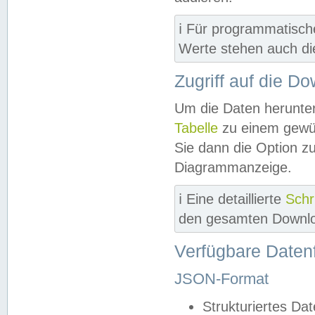
ℹ️ Für programmatisch
Werte stehen auch d
Zugriff auf die D
Um die Daten herunter
Tabelle
zu einem gewün
Sie dann die Option z
Diagrammanzeige.
ℹ️ Eine detaillierte
Schr
den gesamten Downlo
Verfügbare Daten
JSON-Format
Strukturiertes Da