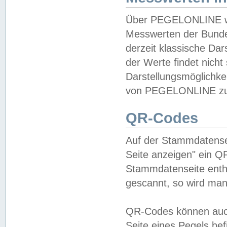
Über PEGELONLINE wer
Messwerten der Bundes
derzeit klassische Da
der Werte findet nicht 
Darstellungsmöglichkei
von PEGELONLINE zu 
QR-Codes
Auf der Stammdatensei
Seite anzeigen" ein Q
Stammdatenseite enthä
gescannt, so wird man
QR-Codes können auc
Seite eines Pegels be