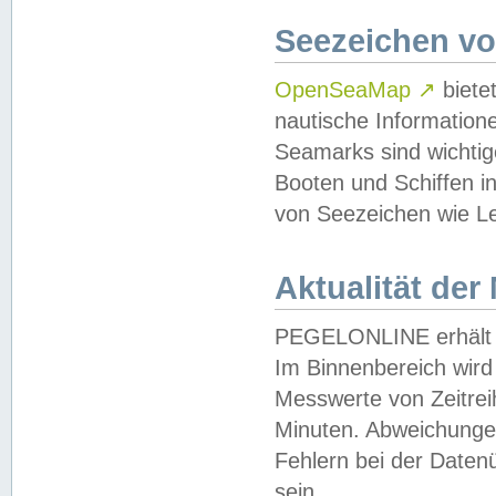
Seezeichen v
OpenSeaMap
↗
biete
nautische Information
Seamarks sind wichtig
Booten und Schiffen i
von Seezeichen wie Le
Aktualität der
PEGELONLINE erhält u
Im Binnenbereich wird 
Messwerte von Zeitreih
Minuten. Abweichungen
Fehlern bei der Daten
sein.