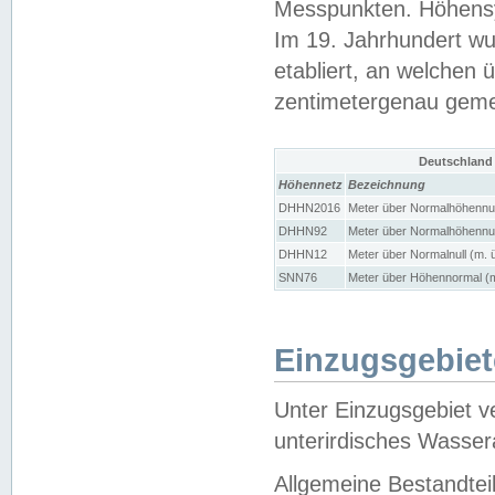
Messpunkten. Höhensy
Im 19. Jahrhundert wu
etabliert, an welchen 
zentimetergenau gem
Deutschland
Höhennetz
Bezeichnung
DHHN2016
Meter über Normalhöhennul
DHHN92
Meter über Normalhöhennul
DHHN12
Meter über Normalnull (m. 
SNN76
Meter über Höhennormal (m
Einzugsgebiet
Unter Einzugsgebiet v
unterirdisches Wasser
Allgemeine Bestandtei