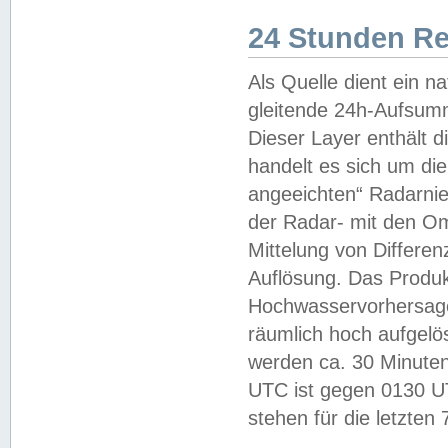
24 Stunden R
Als Quelle dient ein n
gleitende 24h-Aufsum
Dieser Layer enthält
handelt es sich um di
angeeichten“ Radarnie
der Radar- mit den O
Mittelung von Differe
Auflösung. Das Produk
Hochwasservorhersagez
räumlich hoch aufgelö
werden ca. 30 Minuten
UTC ist gegen 0130 UTC
stehen für die letzten