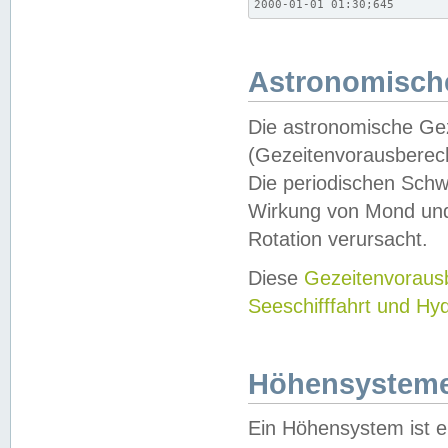
2000-01-01 01:30;645
Astronomische
Die astronomische Gez
(Gezeitenvorausberec
Die periodischen Schw
Wirkung von Mond und
Rotation verursacht.
Diese
Gezeitenvorau
Seeschifffahrt und Hy
Höhensystem
Ein Höhensystem ist e