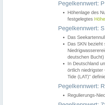
Pegelkennwert: 
Höhenlage des Nul
festgelegtes
Höhe
Pegelkennwert: 
Das Seekartennull
Das SKN bezieht s
Niedrigwassererei
deutschen Bucht) 
In Deutschland un
örtlich niedrigst
Tide (LAT)" definie
Pegelkennwert:
Regulierungs-Nie
Pegelkennwert: Z