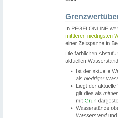
Grenzwertüber
In PEGELONLINE werde
mittleren niedrigsten
einer Zeitspanne in Be
Die farblichen Abstuf
aktuellen Wasserstand
Ist der aktuelle 
als
niedriger Was
Liegt der aktue
gilt dies als
mittle
mit
Grün
dargestel
Wasserstände obe
Wasserstand
und