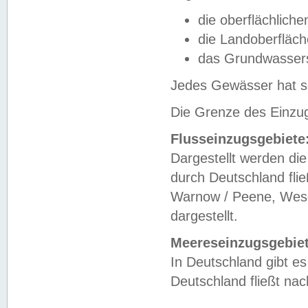
die oberflächlich
die Landoberfläc
das Grundwasser
Jedes Gewässer hat se
Die Grenze des Einzug
Flusseinzugsgebiete
Dargestellt werden die
durch Deutschland fli
Warnow / Peene, Weser
dargestellt.
Meereseinzugsgebiet
In Deutschland gibt 
Deutschland fließt n