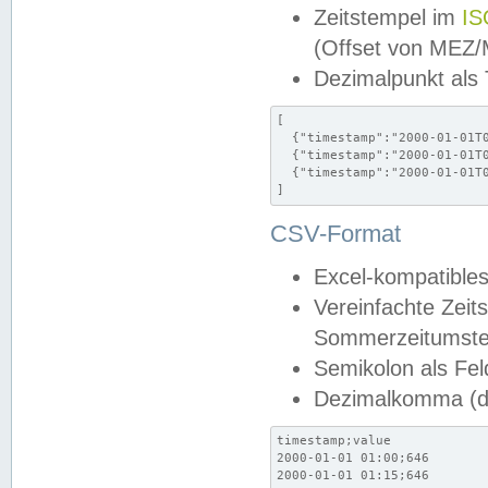
Zeitstempel im
IS
(Offset von MEZ
Dezimalpunkt als
[

  {"timestamp":"2000-01-01T0
  {"timestamp":"2000-01-01T0
  {"timestamp":"2000-01-01T0
]
CSV-Format
Excel-kompatibles
Vereinfachte Zeit
Sommerzeitumstel
Semikolon als Fel
Dezimalkomma (de
timestamp;value

2000-01-01 01:00;646

2000-01-01 01:15;646
