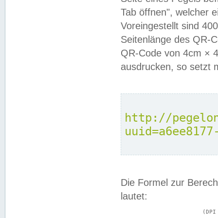
Tab öffnen", welcher 
Voreingestellt sind 4
Seitenlänge des QR-C
QR-Code von 4cm × 4c
ausdrucken, so setzt 
http://pegelo
uuid=a6ee8177
Die Formel zur Berech
lautet:
			(DPI × Druckkantenlänge in cm) ÷ 2,54 = Kantenlänge in Pixel
