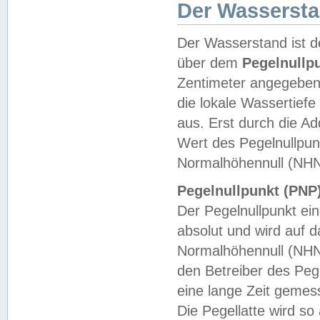
Der Wasserst
Der Wasserstand ist d
über dem
Pegelnullp
Zentimeter angegeben
die lokale Wassertie
aus. Erst durch die A
Wert des Pegelnullpun
Normalhöhennull (NHN
Pegelnullpunkt (PNP)
Der Pegelnullpunkt ei
absolut und wird auf
Normalhöhennull (NHN
den Betreiber des Pege
eine lange Zeit geme
Die Pegellatte wird s