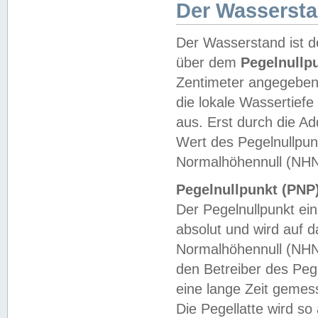
Der Wasserst
Der Wasserstand ist d
über dem
Pegelnullp
Zentimeter angegeben
die lokale Wassertie
aus. Erst durch die A
Wert des Pegelnullpun
Normalhöhennull (NHN
Pegelnullpunkt (PNP)
Der Pegelnullpunkt ei
absolut und wird auf
Normalhöhennull (NHN
den Betreiber des Pege
eine lange Zeit geme
Die Pegellatte wird s