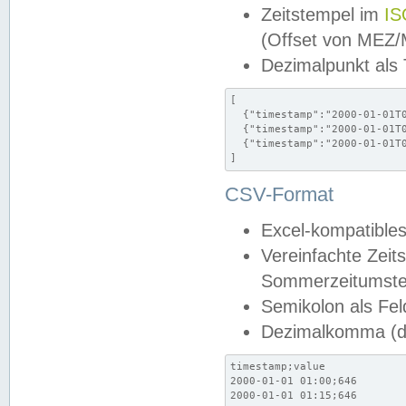
Zeitstempel im
IS
(Offset von MEZ
Dezimalpunkt als
[

  {"timestamp":"2000-01-01T0
  {"timestamp":"2000-01-01T0
  {"timestamp":"2000-01-01T0
]
CSV-Format
Excel-kompatibles
Vereinfachte Zeit
Sommerzeitumstel
Semikolon als Fel
Dezimalkomma (de
timestamp;value

2000-01-01 01:00;646

2000-01-01 01:15;646
