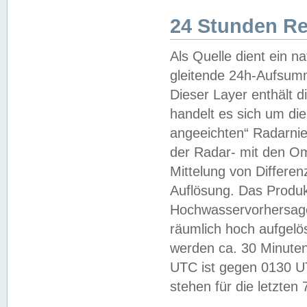
24 Stunden R
Als Quelle dient ein n
gleitende 24h-Aufsum
Dieser Layer enthält
handelt es sich um di
angeeichten“ Radarnie
der Radar- mit den O
Mittelung von Differe
Auflösung. Das Produk
Hochwasservorhersagez
räumlich hoch aufgelö
werden ca. 30 Minuten
UTC ist gegen 0130 UTC
stehen für die letzten