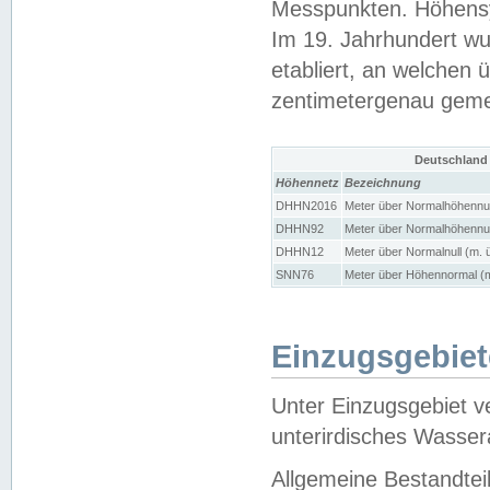
Messpunkten. Höhensy
Im 19. Jahrhundert wu
etabliert, an welchen 
zentimetergenau gem
Deutschland
Höhennetz
Bezeichnung
DHHN2016
Meter über Normalhöhennul
DHHN92
Meter über Normalhöhennul
DHHN12
Meter über Normalnull (m. 
SNN76
Meter über Höhennormal (m
Einzugsgebiet
Unter Einzugsgebiet v
unterirdisches Wasser
Allgemeine Bestandtei