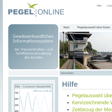
Hilfe
Link
Start
Pegelauswahl über Karte
Newsletter
Hilfe
Elbe - Cuxhaven Steubenhöft
Pegelauswahl übe
Kennzeichnende 
Zeitbezug der Me