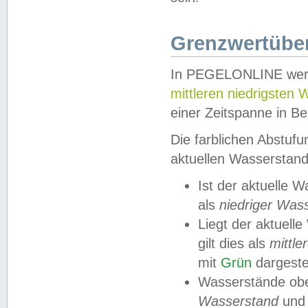
Grenzwertüber
In PEGELONLINE werde
mittleren niedrigsten
einer Zeitspanne in Be
Die farblichen Abstuf
aktuellen Wasserstand
Ist der aktuelle 
als
niedriger Was
Liegt der aktue
gilt dies als
mittle
mit
Grün
dargestel
Wasserstände obe
Wasserstand
und