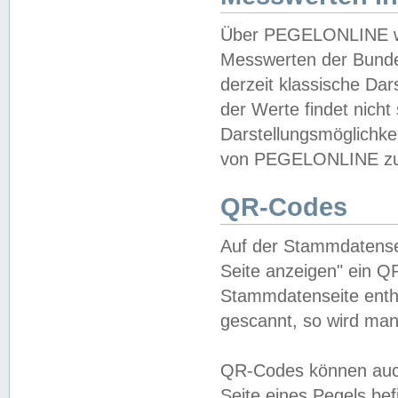
Über PEGELONLINE wer
Messwerten der Bundes
derzeit klassische Da
der Werte findet nicht 
Darstellungsmöglichkei
von PEGELONLINE zu 
QR-Codes
Auf der Stammdatensei
Seite anzeigen" ein Q
Stammdatenseite enthä
gescannt, so wird man
QR-Codes können auc
Seite eines Pegels be