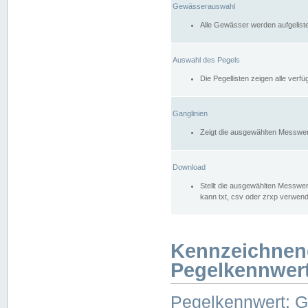
Gewässerauswahl
Alle Gewässer werden aufgelist
Auswahl des Pegels
Die Pegellisten zeigen alle ver
Ganglinien
Zeigt die ausgewählten Messwer
Download
Stellt die ausgewählten Messwer
kann txt, csv oder zrxp verwen
Kennzeichnen
Pegelkennwer
Pegelkennwert: 