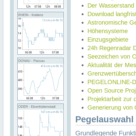
Der Wasserstand
Download langfris
RHEIN - Koblenz
Astronomische Gez
Höhensysteme
Einzugsgebiete
24h Regenradar
Seezeichen von 
DONAU - Passau
Aktualität der Me
Grenzwertübersch
PEGELONLINE-Di
Open Source Projek
Projektarbeit zur
Generierung von 
ODER - Eisenhüttenstadt
Pegelauswahl 
Grundlegende Funkti