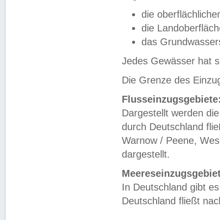
die oberflächlich
die Landoberfläc
das Grundwasser
Jedes Gewässer hat se
Die Grenze des Einzug
Flusseinzugsgebiete
Dargestellt werden die
durch Deutschland fli
Warnow / Peene, Weser
dargestellt.
Meereseinzugsgebiet
In Deutschland gibt 
Deutschland fließt n