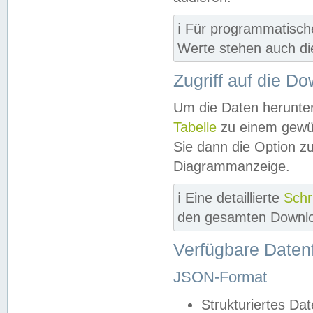
ℹ️ Für programmatisch
Werte stehen auch d
Zugriff auf die D
Um die Daten herunter
Tabelle
zu einem gewün
Sie dann die Option z
Diagrammanzeige.
ℹ️ Eine detaillierte
Schr
den gesamten Downlo
Verfügbare Daten
JSON-Format
Strukturiertes Da