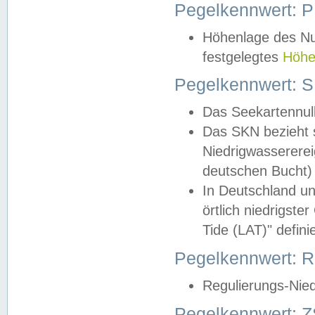
Pegelkennwert: 
Höhenlage des Nul
festgelegtes
Höhe
Pegelkennwert: 
Das Seekartennull
Das SKN bezieht s
Niedrigwassererei
deutschen Bucht) 
In Deutschland un
örtlich niedrigst
Tide (LAT)" definie
Pegelkennwert:
Regulierungs-Nie
Pegelkennwert: Z