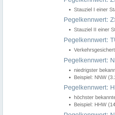
Stauziel I einer S
Pegelkennwert: Z
Stauziel II einer 
Pegelkennwert:
Verkehrsgesichert
Pegelkennwert:
niedrigster bekan
Beispiel: NNW (3
Pegelkennwert:
höchster bekannt
Beispiel: HHW (1
Pegelkennwert: 