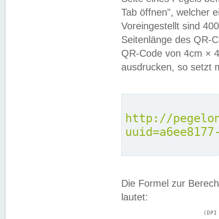
Tab öffnen", welcher 
Voreingestellt sind 4
Seitenlänge des QR-C
QR-Code von 4cm × 4c
ausdrucken, so setzt 
http://pegelo
uuid=a6ee8177
Die Formel zur Berech
lautet:
			(DPI × Druckkantenlänge in cm) ÷ 2,54 = Kantenlänge in Pixel
