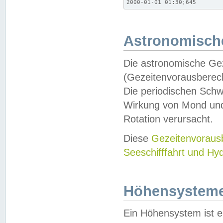
2000-01-01 01:30;645
Astronomische
Die astronomische Gez
(Gezeitenvorausberec
Die periodischen Schw
Wirkung von Mond und
Rotation verursacht.
Diese
Gezeitenvorau
Seeschifffahrt und Hy
Höhensystem
Ein Höhensystem ist e