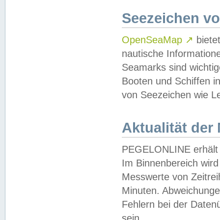
Seezeichen v
OpenSeaMap
↗
biete
nautische Information
Seamarks sind wichtig
Booten und Schiffen i
von Seezeichen wie Le
Aktualität der
PEGELONLINE erhält u
Im Binnenbereich wird 
Messwerte von Zeitreih
Minuten. Abweichungen
Fehlern bei der Daten
sein.