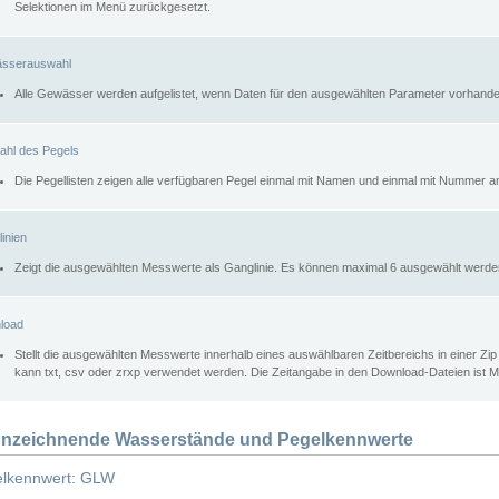
Selektionen im Menü zurückgesetzt.
sserauswahl
Alle Gewässer werden aufgelistet, wenn Daten für den ausgewählten Parameter vorhande
ahl des Pegels
Die Pegellisten zeigen alle verfügbaren Pegel einmal mit Namen und einmal mit Nummer a
inien
Zeigt die ausgewählten Messwerte als Ganglinie. Es können maximal 6 ausgewählt werde
load
Stellt die ausgewählten Messwerte innerhalb eines auswählbaren Zeitbereichs in einer Zi
kann txt, csv oder zrxp verwendet werden. Die Zeitangabe in den Download-Dateien ist 
nzeichnende Wasserstände und Pegelkennwerte
lkennwert: GLW