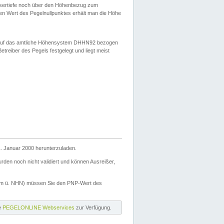
ssertiefe noch über den Höhenbezug zum
en Wert des Pegelnullpunktes erhält man die Höhe
d auf das amtliche Höhensystem DHHN92 bezogen
reiber des Pegels festgelegt und liegt meist
. Januar 2000 herunterzuladen.
den noch nicht validiert und können Ausreißer,
(m ü. NHN) müssen Sie den PNP-Wert des
ie
PEGELONLINE Webservices
zur Verfügung.