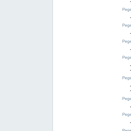
Pege
Pege
Peg
Pege
Pege
Pege
Pege
Peg