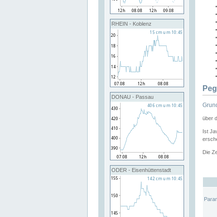
RHEIN - Koblenz
Peg
DONAU - Passau
Grund
über 
Ist Ja
ersche
Die Ze
ODER - Eisenhüttenstadt
Para