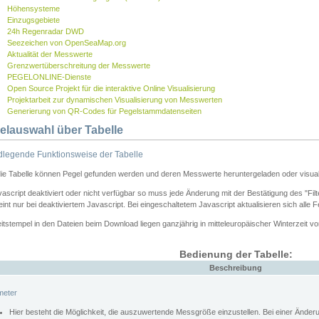
Höhensysteme
Einzugsgebiete
24h Regenradar DWD
Seezeichen von OpenSeaMap.org
Aktualität der Messwerte
Grenzwertüberschreitung der Messwerte
PEGELONLINE-Dienste
Open Source Projekt für die interaktive Online Visualisierung
Projektarbeit zur dynamischen Visualisierung von Messwerten
Generierung von QR-Codes für Pegelstammdatenseiten
elauswahl über Tabelle
legende Funktionsweise der Tabelle
die Tabelle können Pegel gefunden werden und deren Messwerte heruntergeladen oder visuali
vascript deaktiviert oder nicht verfügbar so muss jede Änderung mit der Bestätigung des "Filt
int nur bei deaktiviertem Javascript. Bei eingeschaltetem Javascript aktualisieren sich alle 
itstempel in den Dateien beim Download liegen ganzjährig in mitteleuropäischer Winterzeit vo
Bedienung der Tabelle:
Beschreibung
meter
Hier besteht die Möglichkeit, die auszuwertende Messgröße einzustellen. Bei einer Ände