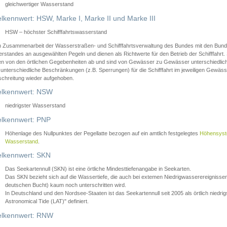
gleichwertiger Wasserstand
lkennwert: HSW, Marke I, Marke II und Marke III
HSW – höchster Schifffahrtswasserstand
in Zusammenarbeit der Wasserstraßen- und Schifffahrtsverwaltung des Bundes mit den Bund
standes an ausgewählten Pegeln und dienen als Richtwerte für den Betrieb der Schifffahrt. 
n von den örtlichen Gegebenheiten ab und sind von Gewässer zu Gewässer unterschiedlich
 unterschiedliche Beschränkungen (z.B. Sperrungen) für die Schifffahrt im jeweiligen Gewäss
schreitung wieder aufgehoben.
lkennwert: NSW
niedrigster Wasserstand
lkennwert: PNP
Höhenlage des Nullpunktes der Pegellatte bezogen auf ein amtlich festgelegtes
Höhensys
Wasserstand
.
lkennwert: SKN
Das Seekartennull (SKN) ist eine örtliche Mindesttiefenangabe in Seekarten.
Das SKN bezieht sich auf die Wassertiefe, die auch bei extemen Niedrigwasserereignissen
deutschen Bucht) kaum noch unterschritten wird.
In Deutschland und den Nordsee-Staaten ist das Seekartennull seit 2005 als örtlich nie
Astronomical Tide (LAT)" definiert.
lkennwert: RNW