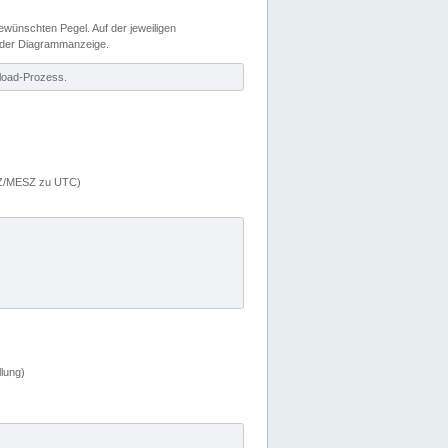
wünschten Pegel. Auf der jeweiligen
 der Diagrammanzeige.
load-Prozess.
MEZ/MESZ zu UTC)
lung)