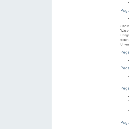
Pege
Sind 
Wasser
Hänge
treten
Unter
Pege
Pege
Pege
Pege