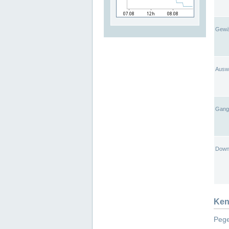
Gewä
Ausw
Gangl
Down
Ken
Pege