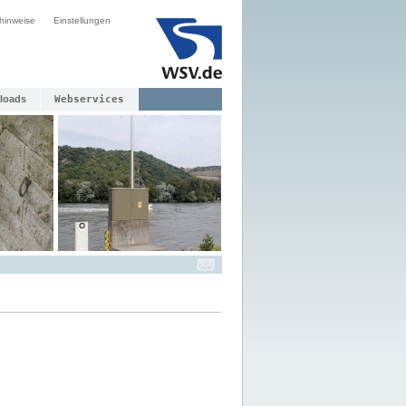
hinweise
Einstellungen
loads
Webservices