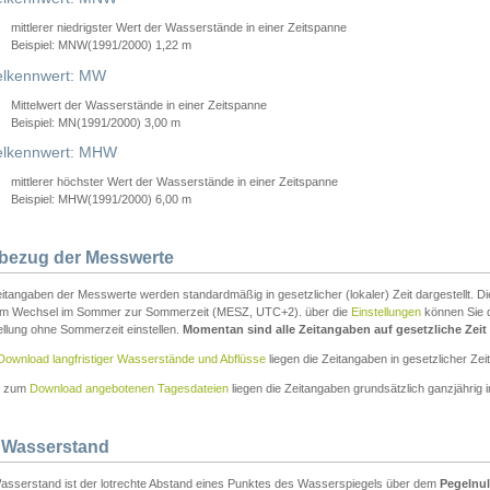
mittlerer niedrigster Wert der Wasserstände in einer Zeitspanne
Beispiel: MNW(1991/2000) 1,22 m
lkennwert: MW
Mittelwert der Wasserstände in einer Zeitspanne
Beispiel: MN(1991/2000) 3,00 m
elkennwert: MHW
mittlerer höchster Wert der Wasserstände in einer Zeitspanne
Beispiel: MHW(1991/2000) 6,00 m
tbezug der Messwerte
itangaben der Messwerte werden standardmäßig in gesetzlicher (lokaler) Zeit dargestellt. D
em Wechsel im Sommer zur Sommerzeit (MESZ, UTC+2). über die
Einstellungen
können Sie d
ellung ohne Sommerzeit einstellen.
Momentan sind alle Zeitangaben auf gesetzliche Zeit e
Download langfristiger Wasserstände und Abflüsse
liegen die Zeitangaben in gesetzlicher Zeit
n zum
Download angebotenen Tagesdateien
liegen die Zeitangaben grundsätzlich ganzjährig in
 Wasserstand
asserstand ist der lotrechte Abstand eines Punktes des Wasserspiegels über dem
Pegelnul