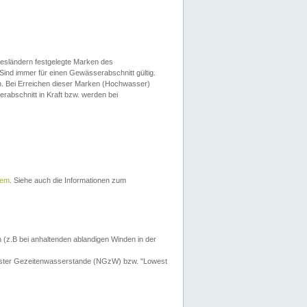
esländern festgelegte Marken des
Sind immer für einen Gewässerabschnitt gültig.
. Bei Erreichen dieser Marken (Hochwasser)
erabschnitt in Kraft bzw. werden bei
tem
. Siehe auch die Informationen zum
 (z.B bei anhaltenden ablandigen Winden in der
drigster Gezeitenwasserstande (NGzW) bzw. "Lowest