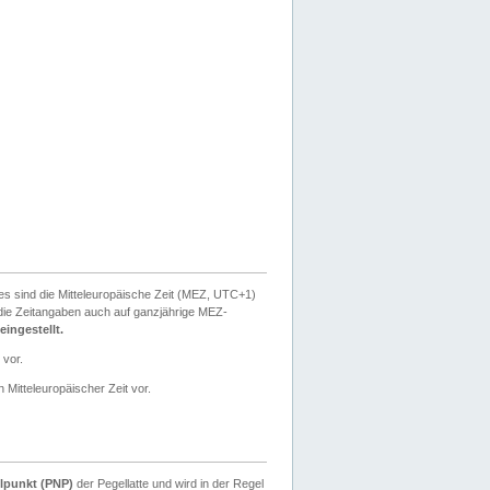
ies sind die Mitteleuropäische Zeit (MEZ, UTC+1)
ie Zeitangaben auch auf ganzjährige MEZ-
ingestellt.
 vor.
 Mitteleuropäischer Zeit vor.
lpunkt (PNP)
der Pegellatte und wird in der Regel