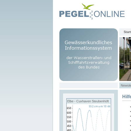
Start
Newsle
Hilf
Elbe - Cuxhaven Steubenhöft