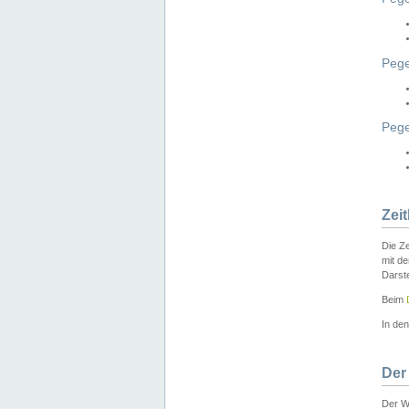
Pege
Peg
Zei
Die Ze
mit d
Darst
Beim
In de
Der
Der W