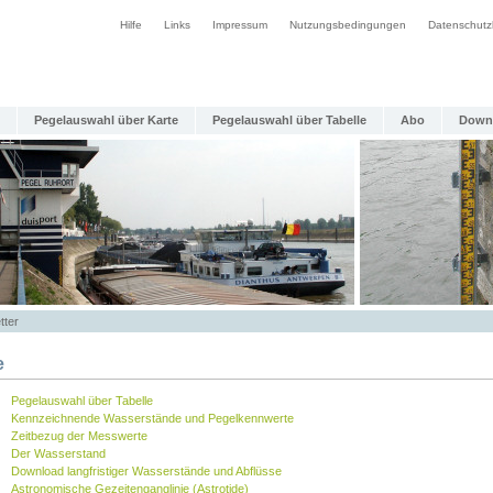
Hilfe
Links
Impressum
Nutzungsbedingungen
Datenschutz
Pegelauswahl über Karte
Pegelauswahl über Tabelle
Abo
Down
tter
e
Pegelauswahl über Tabelle
Kennzeichnende Wasserstände und Pegelkennwerte
Zeitbezug der Messwerte
Der Wasserstand
Download langfristiger Wasserstände und Abflüsse
Astronomische Gezeitenganglinie (Astrotide)