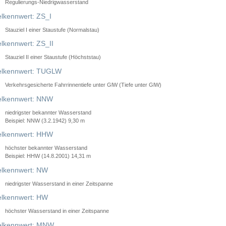
Regulierungs-Niedrigwasserstand
lkennwert: ZS_I
Stauziel I einer Staustufe (Normalstau)
lkennwert: ZS_II
Stauziel II einer Staustufe (Höchststau)
elkennwert: TUGLW
Verkehrsgesicherte Fahrrinnentiefe unter GlW (Tiefe unter GlW)
lkennwert: NNW
niedrigster bekannter Wasserstand
Beispiel: NNW (3.2.1942) 9,30 m
lkennwert: HHW
höchster bekannter Wasserstand
Beispiel: HHW (14.8.2001) 14,31 m
lkennwert: NW
niedrigster Wasserstand in einer Zeitspanne
lkennwert: HW
höchster Wasserstand in einer Zeitspanne
elkennwert: MNW