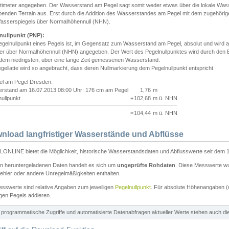
ntimeter angegeben. Der Wasserstand am Pegel sagt somit weder etwas über die lokale Wa
enden Terrain aus. Erst durch die Addition des Wasserstandes am Pegel mit dem zugehörig
asserspiegels über Normalhöhennull (NHN).
nullpunkt (PNP):
egelnullpunkt eines Pegels ist, im Gegensatz zum Wasserstand am Pegel, absolut und wir
ter über Normalhöhennull (NHN) angegeben. Der Wert des Pegelnullpunktes wird durch den Bet
 dem niedrigsten, über eine lange Zeit gemessenen Wasserstand.
gellatte wird so angebracht, dass deren Nullmarkierung dem Pegelnullpunkt entspricht.
iel am Pegel Dresden:
rstand am 16.07.2013 08:00 Uhr: 176 cm am Pegel
1,76
m
ullpunkt
+
102,68
m ü. NHN
=
104,44
m ü. NHN
nload langfristiger Wasserstände und Abflüsse
ONLINE bietet die Möglichkeit, historische Wasserstandsdaten und Abflusswerte seit dem 1
en heruntergeladenen Daten handelt es sich um
ungeprüfte Rohdaten
. Diese Messwerte wur
ehler oder andere Unregelmäßigkeiten enthalten.
esswerte sind relative Angaben zum jeweiligen
Pegelnullpunkt
. Für absolute Höhenangaben 
igen Pegels addieren.
ür programmatische Zugriffe und automatisierte Datenabfragen aktueller Werte stehen auch d