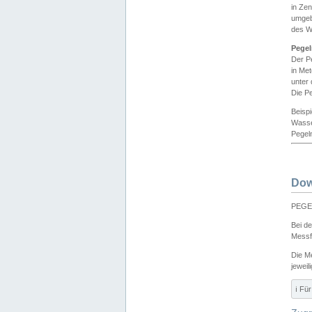
in Ze
umgeb
des W
Pegel
Der P
in Me
unter
Die Pe
Beisp
Wasse
Pegeln
Dow
PEGEL
Bei d
Messf
Die M
jeweil
ℹ️ F