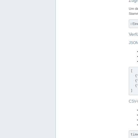
Zugr
Um di
Stamm
ℹ️ Ei
Verf
JSON
[

  {
  {
  {
]
CSV-
tim