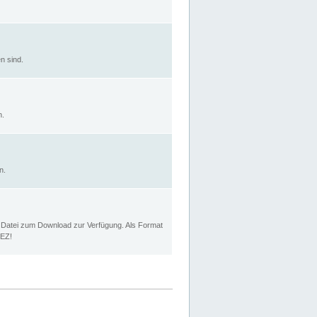
n sind.
n.
n.
p Datei zum Download zur Verfügung. Als Format
MEZ!