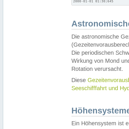
2000-01-01 01:30;645
Astronomische
Die astronomische Gez
(Gezeitenvorausberec
Die periodischen Schw
Wirkung von Mond und
Rotation verursacht.
Diese
Gezeitenvorau
Seeschifffahrt und Hy
Höhensystem
Ein Höhensystem ist e