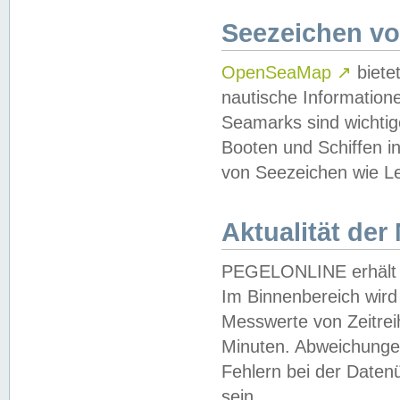
Seezeichen v
OpenSeaMap
↗
biete
nautische Information
Seamarks sind wichtig
Booten und Schiffen i
von Seezeichen wie Le
Aktualität der
PEGELONLINE erhält u
Im Binnenbereich wird 
Messwerte von Zeitreih
Minuten. Abweichungen
Fehlern bei der Daten
sein.