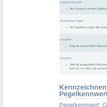
Gewässerauswahl
Alle Gewässer werden aufgelist
Auswahl des Pegels
Die Pegellisten zeigen alle ver
Ganglinien
Zeigt die ausgewählten Messwer
Download
Stellt die ausgewählten Messwer
kann txt, csv oder zrxp verwen
Kennzeichnen
Pegelkennwer
Pegelkennwert: 