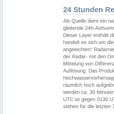
24 Stunden R
Als Quelle dient ein n
gleitende 24h-Aufsum
Dieser Layer enthält
handelt es sich um di
angeeichten“ Radarnie
der Radar- mit den O
Mittelung von Differe
Auflösung. Das Produk
Hochwasservorhersagez
räumlich hoch aufgelö
werden ca. 30 Minuten
UTC ist gegen 0130 UTC
stehen für die letzten