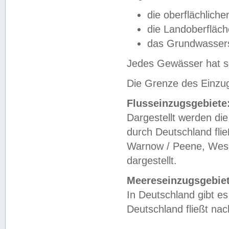
die oberflächlich
die Landoberfläc
das Grundwasser
Jedes Gewässer hat se
Die Grenze des Einzug
Flusseinzugsgebiete
Dargestellt werden die
durch Deutschland fli
Warnow / Peene, Weser
dargestellt.
Meereseinzugsgebiet
In Deutschland gibt 
Deutschland fließt n