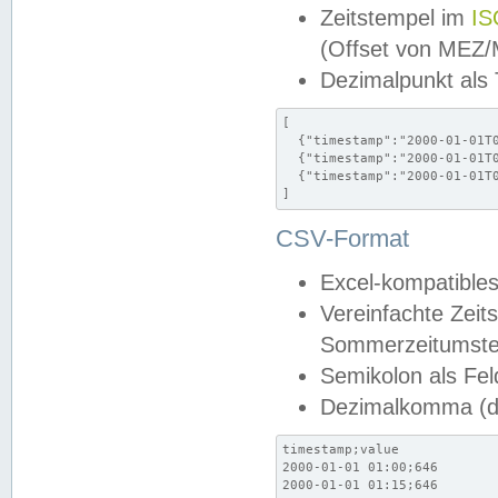
Zeitstempel im
IS
(Offset von MEZ
Dezimalpunkt als
[

  {"timestamp":"2000-01-01T0
  {"timestamp":"2000-01-01T0
  {"timestamp":"2000-01-01T0
]
CSV-Format
Excel-kompatibles
Vereinfachte Zeit
Sommerzeitumstel
Semikolon als Fel
Dezimalkomma (de
timestamp;value

2000-01-01 01:00;646

2000-01-01 01:15;646
