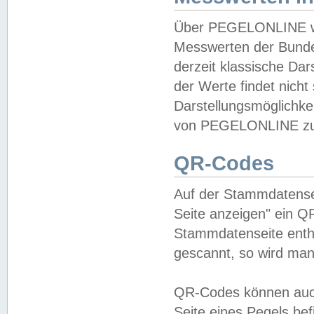
Über PEGELONLINE wer
Messwerten der Bundes
derzeit klassische Da
der Werte findet nicht 
Darstellungsmöglichkei
von PEGELONLINE zu 
QR-Codes
Auf der Stammdatensei
Seite anzeigen" ein Q
Stammdatenseite enthä
gescannt, so wird man
QR-Codes können auc
Seite eines Pegels be