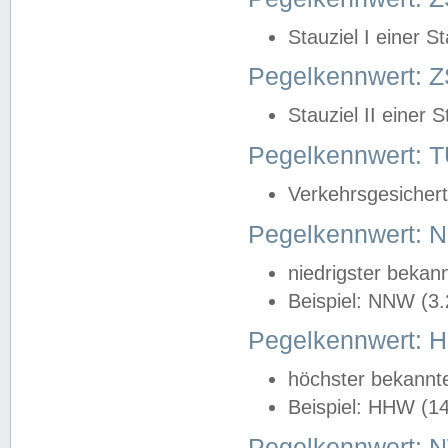
Stauziel I einer S
Pegelkennwert: Z
Stauziel II einer 
Pegelkennwert:
Verkehrsgesichert
Pegelkennwert:
niedrigster bekan
Beispiel: NNW (3
Pegelkennwert:
höchster bekannt
Beispiel: HHW (1
Pegelkennwert: 