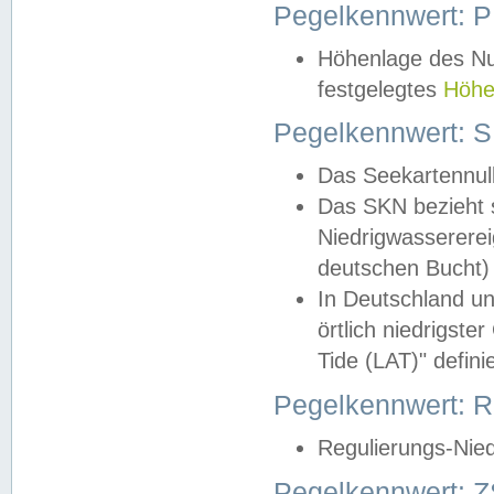
Pegelkennwert: 
Höhenlage des Nul
festgelegtes
Höhe
Pegelkennwert: 
Das Seekartennull
Das SKN bezieht s
Niedrigwassererei
deutschen Bucht) 
In Deutschland un
örtlich niedrigst
Tide (LAT)" definie
Pegelkennwert:
Regulierungs-Nie
Pegelkennwert: Z