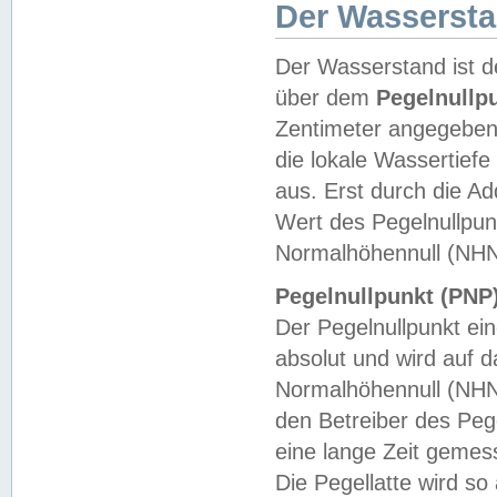
Der Wasserst
Der Wasserstand ist d
über dem
Pegelnullp
Zentimeter angegeben
die lokale Wassertie
aus. Erst durch die A
Wert des Pegelnullpun
Normalhöhennull (NHN
Pegelnullpunkt (PNP)
Der Pegelnullpunkt ei
absolut und wird auf
Normalhöhennull (NHN
den Betreiber des Pege
eine lange Zeit geme
Die Pegellatte wird s