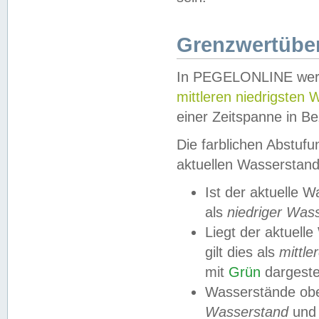
Grenzwertüber
In PEGELONLINE werde
mittleren niedrigsten
einer Zeitspanne in Be
Die farblichen Abstuf
aktuellen Wasserstand
Ist der aktuelle 
als
niedriger Was
Liegt der aktue
gilt dies als
mittle
mit
Grün
dargestel
Wasserstände obe
Wasserstand
und