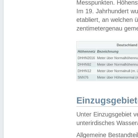
Messpunkten. Höhensy
Im 19. Jahrhundert wu
etabliert, an welchen 
zentimetergenau gem
Deutschland
Höhennetz
Bezeichnung
DHHN2016
Meter über Normalhöhennul
DHHN92
Meter über Normalhöhennul
DHHN12
Meter über Normalnull (m. 
SNN76
Meter über Höhennormal (m
Einzugsgebiet
Unter Einzugsgebiet v
unterirdisches Wasser
Allgemeine Bestandtei