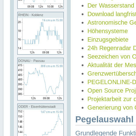
Der Wasserstand
Download langfris
RHEIN - Koblenz
Astronomische Gez
Höhensysteme
Einzugsgebiete
24h Regenradar
Seezeichen von 
DONAU - Passau
Aktualität der Me
Grenzwertübersch
PEGELONLINE-Di
Open Source Projek
Projektarbeit zur
Generierung von 
ODER - Eisenhüttenstadt
Pegelauswahl 
Grundlegende Funkti