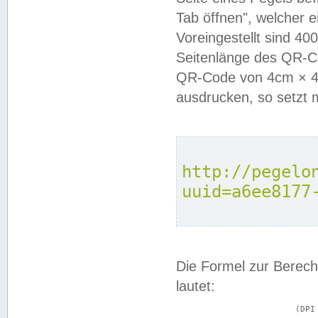
Tab öffnen", welcher 
Voreingestellt sind 4
Seitenlänge des QR-C
QR-Code von 4cm × 4c
ausdrucken, so setzt 
http://pegelo
uuid=a6ee8177
Die Formel zur Berech
lautet:
			(DPI × Druckkantenlänge in cm) ÷ 2,54 = Kantenlänge in Pixel
