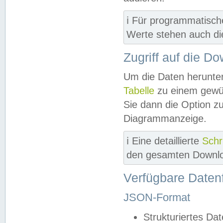
ℹ️ Für programmatisch
Werte stehen auch d
Zugriff auf die D
Um die Daten herunter
Tabelle
zu einem gewün
Sie dann die Option z
Diagrammanzeige.
ℹ️ Eine detaillierte
Schr
den gesamten Downlo
Verfügbare Daten
JSON-Format
Strukturiertes Da