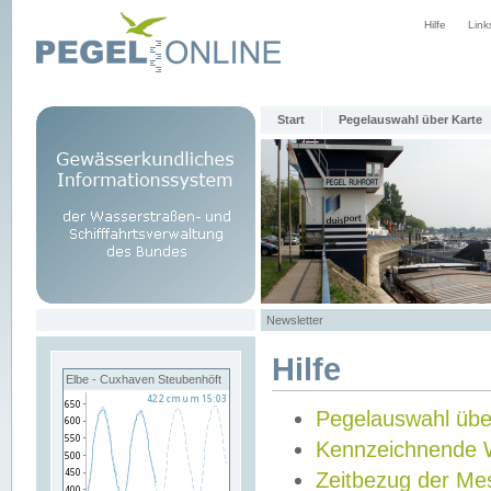
Hilfe
Link
Start
Pegelauswahl über Karte
Newsletter
Hilfe
Elbe - Cuxhaven Steubenhöft
Pegelauswahl übe
Kennzeichnende 
Zeitbezug der Me