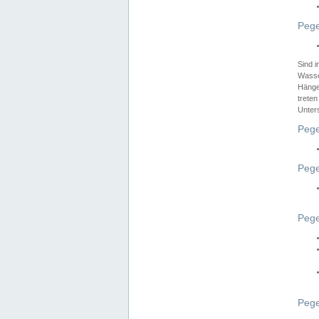
Pege
Sind 
Wasser
Hänge
treten
Unter
Pege
Pege
Pege
Pege