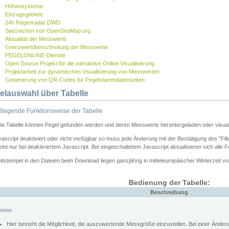
Höhensysteme
Einzugsgebiete
24h Regenradar DWD
Seezeichen von OpenSeaMap.org
Aktualität der Messwerte
Grenzwertüberschreitung der Messwerte
PEGELONLINE-Dienste
Open Source Projekt für die interaktive Online Visualisierung
Projektarbeit zur dynamischen Visualisierung von Messwerten
Generierung von QR-Codes für Pegelstammdatenseiten
elauswahl über Tabelle
legende Funktionsweise der Tabelle
die Tabelle können Pegel gefunden werden und deren Messwerte heruntergeladen oder visuali
vascript deaktiviert oder nicht verfügbar so muss jede Änderung mit der Bestätigung des "Filt
int nur bei deaktiviertem Javascript. Bei eingeschaltetem Javascript aktualisieren sich alle 
itstempel in den Dateien beim Download liegen ganzjährig in mitteleuropäischer Winterzeit vo
Bedienung der Tabelle:
Beschreibung
meter
Hier besteht die Möglichkeit, die auszuwertende Messgröße einzustellen. Bei einer Ände