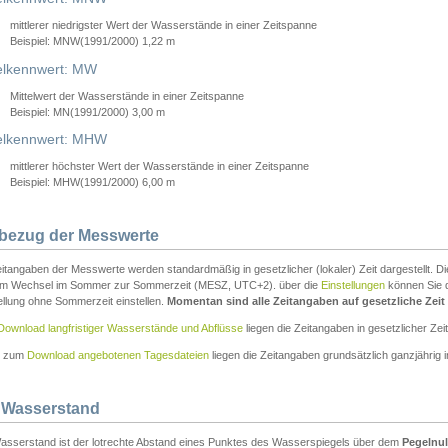
mittlerer niedrigster Wert der Wasserstände in einer Zeitspanne
Beispiel: MNW(1991/2000) 1,22 m
lkennwert: MW
Mittelwert der Wasserstände in einer Zeitspanne
Beispiel: MN(1991/2000) 3,00 m
elkennwert: MHW
mittlerer höchster Wert der Wasserstände in einer Zeitspanne
Beispiel: MHW(1991/2000) 6,00 m
tbezug der Messwerte
itangaben der Messwerte werden standardmäßig in gesetzlicher (lokaler) Zeit dargestellt. D
em Wechsel im Sommer zur Sommerzeit (MESZ, UTC+2). über die
Einstellungen
können Sie d
ellung ohne Sommerzeit einstellen.
Momentan sind alle Zeitangaben auf gesetzliche Zeit e
Download langfristiger Wasserstände und Abflüsse
liegen die Zeitangaben in gesetzlicher Zeit
n zum
Download angebotenen Tagesdateien
liegen die Zeitangaben grundsätzlich ganzjährig in
 Wasserstand
asserstand ist der lotrechte Abstand eines Punktes des Wasserspiegels über dem
Pegelnul