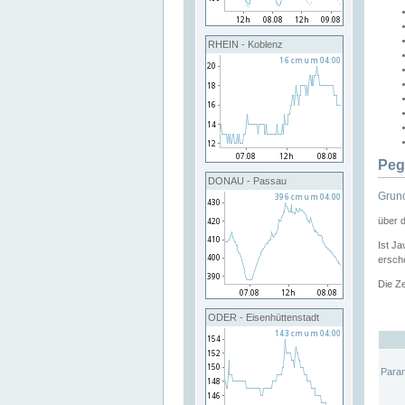
RHEIN - Koblenz
Peg
DONAU - Passau
Grund
über 
Ist Ja
ersche
Die Ze
ODER - Eisenhüttenstadt
Para