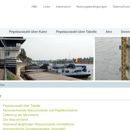
Hilfe
Links
Impressum
Nutzungsbedingungen
Datenschutz
Pegelauswahl über Karte
Pegelauswahl über Tabelle
Abo
Down
tter
e
Pegelauswahl über Tabelle
Kennzeichnende Wasserstände und Pegelkennwerte
Zeitbezug der Messwerte
Der Wasserstand
Download langfristiger Wasserstände und Abflüsse
Astronomische Gezeitenganglinie (Astrotide)