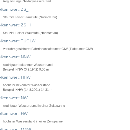
Regulierungs-Niedrigwasserstand
lkennwert: ZS_I
Stauziel I einer Staustufe (Normalstau)
lkennwert: ZS_II
Stauziel II einer Staustufe (Höchststau)
elkennwert: TUGLW
Verkehrsgesicherte Fahrrinnentiefe unter GlW (Tiefe unter GlW)
lkennwert: NNW
niedrigster bekannter Wasserstand
Beispiel: NNW (3.2.1942) 9,30 m
lkennwert: HHW
höchster bekannter Wasserstand
Beispiel: HHW (14.8.2001) 14,31 m
lkennwert: NW
niedrigster Wasserstand in einer Zeitspanne
lkennwert: HW
höchster Wasserstand in einer Zeitspanne
elkennwert: MNW