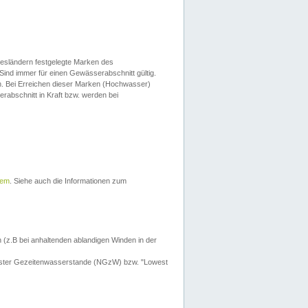
esländern festgelegte Marken des
Sind immer für einen Gewässerabschnitt gültig.
. Bei Erreichen dieser Marken (Hochwasser)
erabschnitt in Kraft bzw. werden bei
tem
. Siehe auch die Informationen zum
 (z.B bei anhaltenden ablandigen Winden in der
drigster Gezeitenwasserstande (NGzW) bzw. "Lowest