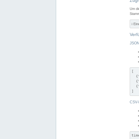
Zugr
Um di
Stamm
ℹ️ Ei
Verf
JSON
[

  {
  {
  {
]
CSV-
tim