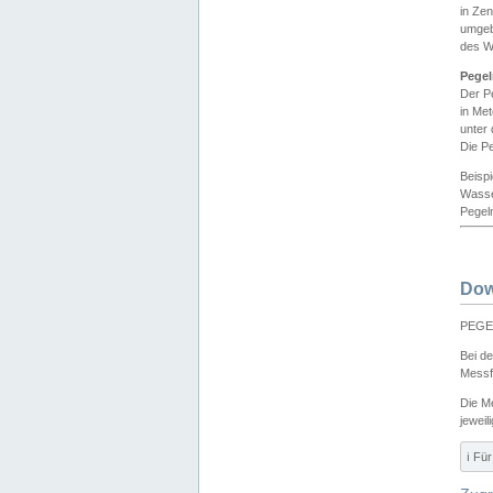
in Ze
umgeb
des W
Pegel
Der P
in Me
unter
Die Pe
Beisp
Wasse
Pegeln
Dow
PEGEL
Bei d
Messf
Die M
jeweil
ℹ️ F