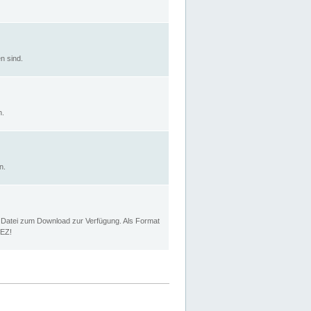
n sind.
n.
n.
p Datei zum Download zur Verfügung. Als Format
MEZ!