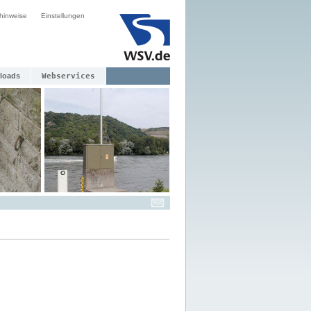
hinweise
Einstellungen
loads
Webservices