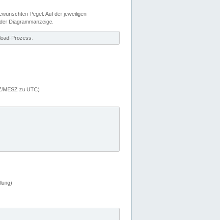
wünschten Pegel. Auf der jeweiligen
 der Diagrammanzeige.
load-Prozess.
MEZ/MESZ zu UTC)
lung)