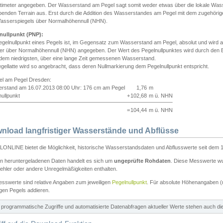
ntimeter angegeben. Der Wasserstand am Pegel sagt somit weder etwas über die lokale Wa
enden Terrain aus. Erst durch die Addition des Wasserstandes am Pegel mit dem zugehörig
asserspiegels über Normalhöhennull (NHN).
nullpunkt (PNP):
egelnullpunkt eines Pegels ist, im Gegensatz zum Wasserstand am Pegel, absolut und wir
ter über Normalhöhennull (NHN) angegeben. Der Wert des Pegelnullpunktes wird durch den Bet
 dem niedrigsten, über eine lange Zeit gemessenen Wasserstand.
gellatte wird so angebracht, dass deren Nullmarkierung dem Pegelnullpunkt entspricht.
iel am Pegel Dresden:
rstand am 16.07.2013 08:00 Uhr: 176 cm am Pegel
1,76
m
ullpunkt
+
102,68
m ü. NHN
=
104,44
m ü. NHN
nload langfristiger Wasserstände und Abflüsse
ONLINE bietet die Möglichkeit, historische Wasserstandsdaten und Abflusswerte seit dem 1
en heruntergeladenen Daten handelt es sich um
ungeprüfte Rohdaten
. Diese Messwerte wur
ehler oder andere Unregelmäßigkeiten enthalten.
esswerte sind relative Angaben zum jeweiligen
Pegelnullpunkt
. Für absolute Höhenangaben 
igen Pegels addieren.
ür programmatische Zugriffe und automatisierte Datenabfragen aktueller Werte stehen auch d