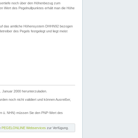
ssertiefe noch über den Höhenbezug zum
en Wert des Pegelnullpunktes erhält man die Höhe
d auf das amtliche Höhensystem DHHN92 bezogen
reiber des Pegels festgelegt und liegt meist
. Januar 2000 herunterzuladen.
den noch nicht validiert und können Ausreißer,
(m ü. NHN) müssen Sie den PNP-Wert des
ie
PEGELONLINE Webservices
zur Verfügung.