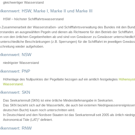
gleichwertiger Wasserstand
lkennwert: HSW, Marke I, Marke II und Marke III
HSW – höchster Schifffahrtswasserstand
in Zusammenarbeit der Wasserstraßen- und Schifffahrtsverwaltung des Bundes mit den Bund
standes an ausgewählten Pegeln und dienen als Richtwerte für den Betrieb der Schifffahrt. 
n von den örtlichen Gegebenheiten ab und sind von Gewässer zu Gewässer unterschiedlich
 unterschiedliche Beschränkungen (z.B. Sperrungen) für die Schifffahrt im jeweiligen Gewäss
schreitung wieder aufgehoben.
lkennwert: NSW
niedrigster Wasserstand
lkennwert: PNP
Höhenlage des Nullpunktes der Pegellatte bezogen auf ein amtlich festgelegtes
Höhensys
Wasserstand
.
lkennwert: SKN
Das Seekartennull (SKN) ist eine örtliche Mindesttiefenangabe in Seekarten.
Das SKN bezieht sich auf die Wassertiefe, die auch bei extemen Niedrigwasserereignissen
deutschen Bucht) kaum noch unterschritten wird.
In Deutschland und den Nordsee-Staaten ist das Seekartennull seit 2005 als örtlich nie
Astronomical Tide (LAT)" definiert.
lkennwert: RNW