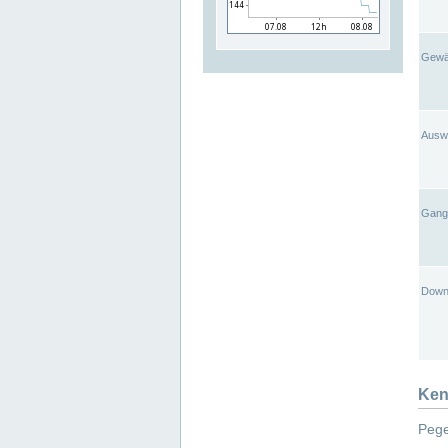
Gewä
Ausw
Gangl
Down
Ken
Pege