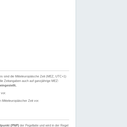
ies sind die Mitteleuropäische Zeit (MEZ, UTC+1)
ie Zeitangaben auch auf ganzjährige MEZ-
ingestellt.
 vor.
 Mitteleuropäischer Zeit vor.
lpunkt (PNP)
der Pegellatte und wird in der Regel