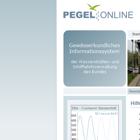
Start
Newsle
Hilf
Elbe - Cuxhaven Steubenhöft