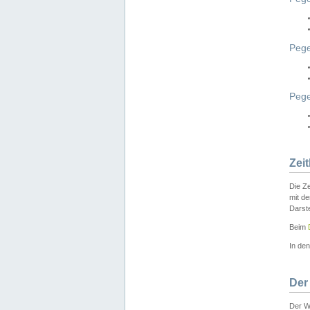
Pege
Peg
Zei
Die Ze
mit d
Darst
Beim
In de
Der
Der W