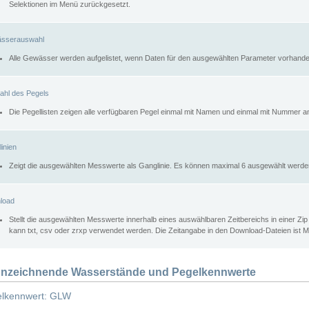
Selektionen im Menü zurückgesetzt.
sserauswahl
Alle Gewässer werden aufgelistet, wenn Daten für den ausgewählten Parameter vorhande
ahl des Pegels
Die Pegellisten zeigen alle verfügbaren Pegel einmal mit Namen und einmal mit Nummer a
inien
Zeigt die ausgewählten Messwerte als Ganglinie. Es können maximal 6 ausgewählt werde
load
Stellt die ausgewählten Messwerte innerhalb eines auswählbaren Zeitbereichs in einer Zi
kann txt, csv oder zrxp verwendet werden. Die Zeitangabe in den Download-Dateien ist 
nzeichnende Wasserstände und Pegelkennwerte
lkennwert: GLW