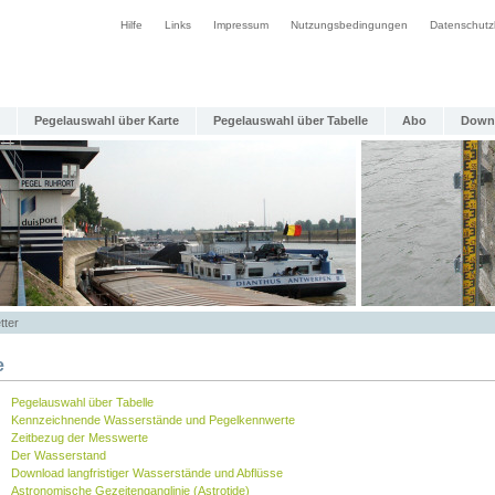
Hilfe
Links
Impressum
Nutzungsbedingungen
Datenschutz
Pegelauswahl über Karte
Pegelauswahl über Tabelle
Abo
Down
tter
e
Pegelauswahl über Tabelle
Kennzeichnende Wasserstände und Pegelkennwerte
Zeitbezug der Messwerte
Der Wasserstand
Download langfristiger Wasserstände und Abflüsse
Astronomische Gezeitenganglinie (Astrotide)