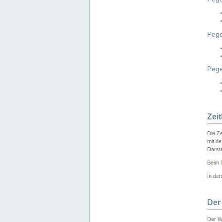
Pege
Peg
Zei
Die Ze
mit d
Darst
Beim
In de
Der
Der W