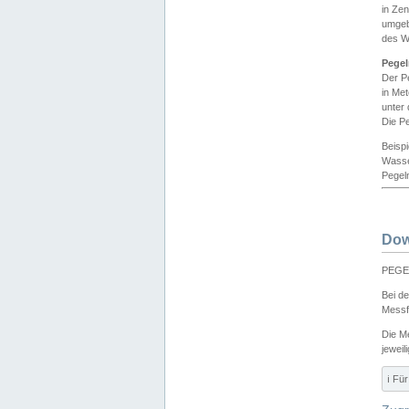
in Ze
umgeb
des W
Pegel
Der P
in Me
unter
Die Pe
Beisp
Wasse
Pegeln
Dow
PEGEL
Bei d
Messf
Die M
jeweil
ℹ️ F