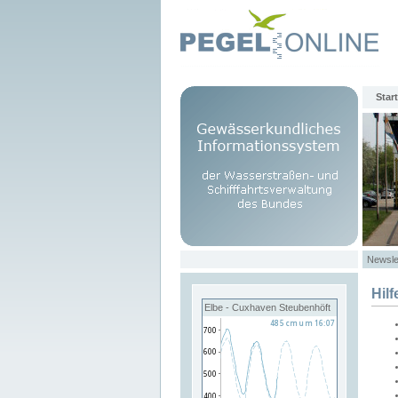
Start
Newsle
Hilf
Elbe - Cuxhaven Steubenhöft