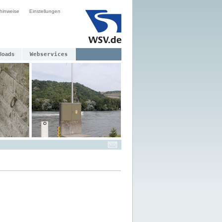
hinweise
Einstellungen
loads
Webservices