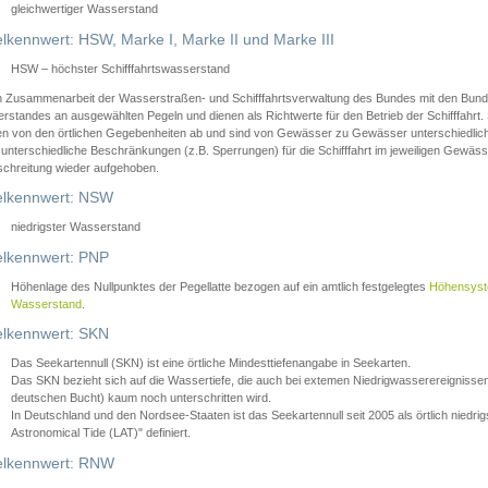
gleichwertiger Wasserstand
lkennwert: HSW, Marke I, Marke II und Marke III
HSW – höchster Schifffahrtswasserstand
in Zusammenarbeit der Wasserstraßen- und Schifffahrtsverwaltung des Bundes mit den Bund
standes an ausgewählten Pegeln und dienen als Richtwerte für den Betrieb der Schifffahrt. 
n von den örtlichen Gegebenheiten ab und sind von Gewässer zu Gewässer unterschiedlich
 unterschiedliche Beschränkungen (z.B. Sperrungen) für die Schifffahrt im jeweiligen Gewäss
schreitung wieder aufgehoben.
lkennwert: NSW
niedrigster Wasserstand
lkennwert: PNP
Höhenlage des Nullpunktes der Pegellatte bezogen auf ein amtlich festgelegtes
Höhensys
Wasserstand
.
lkennwert: SKN
Das Seekartennull (SKN) ist eine örtliche Mindesttiefenangabe in Seekarten.
Das SKN bezieht sich auf die Wassertiefe, die auch bei extemen Niedrigwasserereignissen
deutschen Bucht) kaum noch unterschritten wird.
In Deutschland und den Nordsee-Staaten ist das Seekartennull seit 2005 als örtlich nie
Astronomical Tide (LAT)" definiert.
lkennwert: RNW