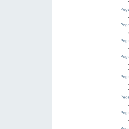
Pege
Pege
Peg
Pege
Pege
Pege
Pege
Peg