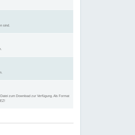
n sind.
n.
n.
p Datei zum Download zur Verfügung. Als Format
MEZ!