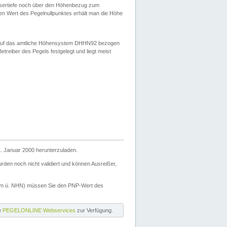
ssertiefe noch über den Höhenbezug zum
en Wert des Pegelnullpunktes erhält man die Höhe
d auf das amtliche Höhensystem DHHN92 bezogen
reiber des Pegels festgelegt und liegt meist
. Januar 2000 herunterzuladen.
den noch nicht validiert und können Ausreißer,
(m ü. NHN) müssen Sie den PNP-Wert des
ie
PEGELONLINE Webservices
zur Verfügung.