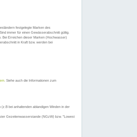
esländern festgelegte Marken des
Sind immer für einen Gewässerabschnitt gültig.
. Bei Erreichen dieser Marken (Hochwasser)
erabschnitt in Kraft bzw. werden bei
tem
. Siehe auch die Informationen zum
 (z.B bei anhaltenden ablandigen Winden in der
drigster Gezeitenwasserstande (NGzW) bzw. "Lowest