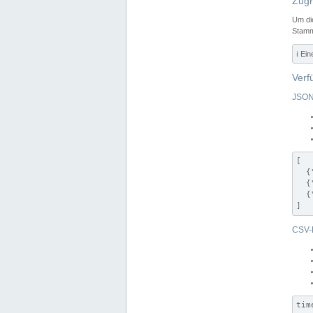
Zugr
Um di
Stamm
ℹ️ Ei
Verf
JSON
[

  {
  {
  {
]
CSV-
tim