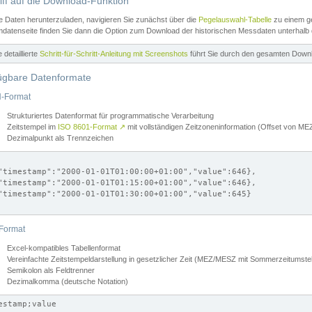
iff auf die Download-Funktion
e Daten herunterzuladen, navigieren Sie zunächst über die
Pegelauswahl-Tabelle
zu einem ge
datenseite finden Sie dann die Option zum Download der historischen Messdaten unterhalb
ne detaillierte
Schritt-für-Schritt-Anleitung mit Screenshots
führt Sie durch den gesamten Down
ügbare Datenformate
-Format
Strukturiertes Datenformat für programmatische Verarbeitung
Zeitstempel im
ISO 8601-Format
↗
mit vollständigen Zeitzoneninformation (Offset von 
Dezimalpunkt als Trennzeichen
"timestamp":"2000-01-01T01:00:00+01:00","value":646},

"timestamp":"2000-01-01T01:15:00+01:00","value":646},

"timestamp":"2000-01-01T01:30:00+01:00","value":645}

Format
Excel-kompatibles Tabellenformat
Vereinfachte Zeitstempeldarstellung in gesetzlicher Zeit (MEZ/MESZ mit Sommerzeitumstel
Semikolon als Feldtrenner
Dezimalkomma (deutsche Notation)
estamp;value
