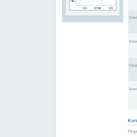
Gewä
Ausw
Gangl
Down
Ken
Pege