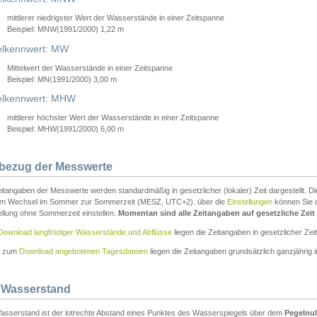
mittlerer niedrigster Wert der Wasserstände in einer Zeitspanne
Beispiel: MNW(1991/2000) 1,22 m
lkennwert: MW
Mittelwert der Wasserstände in einer Zeitspanne
Beispiel: MN(1991/2000) 3,00 m
elkennwert: MHW
mittlerer höchster Wert der Wasserstände in einer Zeitspanne
Beispiel: MHW(1991/2000) 6,00 m
tbezug der Messwerte
itangaben der Messwerte werden standardmäßig in gesetzlicher (lokaler) Zeit dargestellt. D
em Wechsel im Sommer zur Sommerzeit (MESZ, UTC+2). über die
Einstellungen
können Sie d
ellung ohne Sommerzeit einstellen.
Momentan sind alle Zeitangaben auf gesetzliche Zeit e
Download langfristiger Wasserstände und Abflüsse
liegen die Zeitangaben in gesetzlicher Zeit
n zum
Download angebotenen Tagesdateien
liegen die Zeitangaben grundsätzlich ganzjährig in
 Wasserstand
asserstand ist der lotrechte Abstand eines Punktes des Wasserspiegels über dem
Pegelnul