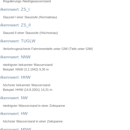
Regulierungs-Niedrigwasserstand
lkennwert: ZS_I
Stauziel I einer Staustufe (Normalstau)
lkennwert: ZS_II
Stauziel II einer Staustufe (Höchststau)
elkennwert: TUGLW
Verkehrsgesicherte Fahrrinnentiefe unter GlW (Tiefe unter GlW)
lkennwert: NNW
niedrigster bekannter Wasserstand
Beispiel: NNW (3.2.1942) 9,30 m
lkennwert: HHW
höchster bekannter Wasserstand
Beispiel: HHW (14.8.2001) 14,31 m
lkennwert: NW
niedrigster Wasserstand in einer Zeitspanne
lkennwert: HW
höchster Wasserstand in einer Zeitspanne
elkennwert: MNW