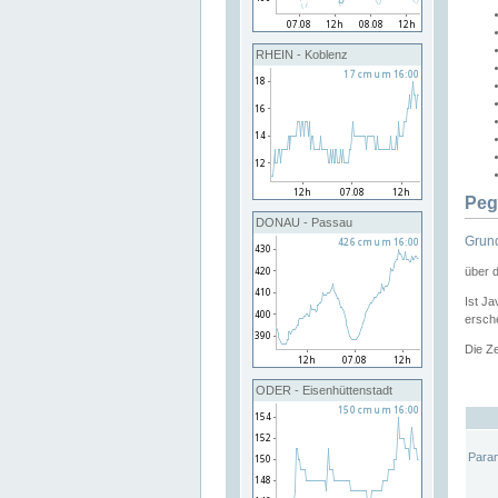
RHEIN - Koblenz
Peg
DONAU - Passau
Grund
über 
Ist Ja
ersche
Die Ze
ODER - Eisenhüttenstadt
Para