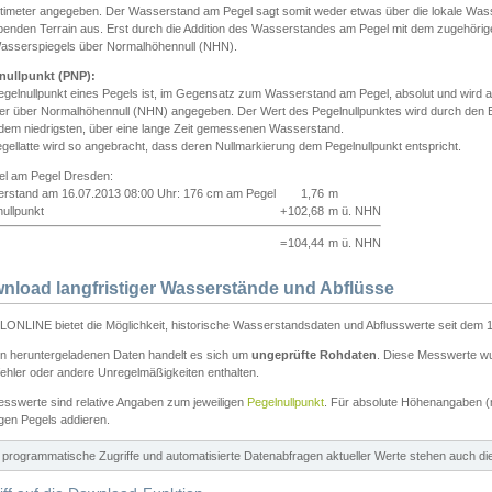
ntimeter angegeben. Der Wasserstand am Pegel sagt somit weder etwas über die lokale Wa
enden Terrain aus. Erst durch die Addition des Wasserstandes am Pegel mit dem zugehörig
asserspiegels über Normalhöhennull (NHN).
nullpunkt (PNP):
egelnullpunkt eines Pegels ist, im Gegensatz zum Wasserstand am Pegel, absolut und wir
ter über Normalhöhennull (NHN) angegeben. Der Wert des Pegelnullpunktes wird durch den Bet
 dem niedrigsten, über eine lange Zeit gemessenen Wasserstand.
gellatte wird so angebracht, dass deren Nullmarkierung dem Pegelnullpunkt entspricht.
iel am Pegel Dresden:
rstand am 16.07.2013 08:00 Uhr: 176 cm am Pegel
1,76
m
ullpunkt
+
102,68
m ü. NHN
=
104,44
m ü. NHN
nload langfristiger Wasserstände und Abflüsse
ONLINE bietet die Möglichkeit, historische Wasserstandsdaten und Abflusswerte seit dem 1
en heruntergeladenen Daten handelt es sich um
ungeprüfte Rohdaten
. Diese Messwerte wur
ehler oder andere Unregelmäßigkeiten enthalten.
esswerte sind relative Angaben zum jeweiligen
Pegelnullpunkt
. Für absolute Höhenangaben 
igen Pegels addieren.
ür programmatische Zugriffe und automatisierte Datenabfragen aktueller Werte stehen auch d