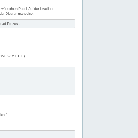
wünschten Pegel. Auf der jeweiligen
 der Diagrammanzeige.
load-Prozess.
MEZ/MESZ zu UTC)
lung)