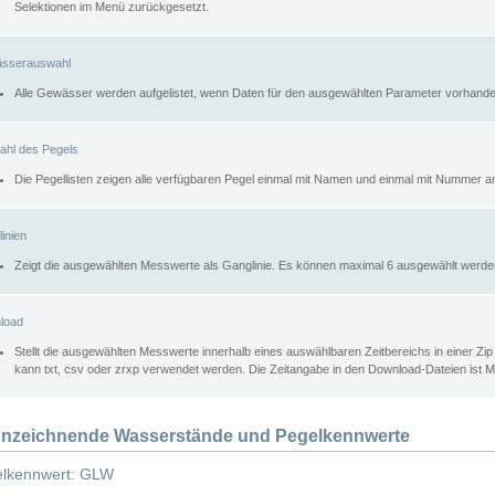
Selektionen im Menü zurückgesetzt.
sserauswahl
Alle Gewässer werden aufgelistet, wenn Daten für den ausgewählten Parameter vorhande
ahl des Pegels
Die Pegellisten zeigen alle verfügbaren Pegel einmal mit Namen und einmal mit Nummer a
inien
Zeigt die ausgewählten Messwerte als Ganglinie. Es können maximal 6 ausgewählt werde
load
Stellt die ausgewählten Messwerte innerhalb eines auswählbaren Zeitbereichs in einer Zi
kann txt, csv oder zrxp verwendet werden. Die Zeitangabe in den Download-Dateien ist 
nzeichnende Wasserstände und Pegelkennwerte
lkennwert: GLW