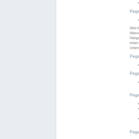
Pege
Sind 
Wasser
Hänge
treten
Unter
Pege
Pege
Pege
Pege