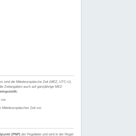
ies sind die Mitteleuropäische Zeit (MEZ, UTC+1)
ie Zeitangaben auch auf ganzjährige MEZ-
ingestellt.
 vor.
 Mitteleuropäischer Zeit vor.
lpunkt (PNP)
der Pegellatte und wird in der Regel