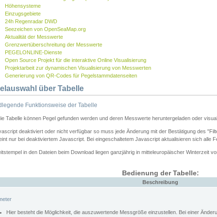
Höhensysteme
Einzugsgebiete
24h Regenradar DWD
Seezeichen von OpenSeaMap.org
Aktualität der Messwerte
Grenzwertüberschreitung der Messwerte
PEGELONLINE-Dienste
Open Source Projekt für die interaktive Online Visualisierung
Projektarbeit zur dynamischen Visualisierung von Messwerten
Generierung von QR-Codes für Pegelstammdatenseiten
elauswahl über Tabelle
legende Funktionsweise der Tabelle
die Tabelle können Pegel gefunden werden und deren Messwerte heruntergeladen oder visuali
vascript deaktiviert oder nicht verfügbar so muss jede Änderung mit der Bestätigung des "Filt
int nur bei deaktiviertem Javascript. Bei eingeschaltetem Javascript aktualisieren sich alle 
itstempel in den Dateien beim Download liegen ganzjährig in mitteleuropäischer Winterzeit vo
Bedienung der Tabelle:
Beschreibung
meter
Hier besteht die Möglichkeit, die auszuwertende Messgröße einzustellen. Bei einer Ände