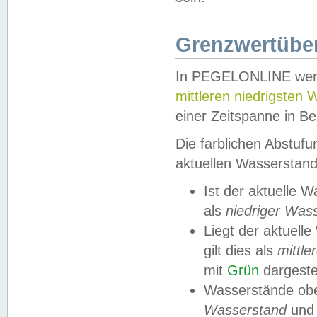
Grenzwertüber
In PEGELONLINE werde
mittleren niedrigsten
einer Zeitspanne in Be
Die farblichen Abstuf
aktuellen Wasserstand
Ist der aktuelle 
als
niedriger Was
Liegt der aktue
gilt dies als
mittle
mit
Grün
dargestel
Wasserstände obe
Wasserstand
und