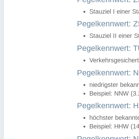
Stauziel I einer S
Pegelkennwert: Z
Stauziel II einer 
Pegelkennwert:
Verkehrsgesichert
Pegelkennwert:
niedrigster bekan
Beispiel: NNW (3
Pegelkennwert:
höchster bekannt
Beispiel: HHW (1
Pegelkennwert: 