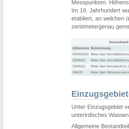
Messpunkten. Höhensy
Im 19. Jahrhundert wu
etabliert, an welchen 
zentimetergenau gem
Deutschland
Höhennetz
Bezeichnung
DHHN2016
Meter über Normalhöhennul
DHHN92
Meter über Normalhöhennul
DHHN12
Meter über Normalnull (m. 
SNN76
Meter über Höhennormal (m
Einzugsgebiet
Unter Einzugsgebiet v
unterirdisches Wasser
Allgemeine Bestandtei