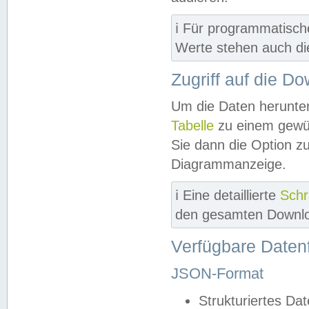
ℹ️ Für programmatisch
Werte stehen auch d
Zugriff auf die D
Um die Daten herunter
Tabelle
zu einem gewün
Sie dann die Option z
Diagrammanzeige.
ℹ️ Eine detaillierte
Schr
den gesamten Downlo
Verfügbare Daten
JSON-Format
Strukturiertes Da