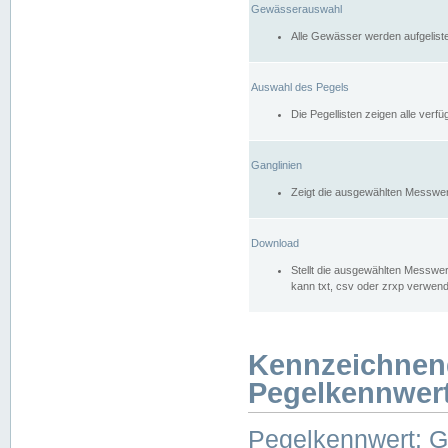
Gewässerauswahl
Alle Gewässer werden aufgelist
Auswahl des Pegels
Die Pegellisten zeigen alle ver
Ganglinien
Zeigt die ausgewählten Messwer
Download
Stellt die ausgewählten Messwer
kann txt, csv oder zrxp verwen
Kennzeichnen
Pegelkennwer
Pegelkennwert: 