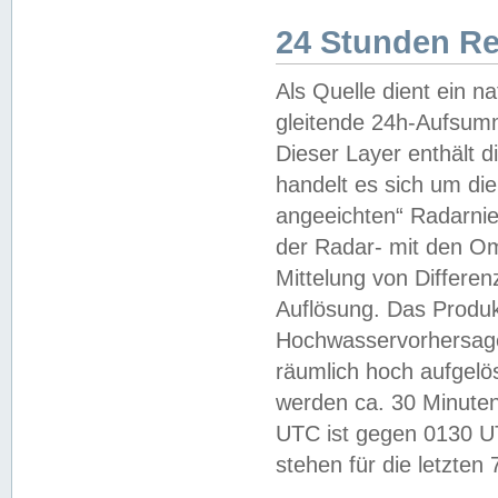
24 Stunden R
Als Quelle dient ein n
gleitende 24h-Aufsum
Dieser Layer enthält
handelt es sich um di
angeeichten“ Radarnie
der Radar- mit den O
Mittelung von Differe
Auflösung. Das Produk
Hochwasservorhersagez
räumlich hoch aufgelö
werden ca. 30 Minuten
UTC ist gegen 0130 UTC
stehen für die letzten