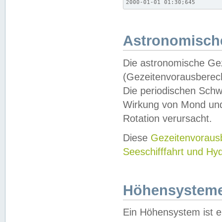
2000-01-01 01:30;645
Astronomische
Die astronomische Gez
(Gezeitenvorausberec
Die periodischen Schw
Wirkung von Mond und
Rotation verursacht.
Diese
Gezeitenvorau
Seeschifffahrt und Hy
Höhensystem
Ein Höhensystem ist e