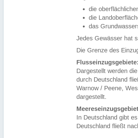
die oberflächlich
die Landoberfläc
das Grundwasser
Jedes Gewässer hat se
Die Grenze des Einzug
Flusseinzugsgebiete
Dargestellt werden die
durch Deutschland fli
Warnow / Peene, Weser
dargestellt.
Meereseinzugsgebiet
In Deutschland gibt 
Deutschland fließt n