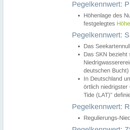
Pegelkennwert: 
Höhenlage des Nul
festgelegtes
Höhe
Pegelkennwert: 
Das Seekartennull
Das SKN bezieht s
Niedrigwassererei
deutschen Bucht) 
In Deutschland un
örtlich niedrigst
Tide (LAT)" definie
Pegelkennwert:
Regulierungs-Nie
Pegelkennwert: Z