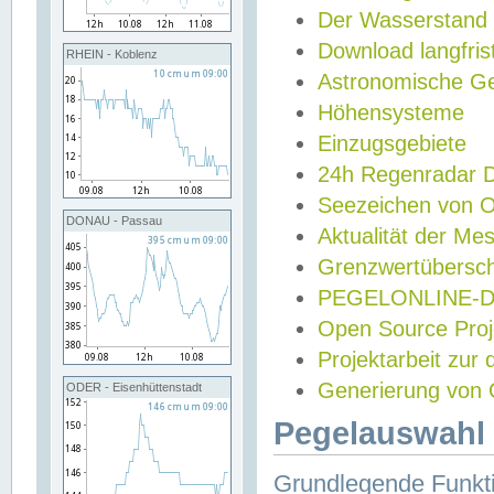
Der Wasserstand
Download langfris
RHEIN - Koblenz
Astronomische Gez
Höhensysteme
Einzugsgebiete
24h Regenradar
Seezeichen von 
DONAU - Passau
Aktualität der Me
Grenzwertübersch
PEGELONLINE-Di
Open Source Projek
Projektarbeit zur
Generierung von 
ODER - Eisenhüttenstadt
Pegelauswahl 
Grundlegende Funkti