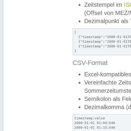
Zeitstempel im
IS
(Offset von MEZ
Dezimalpunkt als
[

  {"timestamp":"2000-01-01T0
  {"timestamp":"2000-01-01T0
  {"timestamp":"2000-01-01T0
]
CSV-Format
Excel-kompatibles
Vereinfachte Zeit
Sommerzeitumstel
Semikolon als Fel
Dezimalkomma (de
timestamp;value

2000-01-01 01:00;646

2000-01-01 01:15;646
