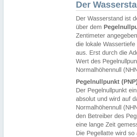
Der Wasserst
Der Wasserstand ist d
über dem
Pegelnullp
Zentimeter angegeben
die lokale Wassertie
aus. Erst durch die A
Wert des Pegelnullpun
Normalhöhennull (NHN
Pegelnullpunkt (PNP)
Der Pegelnullpunkt ei
absolut und wird auf
Normalhöhennull (NHN
den Betreiber des Pege
eine lange Zeit geme
Die Pegellatte wird s