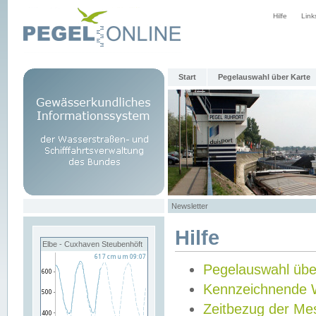
Hilfe
Link
Start
Pegelauswahl über Karte
Newsletter
Hilfe
Elbe - Cuxhaven Steubenhöft
Pegelauswahl übe
Kennzeichnende 
Zeitbezug der Me