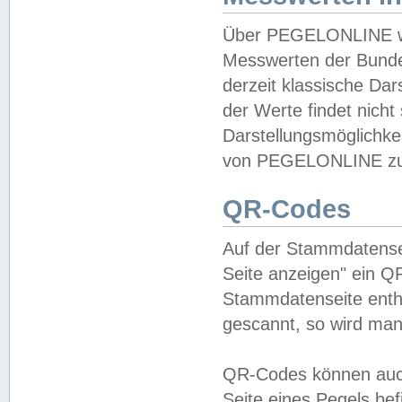
Über PEGELONLINE wer
Messwerten der Bundes
derzeit klassische Da
der Werte findet nicht 
Darstellungsmöglichkei
von PEGELONLINE zu 
QR-Codes
Auf der Stammdatensei
Seite anzeigen" ein Q
Stammdatenseite enthä
gescannt, so wird man
QR-Codes können auc
Seite eines Pegels be