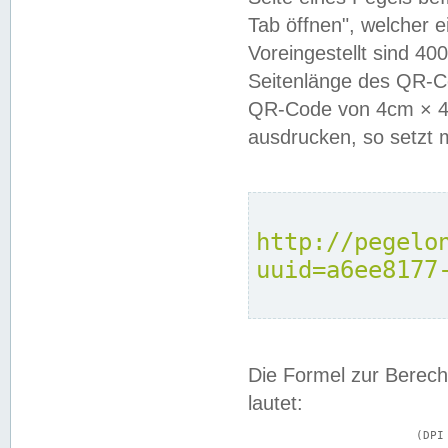
Tab öffnen", welcher 
Voreingestellt sind 4
Seitenlänge des QR-C
QR-Code von 4cm × 4c
ausdrucken, so setzt 
http://pegelo
uuid=a6ee8177
Die Formel zur Berech
lautet:
			(DPI × Druckkantenlänge in cm) ÷ 2,54 = Kantenlänge in Pixel
