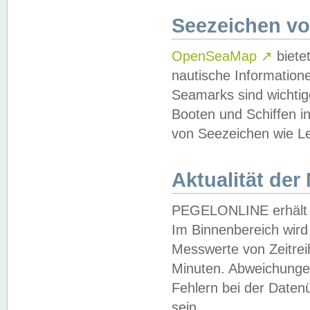
Seezeichen v
OpenSeaMap
↗
biete
nautische Information
Seamarks sind wichtig
Booten und Schiffen i
von Seezeichen wie Le
Aktualität der
PEGELONLINE erhält u
Im Binnenbereich wird 
Messwerte von Zeitreih
Minuten. Abweichungen
Fehlern bei der Daten
sein.