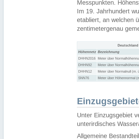
Messpunkten. Höhensy
Im 19. Jahrhundert wu
etabliert, an welchen 
zentimetergenau gem
Deutschland
Höhennetz
Bezeichnung
DHHN2016
Meter über Normalhöhennul
DHHN92
Meter über Normalhöhennul
DHHN12
Meter über Normalnull (m. 
SNN76
Meter über Höhennormal (m
Einzugsgebiet
Unter Einzugsgebiet v
unterirdisches Wasser
Allgemeine Bestandtei