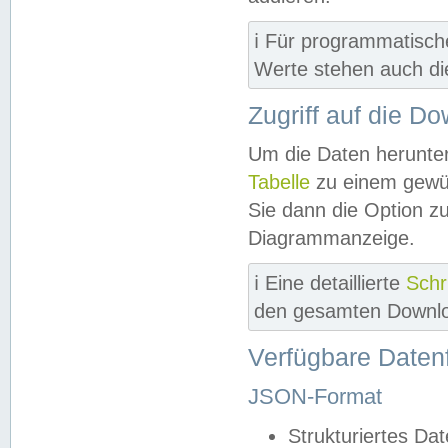
ℹ️ Für programmatisch
Werte stehen auch d
Zugriff auf die D
Um die Daten herunter
Tabelle
zu einem gewün
Sie dann die Option z
Diagrammanzeige.
ℹ️ Eine detaillierte
Schr
den gesamten Downlo
Verfügbare Daten
JSON-Format
Strukturiertes Da