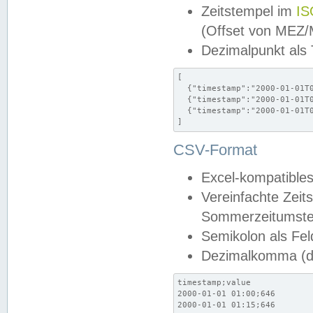
Zeitstempel im
IS
(Offset von MEZ
Dezimalpunkt als
[

  {"timestamp":"2000-01-01T0
  {"timestamp":"2000-01-01T0
  {"timestamp":"2000-01-01T0
]
CSV-Format
Excel-kompatibles
Vereinfachte Zeit
Sommerzeitumstel
Semikolon als Fel
Dezimalkomma (de
timestamp;value

2000-01-01 01:00;646

2000-01-01 01:15;646
