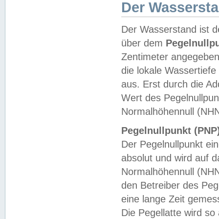
Der Wasserst
Der Wasserstand ist d
über dem
Pegelnullp
Zentimeter angegeben
die lokale Wassertie
aus. Erst durch die A
Wert des Pegelnullpun
Normalhöhennull (NHN
Pegelnullpunkt (PNP)
Der Pegelnullpunkt ei
absolut und wird auf
Normalhöhennull (NHN
den Betreiber des Pege
eine lange Zeit geme
Die Pegellatte wird s