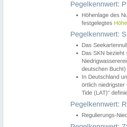
Pegelkennwert: 
Höhenlage des Nul
festgelegtes
Höhe
Pegelkennwert: 
Das Seekartennull
Das SKN bezieht s
Niedrigwassererei
deutschen Bucht) 
In Deutschland un
örtlich niedrigst
Tide (LAT)" definie
Pegelkennwert:
Regulierungs-Nie
Pegelkennwert: Z