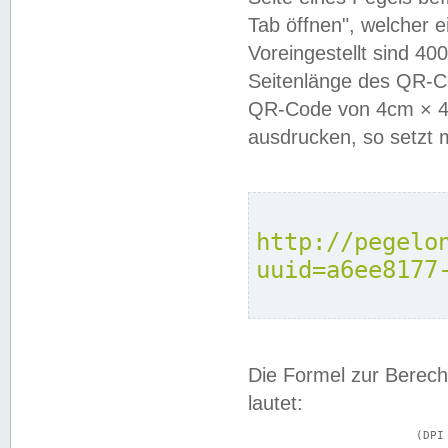
Tab öffnen", welcher 
Voreingestellt sind 4
Seitenlänge des QR-C
QR-Code von 4cm × 4c
ausdrucken, so setzt 
http://pegelo
uuid=a6ee8177
Die Formel zur Berech
lautet:
			(DPI × Druckkantenlänge in cm) ÷ 2,54 = Kantenlänge in Pixel
