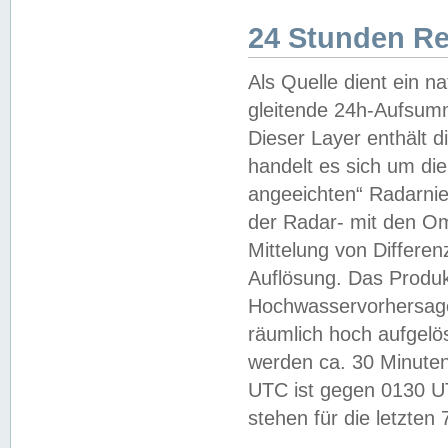
24 Stunden R
Als Quelle dient ein n
gleitende 24h-Aufsum
Dieser Layer enthält
handelt es sich um di
angeeichten“ Radarnie
der Radar- mit den O
Mittelung von Differe
Auflösung. Das Produk
Hochwasservorhersagez
räumlich hoch aufgelö
werden ca. 30 Minuten
UTC ist gegen 0130 UTC
stehen für die letzten