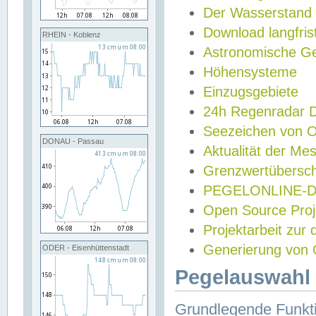
Der Wasserstand
Download langfris
RHEIN - Koblenz
Astronomische Gez
Höhensysteme
Einzugsgebiete
24h Regenradar
Seezeichen von 
DONAU - Passau
Aktualität der Me
Grenzwertübersch
PEGELONLINE-Di
Open Source Projek
Projektarbeit zur
Generierung von 
ODER - Eisenhüttenstadt
Pegelauswahl 
Grundlegende Funkti