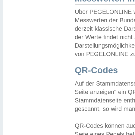
Über PEGELONLINE wer
Messwerten der Bundes
derzeit klassische Da
der Werte findet nicht 
Darstellungsmöglichkei
von PEGELONLINE zu 
QR-Codes
Auf der Stammdatensei
Seite anzeigen" ein Q
Stammdatenseite enthä
gescannt, so wird man
QR-Codes können auc
Seite eines Pegels be