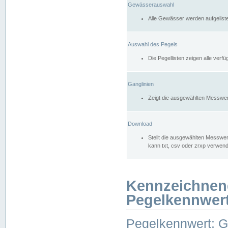
Gewässerauswahl
Alle Gewässer werden aufgelist
Auswahl des Pegels
Die Pegellisten zeigen alle ver
Ganglinien
Zeigt die ausgewählten Messwer
Download
Stellt die ausgewählten Messwer
kann txt, csv oder zrxp verwen
Kennzeichnen
Pegelkennwer
Pegelkennwert: 