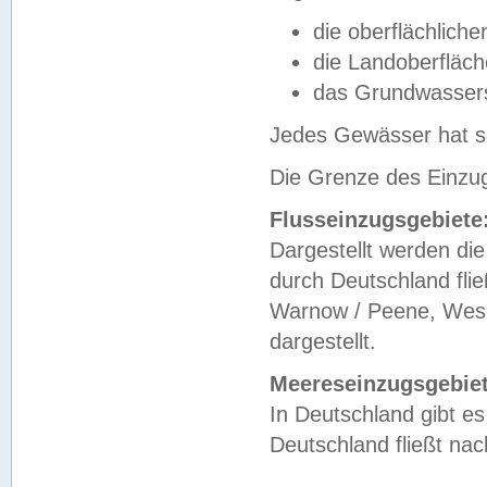
die oberflächlich
die Landoberfläc
das Grundwasser
Jedes Gewässer hat se
Die Grenze des Einzug
Flusseinzugsgebiete
Dargestellt werden die
durch Deutschland fli
Warnow / Peene, Weser
dargestellt.
Meereseinzugsgebiet
In Deutschland gibt 
Deutschland fließt n