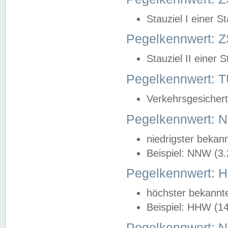
Stauziel I einer S
Pegelkennwert: Z
Stauziel II einer 
Pegelkennwert:
Verkehrsgesichert
Pegelkennwert:
niedrigster bekan
Beispiel: NNW (3
Pegelkennwert:
höchster bekannt
Beispiel: HHW (1
Pegelkennwert: 