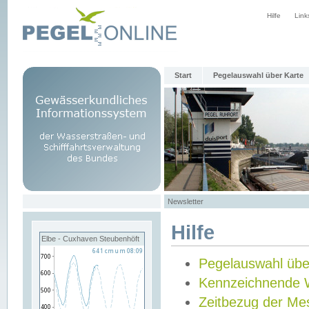
Hilfe
Link
Start
Pegelauswahl über Karte
Newsletter
Hilfe
Elbe - Cuxhaven Steubenhöft
Pegelauswahl übe
Kennzeichnende 
Zeitbezug der Me