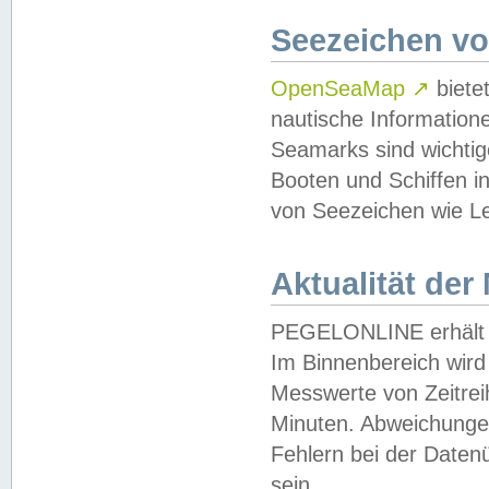
Seezeichen v
OpenSeaMap
↗
biete
nautische Information
Seamarks sind wichtig
Booten und Schiffen i
von Seezeichen wie Le
Aktualität der
PEGELONLINE erhält u
Im Binnenbereich wird 
Messwerte von Zeitreih
Minuten. Abweichungen
Fehlern bei der Daten
sein.