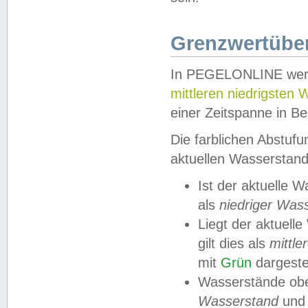
Grenzwertüber
In PEGELONLINE werde
mittleren niedrigsten
einer Zeitspanne in Be
Die farblichen Abstuf
aktuellen Wasserstand
Ist der aktuelle 
als
niedriger Was
Liegt der aktue
gilt dies als
mittle
mit
Grün
dargestel
Wasserstände obe
Wasserstand
und