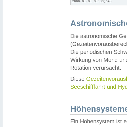
2000-01-01 01:30;645
Astronomische
Die astronomische Gez
(Gezeitenvorausberec
Die periodischen Schw
Wirkung von Mond und
Rotation verursacht.
Diese
Gezeitenvorau
Seeschifffahrt und Hy
Höhensystem
Ein Höhensystem ist e