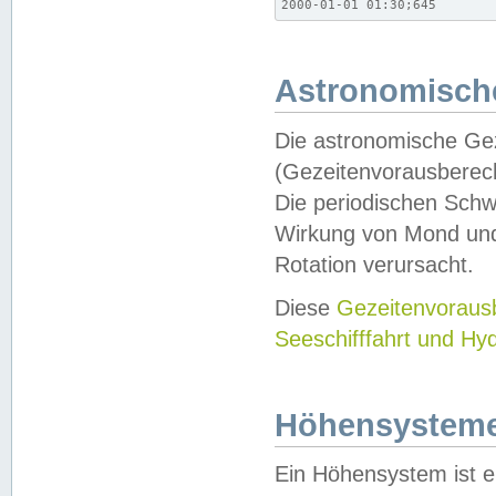
2000-01-01 01:30;645
Astronomische
Die astronomische Gez
(Gezeitenvorausberec
Die periodischen Schw
Wirkung von Mond und
Rotation verursacht.
Diese
Gezeitenvorau
Seeschifffahrt und Hy
Höhensystem
Ein Höhensystem ist e