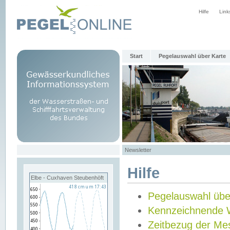
Hilfe
Link
Start
Pegelauswahl über Karte
Newsletter
Hilfe
Elbe - Cuxhaven Steubenhöft
Pegelauswahl übe
Kennzeichnende 
Zeitbezug der Me