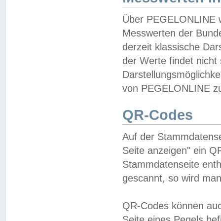
Über PEGELONLINE wer
Messwerten der Bundes
derzeit klassische Da
der Werte findet nicht 
Darstellungsmöglichkei
von PEGELONLINE zu 
QR-Codes
Auf der Stammdatensei
Seite anzeigen" ein Q
Stammdatenseite enthä
gescannt, so wird man
QR-Codes können auc
Seite eines Pegels be