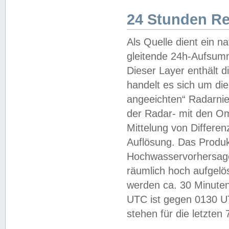
24 Stunden R
Als Quelle dient ein n
gleitende 24h-Aufsum
Dieser Layer enthält
handelt es sich um di
angeeichten“ Radarnie
der Radar- mit den O
Mittelung von Differe
Auflösung. Das Produk
Hochwasservorhersagez
räumlich hoch aufgelö
werden ca. 30 Minuten
UTC ist gegen 0130 UTC
stehen für die letzten