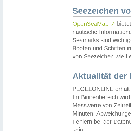
Seezeichen v
OpenSeaMap
↗
biete
nautische Information
Seamarks sind wichtig
Booten und Schiffen i
von Seezeichen wie Le
Aktualität der
PEGELONLINE erhält u
Im Binnenbereich wird 
Messwerte von Zeitreih
Minuten. Abweichungen
Fehlern bei der Daten
sein.