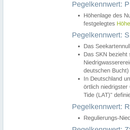
Pegelkennwert: 
Höhenlage des Nul
festgelegtes
Höhe
Pegelkennwert: 
Das Seekartennull
Das SKN bezieht s
Niedrigwassererei
deutschen Bucht) 
In Deutschland un
örtlich niedrigst
Tide (LAT)" definie
Pegelkennwert:
Regulierungs-Nie
Pegelkennwert: Z