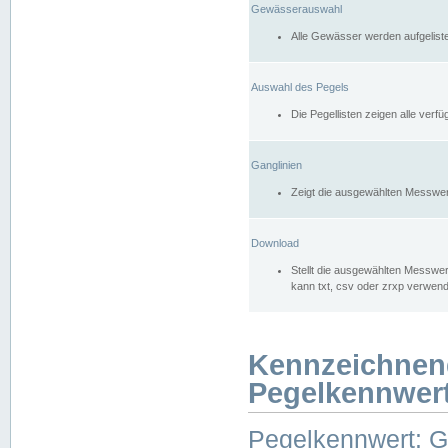
Gewässerauswahl
Alle Gewässer werden aufgelist
Auswahl des Pegels
Die Pegellisten zeigen alle ver
Ganglinien
Zeigt die ausgewählten Messwer
Download
Stellt die ausgewählten Messwer
kann txt, csv oder zrxp verwen
Kennzeichnen
Pegelkennwer
Pegelkennwert: 