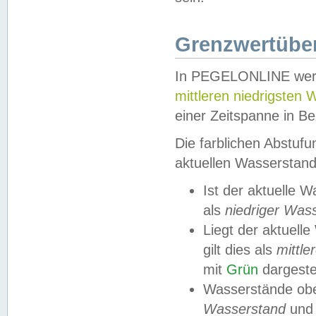
Grenzwertüber
In PEGELONLINE werde
mittleren niedrigsten
einer Zeitspanne in Be
Die farblichen Abstuf
aktuellen Wasserstand
Ist der aktuelle 
als
niedriger Was
Liegt der aktue
gilt dies als
mittle
mit
Grün
dargestel
Wasserstände obe
Wasserstand
und