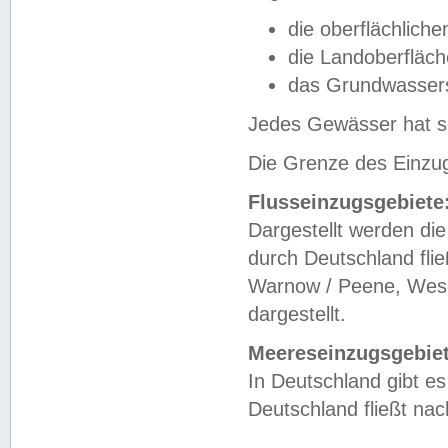
die oberflächlich
die Landoberfläc
das Grundwasser
Jedes Gewässer hat se
Die Grenze des Einzug
Flusseinzugsgebiete
Dargestellt werden die
durch Deutschland fli
Warnow / Peene, Weser
dargestellt.
Meereseinzugsgebiet
In Deutschland gibt 
Deutschland fließt n