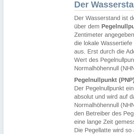
Der Wasserst
Der Wasserstand ist d
über dem
Pegelnullp
Zentimeter angegeben
die lokale Wassertie
aus. Erst durch die A
Wert des Pegelnullpun
Normalhöhennull (NHN
Pegelnullpunkt (PNP)
Der Pegelnullpunkt ei
absolut und wird auf
Normalhöhennull (NHN
den Betreiber des Pege
eine lange Zeit geme
Die Pegellatte wird s