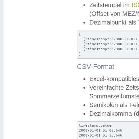
Zeitstempel im
IS
(Offset von MEZ
Dezimalpunkt als
[

  {"timestamp":"2000-01-01T0
  {"timestamp":"2000-01-01T0
  {"timestamp":"2000-01-01T0
]
CSV-Format
Excel-kompatibles
Vereinfachte Zeit
Sommerzeitumstel
Semikolon als Fel
Dezimalkomma (de
timestamp;value

2000-01-01 01:00;646

2000-01-01 01:15;646
