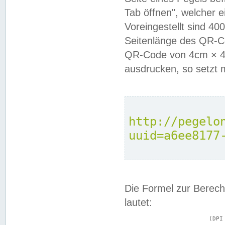
Tab öffnen", welcher 
Voreingestellt sind 4
Seitenlänge des QR-C
QR-Code von 4cm × 4c
ausdrucken, so setzt 
http://pegelo
uuid=a6ee8177
Die Formel zur Berech
lautet:
			(DPI × Druckkantenlänge in cm) ÷ 2,54 = Kantenlänge in Pixel
