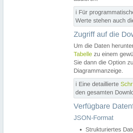
ℹ️ Für programmatisch
Werte stehen auch d
Zugriff auf die D
Um die Daten herunter
Tabelle
zu einem gewün
Sie dann die Option z
Diagrammanzeige.
ℹ️ Eine detaillierte
Schr
den gesamten Downlo
Verfügbare Daten
JSON-Format
Strukturiertes Da