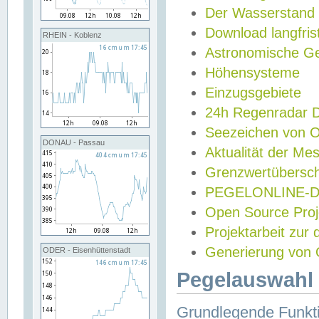
Der Wasserstand
Download langfris
RHEIN - Koblenz
Astronomische Gez
Höhensysteme
Einzugsgebiete
24h Regenradar
Seezeichen von 
DONAU - Passau
Aktualität der Me
Grenzwertübersch
PEGELONLINE-Di
Open Source Projek
Projektarbeit zur
Generierung von 
ODER - Eisenhüttenstadt
Pegelauswahl 
Grundlegende Funkti