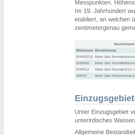
Messpunkten. Höhensy
Im 19. Jahrhundert wu
etabliert, an welchen 
zentimetergenau gem
Deutschland
Höhennetz
Bezeichnung
DHHN2016
Meter über Normalhöhennul
DHHN92
Meter über Normalhöhennul
DHHN12
Meter über Normalnull (m. 
SNN76
Meter über Höhennormal (m
Einzugsgebiet
Unter Einzugsgebiet v
unterirdisches Wasser
Allgemeine Bestandtei