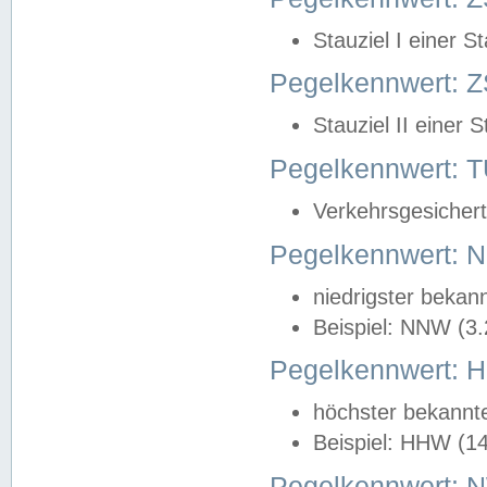
Stauziel I einer S
Pegelkennwert: Z
Stauziel II einer 
Pegelkennwert:
Verkehrsgesichert
Pegelkennwert:
niedrigster bekan
Beispiel: NNW (3
Pegelkennwert:
höchster bekannt
Beispiel: HHW (1
Pegelkennwert: 