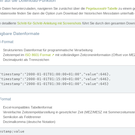
iff auf die Download-Funktion
e Daten herunterzuladen, navigieren Sie zunächst über die
Pegelauswahl-Tabelle
zu einem ge
datenseite finden Sie dann die Option zum Download der historischen Messdaten unterhalb
ne detaillierte
Schritt-für-Schritt-Anleitung mit Screenshots
führt Sie durch den gesamten Down
ügbare Datenformate
-Format
Strukturiertes Datenformat für programmatische Verarbeitung
Zeitstempel im
ISO 8601-Format
↗
mit vollständigen Zeitzoneninformation (Offset von 
Dezimalpunkt als Trennzeichen
"timestamp":"2000-01-01T01:00:00+01:00","value":646},

"timestamp":"2000-01-01T01:15:00+01:00","value":646},

"timestamp":"2000-01-01T01:30:00+01:00","value":645}

Format
Excel-kompatibles Tabellenformat
Vereinfachte Zeitstempeldarstellung in gesetzlicher Zeit (MEZ/MESZ mit Sommerzeitumstel
Semikolon als Feldtrenner
Dezimalkomma (deutsche Notation)
estamp;value
