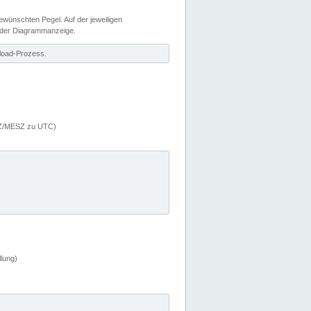
wünschten Pegel. Auf der jeweiligen
 der Diagrammanzeige.
load-Prozess.
MEZ/MESZ zu UTC)
lung)