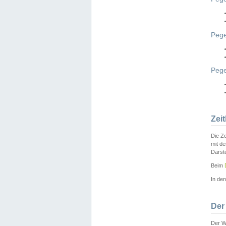
Pege
Peg
Zei
Die Ze
mit d
Darst
Beim
In de
Der
Der W