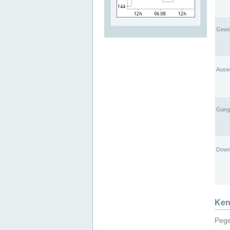
Gewä
Ausw
Gangl
Down
Ken
Pege