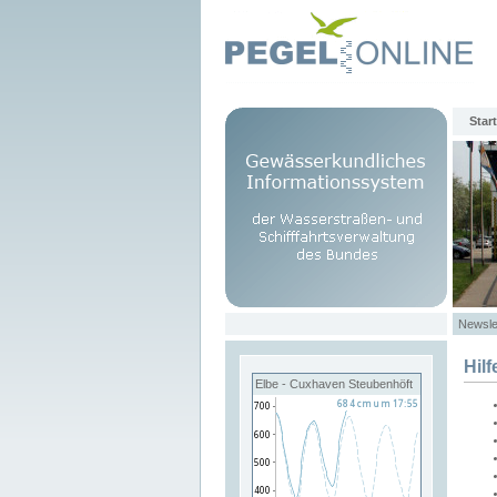
Start
Newsle
Hilf
Elbe - Cuxhaven Steubenhöft