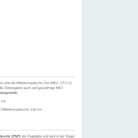
ies sind die Mitteleuropäische Zeit (MEZ, UTC+1)
ie Zeitangaben auch auf ganzjährige MEZ-
ingestellt.
 vor.
 Mitteleuropäischer Zeit vor.
lpunkt (PNP)
der Pegellatte und wird in der Regel