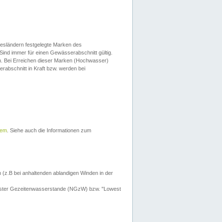
esländern festgelegte Marken des
Sind immer für einen Gewässerabschnitt gültig.
. Bei Erreichen dieser Marken (Hochwasser)
erabschnitt in Kraft bzw. werden bei
tem
. Siehe auch die Informationen zum
 (z.B bei anhaltenden ablandigen Winden in der
drigster Gezeitenwasserstande (NGzW) bzw. "Lowest