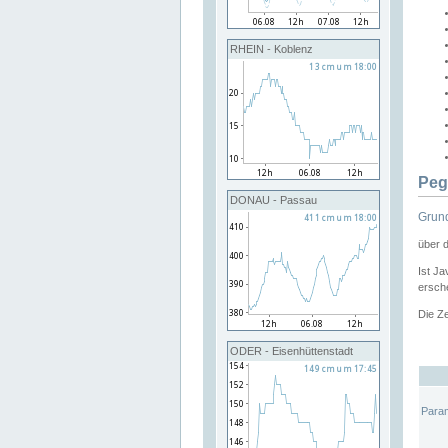
RHEIN - Koblenz
Peg
DONAU - Passau
Grund
über 
Ist Ja
ersche
Die Ze
ODER - Eisenhüttenstadt
Para