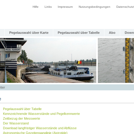
Hilfe
Links
Impressum
Nutzungsbedingungen
Datenschutz
Pegelauswahl über Karte
Pegelauswahl über Tabelle
Abo
Down
tter
e
Pegelauswahl über Tabelle
Kennzeichnende Wasserstände und Pegelkennwerte
Zeitbezug der Messwerte
Der Wasserstand
Download langfristiger Wasserstände und Abflüsse
Astronomische Gezeitenganglinie (Astrotide)