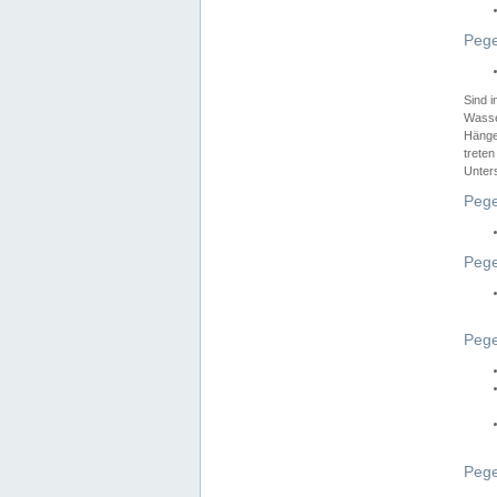
Pege
Sind 
Wasser
Hänge
treten
Unter
Pege
Pege
Pege
Pege