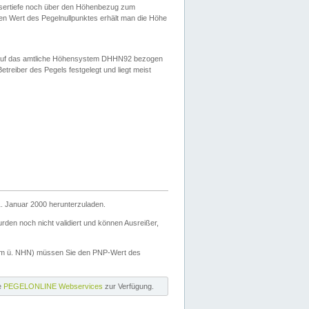
ssertiefe noch über den Höhenbezug zum
en Wert des Pegelnullpunktes erhält man die Höhe
d auf das amtliche Höhensystem DHHN92 bezogen
reiber des Pegels festgelegt und liegt meist
. Januar 2000 herunterzuladen.
den noch nicht validiert und können Ausreißer,
(m ü. NHN) müssen Sie den PNP-Wert des
ie
PEGELONLINE Webservices
zur Verfügung.