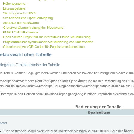
Höhensysteme
Einzugsgebiete
24h Regenradar DWD
Seezeichen von OpenSeaMap.org
Aktualität der Messwerte
Grenzwertüberschreitung der Messwerte
PEGELONLINE-Dienste
Open Source Projekt für die interaktive Online Visualisierung
Projektarbeit zur dynamischen Visualisierung von Messwerten
Generierung von QR-Codes für Pegelstammdatenseiten
elauswahl über Tabelle
legende Funktionsweise der Tabelle
die Tabelle können Pegel gefunden werden und deren Messwerte heruntergeladen oder visuali
vascript deaktiviert oder nicht verfügbar so muss jede Änderung mit der Bestätigung des "Filt
int nur bei deaktiviertem Javascript. Bei eingeschaltetem Javascript aktualisieren sich alle 
itstempel in den Dateien beim Download liegen ganzjährig in mitteleuropäischer Winterzeit vo
Bedienung der Tabelle:
Beschreibung
meter
Hier besteht die Möglichkeit, die auszuwertende Messgröße einzustellen. Bei einer Ände