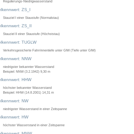
Regulierungs-Niedrigwasserstand
lkennwert: ZS_I
Stauziel I einer Staustufe (Normalstau)
lkennwert: ZS_II
Stauziel II einer Staustufe (Höchststau)
elkennwert: TUGLW
Verkehrsgesicherte Fahrrinnentiefe unter GlW (Tiefe unter GlW)
lkennwert: NNW
niedrigster bekannter Wasserstand
Beispiel: NNW (3.2.1942) 9,30 m
lkennwert: HHW
höchster bekannter Wasserstand
Beispiel: HHW (14.8.2001) 14,31 m
lkennwert: NW
niedrigster Wasserstand in einer Zeitspanne
lkennwert: HW
höchster Wasserstand in einer Zeitspanne
elkennwert: MNW