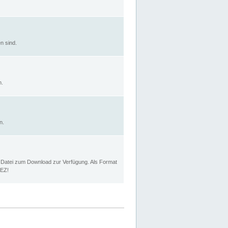
n sind.
n.
n.
p Datei zum Download zur Verfügung. Als Format
MEZ!