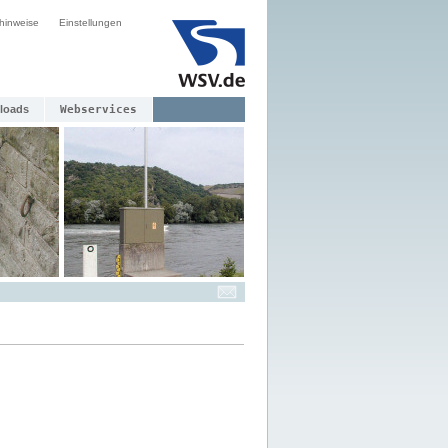
hinweise
Einstellungen
loads
Webservices