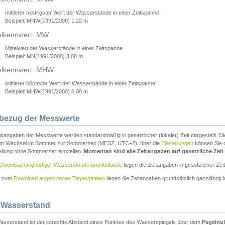
mittlerer niedrigster Wert der Wasserstände in einer Zeitspanne
Beispiel: MNW(1991/2000) 1,22 m
lkennwert: MW
Mittelwert der Wasserstände in einer Zeitspanne
Beispiel: MN(1991/2000) 3,00 m
elkennwert: MHW
mittlerer höchster Wert der Wasserstände in einer Zeitspanne
Beispiel: MHW(1991/2000) 6,00 m
tbezug der Messwerte
itangaben der Messwerte werden standardmäßig in gesetzlicher (lokaler) Zeit dargestellt. D
em Wechsel im Sommer zur Sommerzeit (MESZ, UTC+2). über die
Einstellungen
können Sie d
ellung ohne Sommerzeit einstellen.
Momentan sind alle Zeitangaben auf gesetzliche Zeit e
Download langfristiger Wasserstände und Abflüsse
liegen die Zeitangaben in gesetzlicher Zeit
n zum
Download angebotenen Tagesdateien
liegen die Zeitangaben grundsätzlich ganzjährig in
 Wasserstand
asserstand ist der lotrechte Abstand eines Punktes des Wasserspiegels über dem
Pegelnul