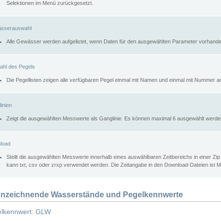
Selektionen im Menü zurückgesetzt.
sserauswahl
Alle Gewässer werden aufgelistet, wenn Daten für den ausgewählten Parameter vorhande
ahl des Pegels
Die Pegellisten zeigen alle verfügbaren Pegel einmal mit Namen und einmal mit Nummer a
inien
Zeigt die ausgewählten Messwerte als Ganglinie. Es können maximal 6 ausgewählt werde
load
Stellt die ausgewählten Messwerte innerhalb eines auswählbaren Zeitbereichs in einer Zi
kann txt, csv oder zrxp verwendet werden. Die Zeitangabe in den Download-Dateien ist 
nzeichnende Wasserstände und Pegelkennwerte
lkennwert: GLW