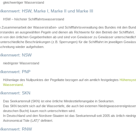
gleichwertiger Wasserstand
lkennwert: HSW, Marke I, Marke II und Marke III
HSW – höchster Schifffahrtswasserstand
in Zusammenarbeit der Wasserstraßen- und Schifffahrtsverwaltung des Bundes mit den Bund
standes an ausgewählten Pegeln und dienen als Richtwerte für den Betrieb der Schifffahrt. 
n von den örtlichen Gegebenheiten ab und sind von Gewässer zu Gewässer unterschiedlich
 unterschiedliche Beschränkungen (z.B. Sperrungen) für die Schifffahrt im jeweiligen Gewäss
schreitung wieder aufgehoben.
lkennwert: NSW
niedrigster Wasserstand
lkennwert: PNP
Höhenlage des Nullpunktes der Pegellatte bezogen auf ein amtlich festgelegtes
Höhensys
Wasserstand
.
lkennwert: SKN
Das Seekartennull (SKN) ist eine örtliche Mindesttiefenangabe in Seekarten.
Das SKN bezieht sich auf die Wassertiefe, die auch bei extemen Niedrigwasserereignissen
deutschen Bucht) kaum noch unterschritten wird.
In Deutschland und den Nordsee-Staaten ist das Seekartennull seit 2005 als örtlich nie
Astronomical Tide (LAT)" definiert.
lkennwert: RNW