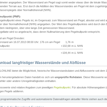
ntimeter angegeben. Der Wasserstand am Pegel sagt somit weder etwas über die lokale Wa
enden Terrain aus. Erst durch die Addition des Wasserstandes am Pegel mit dem zugehörig
asserspiegels über Normalhöhennull (NHN).
nullpunkt (PNP):
egelnullpunkt eines Pegels ist, im Gegensatz zum Wasserstand am Pegel, absolut und wir
ter über Normalhöhennull (NHN) angegeben. Der Wert des Pegelnullpunktes wird durch den Bet
 dem niedrigsten, über eine lange Zeit gemessenen Wasserstand.
gellatte wird so angebracht, dass deren Nullmarkierung dem Pegelnullpunkt entspricht.
iel am Pegel Dresden:
rstand am 16.07.2013 08:00 Uhr: 176 cm am Pegel
1,76
m
ullpunkt
+
102,68
m ü. NHN
=
104,44
m ü. NHN
nload langfristiger Wasserstände und Abflüsse
ONLINE bietet die Möglichkeit, historische Wasserstandsdaten und Abflusswerte seit dem 1
en heruntergeladenen Daten handelt es sich um
ungeprüfte Rohdaten
. Diese Messwerte wur
ehler oder andere Unregelmäßigkeiten enthalten.
esswerte sind relative Angaben zum jeweiligen
Pegelnullpunkt
. Für absolute Höhenangaben 
igen Pegels addieren.
ür programmatische Zugriffe und automatisierte Datenabfragen aktueller Werte stehen auch d