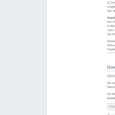
in Ze
umgeb
des W
Pegel
Der P
in Me
unter
Die Pe
Beisp
Wasse
Pegeln
Dow
PEGEL
Bei d
Messf
Die M
jeweil
ℹ️ F