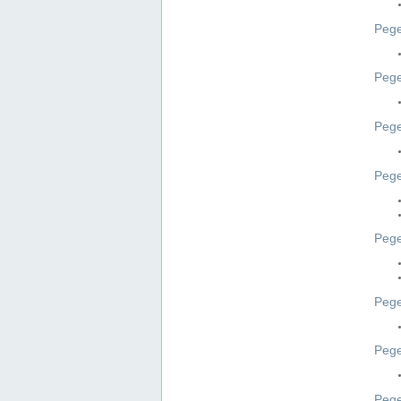
Pege
Pege
Peg
Pege
Pege
Pege
Pege
Peg