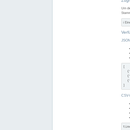
Zugr
Um di
Stamm
ℹ️ Ei
Verf
JSON
[

  {
  {
  {
]
CSV-
tim