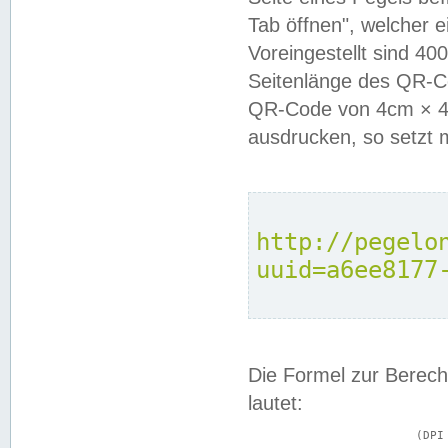
Tab öffnen", welcher 
Voreingestellt sind 4
Seitenlänge des QR-C
QR-Code von 4cm × 4c
ausdrucken, so setzt 
http://pegelo
uuid=a6ee8177
Die Formel zur Berech
lautet:
			(DPI × Druckkantenlänge in cm) ÷ 2,54 = Kantenlänge in Pixel
