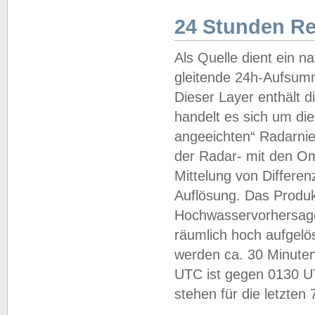
24 Stunden R
Als Quelle dient ein n
gleitende 24h-Aufsum
Dieser Layer enthält
handelt es sich um di
angeeichten“ Radarnie
der Radar- mit den O
Mittelung von Differe
Auflösung. Das Produk
Hochwasservorhersagez
räumlich hoch aufgelö
werden ca. 30 Minuten
UTC ist gegen 0130 UTC
stehen für die letzten