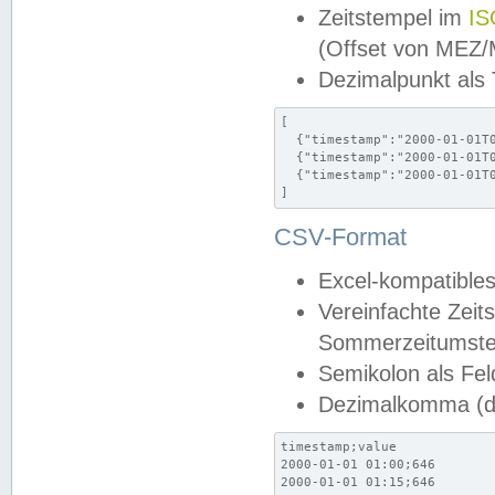
Zeitstempel im
IS
(Offset von MEZ
Dezimalpunkt als
[

  {"timestamp":"2000-01-01T0
  {"timestamp":"2000-01-01T0
  {"timestamp":"2000-01-01T0
]
CSV-Format
Excel-kompatibles
Vereinfachte Zeit
Sommerzeitumstel
Semikolon als Fel
Dezimalkomma (de
timestamp;value

2000-01-01 01:00;646

2000-01-01 01:15;646
