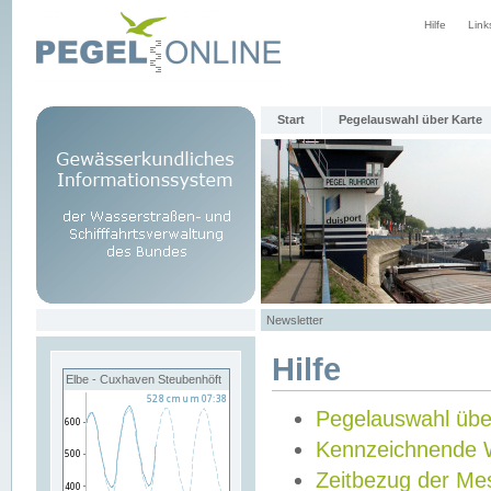
Hilfe
Link
Start
Pegelauswahl über Karte
Newsletter
Hilfe
Elbe - Cuxhaven Steubenhöft
Pegelauswahl übe
Kennzeichnende 
Zeitbezug der Me