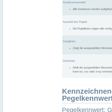
Gewässerauswahl
Alle Gewässer werden aufgelist
Auswahl des Pegels
Die Pegellisten zeigen alle ver
Ganglinien
Zeigt die ausgewählten Messwer
Download
Stellt die ausgewählten Messwer
kann txt, csv oder zrxp verwen
Kennzeichnen
Pegelkennwer
Pegelkennwert: 