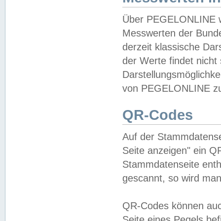
Über PEGELONLINE wer
Messwerten der Bundes
derzeit klassische Da
der Werte findet nicht 
Darstellungsmöglichkei
von PEGELONLINE zu 
QR-Codes
Auf der Stammdatensei
Seite anzeigen" ein Q
Stammdatenseite enthä
gescannt, so wird man
QR-Codes können auc
Seite eines Pegels be