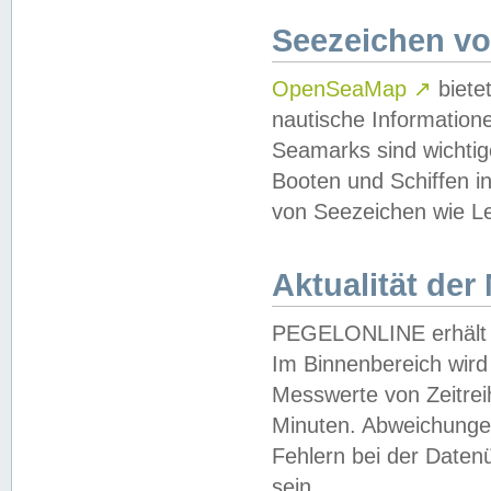
Seezeichen v
OpenSeaMap
↗
biete
nautische Information
Seamarks sind wichtig
Booten und Schiffen i
von Seezeichen wie Le
Aktualität der
PEGELONLINE erhält u
Im Binnenbereich wird 
Messwerte von Zeitreih
Minuten. Abweichungen
Fehlern bei der Daten
sein.