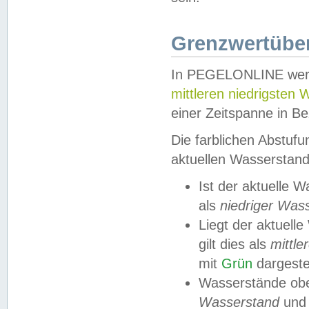
Grenzwertüber
In PEGELONLINE werde
mittleren niedrigsten
einer Zeitspanne in Be
Die farblichen Abstuf
aktuellen Wasserstand
Ist der aktuelle 
als
niedriger Was
Liegt der aktue
gilt dies als
mittle
mit
Grün
dargestel
Wasserstände obe
Wasserstand
und