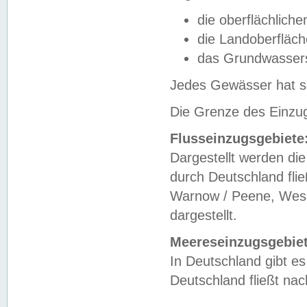
die oberflächlich
die Landoberfläc
das Grundwasser
Jedes Gewässer hat se
Die Grenze des Einzug
Flusseinzugsgebiete
Dargestellt werden die
durch Deutschland fli
Warnow / Peene, Weser
dargestellt.
Meereseinzugsgebiet
In Deutschland gibt 
Deutschland fließt n