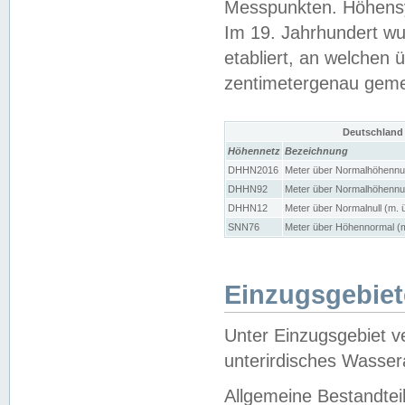
Messpunkten. Höhensy
Im 19. Jahrhundert wu
etabliert, an welchen 
zentimetergenau gem
Deutschland
Höhennetz
Bezeichnung
DHHN2016
Meter über Normalhöhennul
DHHN92
Meter über Normalhöhennul
DHHN12
Meter über Normalnull (m. 
SNN76
Meter über Höhennormal (m
Einzugsgebiet
Unter Einzugsgebiet v
unterirdisches Wasser
Allgemeine Bestandtei