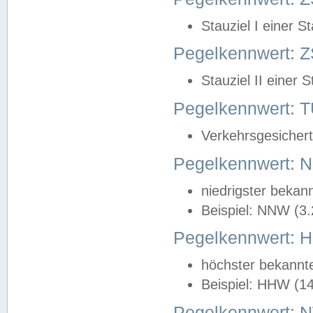
Stauziel I einer S
Pegelkennwert: Z
Stauziel II einer 
Pegelkennwert:
Verkehrsgesichert
Pegelkennwert:
niedrigster bekan
Beispiel: NNW (3
Pegelkennwert:
höchster bekannt
Beispiel: HHW (1
Pegelkennwert: 