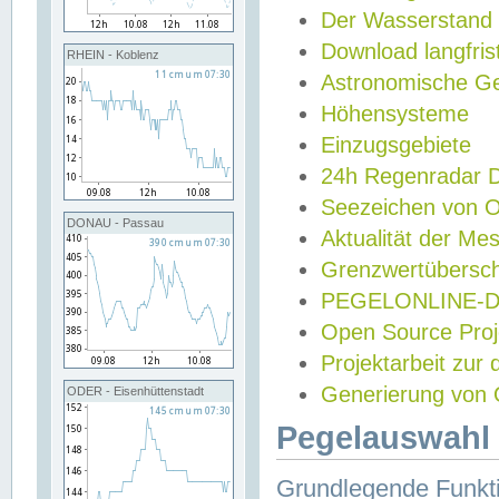
Der Wasserstand
Download langfris
RHEIN - Koblenz
Astronomische Gez
Höhensysteme
Einzugsgebiete
24h Regenradar
Seezeichen von 
DONAU - Passau
Aktualität der Me
Grenzwertübersch
PEGELONLINE-Di
Open Source Projek
Projektarbeit zur
Generierung von 
ODER - Eisenhüttenstadt
Pegelauswahl 
Grundlegende Funkti