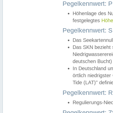
Pegelkennwert: 
Höhenlage des Nul
festgelegtes
Höhe
Pegelkennwert: 
Das Seekartennull
Das SKN bezieht s
Niedrigwassererei
deutschen Bucht) 
In Deutschland un
örtlich niedrigst
Tide (LAT)" definie
Pegelkennwert:
Regulierungs-Nie
Pegelkennwert: Z