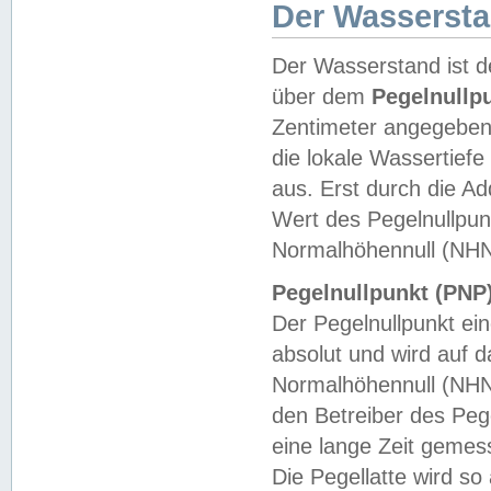
Der Wasserst
Der Wasserstand ist d
über dem
Pegelnullp
Zentimeter angegeben
die lokale Wassertie
aus. Erst durch die A
Wert des Pegelnullpun
Normalhöhennull (NHN
Pegelnullpunkt (PNP)
Der Pegelnullpunkt ei
absolut und wird auf
Normalhöhennull (NHN
den Betreiber des Pege
eine lange Zeit geme
Die Pegellatte wird s