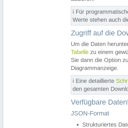
ℹ️ Für programmatisch
Werte stehen auch d
Zugriff auf die D
Um die Daten herunter
Tabelle
zu einem gewün
Sie dann die Option z
Diagrammanzeige.
ℹ️ Eine detaillierte
Schr
den gesamten Downlo
Verfügbare Daten
JSON-Format
Strukturiertes Da