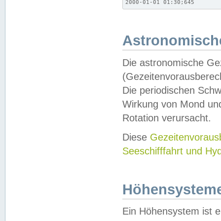
2000-01-01 01:30;645
Astronomische
Die astronomische Gez
(Gezeitenvorausberec
Die periodischen Schw
Wirkung von Mond und
Rotation verursacht.
Diese
Gezeitenvorau
Seeschifffahrt und Hy
Höhensystem
Ein Höhensystem ist e