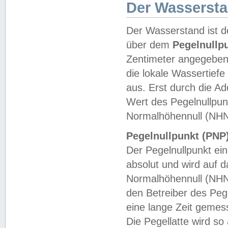
Der Wasserst
Der Wasserstand ist d
über dem
Pegelnullp
Zentimeter angegeben
die lokale Wassertie
aus. Erst durch die A
Wert des Pegelnullpun
Normalhöhennull (NHN
Pegelnullpunkt (PNP)
Der Pegelnullpunkt ei
absolut und wird auf
Normalhöhennull (NHN
den Betreiber des Pege
eine lange Zeit geme
Die Pegellatte wird s