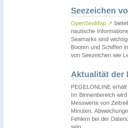
Seezeichen v
OpenSeaMap
↗
biete
nautische Information
Seamarks sind wichtig
Booten und Schiffen i
von Seezeichen wie Le
Aktualität der
PEGELONLINE erhält u
Im Binnenbereich wird 
Messwerte von Zeitreih
Minuten. Abweichungen
Fehlern bei der Daten
sein.