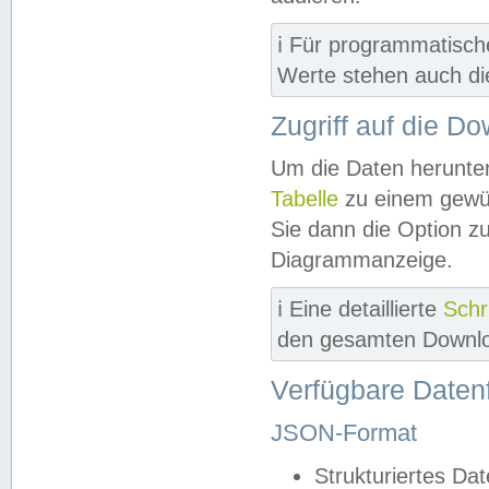
ℹ️ Für programmatisch
Werte stehen auch d
Zugriff auf die D
Um die Daten herunter
Tabelle
zu einem gewün
Sie dann die Option z
Diagrammanzeige.
ℹ️ Eine detaillierte
Schr
den gesamten Downlo
Verfügbare Daten
JSON-Format
Strukturiertes Da