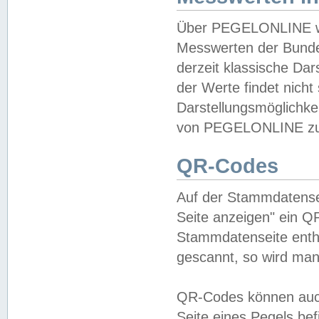
Über PEGELONLINE wer
Messwerten der Bundes
derzeit klassische Da
der Werte findet nicht 
Darstellungsmöglichkei
von PEGELONLINE zu 
QR-Codes
Auf der Stammdatensei
Seite anzeigen" ein Q
Stammdatenseite enthä
gescannt, so wird man
QR-Codes können auc
Seite eines Pegels be