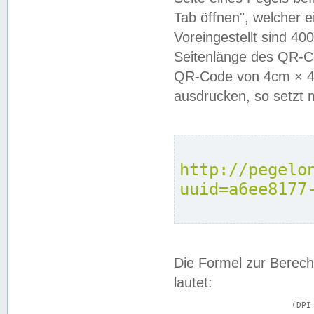
Tab öffnen", welcher 
Voreingestellt sind 4
Seitenlänge des QR-C
QR-Code von 4cm × 4c
ausdrucken, so setzt 
http://pegelo
uuid=a6ee8177
Die Formel zur Berech
lautet:
			(DPI × Druckkantenlänge in cm) ÷ 2,54 = Kantenlänge in Pixel
