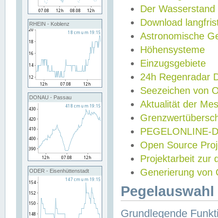
Der Wasserstand
Download langfris
RHEIN - Koblenz
Astronomische Gez
Höhensysteme
Einzugsgebiete
24h Regenradar
Seezeichen von 
DONAU - Passau
Aktualität der Me
Grenzwertübersch
PEGELONLINE-Di
Open Source Projek
Projektarbeit zur
Generierung von 
ODER - Eisenhüttenstadt
Pegelauswahl 
Grundlegende Funkti