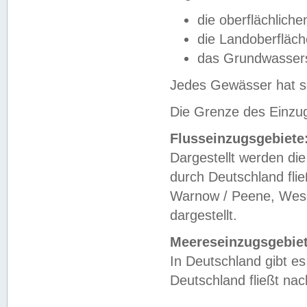
die oberflächlich
die Landoberfläc
das Grundwasser
Jedes Gewässer hat se
Die Grenze des Einzug
Flusseinzugsgebiete
Dargestellt werden die
durch Deutschland fli
Warnow / Peene, Weser
dargestellt.
Meereseinzugsgebiet
In Deutschland gibt 
Deutschland fließt n