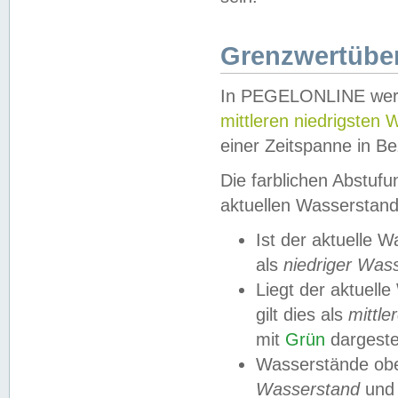
Grenzwertüber
In PEGELONLINE werde
mittleren niedrigsten
einer Zeitspanne in Be
Die farblichen Abstuf
aktuellen Wasserstand
Ist der aktuelle 
als
niedriger Was
Liegt der aktue
gilt dies als
mittle
mit
Grün
dargestel
Wasserstände obe
Wasserstand
und