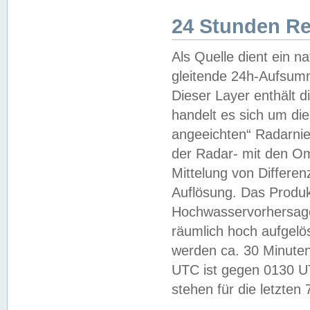
24 Stunden R
Als Quelle dient ein n
gleitende 24h-Aufsum
Dieser Layer enthält
handelt es sich um di
angeeichten“ Radarnie
der Radar- mit den O
Mittelung von Differe
Auflösung. Das Produk
Hochwasservorhersagez
räumlich hoch aufgelö
werden ca. 30 Minuten
UTC ist gegen 0130 UTC
stehen für die letzten