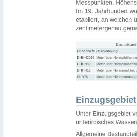
Messpunkten. Höhensy
Im 19. Jahrhundert wu
etabliert, an welchen 
zentimetergenau gem
Deutschland
Höhennetz
Bezeichnung
DHHN2016
Meter über Normalhöhennul
DHHN92
Meter über Normalhöhennul
DHHN12
Meter über Normalnull (m. 
SNN76
Meter über Höhennormal (m
Einzugsgebiet
Unter Einzugsgebiet v
unterirdisches Wasser
Allgemeine Bestandtei