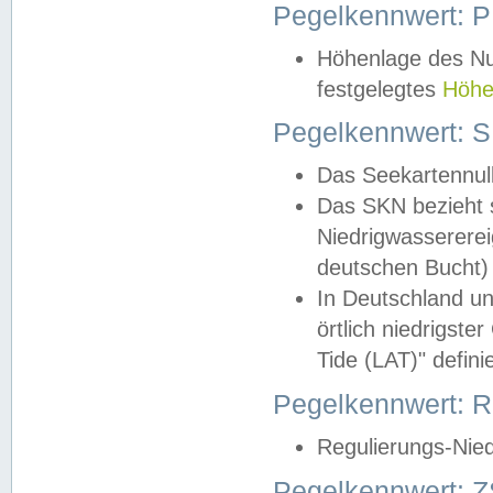
Pegelkennwert: 
Höhenlage des Nul
festgelegtes
Höhe
Pegelkennwert: 
Das Seekartennull
Das SKN bezieht s
Niedrigwassererei
deutschen Bucht) 
In Deutschland un
örtlich niedrigst
Tide (LAT)" definie
Pegelkennwert:
Regulierungs-Nie
Pegelkennwert: Z