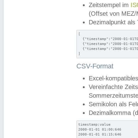
Zeitstempel im
IS
(Offset von MEZ
Dezimalpunkt als
[

  {"timestamp":"2000-01-01T0
  {"timestamp":"2000-01-01T0
  {"timestamp":"2000-01-01T0
]
CSV-Format
Excel-kompatibles
Vereinfachte Zeit
Sommerzeitumstel
Semikolon als Fel
Dezimalkomma (de
timestamp;value

2000-01-01 01:00;646

2000-01-01 01:15;646
