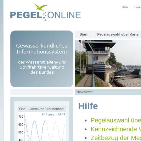
Hilfe
Link
Start
Pegelauswahl über Karte
Newsletter
Hilfe
Elbe - Cuxhaven Steubenhöft
Pegelauswahl übe
Kennzeichnende 
Zeitbezug der Me