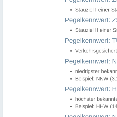
Stauziel I einer S
Pegelkennwert: Z
Stauziel II einer 
Pegelkennwert:
Verkehrsgesichert
Pegelkennwert:
niedrigster bekan
Beispiel: NNW (3
Pegelkennwert:
höchster bekannt
Beispiel: HHW (1
Pegelkennwert: 