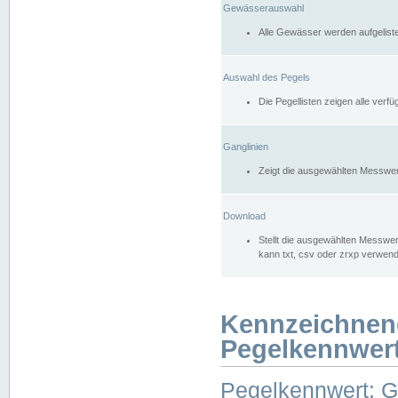
Gewässerauswahl
Alle Gewässer werden aufgelist
Auswahl des Pegels
Die Pegellisten zeigen alle ver
Ganglinien
Zeigt die ausgewählten Messwer
Download
Stellt die ausgewählten Messwer
kann txt, csv oder zrxp verwen
Kennzeichnen
Pegelkennwer
Pegelkennwert: 