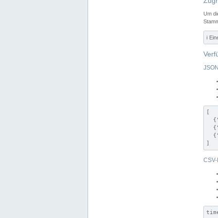
Zugr
Um di
Stamm
ℹ️ Ei
Verf
JSON
[

  {
  {
  {
]
CSV-
tim