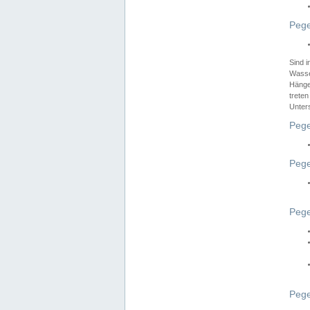
Pege
Sind 
Wasser
Hänge
treten
Unter
Pege
Pege
Pege
Pege