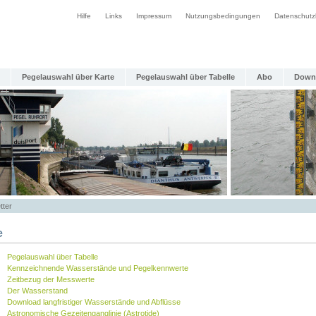
Hilfe
Links
Impressum
Nutzungsbedingungen
Datenschutz
Pegelauswahl über Karte
Pegelauswahl über Tabelle
Abo
Down
tter
e
Pegelauswahl über Tabelle
Kennzeichnende Wasserstände und Pegelkennwerte
Zeitbezug der Messwerte
Der Wasserstand
Download langfristiger Wasserstände und Abflüsse
Astronomische Gezeitenganglinie (Astrotide)