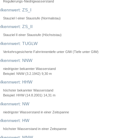
Regulierungs-Niedrigwasserstand
lkennwert: ZS_I
Stauziel I einer Staustufe (Normalstau)
lkennwert: ZS_II
Stauziel II einer Staustufe (Höchststau)
elkennwert: TUGLW
Verkehrsgesicherte Fahrrinnentiefe unter GlW (Tiefe unter GlW)
lkennwert: NNW
niedrigster bekannter Wasserstand
Beispiel: NNW (3.2.1942) 9,30 m
lkennwert: HHW
höchster bekannter Wasserstand
Beispiel: HHW (14.8.2001) 14,31 m
lkennwert: NW
niedrigster Wasserstand in einer Zeitspanne
lkennwert: HW
höchster Wasserstand in einer Zeitspanne
elkennwert: MNW