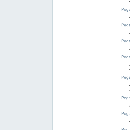
Pege
Pege
Peg
Pege
Pege
Pege
Pege
Peg