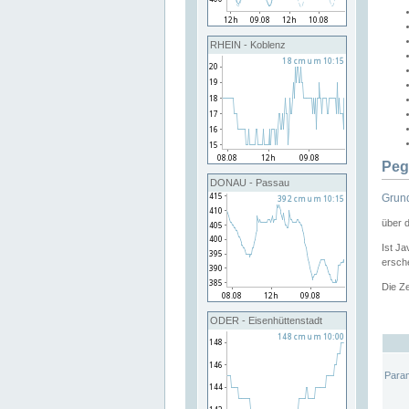
RHEIN - Koblenz
Peg
DONAU - Passau
Grund
über 
Ist Ja
ersche
Die Ze
ODER - Eisenhüttenstadt
Para