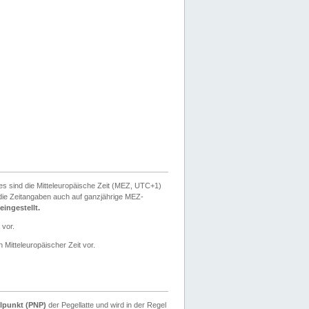
ies sind die Mitteleuropäische Zeit (MEZ, UTC+1)
ie Zeitangaben auch auf ganzjährige MEZ-
ingestellt.
 vor.
 Mitteleuropäischer Zeit vor.
lpunkt (PNP)
der Pegellatte und wird in der Regel