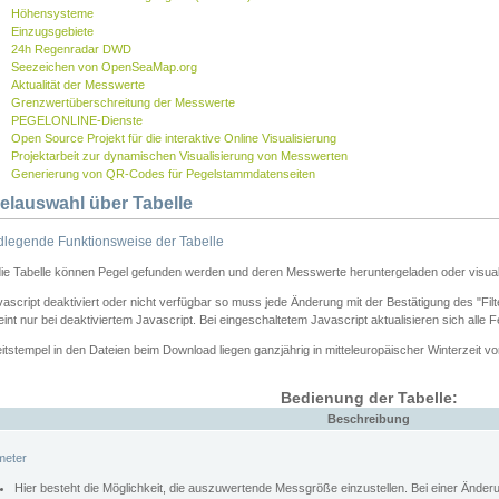
Höhensysteme
Einzugsgebiete
24h Regenradar DWD
Seezeichen von OpenSeaMap.org
Aktualität der Messwerte
Grenzwertüberschreitung der Messwerte
PEGELONLINE-Dienste
Open Source Projekt für die interaktive Online Visualisierung
Projektarbeit zur dynamischen Visualisierung von Messwerten
Generierung von QR-Codes für Pegelstammdatenseiten
elauswahl über Tabelle
legende Funktionsweise der Tabelle
die Tabelle können Pegel gefunden werden und deren Messwerte heruntergeladen oder visuali
vascript deaktiviert oder nicht verfügbar so muss jede Änderung mit der Bestätigung des "Filt
int nur bei deaktiviertem Javascript. Bei eingeschaltetem Javascript aktualisieren sich alle 
itstempel in den Dateien beim Download liegen ganzjährig in mitteleuropäischer Winterzeit vo
Bedienung der Tabelle:
Beschreibung
meter
Hier besteht die Möglichkeit, die auszuwertende Messgröße einzustellen. Bei einer Ände