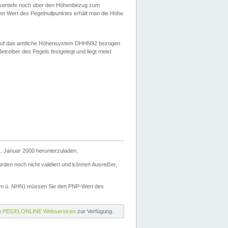
ssertiefe noch über den Höhenbezug zum
en Wert des Pegelnullpunktes erhält man die Höhe
d auf das amtliche Höhensystem DHHN92 bezogen
reiber des Pegels festgelegt und liegt meist
. Januar 2000 herunterzuladen.
den noch nicht validiert und können Ausreißer,
(m ü. NHN) müssen Sie den PNP-Wert des
ie
PEGELONLINE Webservices
zur Verfügung.