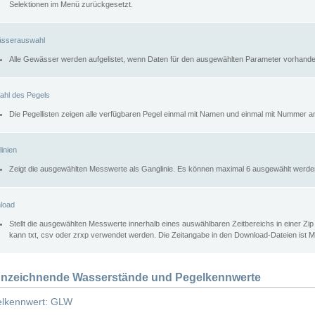
Selektionen im Menü zurückgesetzt.
sserauswahl
Alle Gewässer werden aufgelistet, wenn Daten für den ausgewählten Parameter vorhande
ahl des Pegels
Die Pegellisten zeigen alle verfügbaren Pegel einmal mit Namen und einmal mit Nummer a
inien
Zeigt die ausgewählten Messwerte als Ganglinie. Es können maximal 6 ausgewählt werde
load
Stellt die ausgewählten Messwerte innerhalb eines auswählbaren Zeitbereichs in einer Zi
kann txt, csv oder zrxp verwendet werden. Die Zeitangabe in den Download-Dateien ist 
nzeichnende Wasserstände und Pegelkennwerte
lkennwert: GLW