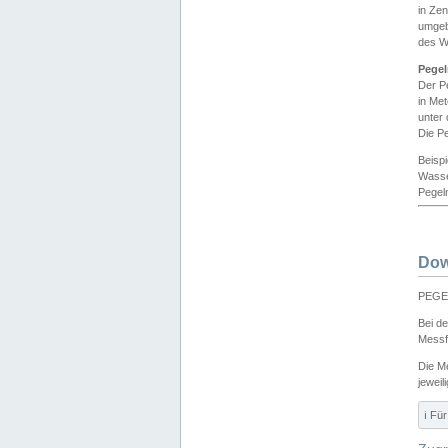
in Ze
umgeb
des W
Pegel
Der P
in Me
unter
Die Pe
Beisp
Wasse
Pegeln
Dow
PEGEL
Bei d
Messf
Die M
jeweil
ℹ️ F