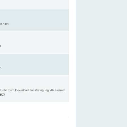
n sind.
n.
n.
p Datei zum Download zur Verfügung. Als Format
MEZ!