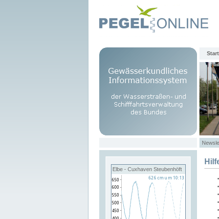
Start
Newsle
Hilf
Elbe - Cuxhaven Steubenhöft