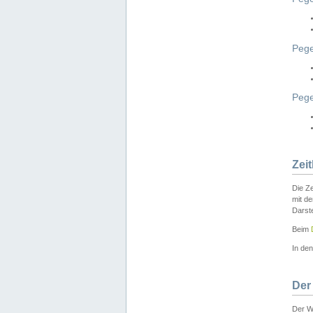
Pege
Peg
Zei
Die Ze
mit d
Darst
Beim
In de
Der
Der W