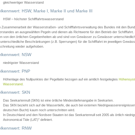
gleichwertiger Wasserstand
lkennwert: HSW, Marke I, Marke II und Marke III
HSW – höchster Schifffahrtswasserstand
in Zusammenarbeit der Wasserstraßen- und Schifffahrtsverwaltung des Bundes mit den Bund
standes an ausgewählten Pegeln und dienen als Richtwerte für den Betrieb der Schifffahrt. 
n von den örtlichen Gegebenheiten ab und sind von Gewässer zu Gewässer unterschiedlich
 unterschiedliche Beschränkungen (z.B. Sperrungen) für die Schifffahrt im jeweiligen Gewäss
schreitung wieder aufgehoben.
lkennwert: NSW
niedrigster Wasserstand
lkennwert: PNP
Höhenlage des Nullpunktes der Pegellatte bezogen auf ein amtlich festgelegtes
Höhensys
Wasserstand
.
lkennwert: SKN
Das Seekartennull (SKN) ist eine örtliche Mindesttiefenangabe in Seekarten.
Das SKN bezieht sich auf die Wassertiefe, die auch bei extemen Niedrigwasserereignissen
deutschen Bucht) kaum noch unterschritten wird.
In Deutschland und den Nordsee-Staaten ist das Seekartennull seit 2005 als örtlich nie
Astronomical Tide (LAT)" definiert.
lkennwert: RNW