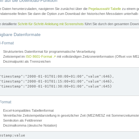
iff auf die Download-Funktion
e Daten herunterzuladen, navigieren Sie zunächst über die
Pegelauswahl-Tabelle
zu einem ge
datenseite finden Sie dann die Option zum Download der historischen Messdaten unterhalb
ne detaillierte
Schritt-für-Schritt-Anleitung mit Screenshots
führt Sie durch den gesamten Down
ügbare Datenformate
-Format
Strukturiertes Datenformat für programmatische Verarbeitung
Zeitstempel im
ISO 8601-Format
↗
mit vollständigen Zeitzoneninformation (Offset von 
Dezimalpunkt als Trennzeichen
"timestamp":"2000-01-01T01:00:00+01:00","value":646},

"timestamp":"2000-01-01T01:15:00+01:00","value":646},

"timestamp":"2000-01-01T01:30:00+01:00","value":645}

Format
Excel-kompatibles Tabellenformat
Vereinfachte Zeitstempeldarstellung in gesetzlicher Zeit (MEZ/MESZ mit Sommerzeitumstel
Semikolon als Feldtrenner
Dezimalkomma (deutsche Notation)
estamp;value
