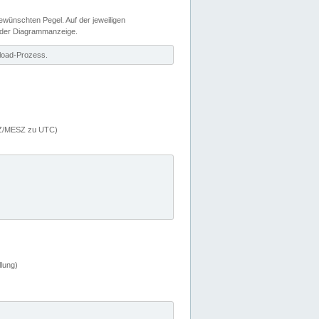
wünschten Pegel. Auf der jeweiligen
 der Diagrammanzeige.
load-Prozess.
MEZ/MESZ zu UTC)
lung)