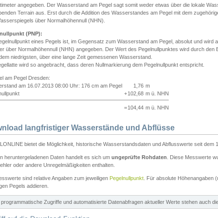
ntimeter angegeben. Der Wasserstand am Pegel sagt somit weder etwas über die lokale Wa
enden Terrain aus. Erst durch die Addition des Wasserstandes am Pegel mit dem zugehörig
asserspiegels über Normalhöhennull (NHN).
nullpunkt (PNP):
egelnullpunkt eines Pegels ist, im Gegensatz zum Wasserstand am Pegel, absolut und wir
ter über Normalhöhennull (NHN) angegeben. Der Wert des Pegelnullpunktes wird durch den Bet
 dem niedrigsten, über eine lange Zeit gemessenen Wasserstand.
gellatte wird so angebracht, dass deren Nullmarkierung dem Pegelnullpunkt entspricht.
iel am Pegel Dresden:
rstand am 16.07.2013 08:00 Uhr: 176 cm am Pegel
1,76
m
ullpunkt
+
102,68
m ü. NHN
=
104,44
m ü. NHN
nload langfristiger Wasserstände und Abflüsse
ONLINE bietet die Möglichkeit, historische Wasserstandsdaten und Abflusswerte seit dem 1
en heruntergeladenen Daten handelt es sich um
ungeprüfte Rohdaten
. Diese Messwerte wur
ehler oder andere Unregelmäßigkeiten enthalten.
esswerte sind relative Angaben zum jeweiligen
Pegelnullpunkt
. Für absolute Höhenangaben 
igen Pegels addieren.
ür programmatische Zugriffe und automatisierte Datenabfragen aktueller Werte stehen auch d