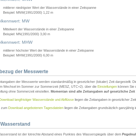
mittlerer niedrigster Wert der Wasserstände in einer Zeitspanne
Beispiel: MNW(1991/2000) 1,22 m
lkennwert: MW
Mittelwert der Wasserstände in einer Zeitspanne
Beispiel: MN(1991/2000) 3,00 m
elkennwert: MHW
mittlerer höchster Wert der Wasserstände in einer Zeitspanne
Beispiel: MHW(1991/2000) 6,00 m
tbezug der Messwerte
itangaben der Messwerte werden standardmäßig in gesetzlicher (lokaler) Zeit dargestellt. D
em Wechsel im Sommer zur Sommerzeit (MESZ, UTC+2). über die
Einstellungen
können Sie d
ellung ohne Sommerzeit einstellen.
Momentan sind alle Zeitangaben auf gesetzliche Zeit e
Download langfristiger Wasserstände und Abflüsse
liegen die Zeitangaben in gesetzlicher Zeit
n zum
Download angebotenen Tagesdateien
liegen die Zeitangaben grundsätzlich ganzjährig in
 Wasserstand
asserstand ist der lotrechte Abstand eines Punktes des Wasserspiegels über dem
Pegelnul