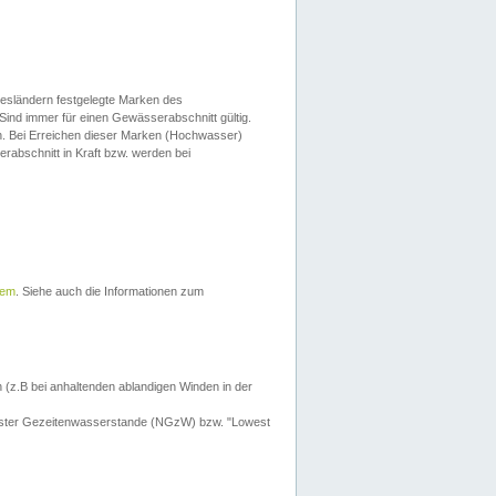
esländern festgelegte Marken des
Sind immer für einen Gewässerabschnitt gültig.
. Bei Erreichen dieser Marken (Hochwasser)
erabschnitt in Kraft bzw. werden bei
tem
. Siehe auch die Informationen zum
 (z.B bei anhaltenden ablandigen Winden in der
drigster Gezeitenwasserstande (NGzW) bzw. "Lowest