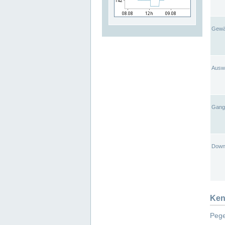
Gewä
Ausw
Gangl
Down
Ken
Pege