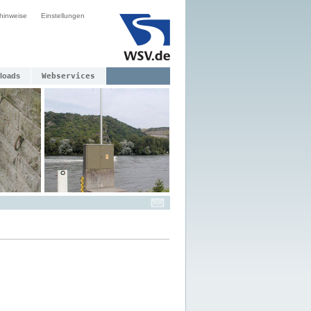
hinweise
Einstellungen
loads
Webservices