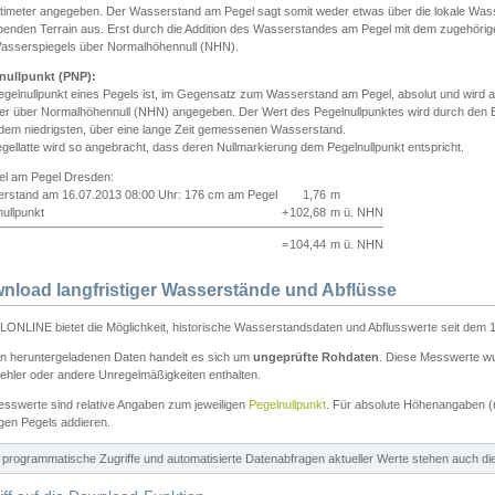
ntimeter angegeben. Der Wasserstand am Pegel sagt somit weder etwas über die lokale Wa
enden Terrain aus. Erst durch die Addition des Wasserstandes am Pegel mit dem zugehörig
asserspiegels über Normalhöhennull (NHN).
nullpunkt (PNP):
egelnullpunkt eines Pegels ist, im Gegensatz zum Wasserstand am Pegel, absolut und wir
ter über Normalhöhennull (NHN) angegeben. Der Wert des Pegelnullpunktes wird durch den Bet
 dem niedrigsten, über eine lange Zeit gemessenen Wasserstand.
gellatte wird so angebracht, dass deren Nullmarkierung dem Pegelnullpunkt entspricht.
iel am Pegel Dresden:
rstand am 16.07.2013 08:00 Uhr: 176 cm am Pegel
1,76
m
ullpunkt
+
102,68
m ü. NHN
=
104,44
m ü. NHN
nload langfristiger Wasserstände und Abflüsse
ONLINE bietet die Möglichkeit, historische Wasserstandsdaten und Abflusswerte seit dem 1
en heruntergeladenen Daten handelt es sich um
ungeprüfte Rohdaten
. Diese Messwerte wur
ehler oder andere Unregelmäßigkeiten enthalten.
esswerte sind relative Angaben zum jeweiligen
Pegelnullpunkt
. Für absolute Höhenangaben 
igen Pegels addieren.
ür programmatische Zugriffe und automatisierte Datenabfragen aktueller Werte stehen auch d