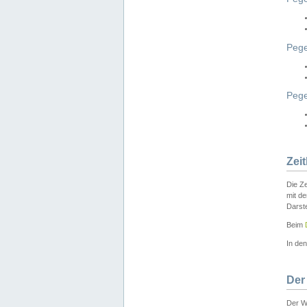
Pege
Peg
Zei
Die Ze
mit d
Darst
Beim
In de
Der
Der W