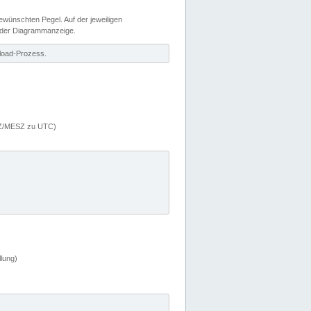
wünschten Pegel. Auf der jeweiligen
 der Diagrammanzeige.
load-Prozess.
MEZ/MESZ zu UTC)
lung)