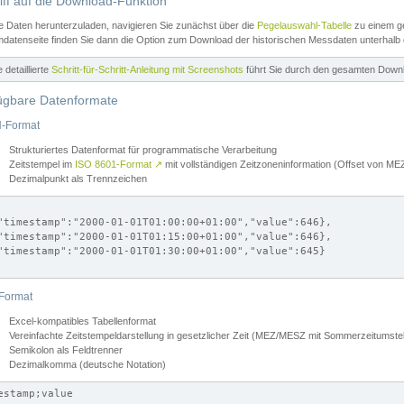
iff auf die Download-Funktion
e Daten herunterzuladen, navigieren Sie zunächst über die
Pegelauswahl-Tabelle
zu einem ge
datenseite finden Sie dann die Option zum Download der historischen Messdaten unterhalb
ne detaillierte
Schritt-für-Schritt-Anleitung mit Screenshots
führt Sie durch den gesamten Down
ügbare Datenformate
-Format
Strukturiertes Datenformat für programmatische Verarbeitung
Zeitstempel im
ISO 8601-Format
↗
mit vollständigen Zeitzoneninformation (Offset von 
Dezimalpunkt als Trennzeichen
"timestamp":"2000-01-01T01:00:00+01:00","value":646},

"timestamp":"2000-01-01T01:15:00+01:00","value":646},

"timestamp":"2000-01-01T01:30:00+01:00","value":645}

Format
Excel-kompatibles Tabellenformat
Vereinfachte Zeitstempeldarstellung in gesetzlicher Zeit (MEZ/MESZ mit Sommerzeitumstel
Semikolon als Feldtrenner
Dezimalkomma (deutsche Notation)
estamp;value
