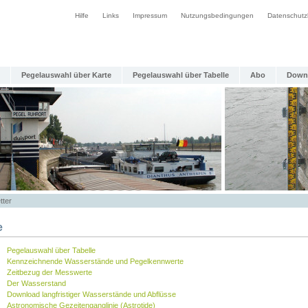
Hilfe
Links
Impressum
Nutzungsbedingungen
Datenschutz
Pegelauswahl über Karte
Pegelauswahl über Tabelle
Abo
Down
tter
e
Pegelauswahl über Tabelle
Kennzeichnende Wasserstände und Pegelkennwerte
Zeitbezug der Messwerte
Der Wasserstand
Download langfristiger Wasserstände und Abflüsse
Astronomische Gezeitenganglinie (Astrotide)