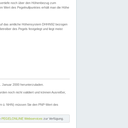
ssertiefe noch über den Höhenbezug zum
en Wert des Pegelnullpunktes erhält man die Höhe
d auf das amtliche Höhensystem DHHN92 bezogen
reiber des Pegels festgelegt und liegt meist
. Januar 2000 herunterzuladen.
den noch nicht validiert und können Ausreißer,
(m ü. NHN) müssen Sie den PNP-Wert des
ie
PEGELONLINE Webservices
zur Verfügung.