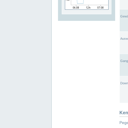
Gewä
Ausw
Gangl
Down
Ken
Pege