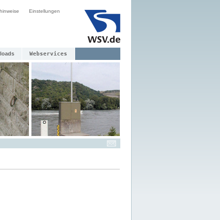
hinweise
Einstellungen
loads
Webservices