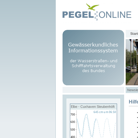
Start
Newsle
Hilf
Elbe - Cuxhaven Steubenhöft