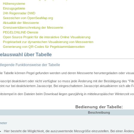
Höhensysteme
Einzugsgebiete
24h Regenradar DWD
Seezeichen von OpenSeaMap.org
Aktualität der Messwerte
Grenzwertüberschreitung der Messwerte
PEGELONLINE-Dienste
Open Source Projekt für die interaktive Online Visualisierung
Projektarbeit zur dynamischen Visualisierung von Messwerten
Generierung von QR-Codes für Pegelstammdatenseiten
elauswahl über Tabelle
legende Funktionsweise der Tabelle
die Tabelle können Pegel gefunden werden und deren Messwerte heruntergeladen oder visuali
vascript deaktiviert oder nicht verfügbar so muss jede Änderung mit der Bestätigung des "Filt
int nur bei deaktiviertem Javascript. Bei eingeschaltetem Javascript aktualisieren sich alle 
itstempel in den Dateien beim Download liegen ganzjährig in mitteleuropäischer Winterzeit vo
Bedienung der Tabelle:
Beschreibung
meter
Hier besteht die Möglichkeit, die auszuwertende Messgröße einzustellen. Bei einer Ände