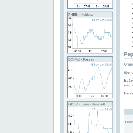
RHEIN - Koblenz
Peg
DONAU - Passau
Grund
über 
Ist Ja
ersche
Die Ze
ODER - Eisenhüttenstadt
Para