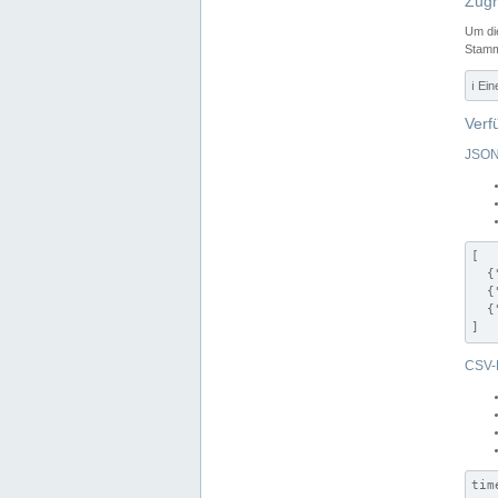
Zugr
Um di
Stamm
ℹ️ Ei
Verf
JSON
[

  {
  {
  {
]
CSV-
tim