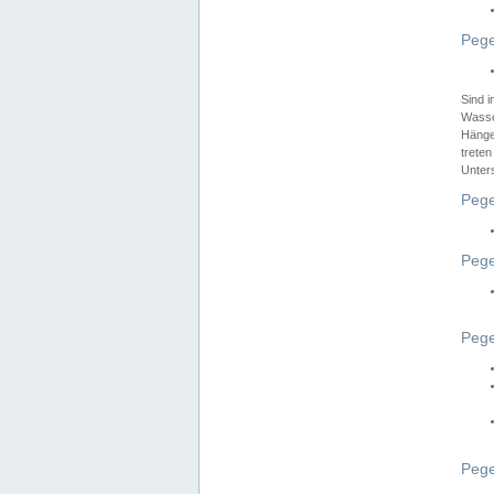
Pege
Sind 
Wasser
Hänge
treten
Unter
Pege
Pege
Pege
Pege