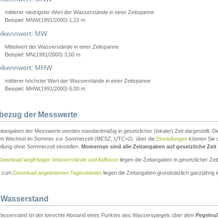
mittlerer niedrigster Wert der Wasserstände in einer Zeitspanne
Beispiel: MNW(1991/2000) 1,22 m
lkennwert: MW
Mittelwert der Wasserstände in einer Zeitspanne
Beispiel: MN(1991/2000) 3,00 m
elkennwert: MHW
mittlerer höchster Wert der Wasserstände in einer Zeitspanne
Beispiel: MHW(1991/2000) 6,00 m
tbezug der Messwerte
itangaben der Messwerte werden standardmäßig in gesetzlicher (lokaler) Zeit dargestellt. D
em Wechsel im Sommer zur Sommerzeit (MESZ, UTC+2). über die
Einstellungen
können Sie d
ellung ohne Sommerzeit einstellen.
Momentan sind alle Zeitangaben auf gesetzliche Zeit e
Download langfristiger Wasserstände und Abflüsse
liegen die Zeitangaben in gesetzlicher Zeit
n zum
Download angebotenen Tagesdateien
liegen die Zeitangaben grundsätzlich ganzjährig in
 Wasserstand
asserstand ist der lotrechte Abstand eines Punktes des Wasserspiegels über dem
Pegelnul