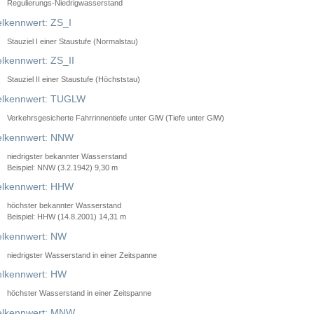
Regulierungs-Niedrigwasserstand
lkennwert: ZS_I
Stauziel I einer Staustufe (Normalstau)
lkennwert: ZS_II
Stauziel II einer Staustufe (Höchststau)
elkennwert: TUGLW
Verkehrsgesicherte Fahrrinnentiefe unter GlW (Tiefe unter GlW)
lkennwert: NNW
niedrigster bekannter Wasserstand
Beispiel: NNW (3.2.1942) 9,30 m
lkennwert: HHW
höchster bekannter Wasserstand
Beispiel: HHW (14.8.2001) 14,31 m
lkennwert: NW
niedrigster Wasserstand in einer Zeitspanne
lkennwert: HW
höchster Wasserstand in einer Zeitspanne
elkennwert: MNW