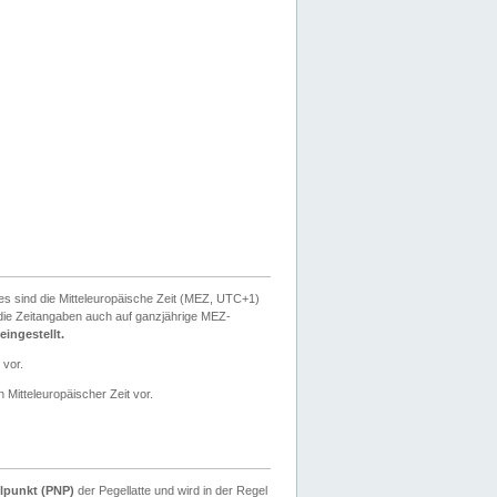
ies sind die Mitteleuropäische Zeit (MEZ, UTC+1)
ie Zeitangaben auch auf ganzjährige MEZ-
ingestellt.
 vor.
 Mitteleuropäischer Zeit vor.
lpunkt (PNP)
der Pegellatte und wird in der Regel