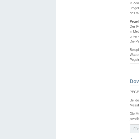
in Ze
umgeb
des W
Pegel
Der P
in Me
unter
Die Pe
Beisp
Wasse
Pegeln
Dow
PEGEL
Bei d
Messf
Die M
jeweil
ℹ️ F