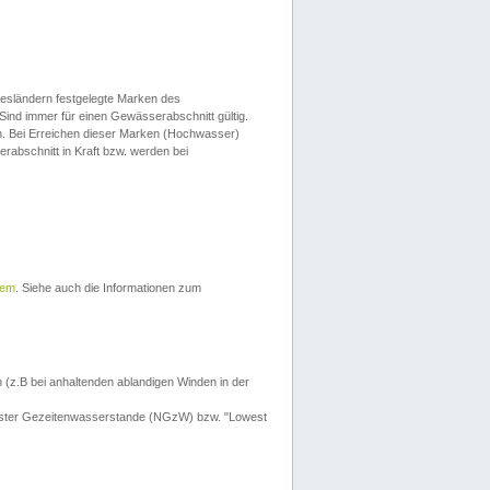
esländern festgelegte Marken des
Sind immer für einen Gewässerabschnitt gültig.
. Bei Erreichen dieser Marken (Hochwasser)
erabschnitt in Kraft bzw. werden bei
tem
. Siehe auch die Informationen zum
 (z.B bei anhaltenden ablandigen Winden in der
drigster Gezeitenwasserstande (NGzW) bzw. "Lowest