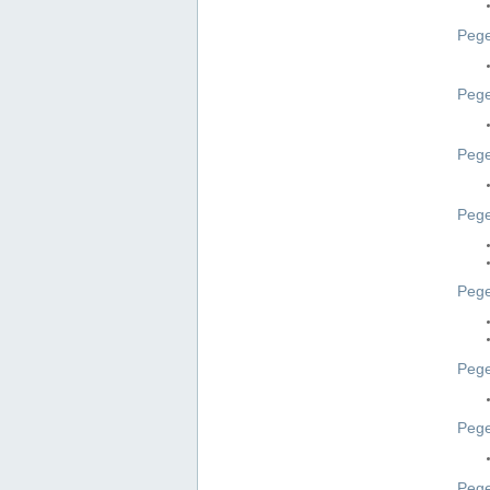
Pege
Pege
Peg
Pege
Pege
Pege
Pege
Peg