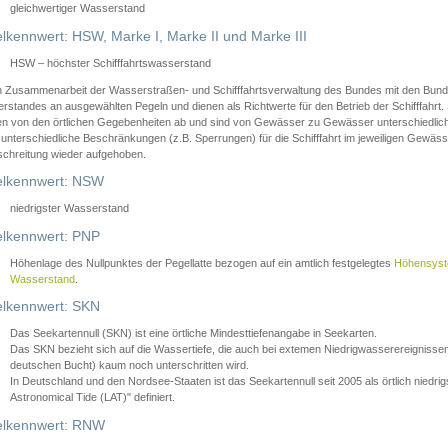
gleichwertiger Wasserstand
lkennwert: HSW, Marke I, Marke II und Marke III
HSW – höchster Schifffahrtswasserstand
in Zusammenarbeit der Wasserstraßen- und Schifffahrtsverwaltung des Bundes mit den Bund
standes an ausgewählten Pegeln und dienen als Richtwerte für den Betrieb der Schifffahrt. 
n von den örtlichen Gegebenheiten ab und sind von Gewässer zu Gewässer unterschiedlich
 unterschiedliche Beschränkungen (z.B. Sperrungen) für die Schifffahrt im jeweiligen Gewäss
schreitung wieder aufgehoben.
lkennwert: NSW
niedrigster Wasserstand
lkennwert: PNP
Höhenlage des Nullpunktes der Pegellatte bezogen auf ein amtlich festgelegtes
Höhensys
Wasserstand
.
lkennwert: SKN
Das Seekartennull (SKN) ist eine örtliche Mindesttiefenangabe in Seekarten.
Das SKN bezieht sich auf die Wassertiefe, die auch bei extemen Niedrigwasserereignissen
deutschen Bucht) kaum noch unterschritten wird.
In Deutschland und den Nordsee-Staaten ist das Seekartennull seit 2005 als örtlich nie
Astronomical Tide (LAT)" definiert.
lkennwert: RNW