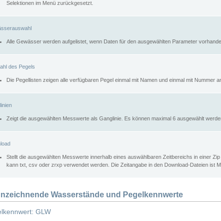
Selektionen im Menü zurückgesetzt.
sserauswahl
Alle Gewässer werden aufgelistet, wenn Daten für den ausgewählten Parameter vorhande
ahl des Pegels
Die Pegellisten zeigen alle verfügbaren Pegel einmal mit Namen und einmal mit Nummer a
inien
Zeigt die ausgewählten Messwerte als Ganglinie. Es können maximal 6 ausgewählt werde
load
Stellt die ausgewählten Messwerte innerhalb eines auswählbaren Zeitbereichs in einer Zi
kann txt, csv oder zrxp verwendet werden. Die Zeitangabe in den Download-Dateien ist 
nzeichnende Wasserstände und Pegelkennwerte
lkennwert: GLW