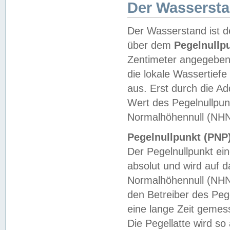
Der Wasserst
Der Wasserstand ist d
über dem
Pegelnullp
Zentimeter angegeben
die lokale Wassertie
aus. Erst durch die A
Wert des Pegelnullpun
Normalhöhennull (NHN
Pegelnullpunkt (PNP)
Der Pegelnullpunkt ei
absolut und wird auf
Normalhöhennull (NHN
den Betreiber des Pege
eine lange Zeit geme
Die Pegellatte wird s