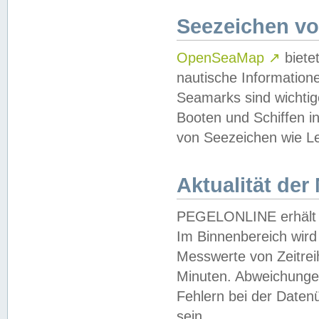
Seezeichen v
OpenSeaMap
↗
biete
nautische Information
Seamarks sind wichtig
Booten und Schiffen i
von Seezeichen wie Le
Aktualität der
PEGELONLINE erhält u
Im Binnenbereich wird 
Messwerte von Zeitreih
Minuten. Abweichungen
Fehlern bei der Daten
sein.