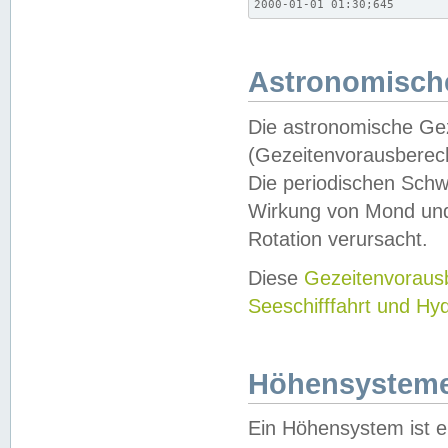
2000-01-01 01:30;645
Astronomische
Die astronomische Gez
(Gezeitenvorausberec
Die periodischen Schw
Wirkung von Mond und
Rotation verursacht.
Diese
Gezeitenvorau
Seeschifffahrt und Hy
Höhensystem
Ein Höhensystem ist e