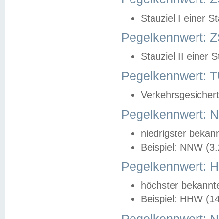
Stauziel I einer S
Pegelkennwert: Z
Stauziel II einer 
Pegelkennwert:
Verkehrsgesichert
Pegelkennwert:
niedrigster bekan
Beispiel: NNW (3
Pegelkennwert:
höchster bekannt
Beispiel: HHW (1
Pegelkennwert: 