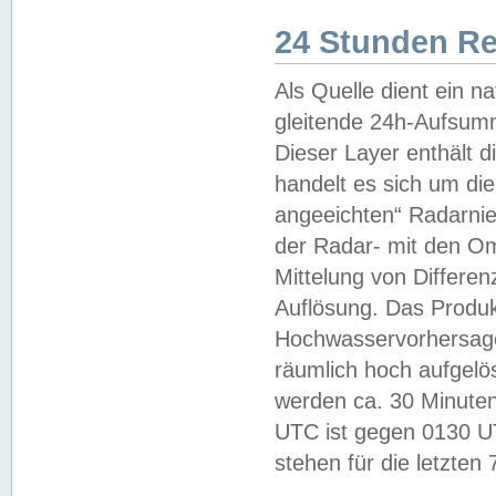
24 Stunden R
Als Quelle dient ein n
gleitende 24h-Aufsum
Dieser Layer enthält
handelt es sich um di
angeeichten“ Radarnie
der Radar- mit den O
Mittelung von Differe
Auflösung. Das Produk
Hochwasservorhersagez
räumlich hoch aufgelö
werden ca. 30 Minuten
UTC ist gegen 0130 UTC
stehen für die letzten