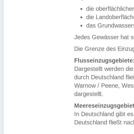
die oberflächlich
die Landoberfläc
das Grundwasser
Jedes Gewässer hat se
Die Grenze des Einzug
Flusseinzugsgebiete
Dargestellt werden die
durch Deutschland fli
Warnow / Peene, Weser
dargestellt.
Meereseinzugsgebiet
In Deutschland gibt 
Deutschland fließt n