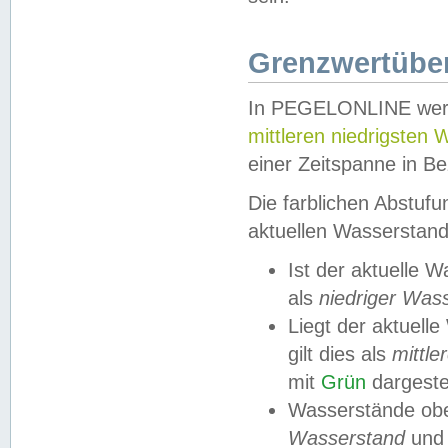
Grenzwertüber
In PEGELONLINE werde
mittleren niedrigsten
einer Zeitspanne in Be
Die farblichen Abstuf
aktuellen Wasserstand
Ist der aktuelle 
als
niedriger Was
Liegt der aktue
gilt dies als
mittle
mit
Grün
dargestel
Wasserstände obe
Wasserstand
und