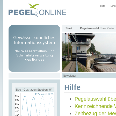
Hilfe
Link
Start
Pegelauswahl über Karte
Newsletter
Hilfe
Elbe - Cuxhaven Steubenhöft
Pegelauswahl übe
Kennzeichnende 
Zeitbezug der Me