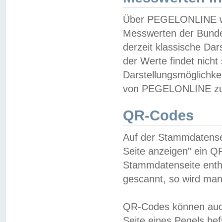
Über PEGELONLINE wer
Messwerten der Bundes
derzeit klassische Da
der Werte findet nicht 
Darstellungsmöglichkei
von PEGELONLINE zu 
QR-Codes
Auf der Stammdatensei
Seite anzeigen" ein Q
Stammdatenseite enthä
gescannt, so wird man
QR-Codes können auc
Seite eines Pegels be