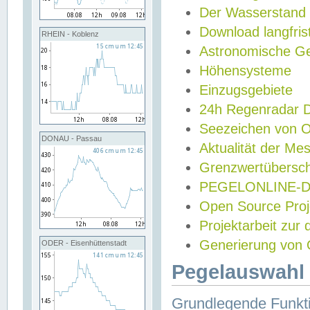
Der Wasserstand
Download langfris
RHEIN - Koblenz
Astronomische Gez
Höhensysteme
Einzugsgebiete
24h Regenradar
Seezeichen von 
DONAU - Passau
Aktualität der Me
Grenzwertübersch
PEGELONLINE-Di
Open Source Projek
Projektarbeit zur
Generierung von 
ODER - Eisenhüttenstadt
Pegelauswahl 
Grundlegende Funkti