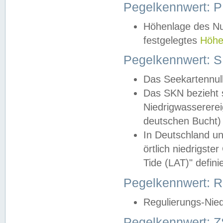
Pegelkennwert: 
Höhenlage des Nul
festgelegtes
Höhe
Pegelkennwert: 
Das Seekartennull
Das SKN bezieht s
Niedrigwassererei
deutschen Bucht) 
In Deutschland un
örtlich niedrigst
Tide (LAT)" definie
Pegelkennwert:
Regulierungs-Nie
Pegelkennwert: Z