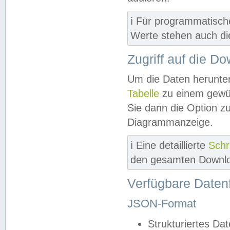
ℹ️ Für programmatisch
Werte stehen auch d
Zugriff auf die D
Um die Daten herunter
Tabelle
zu einem gewün
Sie dann die Option z
Diagrammanzeige.
ℹ️ Eine detaillierte
Schr
den gesamten Downlo
Verfügbare Daten
JSON-Format
Strukturiertes Da