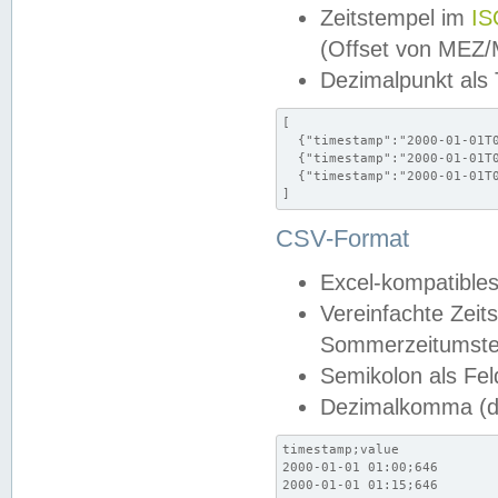
Zeitstempel im
IS
(Offset von MEZ
Dezimalpunkt als
[

  {"timestamp":"2000-01-01T0
  {"timestamp":"2000-01-01T0
  {"timestamp":"2000-01-01T0
]
CSV-Format
Excel-kompatibles
Vereinfachte Zeit
Sommerzeitumstel
Semikolon als Fel
Dezimalkomma (de
timestamp;value

2000-01-01 01:00;646

2000-01-01 01:15;646
