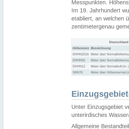
Messpunkten. Höhensy
Im 19. Jahrhundert wu
etabliert, an welchen 
zentimetergenau gem
Deutschland
Höhennetz
Bezeichnung
DHHN2016
Meter über Normalhöhennul
DHHN92
Meter über Normalhöhennul
DHHN12
Meter über Normalnull (m. 
SNN76
Meter über Höhennormal (m
Einzugsgebiet
Unter Einzugsgebiet v
unterirdisches Wasser
Allgemeine Bestandtei