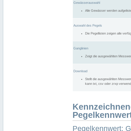
Gewässerauswahl
Alle Gewässer werden aufgelist
Auswahl des Pegels
Die Pegellisten zeigen alle ver
Ganglinien
Zeigt die ausgewählten Messwer
Download
Stellt die ausgewählten Messwer
kann txt, csv oder zrxp verwen
Kennzeichnen
Pegelkennwer
Pegelkennwert: 