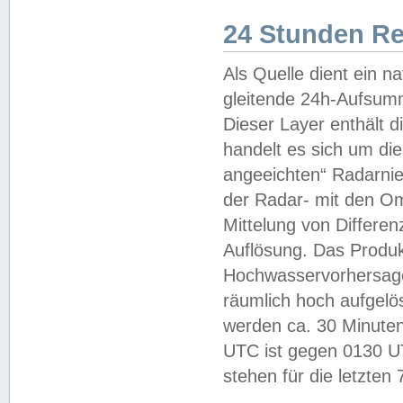
24 Stunden R
Als Quelle dient ein n
gleitende 24h-Aufsum
Dieser Layer enthält
handelt es sich um di
angeeichten“ Radarnie
der Radar- mit den O
Mittelung von Differe
Auflösung. Das Produk
Hochwasservorhersagez
räumlich hoch aufgelö
werden ca. 30 Minuten
UTC ist gegen 0130 UTC
stehen für die letzten