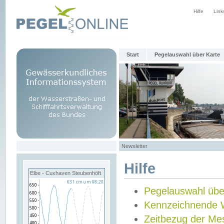
Hilfe
Link
Start
Pegelauswahl über Karte
Newsletter
Hilfe
Elbe - Cuxhaven Steubenhöft
Pegelauswahl übe
Kennzeichnende 
Zeitbezug der Me