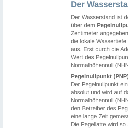
Der Wasserst
Der Wasserstand ist d
über dem
Pegelnullp
Zentimeter angegeben
die lokale Wassertie
aus. Erst durch die A
Wert des Pegelnullpun
Normalhöhennull (NHN
Pegelnullpunkt (PNP)
Der Pegelnullpunkt ei
absolut und wird auf
Normalhöhennull (NHN
den Betreiber des Pege
eine lange Zeit geme
Die Pegellatte wird s