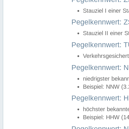
Stauziel I einer S
Pegelkennwert: Z
Stauziel II einer 
Pegelkennwert:
Verkehrsgesichert
Pegelkennwert:
niedrigster bekan
Beispiel: NNW (3
Pegelkennwert:
höchster bekannt
Beispiel: HHW (1
Pegelkennwert: 