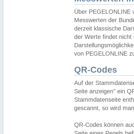
Über PEGELONLINE wer
Messwerten der Bundes
derzeit klassische Da
der Werte findet nicht 
Darstellungsmöglichkei
von PEGELONLINE zu 
QR-Codes
Auf der Stammdatensei
Seite anzeigen" ein Q
Stammdatenseite enthä
gescannt, so wird man
QR-Codes können auc
Seite eines Pegels be