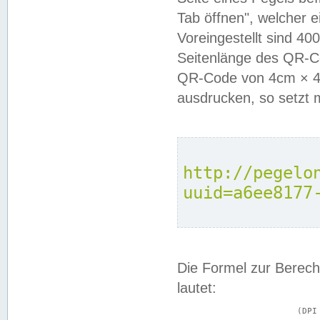
Tab öffnen", welcher 
Voreingestellt sind 4
Seitenlänge des QR-C
QR-Code von 4cm × 4c
ausdrucken, so setzt 
http://pegelo
uuid=a6ee8177
Die Formel zur Berech
lautet:
			(DPI × Druckkantenlänge in cm) ÷ 2,54 = Kantenlänge in Pixel
