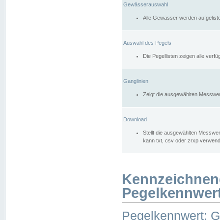
Gewässerauswahl
Alle Gewässer werden aufgelist
Auswahl des Pegels
Die Pegellisten zeigen alle ver
Ganglinien
Zeigt die ausgewählten Messwer
Download
Stellt die ausgewählten Messwer
kann txt, csv oder zrxp verwen
Kennzeichnen
Pegelkennwer
Pegelkennwert: 