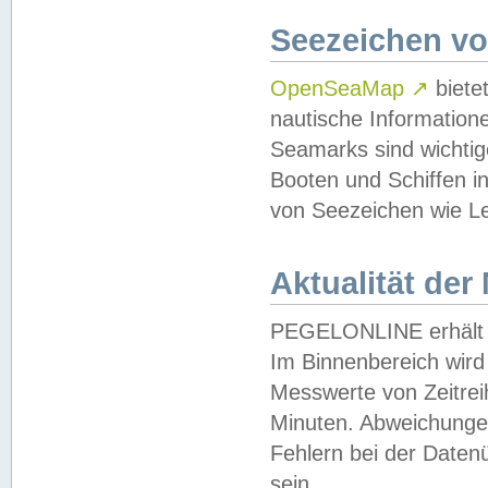
Seezeichen v
OpenSeaMap
↗
biete
nautische Information
Seamarks sind wichtig
Booten und Schiffen i
von Seezeichen wie Le
Aktualität der
PEGELONLINE erhält u
Im Binnenbereich wird 
Messwerte von Zeitreih
Minuten. Abweichungen
Fehlern bei der Daten
sein.