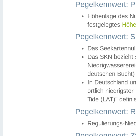
Pegelkennwert: 
Höhenlage des Nul
festgelegtes
Höhe
Pegelkennwert: 
Das Seekartennull
Das SKN bezieht s
Niedrigwassererei
deutschen Bucht) 
In Deutschland un
örtlich niedrigst
Tide (LAT)" definie
Pegelkennwert:
Regulierungs-Nie
Pegelkennwert: Z