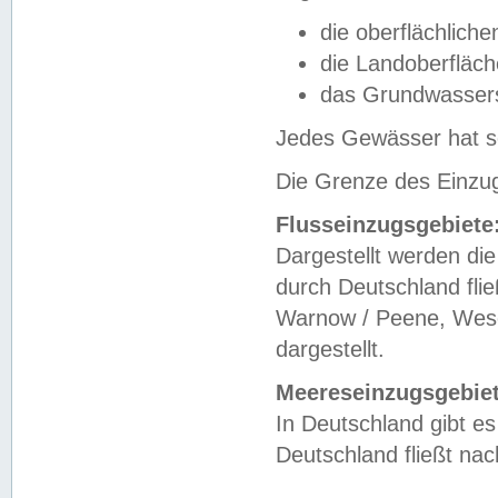
die oberflächlich
die Landoberfläc
das Grundwasser
Jedes Gewässer hat se
Die Grenze des Einzug
Flusseinzugsgebiete
Dargestellt werden die
durch Deutschland fli
Warnow / Peene, Weser
dargestellt.
Meereseinzugsgebiet
In Deutschland gibt 
Deutschland fließt n