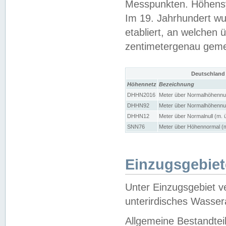
Messpunkten. Höhensy
Im 19. Jahrhundert wu
etabliert, an welchen 
zentimetergenau gem
Deutschland
Höhennetz
Bezeichnung
DHHN2016
Meter über Normalhöhennul
DHHN92
Meter über Normalhöhennul
DHHN12
Meter über Normalnull (m. 
SNN76
Meter über Höhennormal (m
Einzugsgebiet
Unter Einzugsgebiet v
unterirdisches Wasser
Allgemeine Bestandtei