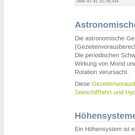
2000-01-01 01:30;645
Astronomische
Die astronomische Gez
(Gezeitenvorausberec
Die periodischen Schw
Wirkung von Mond und
Rotation verursacht.
Diese
Gezeitenvorau
Seeschifffahrt und Hy
Höhensystem
Ein Höhensystem ist e