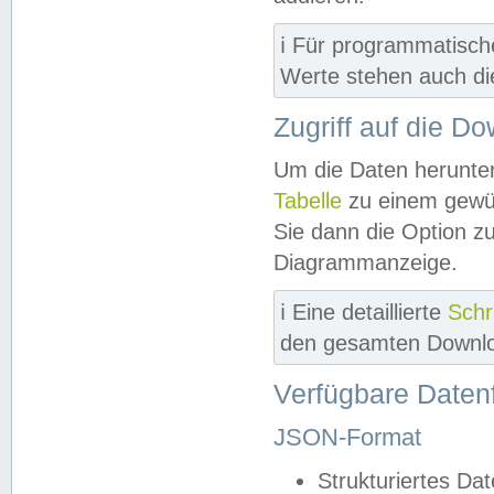
ℹ️ Für programmatisch
Werte stehen auch d
Zugriff auf die D
Um die Daten herunter
Tabelle
zu einem gewün
Sie dann die Option z
Diagrammanzeige.
ℹ️ Eine detaillierte
Schr
den gesamten Downlo
Verfügbare Daten
JSON-Format
Strukturiertes Da