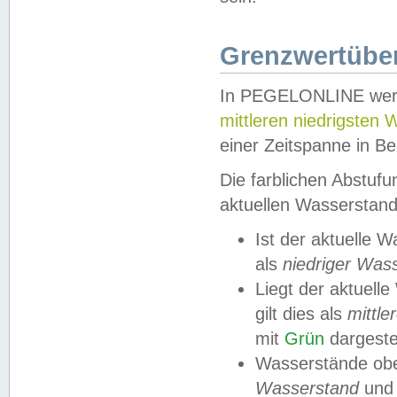
Grenzwertüber
In PEGELONLINE werde
mittleren niedrigsten
einer Zeitspanne in Be
Die farblichen Abstuf
aktuellen Wasserstand
Ist der aktuelle 
als
niedriger Was
Liegt der aktue
gilt dies als
mittle
mit
Grün
dargestel
Wasserstände obe
Wasserstand
und