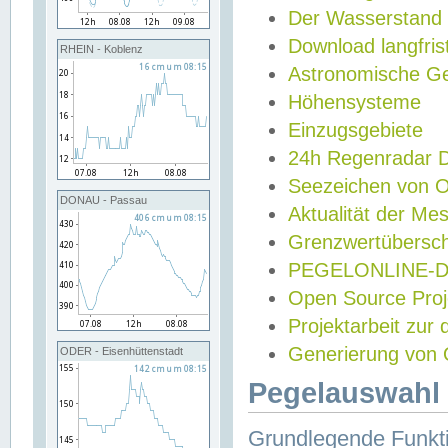
Der Wasserstand
Download langfris
RHEIN - Koblenz
Astronomische Gez
Höhensysteme
Einzugsgebiete
24h Regenradar
Seezeichen von 
DONAU - Passau
Aktualität der Me
Grenzwertübersch
PEGELONLINE-Di
Open Source Projek
Projektarbeit zur
Generierung von 
ODER - Eisenhüttenstadt
Pegelauswahl 
Grundlegende Funkti