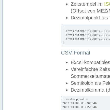
Zeitstempel im
IS
(Offset von MEZ
Dezimalpunkt als
[

  {"timestamp":"2000-01-01T0
  {"timestamp":"2000-01-01T0
  {"timestamp":"2000-01-01T0
]
CSV-Format
Excel-kompatibles
Vereinfachte Zeit
Sommerzeitumstel
Semikolon als Fel
Dezimalkomma (de
timestamp;value

2000-01-01 01:00;646

2000-01-01 01:15;646
