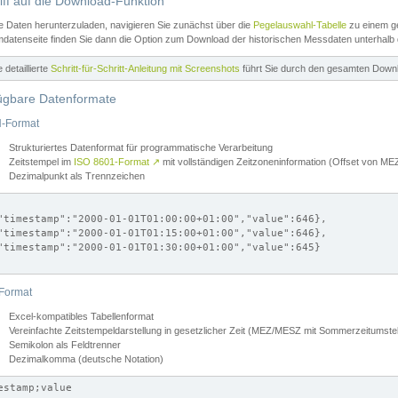
iff auf die Download-Funktion
e Daten herunterzuladen, navigieren Sie zunächst über die
Pegelauswahl-Tabelle
zu einem ge
datenseite finden Sie dann die Option zum Download der historischen Messdaten unterhalb
ne detaillierte
Schritt-für-Schritt-Anleitung mit Screenshots
führt Sie durch den gesamten Down
ügbare Datenformate
-Format
Strukturiertes Datenformat für programmatische Verarbeitung
Zeitstempel im
ISO 8601-Format
↗
mit vollständigen Zeitzoneninformation (Offset von 
Dezimalpunkt als Trennzeichen
"timestamp":"2000-01-01T01:00:00+01:00","value":646},

"timestamp":"2000-01-01T01:15:00+01:00","value":646},

"timestamp":"2000-01-01T01:30:00+01:00","value":645}

Format
Excel-kompatibles Tabellenformat
Vereinfachte Zeitstempeldarstellung in gesetzlicher Zeit (MEZ/MESZ mit Sommerzeitumstel
Semikolon als Feldtrenner
Dezimalkomma (deutsche Notation)
estamp;value
