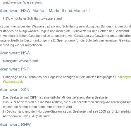
gleichwertiger Wasserstand
lkennwert: HSW, Marke I, Marke II und Marke III
HSW – höchster Schifffahrtswasserstand
in Zusammenarbeit der Wasserstraßen- und Schifffahrtsverwaltung des Bundes mit den Bund
standes an ausgewählten Pegeln und dienen als Richtwerte für den Betrieb der Schifffahrt. 
n von den örtlichen Gegebenheiten ab und sind von Gewässer zu Gewässer unterschiedlich
 unterschiedliche Beschränkungen (z.B. Sperrungen) für die Schifffahrt im jeweiligen Gewäss
schreitung wieder aufgehoben.
lkennwert: NSW
niedrigster Wasserstand
lkennwert: PNP
Höhenlage des Nullpunktes der Pegellatte bezogen auf ein amtlich festgelegtes
Höhensys
Wasserstand
.
lkennwert: SKN
Das Seekartennull (SKN) ist eine örtliche Mindesttiefenangabe in Seekarten.
Das SKN bezieht sich auf die Wassertiefe, die auch bei extemen Niedrigwasserereignissen
deutschen Bucht) kaum noch unterschritten wird.
In Deutschland und den Nordsee-Staaten ist das Seekartennull seit 2005 als örtlich nie
Astronomical Tide (LAT)" definiert.
lkennwert: RNW