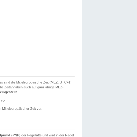
ies sind die Mitteleuropäische Zeit (MEZ, UTC+1)
ie Zeitangaben auch auf ganzjährige MEZ-
ingestellt.
 vor.
 Mitteleuropäischer Zeit vor.
lpunkt (PNP)
der Pegellatte und wird in der Regel