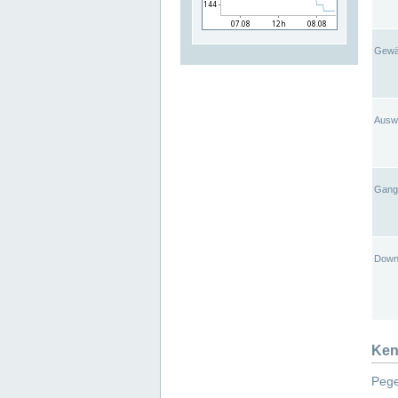
Gewä
Ausw
Gangl
Down
Ken
Pege