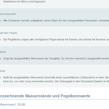
Selektionen im Menü zurückgesetzt.
sserauswahl
Alle Gewässer werden aufgelistet, wenn Daten für den ausgewählten Parameter vorhande
ahl des Pegels
Die Pegellisten zeigen alle verfügbaren Pegel einmal mit Namen und einmal mit Nummer a
inien
Zeigt die ausgewählten Messwerte als Ganglinie. Es können maximal 6 ausgewählt werde
load
Stellt die ausgewählten Messwerte innerhalb eines auswählbaren Zeitbereichs in einer Zi
kann txt, csv oder zrxp verwendet werden. Die Zeitangabe in den Download-Dateien ist 
nzeichnende Wasserstände und Pegelkennwerte
lkennwert: GLW