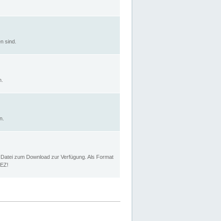
n sind.
n.
n.
p Datei zum Download zur Verfügung. Als Format
MEZ!