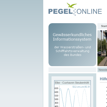
Start
Newsle
Hilf
Elbe - Cuxhaven Steubenhöft