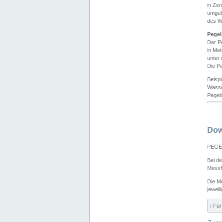
in Ze
umgeb
des W
Pegel
Der P
in Me
unter
Die Pe
Beisp
Wasse
Pegeln
Dow
PEGEL
Bei d
Messf
Die M
jeweil
ℹ️ F