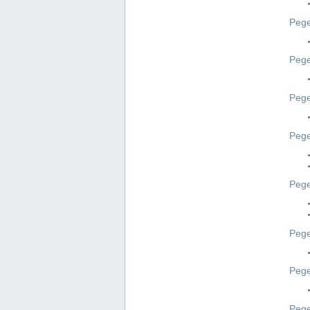
Pege
Pege
Peg
Pege
Pege
Pege
Pege
Peg