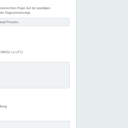
wünschten Pegel. Auf der jeweiligen
 der Diagrammanzeige.
load-Prozess.
MEZ/MESZ zu UTC)
lung)