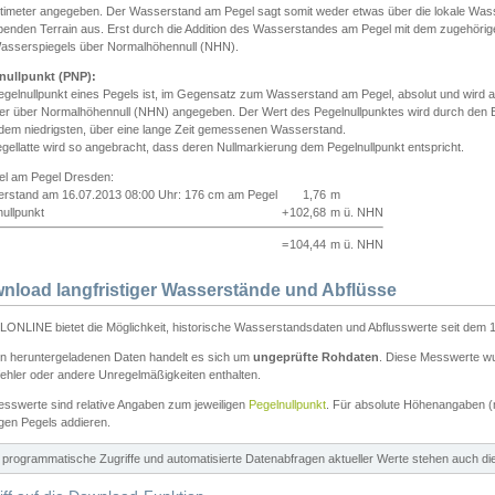
ntimeter angegeben. Der Wasserstand am Pegel sagt somit weder etwas über die lokale Wa
enden Terrain aus. Erst durch die Addition des Wasserstandes am Pegel mit dem zugehörig
asserspiegels über Normalhöhennull (NHN).
nullpunkt (PNP):
egelnullpunkt eines Pegels ist, im Gegensatz zum Wasserstand am Pegel, absolut und wir
ter über Normalhöhennull (NHN) angegeben. Der Wert des Pegelnullpunktes wird durch den Bet
 dem niedrigsten, über eine lange Zeit gemessenen Wasserstand.
gellatte wird so angebracht, dass deren Nullmarkierung dem Pegelnullpunkt entspricht.
iel am Pegel Dresden:
rstand am 16.07.2013 08:00 Uhr: 176 cm am Pegel
1,76
m
ullpunkt
+
102,68
m ü. NHN
=
104,44
m ü. NHN
nload langfristiger Wasserstände und Abflüsse
ONLINE bietet die Möglichkeit, historische Wasserstandsdaten und Abflusswerte seit dem 1
en heruntergeladenen Daten handelt es sich um
ungeprüfte Rohdaten
. Diese Messwerte wur
ehler oder andere Unregelmäßigkeiten enthalten.
esswerte sind relative Angaben zum jeweiligen
Pegelnullpunkt
. Für absolute Höhenangaben 
igen Pegels addieren.
ür programmatische Zugriffe und automatisierte Datenabfragen aktueller Werte stehen auch d