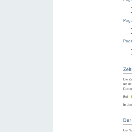
Pege
Peg
Zei
Die Ze
mit d
Darst
Beim
In de
Der
Der W