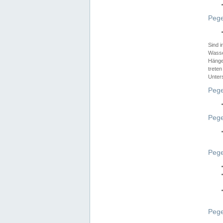
Pege
Sind 
Wasser
Hänge
treten
Unter
Pege
Pege
Pege
Pege