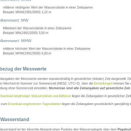
mittlerer niedrigster Wert der Wasserstände in einer Zeitspanne
Beispiel: MNW(1991/2000) 1,22 m
lkennwert: MW
Mittelwert der Wasserstände in einer Zeitspanne
Beispiel: MN(1991/2000) 3,00 m
elkennwert: MHW
mittlerer höchster Wert der Wasserstände in einer Zeitspanne
Beispiel: MHW(1991/2000) 6,00 m
tbezug der Messwerte
itangaben der Messwerte werden standardmäßig in gesetzlicher (lokaler) Zeit dargestellt. D
em Wechsel im Sommer zur Sommerzeit (MESZ, UTC+2). über die
Einstellungen
können Sie d
ellung ohne Sommerzeit einstellen.
Momentan sind alle Zeitangaben auf gesetzliche Zeit e
Download langfristiger Wasserstände und Abflüsse
liegen die Zeitangaben in gesetzlicher Zeit
n zum
Download angebotenen Tagesdateien
liegen die Zeitangaben grundsätzlich ganzjährig in
 Wasserstand
asserstand ist der lotrechte Abstand eines Punktes des Wasserspiegels über dem
Pegelnul