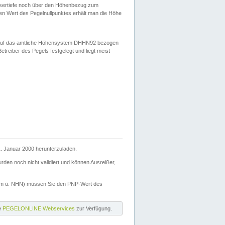
ssertiefe noch über den Höhenbezug zum
en Wert des Pegelnullpunktes erhält man die Höhe
d auf das amtliche Höhensystem DHHN92 bezogen
reiber des Pegels festgelegt und liegt meist
. Januar 2000 herunterzuladen.
den noch nicht validiert und können Ausreißer,
(m ü. NHN) müssen Sie den PNP-Wert des
ie
PEGELONLINE Webservices
zur Verfügung.