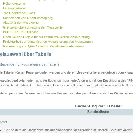
Höhensysteme
Einzugsgebiete
24h Regenradar DWD
Seezeichen von OpenSeaMap.org
Aktualität der Messwerte
Grenzwertüberschreitung der Messwerte
PEGELONLINE-Dienste
Open Source Projekt für die interaktive Online Visualisierung
Projektarbeit zur dynamischen Visualisierung von Messwerten
Generierung von QR-Codes für Pegelstammdatenseiten
elauswahl über Tabelle
legende Funktionsweise der Tabelle
die Tabelle können Pegel gefunden werden und deren Messwerte heruntergeladen oder visuali
vascript deaktiviert oder nicht verfügbar so muss jede Änderung mit der Bestätigung des "Filt
int nur bei deaktiviertem Javascript. Bei eingeschaltetem Javascript aktualisieren sich alle 
itstempel in den Dateien beim Download liegen ganzjährig in mitteleuropäischer Winterzeit vo
Bedienung der Tabelle:
Beschreibung
meter
Hier besteht die Möglichkeit, die auszuwertende Messgröße einzustellen. Bei einer Ände