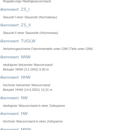
Regulierungs-Niedrigwasserstand
lkennwert: ZS_I
Stauziel I einer Staustufe (Normalstau)
lkennwert: ZS_II
Stauziel II einer Staustufe (Höchststau)
elkennwert: TUGLW
Verkehrsgesicherte Fahrrinnentiefe unter GlW (Tiefe unter GlW)
lkennwert: NNW
niedrigster bekannter Wasserstand
Beispiel: NNW (3.2.1942) 9,30 m
lkennwert: HHW
höchster bekannter Wasserstand
Beispiel: HHW (14.8.2001) 14,31 m
lkennwert: NW
niedrigster Wasserstand in einer Zeitspanne
lkennwert: HW
höchster Wasserstand in einer Zeitspanne
elkennwert: MNW