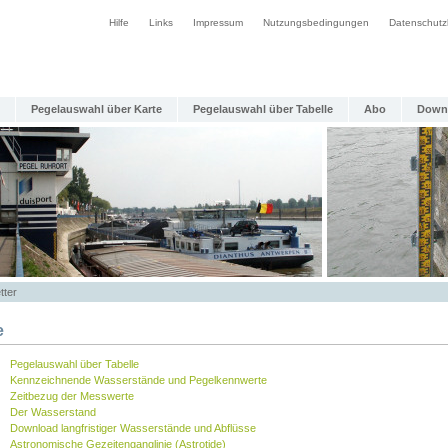
Hilfe
Links
Impressum
Nutzungsbedingungen
Datenschutz
Pegelauswahl über Karte
Pegelauswahl über Tabelle
Abo
Down
tter
e
Pegelauswahl über Tabelle
Kennzeichnende Wasserstände und Pegelkennwerte
Zeitbezug der Messwerte
Der Wasserstand
Download langfristiger Wasserstände und Abflüsse
Astronomische Gezeitenganglinie (Astrotide)