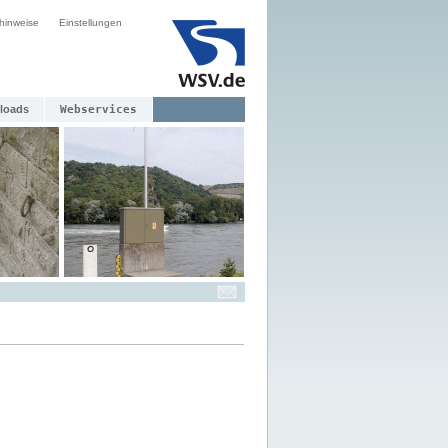
hinweise
Einstellungen
loads
Webservices