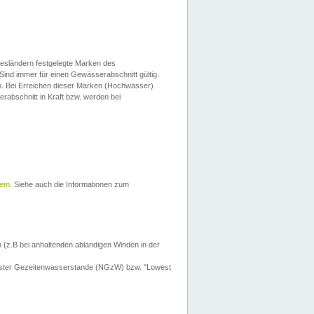
esländern festgelegte Marken des
Sind immer für einen Gewässerabschnitt gültig.
. Bei Erreichen dieser Marken (Hochwasser)
erabschnitt in Kraft bzw. werden bei
tem
. Siehe auch die Informationen zum
 (z.B bei anhaltenden ablandigen Winden in der
drigster Gezeitenwasserstande (NGzW) bzw. "Lowest