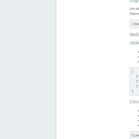
Zugr
Um di
Stamm
ℹ️ Ei
Verf
JSON
[

  {
  {
  {
]
CSV-
tim