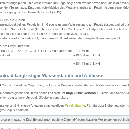
ntimeter angegeben. Der Wasserstand am Pegel sagt somit weder etwas über die lokale Wa
enden Terrain aus. Erst durch die Addition des Wasserstandes am Pegel mit dem zugehörig
asserspiegels über Normalhöhennull (NHN).
nullpunkt (PNP):
egelnullpunkt eines Pegels ist, im Gegensatz zum Wasserstand am Pegel, absolut und wir
ter über Normalhöhennull (NHN) angegeben. Der Wert des Pegelnullpunktes wird durch den Bet
 dem niedrigsten, über eine lange Zeit gemessenen Wasserstand.
gellatte wird so angebracht, dass deren Nullmarkierung dem Pegelnullpunkt entspricht.
iel am Pegel Dresden:
rstand am 16.07.2013 08:00 Uhr: 176 cm am Pegel
1,76
m
ullpunkt
+
102,68
m ü. NHN
=
104,44
m ü. NHN
nload langfristiger Wasserstände und Abflüsse
ONLINE bietet die Möglichkeit, historische Wasserstandsdaten und Abflusswerte seit dem 1
en heruntergeladenen Daten handelt es sich um
ungeprüfte Rohdaten
. Diese Messwerte wur
ehler oder andere Unregelmäßigkeiten enthalten.
esswerte sind relative Angaben zum jeweiligen
Pegelnullpunkt
. Für absolute Höhenangaben 
igen Pegels addieren.
ür programmatische Zugriffe und automatisierte Datenabfragen aktueller Werte stehen auch d