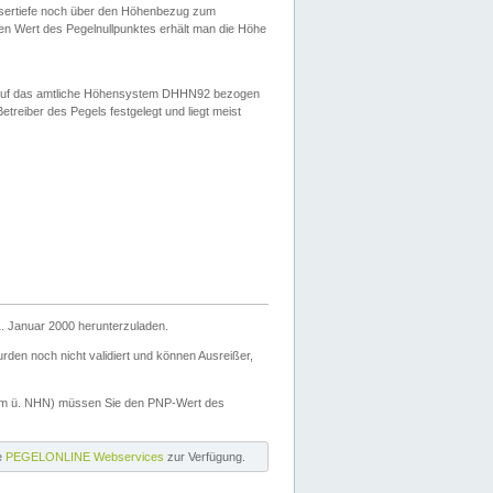
ssertiefe noch über den Höhenbezug zum
en Wert des Pegelnullpunktes erhält man die Höhe
d auf das amtliche Höhensystem DHHN92 bezogen
reiber des Pegels festgelegt und liegt meist
. Januar 2000 herunterzuladen.
den noch nicht validiert und können Ausreißer,
(m ü. NHN) müssen Sie den PNP-Wert des
ie
PEGELONLINE Webservices
zur Verfügung.