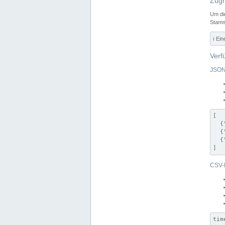
Zugr
Um di
Stamm
ℹ️ Ei
Verf
JSON
[

  {
  {
  {
]
CSV-
tim