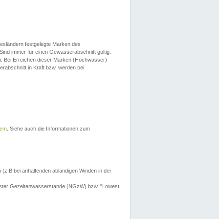
esländern festgelegte Marken des
Sind immer für einen Gewässerabschnitt gültig.
. Bei Erreichen dieser Marken (Hochwasser)
erabschnitt in Kraft bzw. werden bei
tem
. Siehe auch die Informationen zum
 (z.B bei anhaltenden ablandigen Winden in der
drigster Gezeitenwasserstande (NGzW) bzw. "Lowest