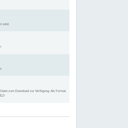
n sind.
n.
n.
p Datei zum Download zur Verfügung. Als Format
MEZ!