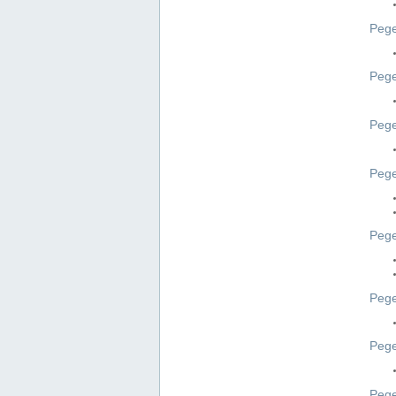
Pege
Pege
Peg
Pege
Pege
Pege
Pege
Peg