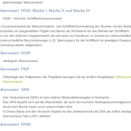
gleichwertiger Wasserstand
lkennwert: HSW, Marke I, Marke II und Marke III
HSW – höchster Schifffahrtswasserstand
in Zusammenarbeit der Wasserstraßen- und Schifffahrtsverwaltung des Bundes mit den Bund
standes an ausgewählten Pegeln und dienen als Richtwerte für den Betrieb der Schifffahrt. 
n von den örtlichen Gegebenheiten ab und sind von Gewässer zu Gewässer unterschiedlich
 unterschiedliche Beschränkungen (z.B. Sperrungen) für die Schifffahrt im jeweiligen Gewäss
schreitung wieder aufgehoben.
lkennwert: NSW
niedrigster Wasserstand
lkennwert: PNP
Höhenlage des Nullpunktes der Pegellatte bezogen auf ein amtlich festgelegtes
Höhensys
Wasserstand
.
lkennwert: SKN
Das Seekartennull (SKN) ist eine örtliche Mindesttiefenangabe in Seekarten.
Das SKN bezieht sich auf die Wassertiefe, die auch bei extemen Niedrigwasserereignissen
deutschen Bucht) kaum noch unterschritten wird.
In Deutschland und den Nordsee-Staaten ist das Seekartennull seit 2005 als örtlich nie
Astronomical Tide (LAT)" definiert.
lkennwert: RNW