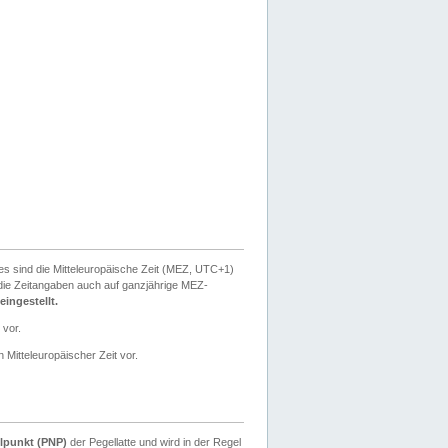
ies sind die Mitteleuropäische Zeit (MEZ, UTC+1)
ie Zeitangaben auch auf ganzjährige MEZ-
ingestellt.
 vor.
 Mitteleuropäischer Zeit vor.
lpunkt (PNP)
der Pegellatte und wird in der Regel