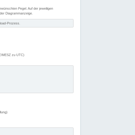
wünschten Pegel. Auf der jeweiligen
 der Diagrammanzeige.
load-Prozess.
MEZ/MESZ zu UTC)
lung)