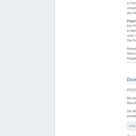
in Ze
umgeb
des W
Pegel
Der P
in Me
unter
Die Pe
Beisp
Wasse
Pegeln
Dow
PEGEL
Bei d
Messf
Die M
jeweil
ℹ️ F