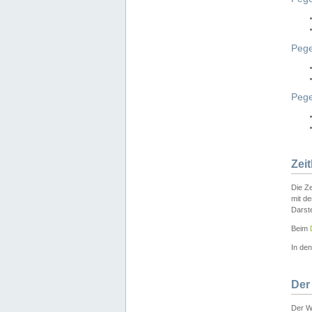
Pege
Peg
Zei
Die Ze
mit d
Darst
Beim
In de
Der
Der W