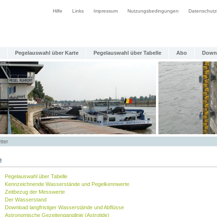
Hilfe
Links
Impressum
Nutzungsbedingungen
Datenschutz
Pegelauswahl über Karte
Pegelauswahl über Tabelle
Abo
Down
tter
e
Pegelauswahl über Tabelle
Kennzeichnende Wasserstände und Pegelkennwerte
Zeitbezug der Messwerte
Der Wasserstand
Download langfristiger Wasserstände und Abflüsse
Astronomische Gezeitenganglinie (Astrotide)