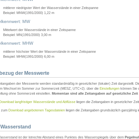
mittlerer niedrigster Wert der Wasserstände in einer Zeitspanne
Beispiel: MNW(1991/2000) 1,22 m
lkennwert: MW
Mittelwert der Wasserstände in einer Zeitspanne
Beispiel: MN(1991/2000) 3,00 m
elkennwert: MHW
mittlerer höchster Wert der Wasserstände in einer Zeitspanne
Beispiel: MHW(1991/2000) 6,00 m
tbezug der Messwerte
itangaben der Messwerte werden standardmäßig in gesetzlicher (lokaler) Zeit dargestellt. D
em Wechsel im Sommer zur Sommerzeit (MESZ, UTC+2). über die
Einstellungen
können Sie d
ellung ohne Sommerzeit einstellen.
Momentan sind alle Zeitangaben auf gesetzliche Zeit e
Download langfristiger Wasserstände und Abflüsse
liegen die Zeitangaben in gesetzlicher Zeit
n zum
Download angebotenen Tagesdateien
liegen die Zeitangaben grundsätzlich ganzjährig in
 Wasserstand
asserstand ist der lotrechte Abstand eines Punktes des Wasserspiegels über dem
Pegelnul