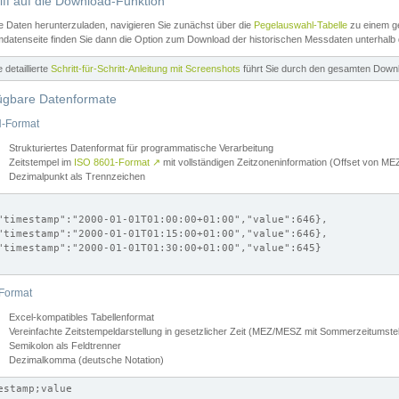
iff auf die Download-Funktion
e Daten herunterzuladen, navigieren Sie zunächst über die
Pegelauswahl-Tabelle
zu einem ge
datenseite finden Sie dann die Option zum Download der historischen Messdaten unterhalb
ne detaillierte
Schritt-für-Schritt-Anleitung mit Screenshots
führt Sie durch den gesamten Down
ügbare Datenformate
-Format
Strukturiertes Datenformat für programmatische Verarbeitung
Zeitstempel im
ISO 8601-Format
↗
mit vollständigen Zeitzoneninformation (Offset von 
Dezimalpunkt als Trennzeichen
"timestamp":"2000-01-01T01:00:00+01:00","value":646},

"timestamp":"2000-01-01T01:15:00+01:00","value":646},

"timestamp":"2000-01-01T01:30:00+01:00","value":645}

Format
Excel-kompatibles Tabellenformat
Vereinfachte Zeitstempeldarstellung in gesetzlicher Zeit (MEZ/MESZ mit Sommerzeitumstel
Semikolon als Feldtrenner
Dezimalkomma (deutsche Notation)
estamp;value
