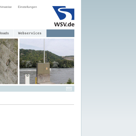
hinweise
Einstellungen
loads
Webservices