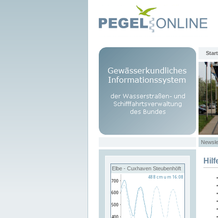
Start
Newsle
Hilf
Elbe - Cuxhaven Steubenhöft