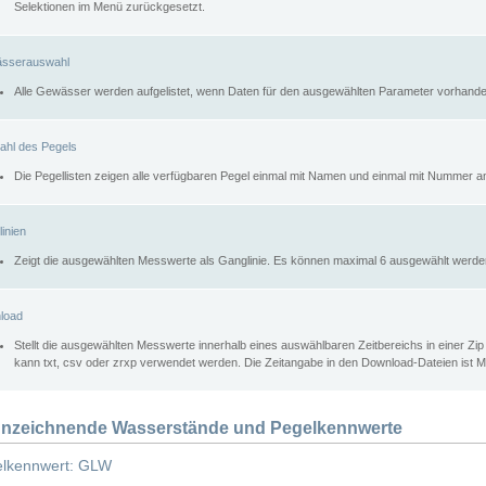
Selektionen im Menü zurückgesetzt.
sserauswahl
Alle Gewässer werden aufgelistet, wenn Daten für den ausgewählten Parameter vorhande
ahl des Pegels
Die Pegellisten zeigen alle verfügbaren Pegel einmal mit Namen und einmal mit Nummer a
inien
Zeigt die ausgewählten Messwerte als Ganglinie. Es können maximal 6 ausgewählt werde
load
Stellt die ausgewählten Messwerte innerhalb eines auswählbaren Zeitbereichs in einer Zi
kann txt, csv oder zrxp verwendet werden. Die Zeitangabe in den Download-Dateien ist 
nzeichnende Wasserstände und Pegelkennwerte
lkennwert: GLW