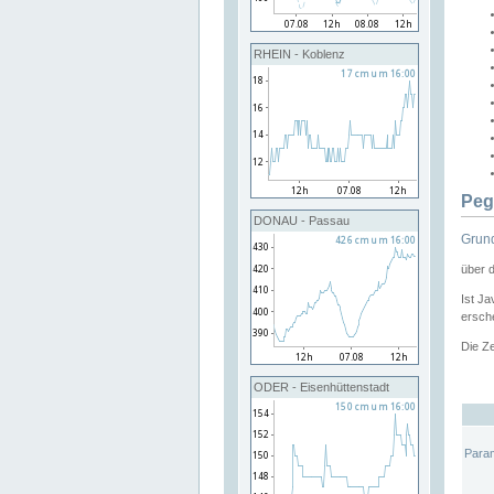
RHEIN - Koblenz
Peg
DONAU - Passau
Grund
über 
Ist Ja
ersche
Die Ze
ODER - Eisenhüttenstadt
Para