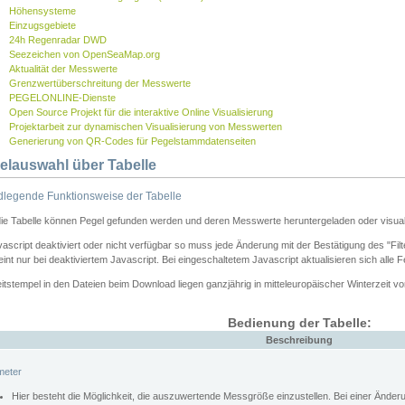
Höhensysteme
Einzugsgebiete
24h Regenradar DWD
Seezeichen von OpenSeaMap.org
Aktualität der Messwerte
Grenzwertüberschreitung der Messwerte
PEGELONLINE-Dienste
Open Source Projekt für die interaktive Online Visualisierung
Projektarbeit zur dynamischen Visualisierung von Messwerten
Generierung von QR-Codes für Pegelstammdatenseiten
elauswahl über Tabelle
legende Funktionsweise der Tabelle
die Tabelle können Pegel gefunden werden und deren Messwerte heruntergeladen oder visuali
vascript deaktiviert oder nicht verfügbar so muss jede Änderung mit der Bestätigung des "Filt
int nur bei deaktiviertem Javascript. Bei eingeschaltetem Javascript aktualisieren sich alle 
itstempel in den Dateien beim Download liegen ganzjährig in mitteleuropäischer Winterzeit vo
Bedienung der Tabelle:
Beschreibung
meter
Hier besteht die Möglichkeit, die auszuwertende Messgröße einzustellen. Bei einer Ände