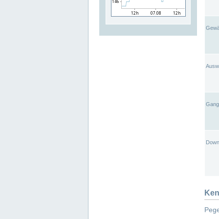
Gewä
Ausw
Gangl
Down
Ken
Pege