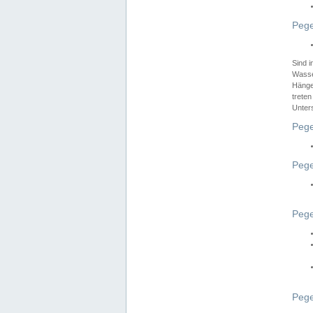
Pege
Sind 
Wasser
Hänge
treten
Unter
Pege
Pege
Pege
Pege