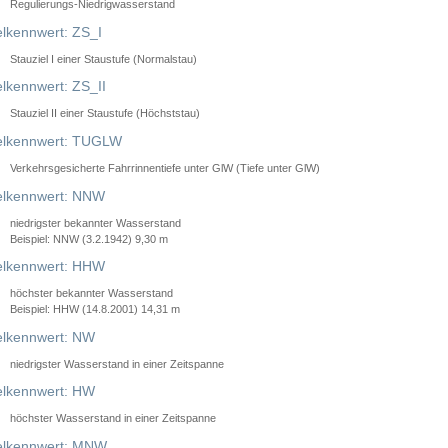
Regulierungs-Niedrigwasserstand
lkennwert: ZS_I
Stauziel I einer Staustufe (Normalstau)
lkennwert: ZS_II
Stauziel II einer Staustufe (Höchststau)
elkennwert: TUGLW
Verkehrsgesicherte Fahrrinnentiefe unter GlW (Tiefe unter GlW)
lkennwert: NNW
niedrigster bekannter Wasserstand
Beispiel: NNW (3.2.1942) 9,30 m
lkennwert: HHW
höchster bekannter Wasserstand
Beispiel: HHW (14.8.2001) 14,31 m
lkennwert: NW
niedrigster Wasserstand in einer Zeitspanne
lkennwert: HW
höchster Wasserstand in einer Zeitspanne
elkennwert: MNW