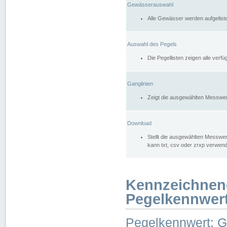
Gewässerauswahl
Alle Gewässer werden aufgelist
Auswahl des Pegels
Die Pegellisten zeigen alle ver
Ganglinien
Zeigt die ausgewählten Messwer
Download
Stellt die ausgewählten Messwer
kann txt, csv oder zrxp verwen
Kennzeichnen
Pegelkennwer
Pegelkennwert: 