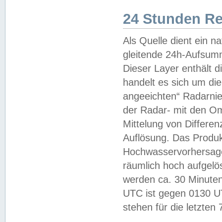
24 Stunden R
Als Quelle dient ein n
gleitende 24h-Aufsum
Dieser Layer enthält
handelt es sich um di
angeeichten“ Radarnie
der Radar- mit den O
Mittelung von Differe
Auflösung. Das Produk
Hochwasservorhersagez
räumlich hoch aufgelö
werden ca. 30 Minuten
UTC ist gegen 0130 UTC
stehen für die letzten