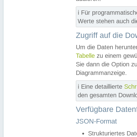
ℹ️ Für programmatisch
Werte stehen auch d
Zugriff auf die D
Um die Daten herunter
Tabelle
zu einem gewün
Sie dann die Option z
Diagrammanzeige.
ℹ️ Eine detaillierte
Schr
den gesamten Downlo
Verfügbare Daten
JSON-Format
Strukturiertes Da