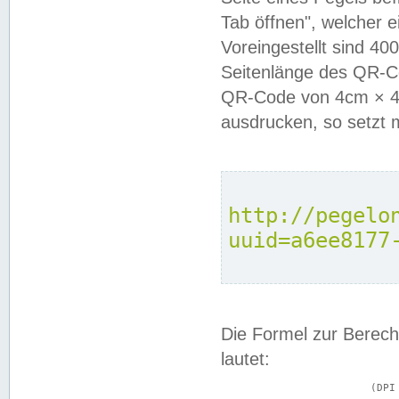
Tab öffnen", welcher 
Voreingestellt sind 4
Seitenlänge des QR-C
QR-Code von 4cm × 4c
ausdrucken, so setzt 
http://pegelo
uuid=a6ee8177
Die Formel zur Berech
lautet:
			(DPI × Druckkantenlänge in cm) ÷ 2,54 = Kantenlänge in Pixel
