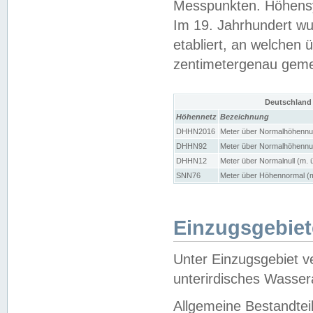
Messpunkten. Höhensy
Im 19. Jahrhundert wu
etabliert, an welchen 
zentimetergenau gem
Deutschland
Höhennetz
Bezeichnung
DHHN2016
Meter über Normalhöhennul
DHHN92
Meter über Normalhöhennul
DHHN12
Meter über Normalnull (m. 
SNN76
Meter über Höhennormal (m
Einzugsgebiet
Unter Einzugsgebiet v
unterirdisches Wasser
Allgemeine Bestandtei