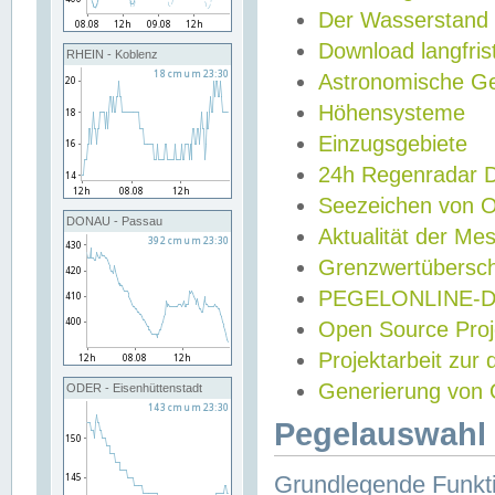
Der Wasserstand
Download langfris
RHEIN - Koblenz
Astronomische Gez
Höhensysteme
Einzugsgebiete
24h Regenradar
Seezeichen von 
DONAU - Passau
Aktualität der Me
Grenzwertübersch
PEGELONLINE-Di
Open Source Projek
Projektarbeit zur
Generierung von 
ODER - Eisenhüttenstadt
Pegelauswahl 
Grundlegende Funkti