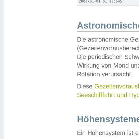
2000-01-01 01:30;645
Astronomische
Die astronomische Gez
(Gezeitenvorausberec
Die periodischen Schw
Wirkung von Mond und
Rotation verursacht.
Diese
Gezeitenvorau
Seeschifffahrt und Hy
Höhensystem
Ein Höhensystem ist e