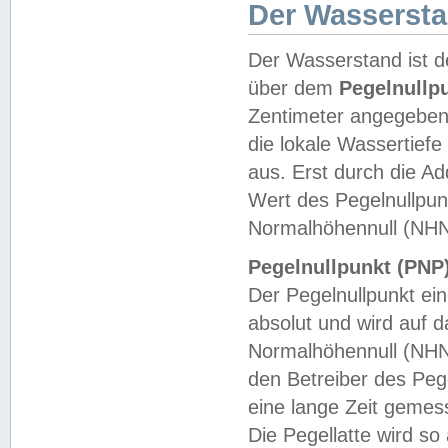
Der Wasserst
Der Wasserstand ist d
über dem
Pegelnullp
Zentimeter angegeben
die lokale Wassertie
aus. Erst durch die A
Wert des Pegelnullpun
Normalhöhennull (NHN
Pegelnullpunkt (PNP)
Der Pegelnullpunkt ei
absolut und wird auf
Normalhöhennull (NHN
den Betreiber des Pege
eine lange Zeit geme
Die Pegellatte wird s