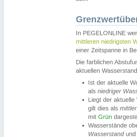
Grenzwertüber
In PEGELONLINE werde
mittleren niedrigsten
einer Zeitspanne in Be
Die farblichen Abstuf
aktuellen Wasserstand
Ist der aktuelle 
als
niedriger Was
Liegt der aktue
gilt dies als
mittle
mit
Grün
dargestel
Wasserstände obe
Wasserstand
und