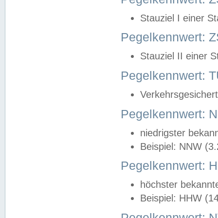
Stauziel I einer S
Pegelkennwert: Z
Stauziel II einer 
Pegelkennwert:
Verkehrsgesichert
Pegelkennwert:
niedrigster bekan
Beispiel: NNW (3
Pegelkennwert:
höchster bekannt
Beispiel: HHW (1
Pegelkennwert: 