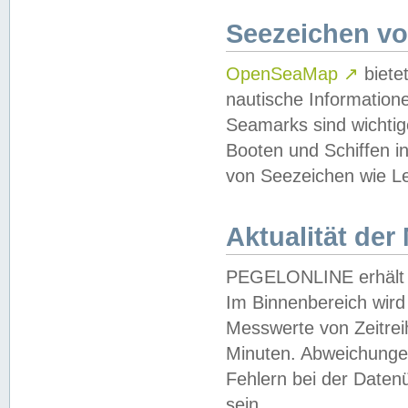
Seezeichen v
OpenSeaMap
↗
biete
nautische Information
Seamarks sind wichtig
Booten und Schiffen i
von Seezeichen wie Le
Aktualität der
PEGELONLINE erhält u
Im Binnenbereich wird 
Messwerte von Zeitreih
Minuten. Abweichungen
Fehlern bei der Daten
sein.