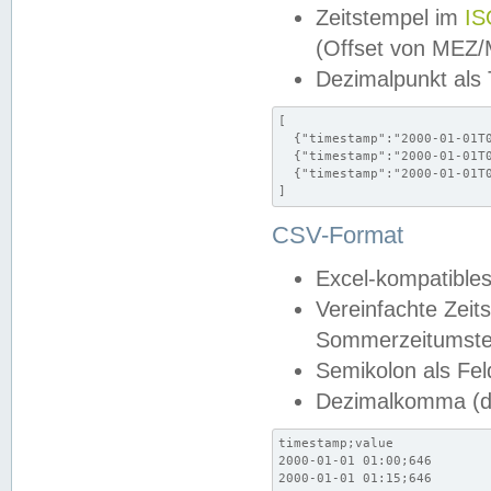
Zeitstempel im
IS
(Offset von MEZ
Dezimalpunkt als
[

  {"timestamp":"2000-01-01T0
  {"timestamp":"2000-01-01T0
  {"timestamp":"2000-01-01T0
]
CSV-Format
Excel-kompatibles
Vereinfachte Zeit
Sommerzeitumstel
Semikolon als Fel
Dezimalkomma (de
timestamp;value

2000-01-01 01:00;646

2000-01-01 01:15;646
