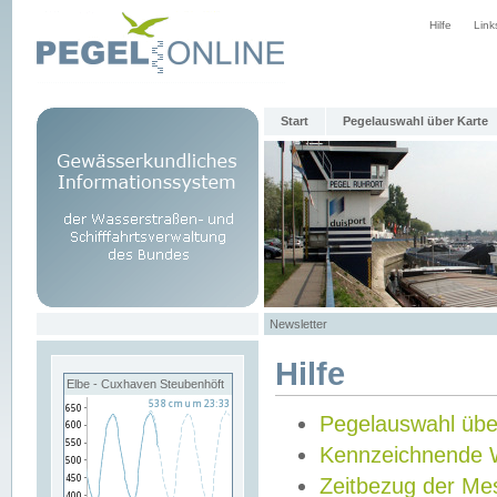
Hilfe
Link
Start
Pegelauswahl über Karte
Newsletter
Hilfe
Elbe - Cuxhaven Steubenhöft
Pegelauswahl übe
Kennzeichnende 
Zeitbezug der Me