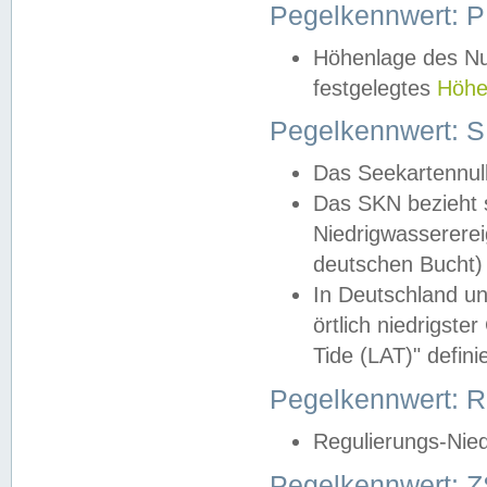
Pegelkennwert: 
Höhenlage des Nul
festgelegtes
Höhe
Pegelkennwert: 
Das Seekartennull
Das SKN bezieht s
Niedrigwassererei
deutschen Bucht) 
In Deutschland un
örtlich niedrigst
Tide (LAT)" definie
Pegelkennwert:
Regulierungs-Nie
Pegelkennwert: Z