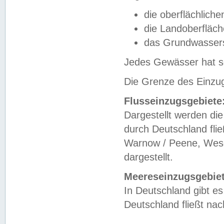
die oberflächlich
die Landoberfläc
das Grundwasser
Jedes Gewässer hat se
Die Grenze des Einzug
Flusseinzugsgebiete
Dargestellt werden die
durch Deutschland fli
Warnow / Peene, Weser
dargestellt.
Meereseinzugsgebiet
In Deutschland gibt 
Deutschland fließt n