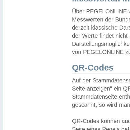
Über PEGELONLINE wer
Messwerten der Bundes
derzeit klassische Da
der Werte findet nicht 
Darstellungsmöglichkei
von PEGELONLINE zu 
QR-Codes
Auf der Stammdatensei
Seite anzeigen" ein Q
Stammdatenseite enthä
gescannt, so wird man
QR-Codes können auc
Seite eines Pegels be