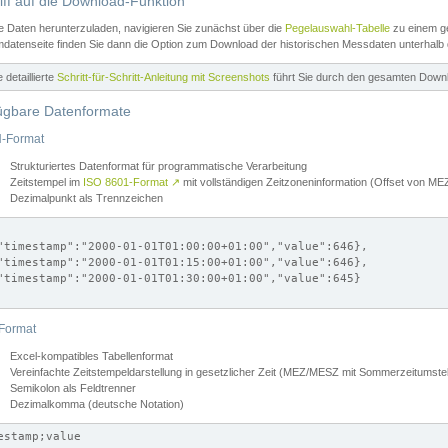
iff auf die Download-Funktion
e Daten herunterzuladen, navigieren Sie zunächst über die
Pegelauswahl-Tabelle
zu einem ge
datenseite finden Sie dann die Option zum Download der historischen Messdaten unterhalb
ne detaillierte
Schritt-für-Schritt-Anleitung mit Screenshots
führt Sie durch den gesamten Down
ügbare Datenformate
-Format
Strukturiertes Datenformat für programmatische Verarbeitung
Zeitstempel im
ISO 8601-Format
↗
mit vollständigen Zeitzoneninformation (Offset von 
Dezimalpunkt als Trennzeichen
"timestamp":"2000-01-01T01:00:00+01:00","value":646},

"timestamp":"2000-01-01T01:15:00+01:00","value":646},

"timestamp":"2000-01-01T01:30:00+01:00","value":645}

Format
Excel-kompatibles Tabellenformat
Vereinfachte Zeitstempeldarstellung in gesetzlicher Zeit (MEZ/MESZ mit Sommerzeitumstel
Semikolon als Feldtrenner
Dezimalkomma (deutsche Notation)
estamp;value
