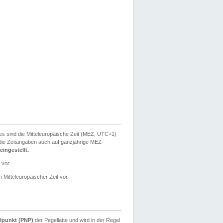
ies sind die Mitteleuropäische Zeit (MEZ, UTC+1)
ie Zeitangaben auch auf ganzjährige MEZ-
ingestellt.
 vor.
 Mitteleuropäischer Zeit vor.
lpunkt (PNP)
der Pegellatte und wird in der Regel