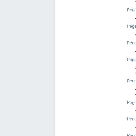
Pege
Pege
Peg
Pege
Pege
Pege
Pege
Peg