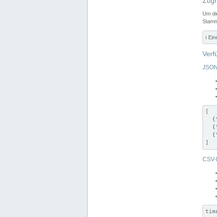
Zugr
Um di
Stamm
ℹ️ Ei
Verf
JSON
[

  {
  {
  {
]
CSV-
tim