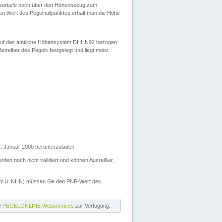
ssertiefe noch über den Höhenbezug zum
en Wert des Pegelnullpunktes erhält man die Höhe
d auf das amtliche Höhensystem DHHN92 bezogen
reiber des Pegels festgelegt und liegt meist
. Januar 2000 herunterzuladen.
den noch nicht validiert und können Ausreißer,
(m ü. NHN) müssen Sie den PNP-Wert des
ie
PEGELONLINE Webservices
zur Verfügung.