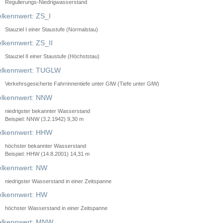
Regulierungs-Niedrigwasserstand
lkennwert: ZS_I
Stauziel I einer Staustufe (Normalstau)
lkennwert: ZS_II
Stauziel II einer Staustufe (Höchststau)
elkennwert: TUGLW
Verkehrsgesicherte Fahrrinnentiefe unter GlW (Tiefe unter GlW)
lkennwert: NNW
niedrigster bekannter Wasserstand
Beispiel: NNW (3.2.1942) 9,30 m
lkennwert: HHW
höchster bekannter Wasserstand
Beispiel: HHW (14.8.2001) 14,31 m
lkennwert: NW
niedrigster Wasserstand in einer Zeitspanne
lkennwert: HW
höchster Wasserstand in einer Zeitspanne
elkennwert: MNW