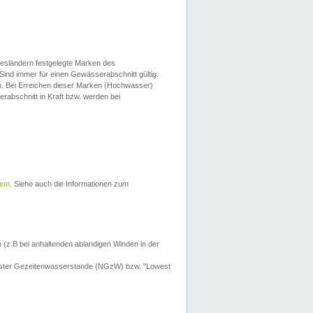
esländern festgelegte Marken des
Sind immer für einen Gewässerabschnitt gültig.
. Bei Erreichen dieser Marken (Hochwasser)
erabschnitt in Kraft bzw. werden bei
tem
. Siehe auch die Informationen zum
 (z.B bei anhaltenden ablandigen Winden in der
drigster Gezeitenwasserstande (NGzW) bzw. "Lowest