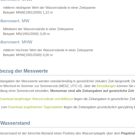
mittlerer niedrigster Wert der Wasserstände in einer Zeitspanne
Beispiel: MNW(1991/2000) 1,22 m
lkennwert: MW
Mittelwert der Wasserstände in einer Zeitspanne
Beispiel: MN(1991/2000) 3,00 m
elkennwert: MHW
mittlerer höchster Wert der Wasserstände in einer Zeitspanne
Beispiel: MHW(1991/2000) 6,00 m
tbezug der Messwerte
itangaben der Messwerte werden standardmäßig in gesetzlicher (lokaler) Zeit dargestellt. D
em Wechsel im Sommer zur Sommerzeit (MESZ, UTC+2). über die
Einstellungen
können Sie d
ellung ohne Sommerzeit einstellen.
Momentan sind alle Zeitangaben auf gesetzliche Zeit e
Download langfristiger Wasserstände und Abflüsse
liegen die Zeitangaben in gesetzlicher Zeit
n zum
Download angebotenen Tagesdateien
liegen die Zeitangaben grundsätzlich ganzjährig in
 Wasserstand
asserstand ist der lotrechte Abstand eines Punktes des Wasserspiegels über dem
Pegelnul