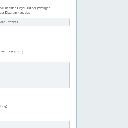
wünschten Pegel. Auf der jeweiligen
 der Diagrammanzeige.
load-Prozess.
MEZ/MESZ zu UTC)
lung)