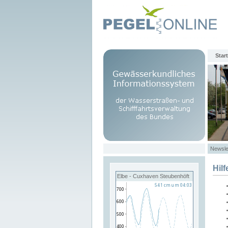
Start
Newsle
Hilf
Elbe - Cuxhaven Steubenhöft