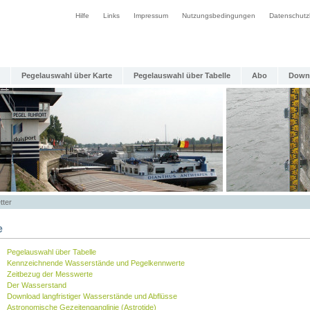
Hilfe
Links
Impressum
Nutzungsbedingungen
Datenschutz
Pegelauswahl über Karte
Pegelauswahl über Tabelle
Abo
Down
tter
e
Pegelauswahl über Tabelle
Kennzeichnende Wasserstände und Pegelkennwerte
Zeitbezug der Messwerte
Der Wasserstand
Download langfristiger Wasserstände und Abflüsse
Astronomische Gezeitenganglinie (Astrotide)