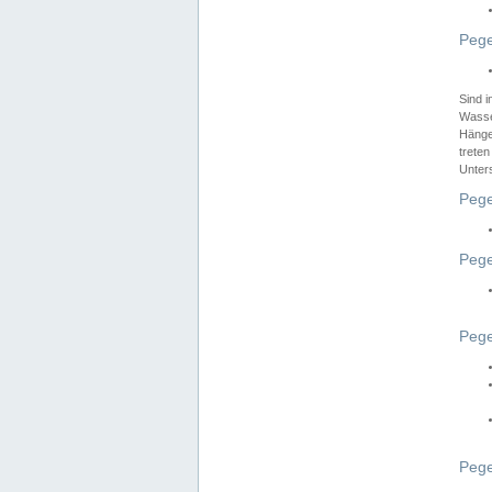
Pege
Sind 
Wasser
Hänge
treten
Unter
Pege
Pege
Pege
Pege