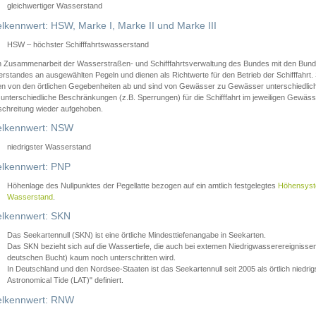
gleichwertiger Wasserstand
lkennwert: HSW, Marke I, Marke II und Marke III
HSW – höchster Schifffahrtswasserstand
in Zusammenarbeit der Wasserstraßen- und Schifffahrtsverwaltung des Bundes mit den Bund
standes an ausgewählten Pegeln und dienen als Richtwerte für den Betrieb der Schifffahrt. 
n von den örtlichen Gegebenheiten ab und sind von Gewässer zu Gewässer unterschiedlich
 unterschiedliche Beschränkungen (z.B. Sperrungen) für die Schifffahrt im jeweiligen Gewäss
schreitung wieder aufgehoben.
lkennwert: NSW
niedrigster Wasserstand
lkennwert: PNP
Höhenlage des Nullpunktes der Pegellatte bezogen auf ein amtlich festgelegtes
Höhensys
Wasserstand
.
lkennwert: SKN
Das Seekartennull (SKN) ist eine örtliche Mindesttiefenangabe in Seekarten.
Das SKN bezieht sich auf die Wassertiefe, die auch bei extemen Niedrigwasserereignissen
deutschen Bucht) kaum noch unterschritten wird.
In Deutschland und den Nordsee-Staaten ist das Seekartennull seit 2005 als örtlich nie
Astronomical Tide (LAT)" definiert.
lkennwert: RNW