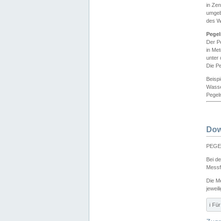
in Ze
umgeb
des W
Pegel
Der P
in Me
unter
Die Pe
Beisp
Wasse
Pegeln
Dow
PEGEL
Bei d
Messf
Die M
jeweil
ℹ️ F