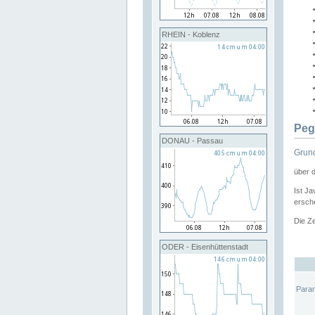
RHEIN - Koblenz
Peg
DONAU - Passau
Grund
über 
Ist Ja
ersche
Die Ze
ODER - Eisenhüttenstadt
Para