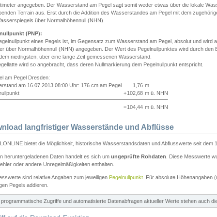
ntimeter angegeben. Der Wasserstand am Pegel sagt somit weder etwas über die lokale Wa
enden Terrain aus. Erst durch die Addition des Wasserstandes am Pegel mit dem zugehörig
asserspiegels über Normalhöhennull (NHN).
nullpunkt (PNP):
egelnullpunkt eines Pegels ist, im Gegensatz zum Wasserstand am Pegel, absolut und wir
ter über Normalhöhennull (NHN) angegeben. Der Wert des Pegelnullpunktes wird durch den Bet
 dem niedrigsten, über eine lange Zeit gemessenen Wasserstand.
gellatte wird so angebracht, dass deren Nullmarkierung dem Pegelnullpunkt entspricht.
iel am Pegel Dresden:
rstand am 16.07.2013 08:00 Uhr: 176 cm am Pegel
1,76
m
ullpunkt
+
102,68
m ü. NHN
=
104,44
m ü. NHN
nload langfristiger Wasserstände und Abflüsse
ONLINE bietet die Möglichkeit, historische Wasserstandsdaten und Abflusswerte seit dem 1
en heruntergeladenen Daten handelt es sich um
ungeprüfte Rohdaten
. Diese Messwerte wur
ehler oder andere Unregelmäßigkeiten enthalten.
esswerte sind relative Angaben zum jeweiligen
Pegelnullpunkt
. Für absolute Höhenangaben 
igen Pegels addieren.
ür programmatische Zugriffe und automatisierte Datenabfragen aktueller Werte stehen auch d