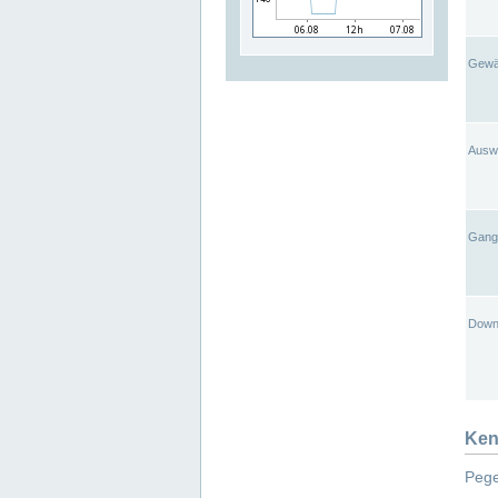
Gewä
Ausw
Gangl
Down
Ken
Pege