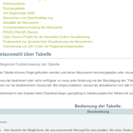
Höhensysteme
Einzugsgebiete
24h Regenradar DWD
Seezeichen von OpenSeaMap.org
Aktualität der Messwerte
Grenzwertüberschreitung der Messwerte
PEGELONLINE-Dienste
Open Source Projekt für die interaktive Online Visualisierung
Projektarbeit zur dynamischen Visualisierung von Messwerten
Generierung von QR-Codes für Pegelstammdatenseiten
elauswahl über Tabelle
legende Funktionsweise der Tabelle
die Tabelle können Pegel gefunden werden und deren Messwerte heruntergeladen oder visuali
vascript deaktiviert oder nicht verfügbar so muss jede Änderung mit der Bestätigung des "Filt
int nur bei deaktiviertem Javascript. Bei eingeschaltetem Javascript aktualisieren sich alle 
itstempel in den Dateien beim Download liegen ganzjährig in mitteleuropäischer Winterzeit vo
Bedienung der Tabelle:
Beschreibung
meter
Hier besteht die Möglichkeit, die auszuwertende Messgröße einzustellen. Bei einer Ände