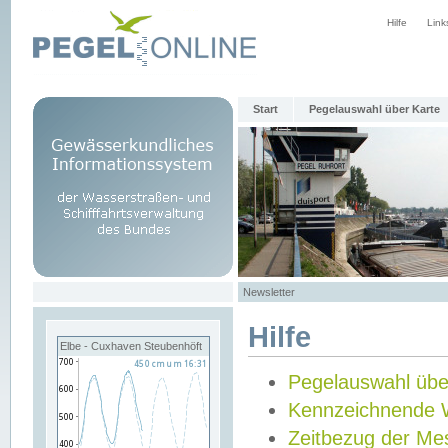
Hilfe
Link
Start
Pegelauswahl über Karte
Newsletter
Hilfe
Elbe - Cuxhaven Steubenhöft
Pegelauswahl übe
Kennzeichnende 
Zeitbezug der Me