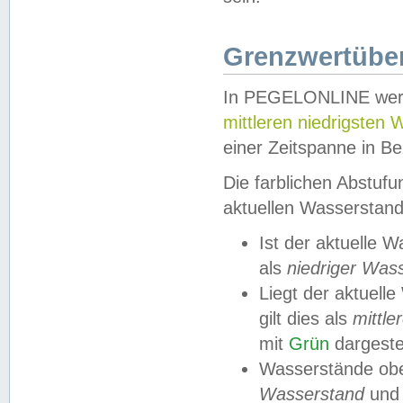
Grenzwertüber
In PEGELONLINE werde
mittleren niedrigsten
einer Zeitspanne in Be
Die farblichen Abstuf
aktuellen Wasserstand
Ist der aktuelle 
als
niedriger Was
Liegt der aktue
gilt dies als
mittle
mit
Grün
dargestel
Wasserstände obe
Wasserstand
und