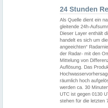
24 Stunden R
Als Quelle dient ein n
gleitende 24h-Aufsum
Dieser Layer enthält
handelt es sich um di
angeeichten“ Radarnie
der Radar- mit den O
Mittelung von Differe
Auflösung. Das Produk
Hochwasservorhersagez
räumlich hoch aufgelö
werden ca. 30 Minuten
UTC ist gegen 0130 UTC
stehen für die letzten