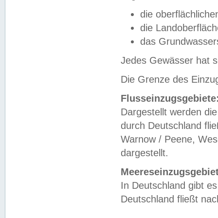
die oberflächlich
die Landoberfläc
das Grundwasser
Jedes Gewässer hat se
Die Grenze des Einzug
Flusseinzugsgebiete
Dargestellt werden die
durch Deutschland fli
Warnow / Peene, Weser
dargestellt.
Meereseinzugsgebiet
In Deutschland gibt 
Deutschland fließt n