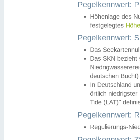
Pegelkennwert: 
Höhenlage des Nul
festgelegtes
Höhe
Pegelkennwert: 
Das Seekartennull
Das SKN bezieht s
Niedrigwassererei
deutschen Bucht) 
In Deutschland un
örtlich niedrigst
Tide (LAT)" definie
Pegelkennwert:
Regulierungs-Nie
Pegelkennwert: Z