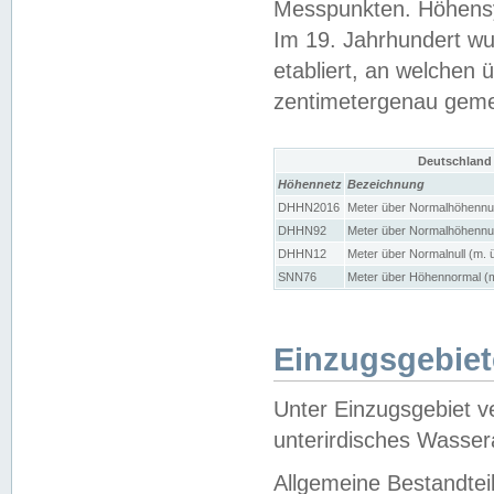
Messpunkten. Höhensy
Im 19. Jahrhundert wu
etabliert, an welchen 
zentimetergenau gem
Deutschland
Höhennetz
Bezeichnung
DHHN2016
Meter über Normalhöhennul
DHHN92
Meter über Normalhöhennul
DHHN12
Meter über Normalnull (m. 
SNN76
Meter über Höhennormal (m
Einzugsgebiet
Unter Einzugsgebiet v
unterirdisches Wasser
Allgemeine Bestandtei