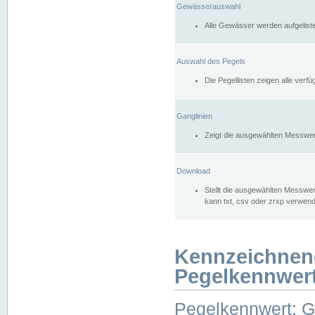
Gewässerauswahl
Alle Gewässer werden aufgelist
Auswahl des Pegels
Die Pegellisten zeigen alle ver
Ganglinien
Zeigt die ausgewählten Messwer
Download
Stellt die ausgewählten Messwer
kann txt, csv oder zrxp verwen
Kennzeichnen
Pegelkennwer
Pegelkennwert: 