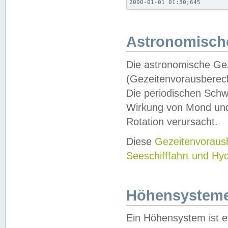
2000-01-01 01:30;645
Astronomische
Die astronomische Gez
(Gezeitenvorausberec
Die periodischen Schw
Wirkung von Mond und
Rotation verursacht.
Diese
Gezeitenvorau
Seeschifffahrt und Hy
Höhensystem
Ein Höhensystem ist e