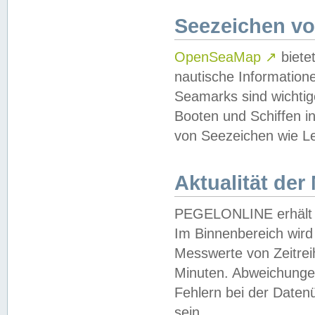
Seezeichen v
OpenSeaMap
↗
biete
nautische Information
Seamarks sind wichtig
Booten und Schiffen i
von Seezeichen wie Le
Aktualität der
PEGELONLINE erhält u
Im Binnenbereich wird 
Messwerte von Zeitreih
Minuten. Abweichungen
Fehlern bei der Daten
sein.