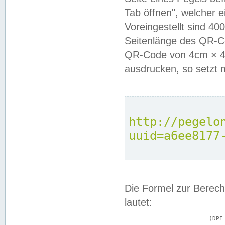
Tab öffnen", welcher 
Voreingestellt sind 4
Seitenlänge des QR-C
QR-Code von 4cm × 4c
ausdrucken, so setzt 
http://pegelo
uuid=a6ee8177
Die Formel zur Berech
lautet:
			(DPI × Druckkantenlänge in cm) ÷ 2,54 = Kantenlänge in Pixel
