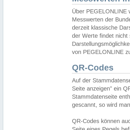
Über PEGELONLINE wer
Messwerten der Bundes
derzeit klassische Da
der Werte findet nicht 
Darstellungsmöglichkei
von PEGELONLINE zu 
QR-Codes
Auf der Stammdatensei
Seite anzeigen" ein Q
Stammdatenseite enthä
gescannt, so wird man
QR-Codes können auc
Seite eines Pegels be