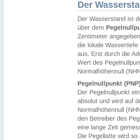
Der Wasserst
Der Wasserstand ist d
über dem
Pegelnullp
Zentimeter angegeben
die lokale Wassertie
aus. Erst durch die A
Wert des Pegelnullpun
Normalhöhennull (NHN
Pegelnullpunkt (PNP)
Der Pegelnullpunkt ei
absolut und wird auf
Normalhöhennull (NHN
den Betreiber des Pege
eine lange Zeit geme
Die Pegellatte wird s