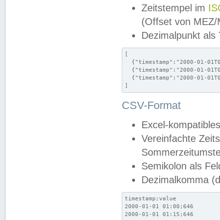
Zeitstempel im
IS
(Offset von MEZ
Dezimalpunkt als
[

  {"timestamp":"2000-01-01T0
  {"timestamp":"2000-01-01T0
  {"timestamp":"2000-01-01T0
]
CSV-Format
Excel-kompatibles
Vereinfachte Zeit
Sommerzeitumstel
Semikolon als Fel
Dezimalkomma (de
timestamp;value

2000-01-01 01:00;646

2000-01-01 01:15;646
