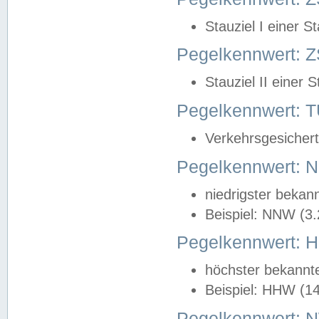
Stauziel I einer S
Pegelkennwert: Z
Stauziel II einer 
Pegelkennwert:
Verkehrsgesichert
Pegelkennwert:
niedrigster bekan
Beispiel: NNW (3
Pegelkennwert:
höchster bekannt
Beispiel: HHW (1
Pegelkennwert: 