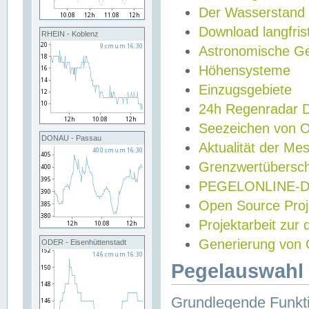
Der Wasserstand
Download langfris
RHEIN - Koblenz
Astronomische Gez
Höhensysteme
Einzugsgebiete
24h Regenradar
Seezeichen von 
DONAU - Passau
Aktualität der Me
Grenzwertübersch
PEGELONLINE-Di
Open Source Projek
Projektarbeit zur
Generierung von 
ODER - Eisenhüttenstadt
Pegelauswahl 
Grundlegende Funkti