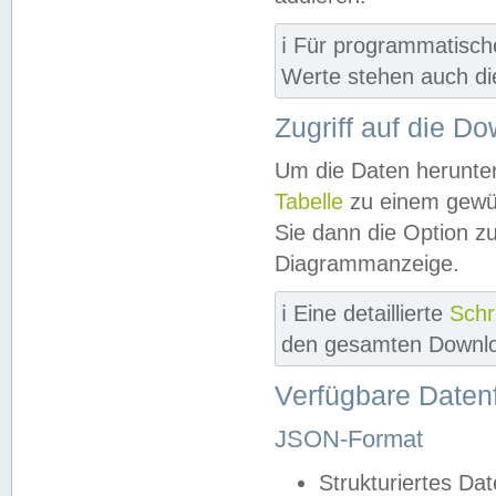
ℹ️ Für programmatisch
Werte stehen auch d
Zugriff auf die D
Um die Daten herunter
Tabelle
zu einem gewün
Sie dann die Option z
Diagrammanzeige.
ℹ️ Eine detaillierte
Schr
den gesamten Downlo
Verfügbare Daten
JSON-Format
Strukturiertes Da