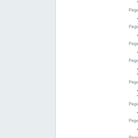
Pege
Pege
Peg
Pege
Pege
Pege
Pege
Peg