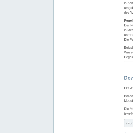
in Ze
umgeb
des W
Pegel
Der P
in Me
unter
Die Pe
Beisp
Wasse
Pegeln
Dow
PEGEL
Bei d
Messf
Die M
jeweil
ℹ️ F