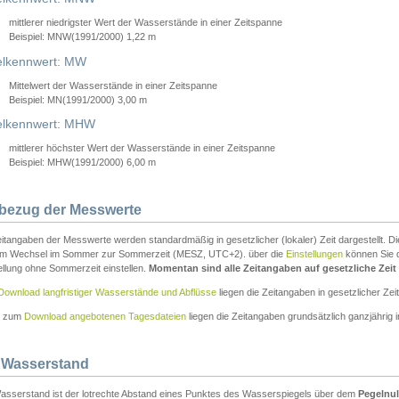
mittlerer niedrigster Wert der Wasserstände in einer Zeitspanne
Beispiel: MNW(1991/2000) 1,22 m
lkennwert: MW
Mittelwert der Wasserstände in einer Zeitspanne
Beispiel: MN(1991/2000) 3,00 m
elkennwert: MHW
mittlerer höchster Wert der Wasserstände in einer Zeitspanne
Beispiel: MHW(1991/2000) 6,00 m
tbezug der Messwerte
itangaben der Messwerte werden standardmäßig in gesetzlicher (lokaler) Zeit dargestellt. D
em Wechsel im Sommer zur Sommerzeit (MESZ, UTC+2). über die
Einstellungen
können Sie d
ellung ohne Sommerzeit einstellen.
Momentan sind alle Zeitangaben auf gesetzliche Zeit e
Download langfristiger Wasserstände und Abflüsse
liegen die Zeitangaben in gesetzlicher Zeit
n zum
Download angebotenen Tagesdateien
liegen die Zeitangaben grundsätzlich ganzjährig in
 Wasserstand
asserstand ist der lotrechte Abstand eines Punktes des Wasserspiegels über dem
Pegelnul