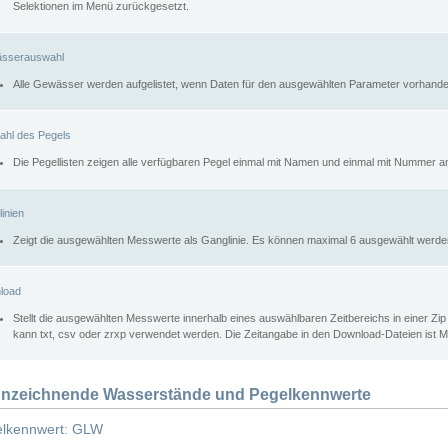
Selektionen im Menü zurückgesetzt.
sserauswahl
Alle Gewässer werden aufgelistet, wenn Daten für den ausgewählten Parameter vorhande
ahl des Pegels
Die Pegellisten zeigen alle verfügbaren Pegel einmal mit Namen und einmal mit Nummer a
inien
Zeigt die ausgewählten Messwerte als Ganglinie. Es können maximal 6 ausgewählt werde
load
Stellt die ausgewählten Messwerte innerhalb eines auswählbaren Zeitbereichs in einer Zi
kann txt, csv oder zrxp verwendet werden. Die Zeitangabe in den Download-Dateien ist 
nzeichnende Wasserstände und Pegelkennwerte
lkennwert: GLW