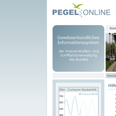
Start
Newsle
Hilf
Elbe - Cuxhaven Steubenhöft