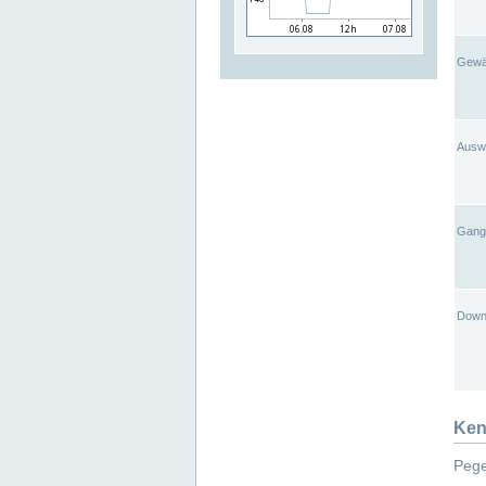
Gewä
Ausw
Gangl
Down
Ken
Pege