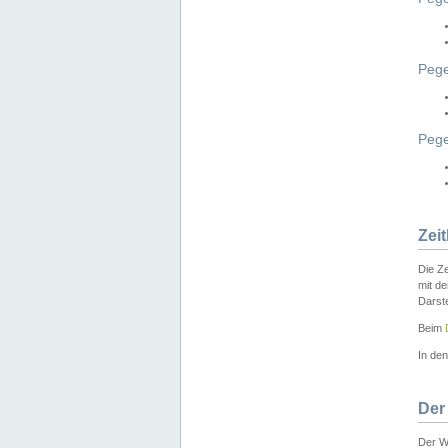
Pege
Peg
Zei
Die Ze
mit d
Darst
Beim
In de
Der
Der W