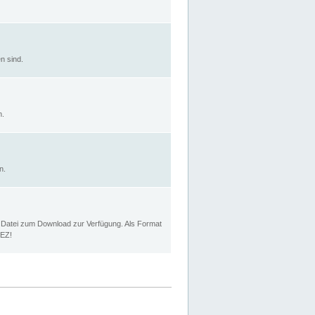
n sind.
n.
n.
p Datei zum Download zur Verfügung. Als Format
MEZ!