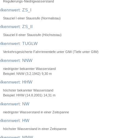
Regulierungs-Niedrigwasserstand
lkennwert: ZS_I
Stauziel I einer Staustufe (Normalstau)
lkennwert: ZS_II
Stauziel II einer Staustufe (Höchststau)
elkennwert: TUGLW
Verkehrsgesicherte Fahrrinnentiefe unter GlW (Tiefe unter GlW)
lkennwert: NNW
niedrigster bekannter Wasserstand
Beispiel: NNW (3.2.1942) 9,30 m
lkennwert: HHW
höchster bekannter Wasserstand
Beispiel: HHW (14.8.2001) 14,31 m
lkennwert: NW
niedrigster Wasserstand in einer Zeitspanne
lkennwert: HW
höchster Wasserstand in einer Zeitspanne
elkennwert: MNW