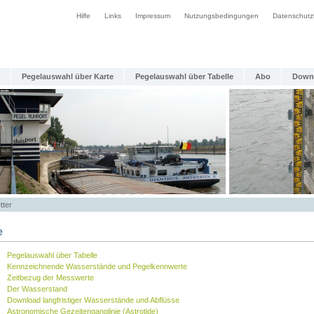
Hilfe
Links
Impressum
Nutzungsbedingungen
Datenschutz
Pegelauswahl über Karte
Pegelauswahl über Tabelle
Abo
Down
tter
e
Pegelauswahl über Tabelle
Kennzeichnende Wasserstände und Pegelkennwerte
Zeitbezug der Messwerte
Der Wasserstand
Download langfristiger Wasserstände und Abflüsse
Astronomische Gezeitenganglinie (Astrotide)