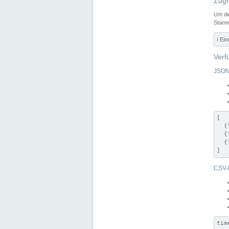
Zugr
Um di
Stamm
ℹ️ Ei
Verf
JSON
[

  {
  {
  {
]
CSV-
tim