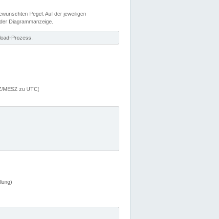
wünschten Pegel. Auf der jeweiligen
 der Diagrammanzeige.
load-Prozess.
MEZ/MESZ zu UTC)
lung)