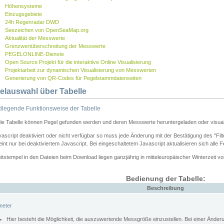
Höhensysteme
Einzugsgebiete
24h Regenradar DWD
Seezeichen von OpenSeaMap.org
Aktualität der Messwerte
Grenzwertüberschreitung der Messwerte
PEGELONLINE-Dienste
Open Source Projekt für die interaktive Online Visualisierung
Projektarbeit zur dynamischen Visualisierung von Messwerten
Generierung von QR-Codes für Pegelstammdatenseiten
elauswahl über Tabelle
legende Funktionsweise der Tabelle
die Tabelle können Pegel gefunden werden und deren Messwerte heruntergeladen oder visuali
vascript deaktiviert oder nicht verfügbar so muss jede Änderung mit der Bestätigung des "Filt
int nur bei deaktiviertem Javascript. Bei eingeschaltetem Javascript aktualisieren sich alle 
itstempel in den Dateien beim Download liegen ganzjährig in mitteleuropäischer Winterzeit vo
Bedienung der Tabelle:
Beschreibung
meter
Hier besteht die Möglichkeit, die auszuwertende Messgröße einzustellen. Bei einer Ände