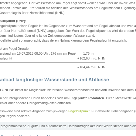
ntimeter angegeben. Der Wasserstand am Pegel sagt somit weder etwas über die lokale Wa
enden Terrain aus. Erst durch die Addition des Wasserstandes am Pegel mit dem zugehörig
asserspiegels über Normalhöhennull (NHN).
nullpunkt (PNP):
egelnullpunkt eines Pegels ist, im Gegensatz zum Wasserstand am Pegel, absolut und wir
ter über Normalhöhennull (NHN) angegeben. Der Wert des Pegelnullpunktes wird durch den Bet
 dem niedrigsten, über eine lange Zeit gemessenen Wasserstand.
gellatte wird so angebracht, dass deren Nullmarkierung dem Pegelnullpunkt entspricht.
iel am Pegel Dresden:
rstand am 16.07.2013 08:00 Uhr: 176 cm am Pegel
1,76
m
ullpunkt
+
102,68
m ü. NHN
=
104,44
m ü. NHN
nload langfristiger Wasserstände und Abflüsse
ONLINE bietet die Möglichkeit, historische Wasserstandsdaten und Abflusswerte seit dem 1
en heruntergeladenen Daten handelt es sich um
ungeprüfte Rohdaten
. Diese Messwerte wur
ehler oder andere Unregelmäßigkeiten enthalten.
esswerte sind relative Angaben zum jeweiligen
Pegelnullpunkt
. Für absolute Höhenangaben 
igen Pegels addieren.
ür programmatische Zugriffe und automatisierte Datenabfragen aktueller Werte stehen auch d