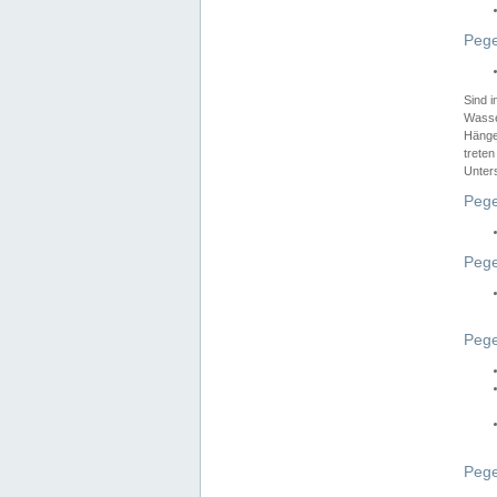
Pege
Sind 
Wasser
Hänge
treten
Unter
Pege
Pege
Pege
Pege