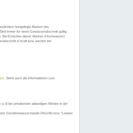
esländern festgelegte Marken des
Sind immer für einen Gewässerabschnitt gültig.
. Bei Erreichen dieser Marken (Hochwasser)
erabschnitt in Kraft bzw. werden bei
tem
. Siehe auch die Informationen zum
 (z.B bei anhaltenden ablandigen Winden in der
drigster Gezeitenwasserstande (NGzW) bzw. "Lowest