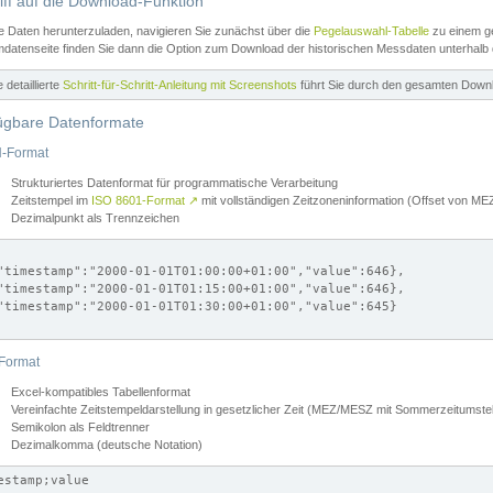
iff auf die Download-Funktion
e Daten herunterzuladen, navigieren Sie zunächst über die
Pegelauswahl-Tabelle
zu einem ge
datenseite finden Sie dann die Option zum Download der historischen Messdaten unterhalb
ne detaillierte
Schritt-für-Schritt-Anleitung mit Screenshots
führt Sie durch den gesamten Down
ügbare Datenformate
-Format
Strukturiertes Datenformat für programmatische Verarbeitung
Zeitstempel im
ISO 8601-Format
↗
mit vollständigen Zeitzoneninformation (Offset von 
Dezimalpunkt als Trennzeichen
"timestamp":"2000-01-01T01:00:00+01:00","value":646},

"timestamp":"2000-01-01T01:15:00+01:00","value":646},

"timestamp":"2000-01-01T01:30:00+01:00","value":645}

Format
Excel-kompatibles Tabellenformat
Vereinfachte Zeitstempeldarstellung in gesetzlicher Zeit (MEZ/MESZ mit Sommerzeitumstel
Semikolon als Feldtrenner
Dezimalkomma (deutsche Notation)
estamp;value
