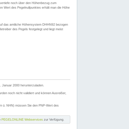
ssertiefe noch über den Höhenbezug zum
en Wert des Pegelnullpunktes erhält man die Höhe
d auf das amtliche Höhensystem DHHN92 bezogen
reiber des Pegels festgelegt und liegt meist
. Januar 2000 herunterzuladen.
den noch nicht validiert und können Ausreißer,
(m ü. NHN) müssen Sie den PNP-Wert des
ie
PEGELONLINE Webservices
zur Verfügung.