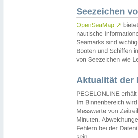
Seezeichen v
OpenSeaMap
↗
biete
nautische Information
Seamarks sind wichtig
Booten und Schiffen i
von Seezeichen wie Le
Aktualität der
PEGELONLINE erhält u
Im Binnenbereich wird 
Messwerte von Zeitreih
Minuten. Abweichungen
Fehlern bei der Daten
sein.