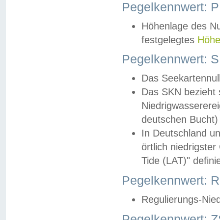
Pegelkennwert: 
Höhenlage des Nul
festgelegtes
Höhe
Pegelkennwert: 
Das Seekartennull
Das SKN bezieht s
Niedrigwassererei
deutschen Bucht) 
In Deutschland un
örtlich niedrigst
Tide (LAT)" definie
Pegelkennwert:
Regulierungs-Nie
Pegelkennwert: Z