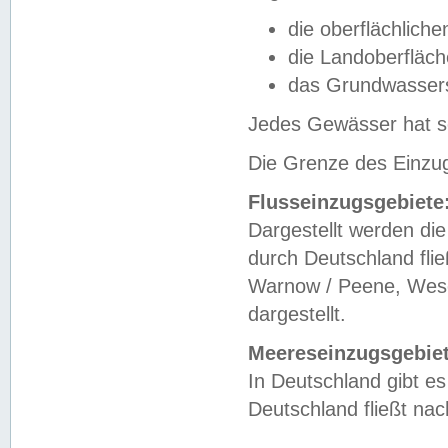
die oberflächlich
die Landoberfläc
das Grundwasser
Jedes Gewässer hat se
Die Grenze des Einzug
Flusseinzugsgebiete
Dargestellt werden die
durch Deutschland fli
Warnow / Peene, Weser
dargestellt.
Meereseinzugsgebiet
In Deutschland gibt 
Deutschland fließt n