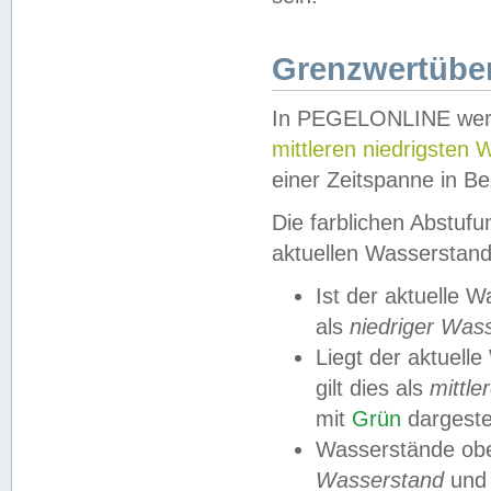
Grenzwertüber
In PEGELONLINE werde
mittleren niedrigsten
einer Zeitspanne in Be
Die farblichen Abstuf
aktuellen Wasserstand
Ist der aktuelle 
als
niedriger Was
Liegt der aktue
gilt dies als
mittle
mit
Grün
dargestel
Wasserstände obe
Wasserstand
und