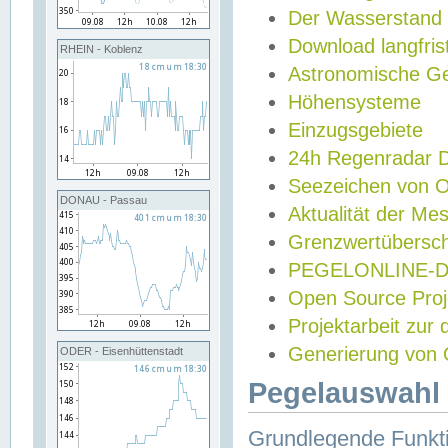
Der Wasserstand
Download langfris
RHEIN - Koblenz
Astronomische Gez
Höhensysteme
Einzugsgebiete
24h Regenradar
Seezeichen von 
DONAU - Passau
Aktualität der Me
Grenzwertübersch
PEGELONLINE-Di
Open Source Projek
Projektarbeit zur
Generierung von 
ODER - Eisenhüttenstadt
Pegelauswahl 
Grundlegende Funkti