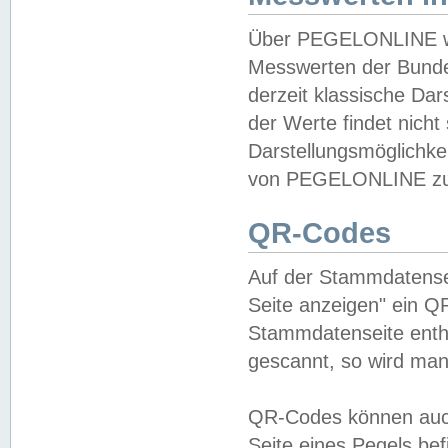
Über PEGELONLINE wer
Messwerten der Bundes
derzeit klassische Da
der Werte findet nicht 
Darstellungsmöglichkei
von PEGELONLINE zu 
QR-Codes
Auf der Stammdatensei
Seite anzeigen" ein Q
Stammdatenseite enthä
gescannt, so wird man
QR-Codes können auc
Seite eines Pegels be