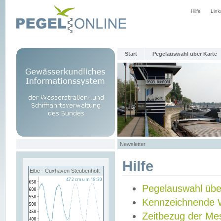
Hilfe
Link
Start
Pegelauswahl über Karte
Newsletter
Hilfe
Elbe - Cuxhaven Steubenhöft
Pegelauswahl übe
Kennzeichnende 
Zeitbezug der Me