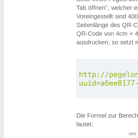
Tab öffnen", welcher 
Voreingestellt sind 4
Seitenlänge des QR-C
QR-Code von 4cm × 4c
ausdrucken, so setzt 
http://pegelo
uuid=a6ee8177
Die Formel zur Berech
lautet:
			(DPI × Druckkantenlänge in cm) ÷ 2,54 = Kantenlänge in Pixel
