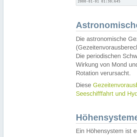
2000-01-01 01:30;645
Astronomische
Die astronomische Gez
(Gezeitenvorausberec
Die periodischen Schw
Wirkung von Mond und
Rotation verursacht.
Diese
Gezeitenvorau
Seeschifffahrt und Hy
Höhensystem
Ein Höhensystem ist e