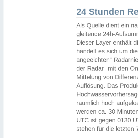
24 Stunden R
Als Quelle dient ein n
gleitende 24h-Aufsum
Dieser Layer enthält
handelt es sich um di
angeeichten“ Radarnie
der Radar- mit den O
Mittelung von Differe
Auflösung. Das Produk
Hochwasservorhersagez
räumlich hoch aufgelö
werden ca. 30 Minuten
UTC ist gegen 0130 UTC
stehen für die letzten