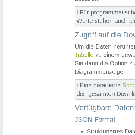
ℹ️ Für programmatisch
Werte stehen auch d
Zugriff auf die D
Um die Daten herunter
Tabelle
zu einem gewün
Sie dann die Option z
Diagrammanzeige.
ℹ️ Eine detaillierte
Schr
den gesamten Downlo
Verfügbare Daten
JSON-Format
Strukturiertes Da