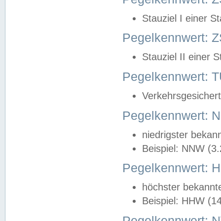
Stauziel I einer S
Pegelkennwert: Z
Stauziel II einer 
Pegelkennwert:
Verkehrsgesichert
Pegelkennwert:
niedrigster bekan
Beispiel: NNW (3
Pegelkennwert:
höchster bekannt
Beispiel: HHW (1
Pegelkennwert: 