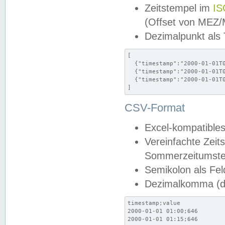
Zeitstempel im
IS
(Offset von MEZ
Dezimalpunkt als
[

  {"timestamp":"2000-01-01T0
  {"timestamp":"2000-01-01T0
  {"timestamp":"2000-01-01T0
]
CSV-Format
Excel-kompatibles
Vereinfachte Zeit
Sommerzeitumstel
Semikolon als Fel
Dezimalkomma (de
timestamp;value

2000-01-01 01:00;646

2000-01-01 01:15;646
