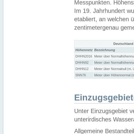
Messpunkten. Höhensy
Im 19. Jahrhundert wu
etabliert, an welchen 
zentimetergenau gem
Deutschland
Höhennetz
Bezeichnung
DHHN2016
Meter über Normalhöhennul
DHHN92
Meter über Normalhöhennul
DHHN12
Meter über Normalnull (m. 
SNN76
Meter über Höhennormal (m
Einzugsgebiet
Unter Einzugsgebiet v
unterirdisches Wasser
Allgemeine Bestandtei