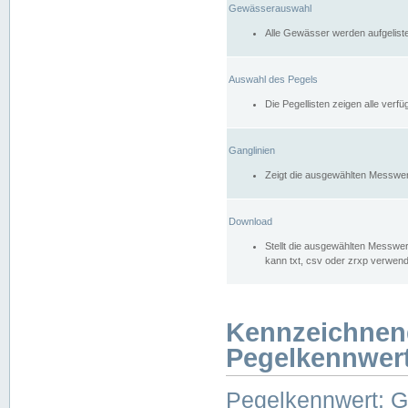
Gewässerauswahl
Alle Gewässer werden aufgelist
Auswahl des Pegels
Die Pegellisten zeigen alle ver
Ganglinien
Zeigt die ausgewählten Messwer
Download
Stellt die ausgewählten Messwer
kann txt, csv oder zrxp verwen
Kennzeichnen
Pegelkennwer
Pegelkennwert: 