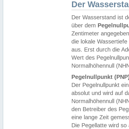
Der Wasserst
Der Wasserstand ist d
über dem
Pegelnullp
Zentimeter angegeben
die lokale Wassertie
aus. Erst durch die A
Wert des Pegelnullpun
Normalhöhennull (NHN
Pegelnullpunkt (PNP)
Der Pegelnullpunkt ei
absolut und wird auf
Normalhöhennull (NHN
den Betreiber des Pege
eine lange Zeit geme
Die Pegellatte wird s