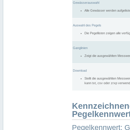
Gewässerauswahl
Alle Gewässer werden aufgelist
Auswahl des Pegels
Die Pegellisten zeigen alle ver
Ganglinien
Zeigt die ausgewählten Messwer
Download
Stellt die ausgewählten Messwer
kann txt, csv oder zrxp verwen
Kennzeichnen
Pegelkennwer
Pegelkennwert: 