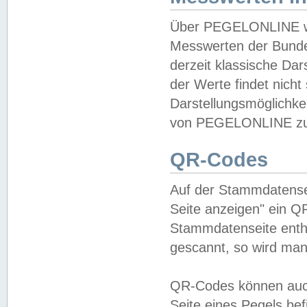
Über PEGELONLINE wer
Messwerten der Bundes
derzeit klassische Da
der Werte findet nicht 
Darstellungsmöglichkei
von PEGELONLINE zu 
QR-Codes
Auf der Stammdatensei
Seite anzeigen" ein Q
Stammdatenseite enthä
gescannt, so wird man
QR-Codes können auc
Seite eines Pegels be