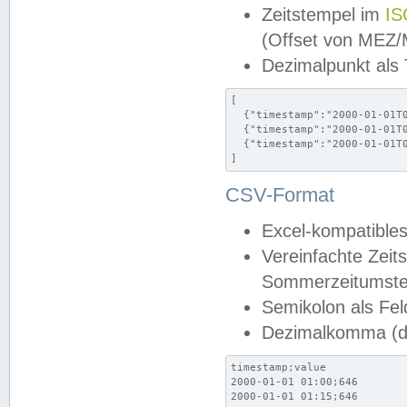
Zeitstempel im
IS
(Offset von MEZ
Dezimalpunkt als
[

  {"timestamp":"2000-01-01T0
  {"timestamp":"2000-01-01T0
  {"timestamp":"2000-01-01T0
]
CSV-Format
Excel-kompatibles
Vereinfachte Zeit
Sommerzeitumstel
Semikolon als Fel
Dezimalkomma (de
timestamp;value

2000-01-01 01:00;646

2000-01-01 01:15;646
