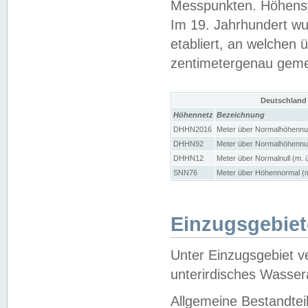
Messpunkten. Höhensy
Im 19. Jahrhundert wu
etabliert, an welchen 
zentimetergenau gem
Deutschland
Höhennetz
Bezeichnung
DHHN2016
Meter über Normalhöhennul
DHHN92
Meter über Normalhöhennul
DHHN12
Meter über Normalnull (m. 
SNN76
Meter über Höhennormal (m
Einzugsgebiet
Unter Einzugsgebiet v
unterirdisches Wasser
Allgemeine Bestandtei