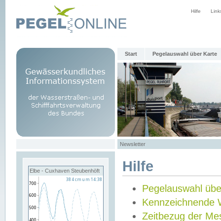
Hilfe
Link
Start
Pegelauswahl über Karte
Newsletter
Hilfe
Elbe - Cuxhaven Steubenhöft
Pegelauswahl übe
Kennzeichnende 
Zeitbezug der Me