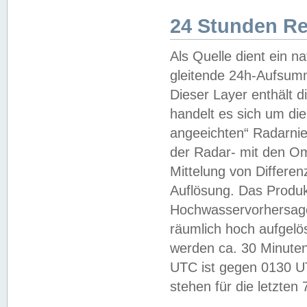
24 Stunden R
Als Quelle dient ein n
gleitende 24h-Aufsum
Dieser Layer enthält
handelt es sich um di
angeeichten“ Radarnie
der Radar- mit den O
Mittelung von Differe
Auflösung. Das Produk
Hochwasservorhersagez
räumlich hoch aufgelö
werden ca. 30 Minuten
UTC ist gegen 0130 UTC
stehen für die letzten