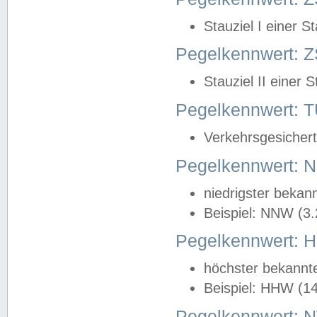
Stauziel I einer S
Pegelkennwert: Z
Stauziel II einer 
Pegelkennwert:
Verkehrsgesichert
Pegelkennwert:
niedrigster bekan
Beispiel: NNW (3
Pegelkennwert:
höchster bekannt
Beispiel: HHW (1
Pegelkennwert: 