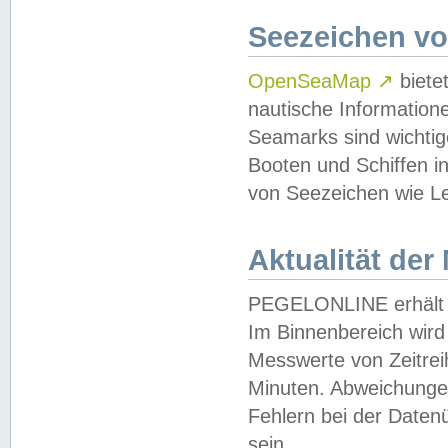
Seezeichen v
OpenSeaMap
↗
biete
nautische Information
Seamarks sind wichtig
Booten und Schiffen i
von Seezeichen wie Le
Aktualität der
PEGELONLINE erhält u
Im Binnenbereich wird 
Messwerte von Zeitreih
Minuten. Abweichungen
Fehlern bei der Daten
sein.