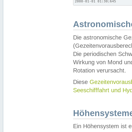
2000-01-01 01:30;645
Astronomische
Die astronomische Gez
(Gezeitenvorausberec
Die periodischen Schw
Wirkung von Mond und
Rotation verursacht.
Diese
Gezeitenvorau
Seeschifffahrt und Hy
Höhensystem
Ein Höhensystem ist e