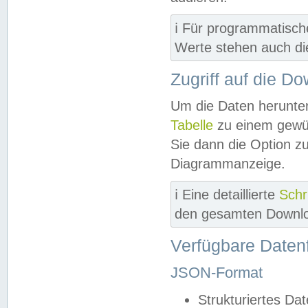
ℹ️ Für programmatisch
Werte stehen auch d
Zugriff auf die D
Um die Daten herunter
Tabelle
zu einem gewün
Sie dann die Option z
Diagrammanzeige.
ℹ️ Eine detaillierte
Schr
den gesamten Downlo
Verfügbare Daten
JSON-Format
Strukturiertes Da