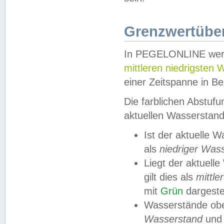
Grenzwertüber
In PEGELONLINE werde
mittleren niedrigsten
einer Zeitspanne in Be
Die farblichen Abstuf
aktuellen Wasserstand
Ist der aktuelle 
als
niedriger Was
Liegt der aktue
gilt dies als
mittle
mit
Grün
dargestel
Wasserstände obe
Wasserstand
und