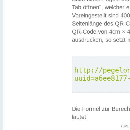
Tab öffnen", welcher 
Voreingestellt sind 4
Seitenlänge des QR-C
QR-Code von 4cm × 4c
ausdrucken, so setzt 
http://pegelo
uuid=a6ee8177
Die Formel zur Berech
lautet:
			(DPI × Druckkantenlänge in cm) ÷ 2,54 = Kantenlänge in Pixel
