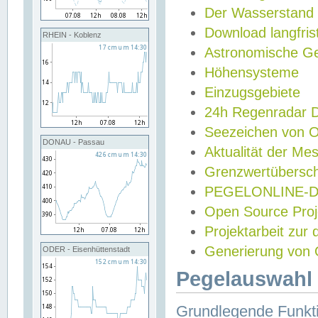
Der Wasserstand
Download langfris
RHEIN - Koblenz
Astronomische Gez
Höhensysteme
Einzugsgebiete
24h Regenradar
Seezeichen von 
DONAU - Passau
Aktualität der Me
Grenzwertübersch
PEGELONLINE-Di
Open Source Projek
Projektarbeit zur
Generierung von 
ODER - Eisenhüttenstadt
Pegelauswahl 
Grundlegende Funkti