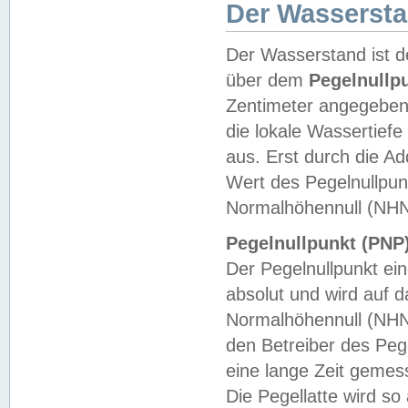
Der Wasserst
Der Wasserstand ist d
über dem
Pegelnullp
Zentimeter angegeben
die lokale Wassertie
aus. Erst durch die A
Wert des Pegelnullpun
Normalhöhennull (NHN
Pegelnullpunkt (PNP)
Der Pegelnullpunkt ei
absolut und wird auf
Normalhöhennull (NHN
den Betreiber des Pege
eine lange Zeit geme
Die Pegellatte wird s