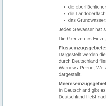
die oberflächlich
die Landoberfläc
das Grundwasser
Jedes Gewässer hat se
Die Grenze des Einzug
Flusseinzugsgebiete
Dargestellt werden die
durch Deutschland fli
Warnow / Peene, Weser
dargestellt.
Meereseinzugsgebiet
In Deutschland gibt 
Deutschland fließt n