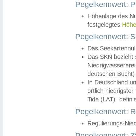
Pegelkennwert: 
Höhenlage des Nul
festgelegtes
Höhe
Pegelkennwert: 
Das Seekartennull
Das SKN bezieht s
Niedrigwassererei
deutschen Bucht) 
In Deutschland un
örtlich niedrigst
Tide (LAT)" definie
Pegelkennwert:
Regulierungs-Nie
Pegelkennwert: Z