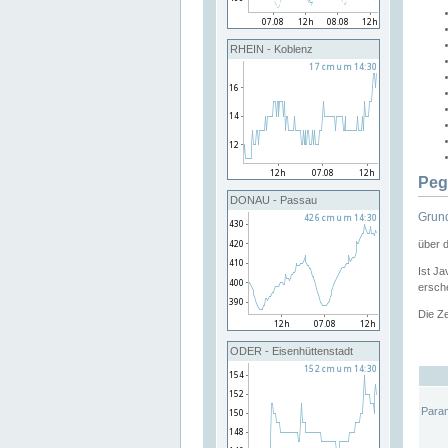
RHEIN - Koblenz
Peg
DONAU - Passau
Grund
über 
Ist Ja
ersche
Die Ze
ODER - Eisenhüttenstadt
Para