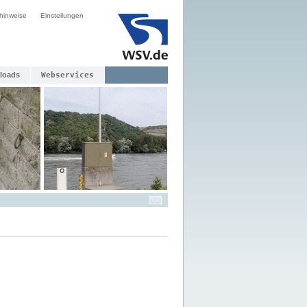
hinweise
Einstellungen
loads
Webservices