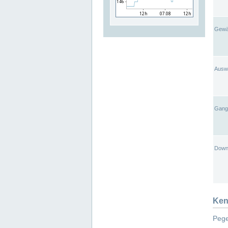
Gewä
Ausw
Gangl
Down
Ken
Pege