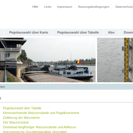
Hilfe
Links
Impressum
Nutzungsbedingungen
Datenschutz
Pegelauswahl über Karte
Pegelauswahl über Tabelle
Abo
Down
tter
e
Pegelauswahl über Tabelle
Kennzeichnende Wasserstände und Pegelkennwerte
Zeitbezug der Messwerte
Der Wasserstand
Download langfristiger Wasserstände und Abflüsse
Astronomische Gezeitenganglinie (Astrotide)