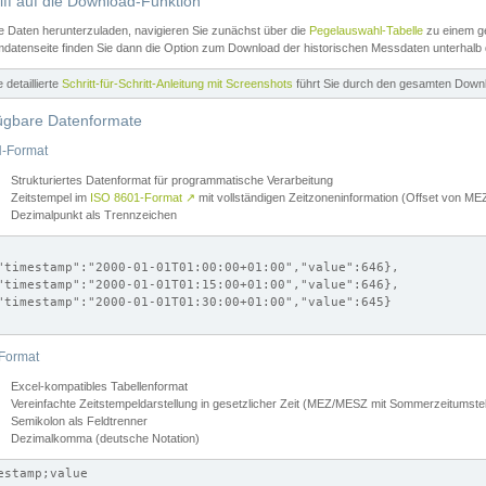
iff auf die Download-Funktion
e Daten herunterzuladen, navigieren Sie zunächst über die
Pegelauswahl-Tabelle
zu einem ge
datenseite finden Sie dann die Option zum Download der historischen Messdaten unterhalb
ne detaillierte
Schritt-für-Schritt-Anleitung mit Screenshots
führt Sie durch den gesamten Down
ügbare Datenformate
-Format
Strukturiertes Datenformat für programmatische Verarbeitung
Zeitstempel im
ISO 8601-Format
↗
mit vollständigen Zeitzoneninformation (Offset von 
Dezimalpunkt als Trennzeichen
"timestamp":"2000-01-01T01:00:00+01:00","value":646},

"timestamp":"2000-01-01T01:15:00+01:00","value":646},

"timestamp":"2000-01-01T01:30:00+01:00","value":645}

Format
Excel-kompatibles Tabellenformat
Vereinfachte Zeitstempeldarstellung in gesetzlicher Zeit (MEZ/MESZ mit Sommerzeitumstel
Semikolon als Feldtrenner
Dezimalkomma (deutsche Notation)
estamp;value
