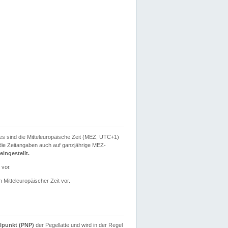
ies sind die Mitteleuropäische Zeit (MEZ, UTC+1)
ie Zeitangaben auch auf ganzjährige MEZ-
ingestellt.
 vor.
 Mitteleuropäischer Zeit vor.
lpunkt (PNP)
der Pegellatte und wird in der Regel