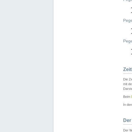
Pege
Peg
Zei
Die Ze
mit d
Darst
Beim
In de
Der
Der W