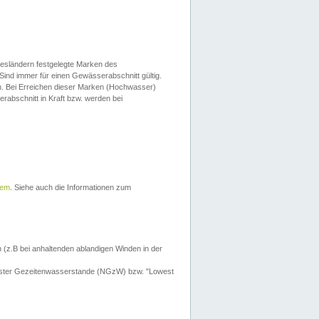
esländern festgelegte Marken des
Sind immer für einen Gewässerabschnitt gültig.
. Bei Erreichen dieser Marken (Hochwasser)
erabschnitt in Kraft bzw. werden bei
tem
. Siehe auch die Informationen zum
 (z.B bei anhaltenden ablandigen Winden in der
drigster Gezeitenwasserstande (NGzW) bzw. "Lowest