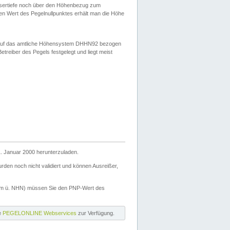
ssertiefe noch über den Höhenbezug zum
en Wert des Pegelnullpunktes erhält man die Höhe
d auf das amtliche Höhensystem DHHN92 bezogen
reiber des Pegels festgelegt und liegt meist
. Januar 2000 herunterzuladen.
den noch nicht validiert und können Ausreißer,
(m ü. NHN) müssen Sie den PNP-Wert des
ie
PEGELONLINE Webservices
zur Verfügung.