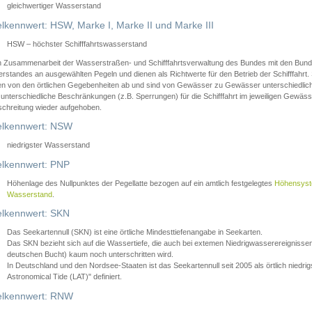
gleichwertiger Wasserstand
lkennwert: HSW, Marke I, Marke II und Marke III
HSW – höchster Schifffahrtswasserstand
in Zusammenarbeit der Wasserstraßen- und Schifffahrtsverwaltung des Bundes mit den Bund
standes an ausgewählten Pegeln und dienen als Richtwerte für den Betrieb der Schifffahrt. 
n von den örtlichen Gegebenheiten ab und sind von Gewässer zu Gewässer unterschiedlich
 unterschiedliche Beschränkungen (z.B. Sperrungen) für die Schifffahrt im jeweiligen Gewäss
schreitung wieder aufgehoben.
lkennwert: NSW
niedrigster Wasserstand
lkennwert: PNP
Höhenlage des Nullpunktes der Pegellatte bezogen auf ein amtlich festgelegtes
Höhensys
Wasserstand
.
lkennwert: SKN
Das Seekartennull (SKN) ist eine örtliche Mindesttiefenangabe in Seekarten.
Das SKN bezieht sich auf die Wassertiefe, die auch bei extemen Niedrigwasserereignissen
deutschen Bucht) kaum noch unterschritten wird.
In Deutschland und den Nordsee-Staaten ist das Seekartennull seit 2005 als örtlich nie
Astronomical Tide (LAT)" definiert.
lkennwert: RNW