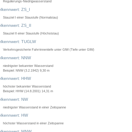
Regulierungs-Niedrigwasserstand
lkennwert: ZS_I
Stauziel I einer Staustufe (Normalstau)
lkennwert: ZS_II
Stauziel II einer Staustufe (Höchststau)
elkennwert: TUGLW
Verkehrsgesicherte Fahrrinnentiefe unter GlW (Tiefe unter GlW)
lkennwert: NNW
niedrigster bekannter Wasserstand
Beispiel: NNW (3.2.1942) 9,30 m
lkennwert: HHW
höchster bekannter Wasserstand
Beispiel: HHW (14.8.2001) 14,31 m
lkennwert: NW
niedrigster Wasserstand in einer Zeitspanne
lkennwert: HW
höchster Wasserstand in einer Zeitspanne
elkennwert: MNW