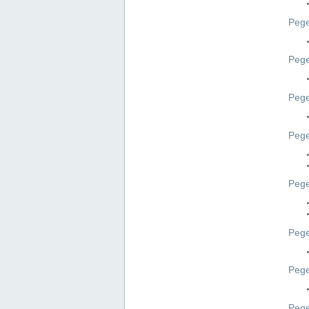
Pege
Pege
Peg
Pege
Pege
Pege
Pege
Peg