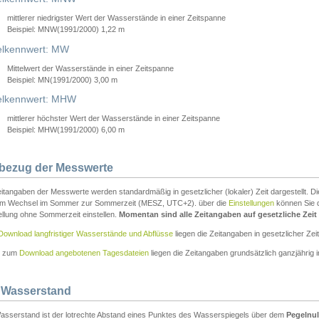
mittlerer niedrigster Wert der Wasserstände in einer Zeitspanne
Beispiel: MNW(1991/2000) 1,22 m
lkennwert: MW
Mittelwert der Wasserstände in einer Zeitspanne
Beispiel: MN(1991/2000) 3,00 m
elkennwert: MHW
mittlerer höchster Wert der Wasserstände in einer Zeitspanne
Beispiel: MHW(1991/2000) 6,00 m
tbezug der Messwerte
itangaben der Messwerte werden standardmäßig in gesetzlicher (lokaler) Zeit dargestellt. D
em Wechsel im Sommer zur Sommerzeit (MESZ, UTC+2). über die
Einstellungen
können Sie d
ellung ohne Sommerzeit einstellen.
Momentan sind alle Zeitangaben auf gesetzliche Zeit e
Download langfristiger Wasserstände und Abflüsse
liegen die Zeitangaben in gesetzlicher Zeit
n zum
Download angebotenen Tagesdateien
liegen die Zeitangaben grundsätzlich ganzjährig in
 Wasserstand
asserstand ist der lotrechte Abstand eines Punktes des Wasserspiegels über dem
Pegelnul