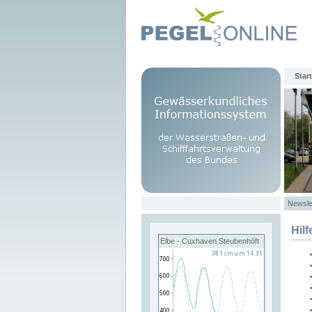
Start
Newsle
Hilf
Elbe - Cuxhaven Steubenhöft