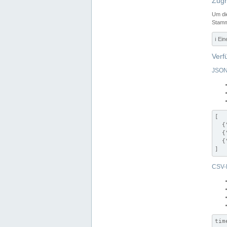
Zugr
Um di
Stamm
ℹ️ Ei
Verf
JSON
[

  {
  {
  {
]
CSV-
tim