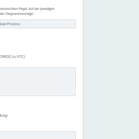
wünschten Pegel. Auf der jeweiligen
 der Diagrammanzeige.
load-Prozess.
MEZ/MESZ zu UTC)
lung)