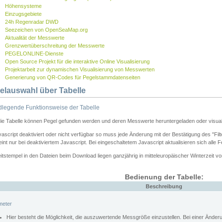
Höhensysteme
Einzugsgebiete
24h Regenradar DWD
Seezeichen von OpenSeaMap.org
Aktualität der Messwerte
Grenzwertüberschreitung der Messwerte
PEGELONLINE-Dienste
Open Source Projekt für die interaktive Online Visualisierung
Projektarbeit zur dynamischen Visualisierung von Messwerten
Generierung von QR-Codes für Pegelstammdatenseiten
elauswahl über Tabelle
legende Funktionsweise der Tabelle
die Tabelle können Pegel gefunden werden und deren Messwerte heruntergeladen oder visuali
vascript deaktiviert oder nicht verfügbar so muss jede Änderung mit der Bestätigung des "Filt
int nur bei deaktiviertem Javascript. Bei eingeschaltetem Javascript aktualisieren sich alle 
itstempel in den Dateien beim Download liegen ganzjährig in mitteleuropäischer Winterzeit vo
Bedienung der Tabelle:
Beschreibung
meter
Hier besteht die Möglichkeit, die auszuwertende Messgröße einzustellen. Bei einer Ände