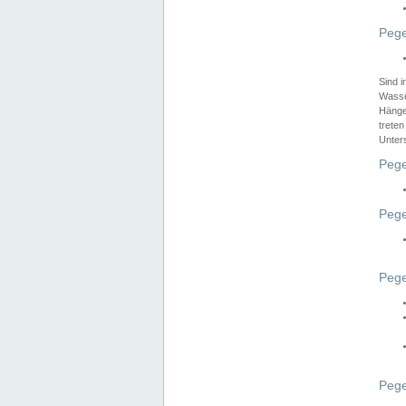
Pege
Sind 
Wasser
Hänge
treten
Unter
Pege
Pege
Pege
Pege