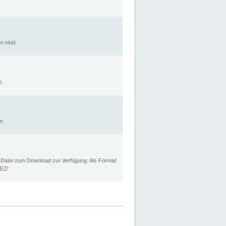
n sind.
n.
n.
p Datei zum Download zur Verfügung. Als Format
MEZ!