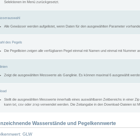
Selektionen im Menü zurückgesetzt.
sserauswahl
Alle Gewässer werden aufgelistet, wenn Daten für den ausgewählten Parameter vorhande
ahl des Pegels
Die Pegellisten zeigen alle verfügbaren Pegel einmal mit Namen und einmal mit Nummer a
inien
Zeigt die ausgewählten Messwerte als Ganglinie. Es können maximal 6 ausgewählt werde
load
Stellt die ausgewählten Messwerte innerhalb eines auswählbaren Zeitbereichs in einer Zi
kann txt, csv oder zrxp verwendet werden. Die Zeitangabe in den Download-Dateien ist 
nzeichnende Wasserstände und Pegelkennwerte
lkennwert: GLW