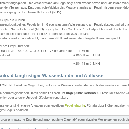
ntimeter angegeben. Der Wasserstand am Pegel sagt somit weder etwas über die lokale Wa
enden Terrain aus. Erst durch die Addition des Wasserstandes am Pegel mit dem zugehörig
asserspiegels über Normalhöhennull (NHN).
nullpunkt (PNP):
egelnullpunkt eines Pegels ist, im Gegensatz zum Wasserstand am Pegel, absolut und wir
ter über Normalhöhennull (NHN) angegeben. Der Wert des Pegelnullpunktes wird durch den Bet
 dem niedrigsten, über eine lange Zeit gemessenen Wasserstand.
gellatte wird so angebracht, dass deren Nullmarkierung dem Pegelnullpunkt entspricht.
iel am Pegel Dresden:
rstand am 16.07.2013 08:00 Uhr: 176 cm am Pegel
1,76
m
ullpunkt
+
102,68
m ü. NHN
=
104,44
m ü. NHN
nload langfristiger Wasserstände und Abflüsse
ONLINE bietet die Möglichkeit, historische Wasserstandsdaten und Abflusswerte seit dem 1
en heruntergeladenen Daten handelt es sich um
ungeprüfte Rohdaten
. Diese Messwerte wur
ehler oder andere Unregelmäßigkeiten enthalten.
esswerte sind relative Angaben zum jeweiligen
Pegelnullpunkt
. Für absolute Höhenangaben 
igen Pegels addieren.
ür programmatische Zugriffe und automatisierte Datenabfragen aktueller Werte stehen auch d