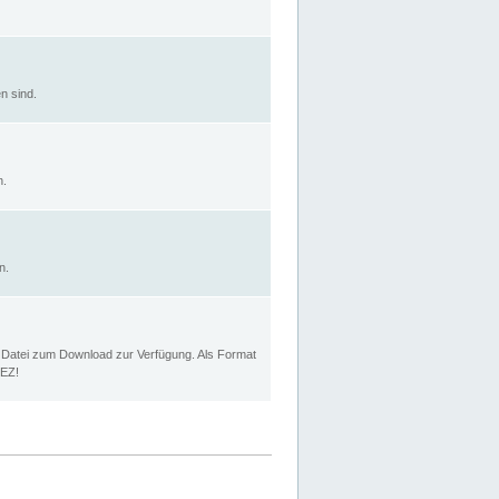
n sind.
n.
n.
p Datei zum Download zur Verfügung. Als Format
MEZ!