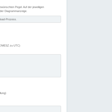
wünschten Pegel. Auf der jeweiligen
 der Diagrammanzeige.
load-Prozess.
MEZ/MESZ zu UTC)
lung)