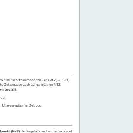
ies sind die Mitteleuropäische Zeit (MEZ, UTC+1)
ie Zeitangaben auch auf ganzjährige MEZ-
ingestellt.
 vor.
 Mitteleuropäischer Zeit vor.
lpunkt (PNP)
der Pegellatte und wird in der Regel