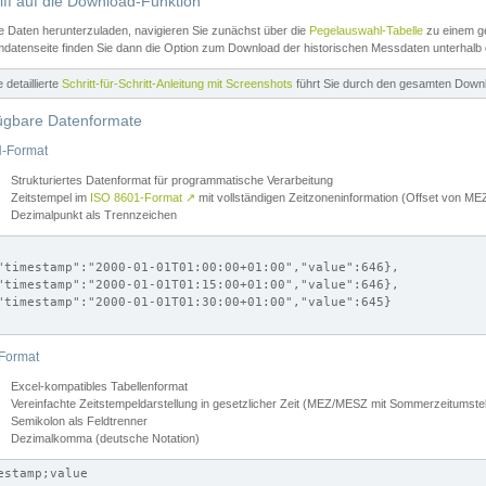
iff auf die Download-Funktion
e Daten herunterzuladen, navigieren Sie zunächst über die
Pegelauswahl-Tabelle
zu einem ge
datenseite finden Sie dann die Option zum Download der historischen Messdaten unterhalb
ne detaillierte
Schritt-für-Schritt-Anleitung mit Screenshots
führt Sie durch den gesamten Down
ügbare Datenformate
-Format
Strukturiertes Datenformat für programmatische Verarbeitung
Zeitstempel im
ISO 8601-Format
↗
mit vollständigen Zeitzoneninformation (Offset von 
Dezimalpunkt als Trennzeichen
"timestamp":"2000-01-01T01:00:00+01:00","value":646},

"timestamp":"2000-01-01T01:15:00+01:00","value":646},

"timestamp":"2000-01-01T01:30:00+01:00","value":645}

Format
Excel-kompatibles Tabellenformat
Vereinfachte Zeitstempeldarstellung in gesetzlicher Zeit (MEZ/MESZ mit Sommerzeitumstel
Semikolon als Feldtrenner
Dezimalkomma (deutsche Notation)
estamp;value
