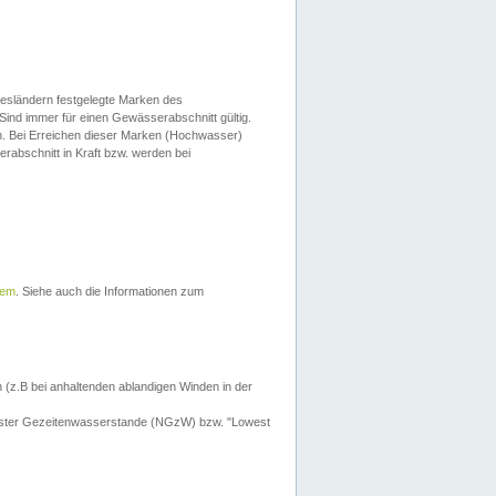
esländern festgelegte Marken des
Sind immer für einen Gewässerabschnitt gültig.
. Bei Erreichen dieser Marken (Hochwasser)
erabschnitt in Kraft bzw. werden bei
tem
. Siehe auch die Informationen zum
 (z.B bei anhaltenden ablandigen Winden in der
drigster Gezeitenwasserstande (NGzW) bzw. "Lowest