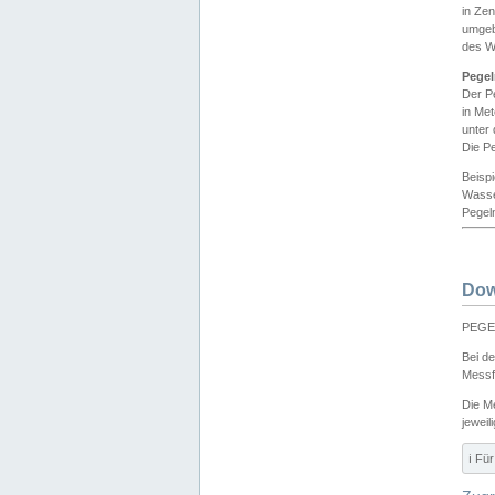
in Ze
umgeb
des W
Pegel
Der P
in Me
unter
Die Pe
Beisp
Wasse
Pegeln
Dow
PEGEL
Bei d
Messf
Die M
jeweil
ℹ️ F