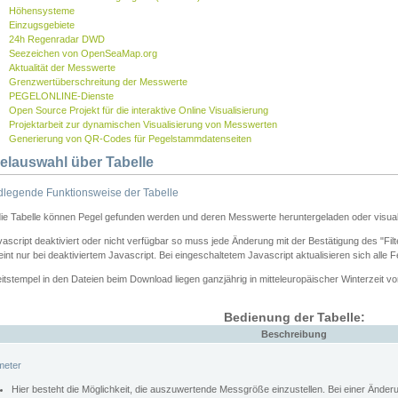
Höhensysteme
Einzugsgebiete
24h Regenradar DWD
Seezeichen von OpenSeaMap.org
Aktualität der Messwerte
Grenzwertüberschreitung der Messwerte
PEGELONLINE-Dienste
Open Source Projekt für die interaktive Online Visualisierung
Projektarbeit zur dynamischen Visualisierung von Messwerten
Generierung von QR-Codes für Pegelstammdatenseiten
elauswahl über Tabelle
legende Funktionsweise der Tabelle
die Tabelle können Pegel gefunden werden und deren Messwerte heruntergeladen oder visuali
vascript deaktiviert oder nicht verfügbar so muss jede Änderung mit der Bestätigung des "Filt
int nur bei deaktiviertem Javascript. Bei eingeschaltetem Javascript aktualisieren sich alle 
itstempel in den Dateien beim Download liegen ganzjährig in mitteleuropäischer Winterzeit vo
Bedienung der Tabelle:
Beschreibung
meter
Hier besteht die Möglichkeit, die auszuwertende Messgröße einzustellen. Bei einer Ände