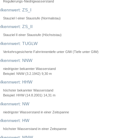
Regulierungs-Niedrigwasserstand
lkennwert: ZS_I
Stauziel I einer Staustufe (Normalstau)
lkennwert: ZS_II
Stauziel II einer Staustufe (Höchststau)
elkennwert: TUGLW
Verkehrsgesicherte Fahrrinnentiefe unter GlW (Tiefe unter GlW)
lkennwert: NNW
niedrigster bekannter Wasserstand
Beispiel: NNW (3.2.1942) 9,30 m
lkennwert: HHW
höchster bekannter Wasserstand
Beispiel: HHW (14.8.2001) 14,31 m
lkennwert: NW
niedrigster Wasserstand in einer Zeitspanne
lkennwert: HW
höchster Wasserstand in einer Zeitspanne
elkennwert: MNW