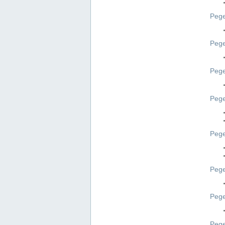
Pege
Pege
Peg
Pege
Pege
Pege
Pege
Peg