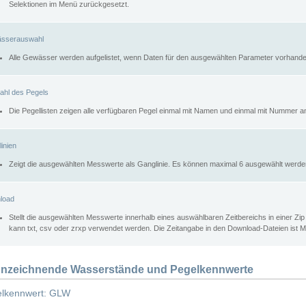
Selektionen im Menü zurückgesetzt.
sserauswahl
Alle Gewässer werden aufgelistet, wenn Daten für den ausgewählten Parameter vorhande
ahl des Pegels
Die Pegellisten zeigen alle verfügbaren Pegel einmal mit Namen und einmal mit Nummer a
inien
Zeigt die ausgewählten Messwerte als Ganglinie. Es können maximal 6 ausgewählt werde
load
Stellt die ausgewählten Messwerte innerhalb eines auswählbaren Zeitbereichs in einer Zi
kann txt, csv oder zrxp verwendet werden. Die Zeitangabe in den Download-Dateien ist 
nzeichnende Wasserstände und Pegelkennwerte
lkennwert: GLW