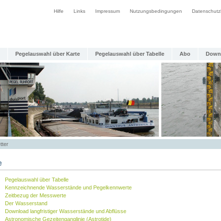
Hilfe
Links
Impressum
Nutzungsbedingungen
Datenschutz
Pegelauswahl über Karte
Pegelauswahl über Tabelle
Abo
Down
tter
e
Pegelauswahl über Tabelle
Kennzeichnende Wasserstände und Pegelkennwerte
Zeitbezug der Messwerte
Der Wasserstand
Download langfristiger Wasserstände und Abflüsse
Astronomische Gezeitenganglinie (Astrotide)