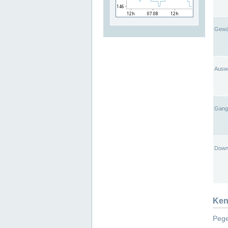
Gewä
Ausw
Gangl
Down
Ken
Pege