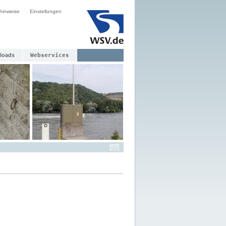
hinweise
Einstellungen
loads
Webservices