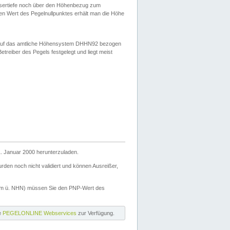
ssertiefe noch über den Höhenbezug zum
en Wert des Pegelnullpunktes erhält man die Höhe
d auf das amtliche Höhensystem DHHN92 bezogen
reiber des Pegels festgelegt und liegt meist
. Januar 2000 herunterzuladen.
den noch nicht validiert und können Ausreißer,
(m ü. NHN) müssen Sie den PNP-Wert des
ie
PEGELONLINE Webservices
zur Verfügung.