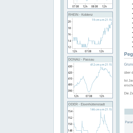
RHEIN - Koblenz
Peg
DONAU - Passau
Grund
über 
Ist Ja
ersche
Die Ze
ODER - Eisenhüttenstadt
Para