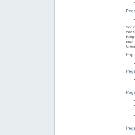
Pege
Sind 
Wasser
Hänge
treten
Unter
Pege
Pege
Pege
Pege