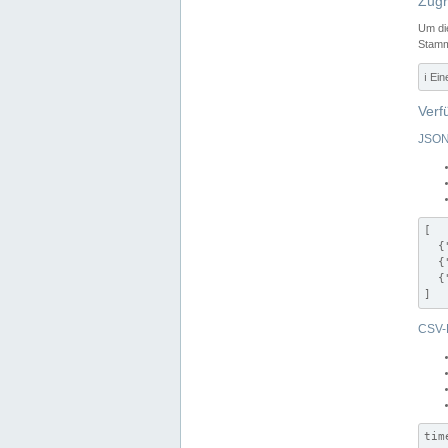
Zugr
Um di
Stamm
ℹ️ Ei
Verf
JSON
[

  {
  {
  {
]
CSV-
tim