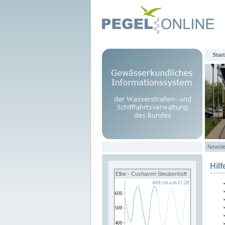
Start
Newsle
Hilf
Elbe - Cuxhaven Steubenhöft