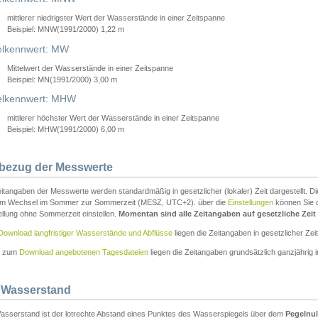
mittlerer niedrigster Wert der Wasserstände in einer Zeitspanne
Beispiel: MNW(1991/2000) 1,22 m
lkennwert: MW
Mittelwert der Wasserstände in einer Zeitspanne
Beispiel: MN(1991/2000) 3,00 m
elkennwert: MHW
mittlerer höchster Wert der Wasserstände in einer Zeitspanne
Beispiel: MHW(1991/2000) 6,00 m
tbezug der Messwerte
itangaben der Messwerte werden standardmäßig in gesetzlicher (lokaler) Zeit dargestellt. D
em Wechsel im Sommer zur Sommerzeit (MESZ, UTC+2). über die
Einstellungen
können Sie d
ellung ohne Sommerzeit einstellen.
Momentan sind alle Zeitangaben auf gesetzliche Zeit e
Download langfristiger Wasserstände und Abflüsse
liegen die Zeitangaben in gesetzlicher Zeit
n zum
Download angebotenen Tagesdateien
liegen die Zeitangaben grundsätzlich ganzjährig in
 Wasserstand
asserstand ist der lotrechte Abstand eines Punktes des Wasserspiegels über dem
Pegelnul