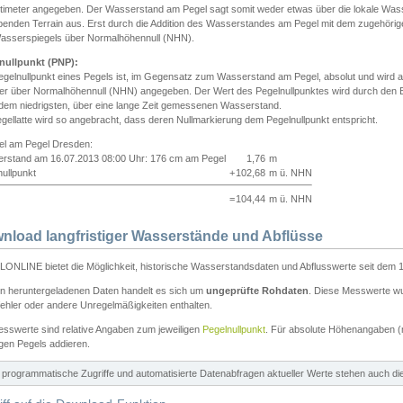
ntimeter angegeben. Der Wasserstand am Pegel sagt somit weder etwas über die lokale Wa
enden Terrain aus. Erst durch die Addition des Wasserstandes am Pegel mit dem zugehörig
asserspiegels über Normalhöhennull (NHN).
nullpunkt (PNP):
egelnullpunkt eines Pegels ist, im Gegensatz zum Wasserstand am Pegel, absolut und wir
ter über Normalhöhennull (NHN) angegeben. Der Wert des Pegelnullpunktes wird durch den Bet
 dem niedrigsten, über eine lange Zeit gemessenen Wasserstand.
gellatte wird so angebracht, dass deren Nullmarkierung dem Pegelnullpunkt entspricht.
iel am Pegel Dresden:
rstand am 16.07.2013 08:00 Uhr: 176 cm am Pegel
1,76
m
ullpunkt
+
102,68
m ü. NHN
=
104,44
m ü. NHN
nload langfristiger Wasserstände und Abflüsse
ONLINE bietet die Möglichkeit, historische Wasserstandsdaten und Abflusswerte seit dem 1
en heruntergeladenen Daten handelt es sich um
ungeprüfte Rohdaten
. Diese Messwerte wur
ehler oder andere Unregelmäßigkeiten enthalten.
esswerte sind relative Angaben zum jeweiligen
Pegelnullpunkt
. Für absolute Höhenangaben 
igen Pegels addieren.
ür programmatische Zugriffe und automatisierte Datenabfragen aktueller Werte stehen auch d