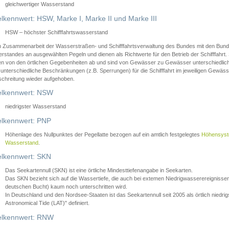
gleichwertiger Wasserstand
lkennwert: HSW, Marke I, Marke II und Marke III
HSW – höchster Schifffahrtswasserstand
in Zusammenarbeit der Wasserstraßen- und Schifffahrtsverwaltung des Bundes mit den Bund
standes an ausgewählten Pegeln und dienen als Richtwerte für den Betrieb der Schifffahrt. 
n von den örtlichen Gegebenheiten ab und sind von Gewässer zu Gewässer unterschiedlich
 unterschiedliche Beschränkungen (z.B. Sperrungen) für die Schifffahrt im jeweiligen Gewäss
schreitung wieder aufgehoben.
lkennwert: NSW
niedrigster Wasserstand
lkennwert: PNP
Höhenlage des Nullpunktes der Pegellatte bezogen auf ein amtlich festgelegtes
Höhensys
Wasserstand
.
lkennwert: SKN
Das Seekartennull (SKN) ist eine örtliche Mindesttiefenangabe in Seekarten.
Das SKN bezieht sich auf die Wassertiefe, die auch bei extemen Niedrigwasserereignissen
deutschen Bucht) kaum noch unterschritten wird.
In Deutschland und den Nordsee-Staaten ist das Seekartennull seit 2005 als örtlich nie
Astronomical Tide (LAT)" definiert.
lkennwert: RNW