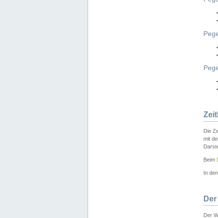
Pege
Peg
Zei
Die Ze
mit d
Darst
Beim
In de
Der
Der W