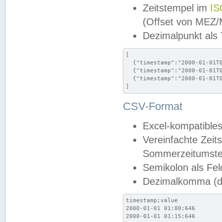
Zeitstempel im
IS
(Offset von MEZ
Dezimalpunkt als
[

  {"timestamp":"2000-01-01T0
  {"timestamp":"2000-01-01T0
  {"timestamp":"2000-01-01T0
]
CSV-Format
Excel-kompatibles
Vereinfachte Zeit
Sommerzeitumstel
Semikolon als Fel
Dezimalkomma (de
timestamp;value

2000-01-01 01:00;646

2000-01-01 01:15;646
