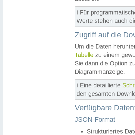
ℹ️ Für programmatisch
Werte stehen auch d
Zugriff auf die D
Um die Daten herunter
Tabelle
zu einem gewün
Sie dann die Option z
Diagrammanzeige.
ℹ️ Eine detaillierte
Schr
den gesamten Downlo
Verfügbare Daten
JSON-Format
Strukturiertes Da