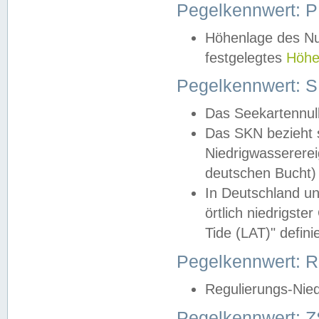
Pegelkennwert: 
Höhenlage des Nul
festgelegtes
Höhe
Pegelkennwert: 
Das Seekartennull
Das SKN bezieht s
Niedrigwassererei
deutschen Bucht) 
In Deutschland un
örtlich niedrigst
Tide (LAT)" definie
Pegelkennwert:
Regulierungs-Nie
Pegelkennwert: Z