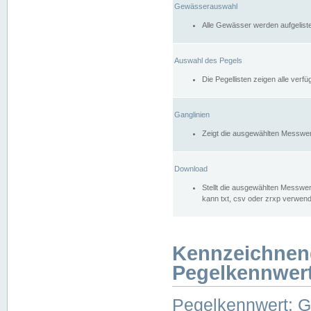
Gewässerauswahl
Alle Gewässer werden aufgelist
Auswahl des Pegels
Die Pegellisten zeigen alle ver
Ganglinien
Zeigt die ausgewählten Messwer
Download
Stellt die ausgewählten Messwer
kann txt, csv oder zrxp verwen
Kennzeichnen
Pegelkennwer
Pegelkennwert: 