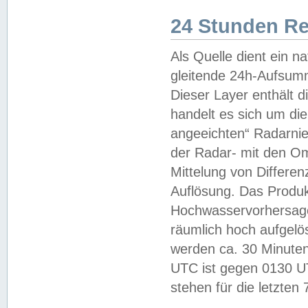
24 Stunden R
Als Quelle dient ein n
gleitende 24h-Aufsum
Dieser Layer enthält
handelt es sich um di
angeeichten“ Radarnie
der Radar- mit den O
Mittelung von Differe
Auflösung. Das Produk
Hochwasservorhersagez
räumlich hoch aufgelö
werden ca. 30 Minuten
UTC ist gegen 0130 UTC
stehen für die letzten