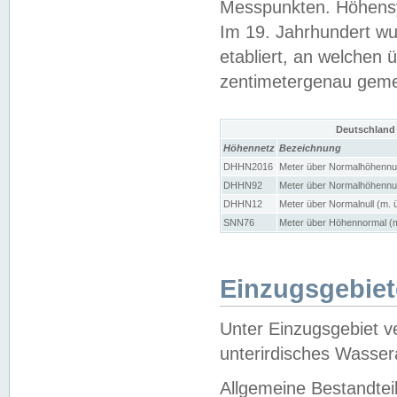
Messpunkten. Höhensy
Im 19. Jahrhundert wu
etabliert, an welchen 
zentimetergenau gem
Deutschland
Höhennetz
Bezeichnung
DHHN2016
Meter über Normalhöhennul
DHHN92
Meter über Normalhöhennul
DHHN12
Meter über Normalnull (m. 
SNN76
Meter über Höhennormal (m
Einzugsgebiet
Unter Einzugsgebiet v
unterirdisches Wasser
Allgemeine Bestandtei