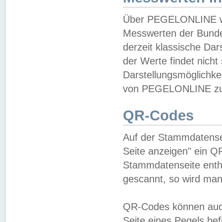
Über PEGELONLINE wer
Messwerten der Bundes
derzeit klassische Da
der Werte findet nicht 
Darstellungsmöglichkei
von PEGELONLINE zu 
QR-Codes
Auf der Stammdatensei
Seite anzeigen" ein Q
Stammdatenseite enthä
gescannt, so wird man
QR-Codes können auc
Seite eines Pegels be