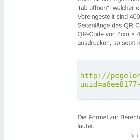
Tab öffnen", welcher 
Voreingestellt sind 4
Seitenlänge des QR-C
QR-Code von 4cm × 4c
ausdrucken, so setzt 
http://pegelo
uuid=a6ee8177
Die Formel zur Berech
lautet:
			(DPI × Druckkantenlänge in cm) ÷ 2,54 = Kantenlänge in Pixel
