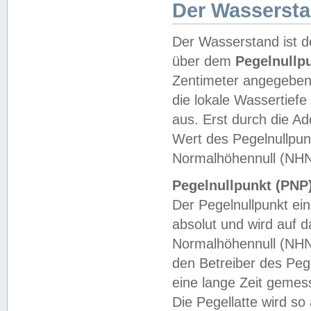
Der Wasserst
Der Wasserstand ist d
über dem
Pegelnullp
Zentimeter angegeben
die lokale Wassertie
aus. Erst durch die A
Wert des Pegelnullpun
Normalhöhennull (NHN
Pegelnullpunkt (PNP)
Der Pegelnullpunkt ei
absolut und wird auf
Normalhöhennull (NHN
den Betreiber des Pege
eine lange Zeit geme
Die Pegellatte wird s