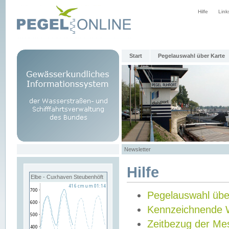
Hilfe
Link
Start
Pegelauswahl über Karte
Newsletter
Hilfe
Elbe - Cuxhaven Steubenhöft
Pegelauswahl übe
Kennzeichnende 
Zeitbezug der Me