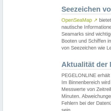
Seezeichen v
OpenSeaMap
↗
biete
nautische Information
Seamarks sind wichtig
Booten und Schiffen i
von Seezeichen wie Le
Aktualität der
PEGELONLINE erhält u
Im Binnenbereich wird 
Messwerte von Zeitreih
Minuten. Abweichungen
Fehlern bei der Daten
sein.