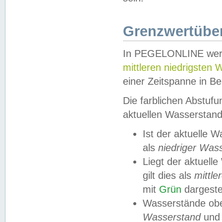
Grenzwertüber
In PEGELONLINE werde
mittleren niedrigsten
einer Zeitspanne in Be
Die farblichen Abstuf
aktuellen Wasserstand
Ist der aktuelle 
als
niedriger Was
Liegt der aktue
gilt dies als
mittle
mit
Grün
dargestel
Wasserstände obe
Wasserstand
und