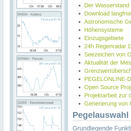
Der Wasserstand
Download langfris
RHEIN - Koblenz
Astronomische Gez
Höhensysteme
Einzugsgebiete
24h Regenradar
Seezeichen von 
DONAU - Passau
Aktualität der Me
Grenzwertübersch
PEGELONLINE-Di
Open Source Projek
Projektarbeit zur
Generierung von 
ODER - Eisenhüttenstadt
Pegelauswahl 
Grundlegende Funkti