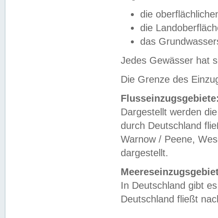
die oberflächlich
die Landoberfläc
das Grundwasser
Jedes Gewässer hat se
Die Grenze des Einzug
Flusseinzugsgebiete
Dargestellt werden die
durch Deutschland fli
Warnow / Peene, Weser
dargestellt.
Meereseinzugsgebiet
In Deutschland gibt 
Deutschland fließt n