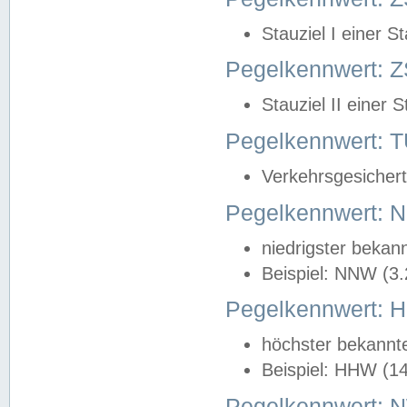
Stauziel I einer S
Pegelkennwert: Z
Stauziel II einer 
Pegelkennwert:
Verkehrsgesichert
Pegelkennwert:
niedrigster bekan
Beispiel: NNW (3
Pegelkennwert:
höchster bekannt
Beispiel: HHW (1
Pegelkennwert: 