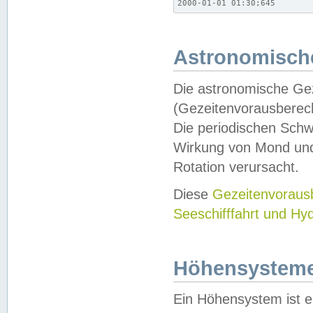
2000-01-01 01:30;645
Astronomische
Die astronomische Gez
(Gezeitenvorausberec
Die periodischen Schw
Wirkung von Mond und
Rotation verursacht.
Diese
Gezeitenvorau
Seeschifffahrt und Hy
Höhensystem
Ein Höhensystem ist e