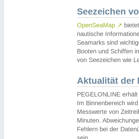
Seezeichen v
OpenSeaMap
↗
biete
nautische Information
Seamarks sind wichtig
Booten und Schiffen i
von Seezeichen wie Le
Aktualität der
PEGELONLINE erhält u
Im Binnenbereich wird 
Messwerte von Zeitreih
Minuten. Abweichungen
Fehlern bei der Daten
sein.