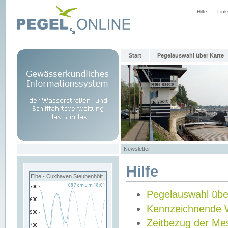
Hilfe
Link
Start
Pegelauswahl über Karte
Newsletter
Hilfe
Elbe - Cuxhaven Steubenhöft
Pegelauswahl übe
Kennzeichnende 
Zeitbezug der Me