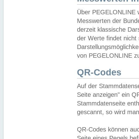
Über PEGELONLINE wer
Messwerten der Bundes
derzeit klassische Da
der Werte findet nicht 
Darstellungsmöglichkei
von PEGELONLINE zu 
QR-Codes
Auf der Stammdatensei
Seite anzeigen" ein Q
Stammdatenseite enthä
gescannt, so wird man
QR-Codes können auc
Seite eines Pegels be