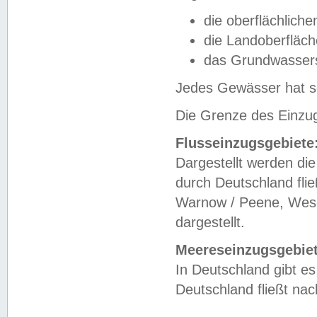
die oberflächlich
die Landoberfläc
das Grundwasser
Jedes Gewässer hat se
Die Grenze des Einzug
Flusseinzugsgebiete
Dargestellt werden die
durch Deutschland fli
Warnow / Peene, Weser
dargestellt.
Meereseinzugsgebiet
In Deutschland gibt 
Deutschland fließt n