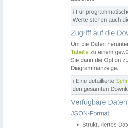
ℹ️ Für programmatisch
Werte stehen auch d
Zugriff auf die D
Um die Daten herunter
Tabelle
zu einem gewün
Sie dann die Option z
Diagrammanzeige.
ℹ️ Eine detaillierte
Schr
den gesamten Downlo
Verfügbare Daten
JSON-Format
Strukturiertes Da