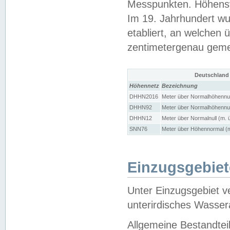
Messpunkten. Höhensy
Im 19. Jahrhundert wu
etabliert, an welchen 
zentimetergenau gem
Deutschland
Höhennetz
Bezeichnung
DHHN2016
Meter über Normalhöhennul
DHHN92
Meter über Normalhöhennul
DHHN12
Meter über Normalnull (m. 
SNN76
Meter über Höhennormal (m
Einzugsgebiet
Unter Einzugsgebiet v
unterirdisches Wasser
Allgemeine Bestandtei