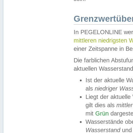
Grenzwertüber
In PEGELONLINE werde
mittleren niedrigsten
einer Zeitspanne in Be
Die farblichen Abstuf
aktuellen Wasserstand
Ist der aktuelle 
als
niedriger Was
Liegt der aktue
gilt dies als
mittle
mit
Grün
dargestel
Wasserstände obe
Wasserstand
und