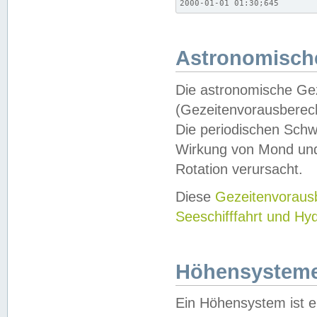
2000-01-01 01:30;645
Astronomische
Die astronomische Gez
(Gezeitenvorausberec
Die periodischen Schw
Wirkung von Mond und
Rotation verursacht.
Diese
Gezeitenvorau
Seeschifffahrt und Hy
Höhensystem
Ein Höhensystem ist e