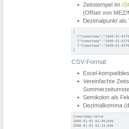
Zeitstempel im
IS
(Offset von MEZ
Dezimalpunkt als
[

  {"timestamp":"2000-01-01T0
  {"timestamp":"2000-01-01T0
  {"timestamp":"2000-01-01T0
]
CSV-Format
Excel-kompatibles
Vereinfachte Zeit
Sommerzeitumstel
Semikolon als Fel
Dezimalkomma (de
timestamp;value

2000-01-01 01:00;646

2000-01-01 01:15;646
