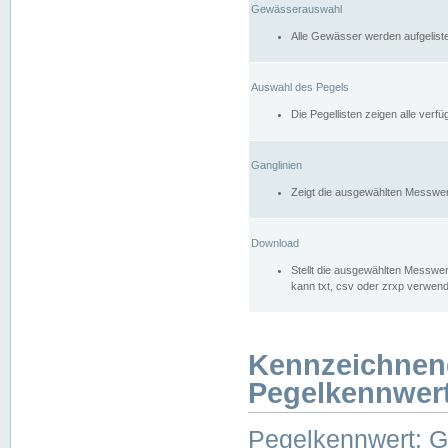
Gewässerauswahl
Alle Gewässer werden aufgelist
Auswahl des Pegels
Die Pegellisten zeigen alle ver
Ganglinien
Zeigt die ausgewählten Messwer
Download
Stellt die ausgewählten Messwer
kann txt, csv oder zrxp verwen
Kennzeichnen
Pegelkennwer
Pegelkennwert: 