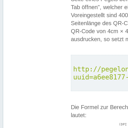
Tab öffnen", welcher 
Voreingestellt sind 4
Seitenlänge des QR-C
QR-Code von 4cm × 4c
ausdrucken, so setzt 
http://pegelo
uuid=a6ee8177
Die Formel zur Berech
lautet:
			(DPI × Druckkantenlänge in cm) ÷ 2,54 = Kantenlänge in Pixel
