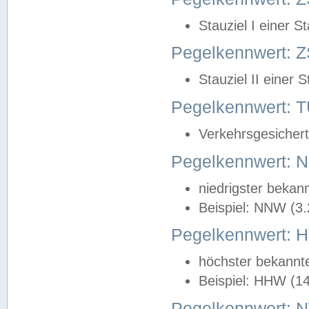
Stauziel I einer S
Pegelkennwert: Z
Stauziel II einer 
Pegelkennwert:
Verkehrsgesichert
Pegelkennwert:
niedrigster bekan
Beispiel: NNW (3
Pegelkennwert:
höchster bekannt
Beispiel: HHW (1
Pegelkennwert: 