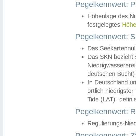
Pegelkennwert: 
Höhenlage des Nul
festgelegtes
Höhe
Pegelkennwert: 
Das Seekartennull
Das SKN bezieht s
Niedrigwassererei
deutschen Bucht) 
In Deutschland un
örtlich niedrigst
Tide (LAT)" definie
Pegelkennwert:
Regulierungs-Nie
Pegelkennwert: Z