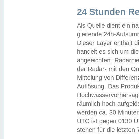
24 Stunden R
Als Quelle dient ein n
gleitende 24h-Aufsum
Dieser Layer enthält
handelt es sich um di
angeeichten“ Radarnie
der Radar- mit den O
Mittelung von Differe
Auflösung. Das Produk
Hochwasservorhersagez
räumlich hoch aufgelö
werden ca. 30 Minuten
UTC ist gegen 0130 UTC
stehen für die letzten