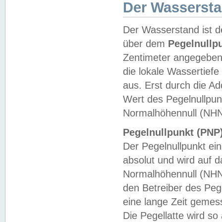
Der Wasserst
Der Wasserstand ist d
über dem
Pegelnullp
Zentimeter angegeben
die lokale Wassertie
aus. Erst durch die A
Wert des Pegelnullpun
Normalhöhennull (NHN
Pegelnullpunkt (PNP)
Der Pegelnullpunkt ei
absolut und wird auf
Normalhöhennull (NHN
den Betreiber des Pege
eine lange Zeit geme
Die Pegellatte wird s