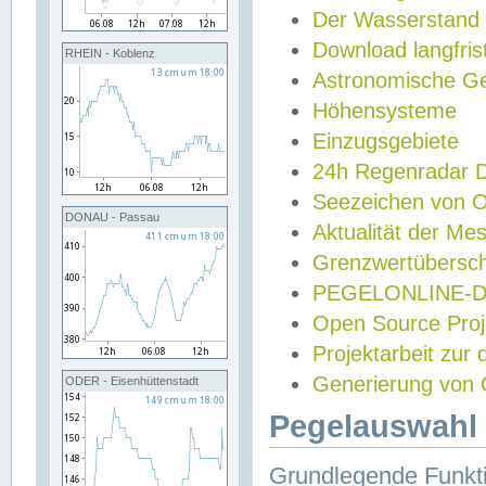
Der Wasserstand
Download langfris
RHEIN - Koblenz
Astronomische Gez
Höhensysteme
Einzugsgebiete
24h Regenradar
Seezeichen von 
DONAU - Passau
Aktualität der Me
Grenzwertübersch
PEGELONLINE-Di
Open Source Projek
Projektarbeit zur
Generierung von 
ODER - Eisenhüttenstadt
Pegelauswahl 
Grundlegende Funkti