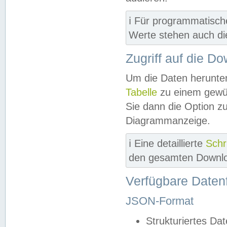
ℹ️ Für programmatisch
Werte stehen auch d
Zugriff auf die D
Um die Daten herunter
Tabelle
zu einem gewün
Sie dann die Option z
Diagrammanzeige.
ℹ️ Eine detaillierte
Schr
den gesamten Downlo
Verfügbare Daten
JSON-Format
Strukturiertes Da