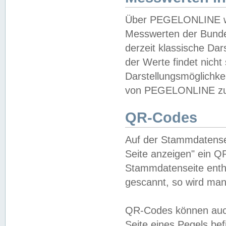
Über PEGELONLINE wer
Messwerten der Bundes
derzeit klassische Da
der Werte findet nicht 
Darstellungsmöglichkei
von PEGELONLINE zu 
QR-Codes
Auf der Stammdatensei
Seite anzeigen" ein Q
Stammdatenseite enthä
gescannt, so wird man
QR-Codes können auc
Seite eines Pegels be