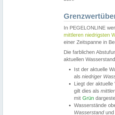
Grenzwertüber
In PEGELONLINE werde
mittleren niedrigsten
einer Zeitspanne in Be
Die farblichen Abstuf
aktuellen Wasserstand
Ist der aktuelle 
als
niedriger Was
Liegt der aktue
gilt dies als
mittle
mit
Grün
dargestel
Wasserstände obe
Wasserstand
und