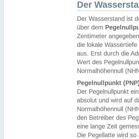
Der Wasserst
Der Wasserstand ist d
über dem
Pegelnullp
Zentimeter angegeben
die lokale Wassertie
aus. Erst durch die A
Wert des Pegelnullpun
Normalhöhennull (NHN
Pegelnullpunkt (PNP)
Der Pegelnullpunkt ei
absolut und wird auf
Normalhöhennull (NHN
den Betreiber des Pege
eine lange Zeit geme
Die Pegellatte wird s