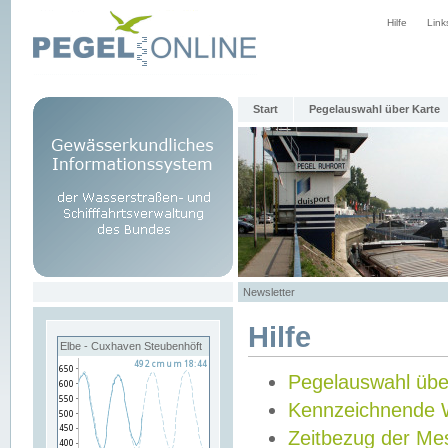
Hilfe
Link
Start
Pegelauswahl über Karte
Newsletter
Hilfe
Elbe - Cuxhaven Steubenhöft
Pegelauswahl übe
Kennzeichnende 
Zeitbezug der Me