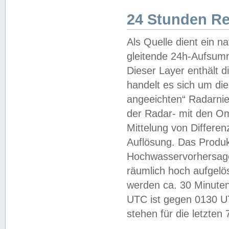
24 Stunden R
Als Quelle dient ein n
gleitende 24h-Aufsum
Dieser Layer enthält
handelt es sich um di
angeeichten“ Radarnie
der Radar- mit den O
Mittelung von Differe
Auflösung. Das Produk
Hochwasservorhersagez
räumlich hoch aufgelö
werden ca. 30 Minuten
UTC ist gegen 0130 UTC
stehen für die letzten