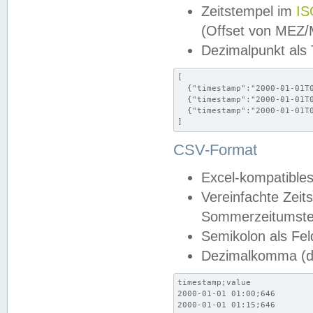
Zeitstempel im
IS
(Offset von MEZ
Dezimalpunkt als
[

  {"timestamp":"2000-01-01T0
  {"timestamp":"2000-01-01T0
  {"timestamp":"2000-01-01T0
]
CSV-Format
Excel-kompatibles
Vereinfachte Zeit
Sommerzeitumstel
Semikolon als Fel
Dezimalkomma (de
timestamp;value

2000-01-01 01:00;646

2000-01-01 01:15;646
