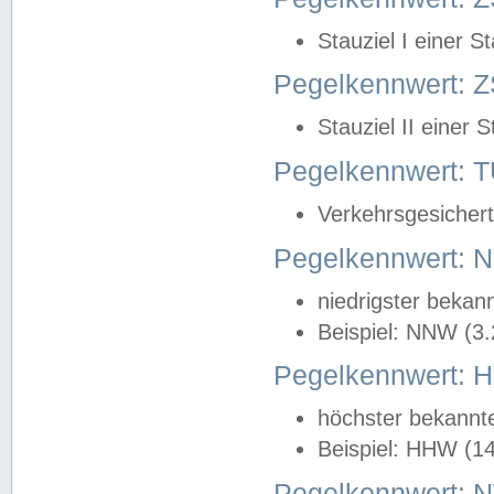
Stauziel I einer S
Pegelkennwert: Z
Stauziel II einer 
Pegelkennwert:
Verkehrsgesichert
Pegelkennwert:
niedrigster bekan
Beispiel: NNW (3
Pegelkennwert:
höchster bekannt
Beispiel: HHW (1
Pegelkennwert: 