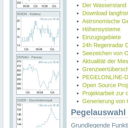
Der Wasserstand
Download langfris
RHEIN - Koblenz
Astronomische Gez
Höhensysteme
Einzugsgebiete
24h Regenradar
Seezeichen von 
DONAU - Passau
Aktualität der Me
Grenzwertübersch
PEGELONLINE-Di
Open Source Projek
Projektarbeit zur
Generierung von 
ODER - Eisenhüttenstadt
Pegelauswahl 
Grundlegende Funkti