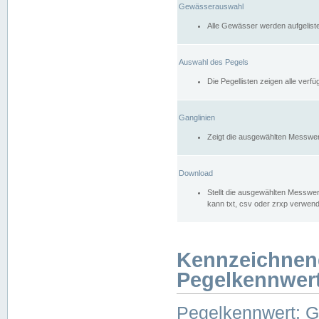
Gewässerauswahl
Alle Gewässer werden aufgelist
Auswahl des Pegels
Die Pegellisten zeigen alle ver
Ganglinien
Zeigt die ausgewählten Messwer
Download
Stellt die ausgewählten Messwer
kann txt, csv oder zrxp verwen
Kennzeichnen
Pegelkennwer
Pegelkennwert: 