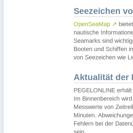
Seezeichen v
OpenSeaMap
↗
biete
nautische Information
Seamarks sind wichtig
Booten und Schiffen i
von Seezeichen wie Le
Aktualität der
PEGELONLINE erhält u
Im Binnenbereich wird 
Messwerte von Zeitreih
Minuten. Abweichungen
Fehlern bei der Daten
sein.