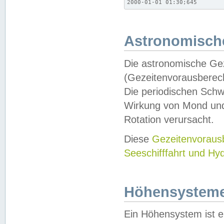
2000-01-01 01:30;645
Astronomische
Die astronomische Gez
(Gezeitenvorausberec
Die periodischen Schw
Wirkung von Mond und
Rotation verursacht.
Diese
Gezeitenvorau
Seeschifffahrt und Hy
Höhensystem
Ein Höhensystem ist e