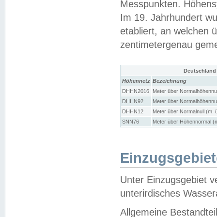
Messpunkten. Höhensy
Im 19. Jahrhundert wu
etabliert, an welchen 
zentimetergenau gem
Deutschland
Höhennetz
Bezeichnung
DHHN2016
Meter über Normalhöhennul
DHHN92
Meter über Normalhöhennul
DHHN12
Meter über Normalnull (m. 
SNN76
Meter über Höhennormal (m
Einzugsgebiet
Unter Einzugsgebiet v
unterirdisches Wasser
Allgemeine Bestandtei