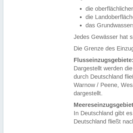
die oberflächlich
die Landoberfläc
das Grundwasser
Jedes Gewässer hat se
Die Grenze des Einzug
Flusseinzugsgebiete
Dargestellt werden die
durch Deutschland fli
Warnow / Peene, Weser
dargestellt.
Meereseinzugsgebiet
In Deutschland gibt 
Deutschland fließt n