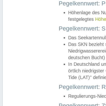
Pegelkennwert: 
Höhenlage des Nul
festgelegtes
Höhe
Pegelkennwert: 
Das Seekartennull
Das SKN bezieht s
Niedrigwassererei
deutschen Bucht) 
In Deutschland un
örtlich niedrigst
Tide (LAT)" definie
Pegelkennwert:
Regulierungs-Nie
Pegelkennwert: Z