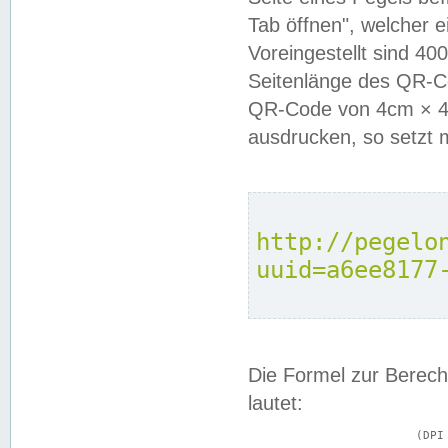
Tab öffnen", welcher 
Voreingestellt sind 4
Seitenlänge des QR-C
QR-Code von 4cm × 4c
ausdrucken, so setzt 
http://pegelo
uuid=a6ee8177
Die Formel zur Berech
lautet:
			(DPI × Druckkantenlänge in cm) ÷ 2,54 = Kantenlänge in Pixel
