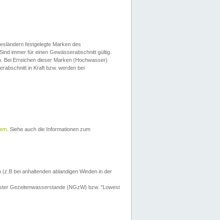
esländern festgelegte Marken des
Sind immer für einen Gewässerabschnitt gültig.
. Bei Erreichen dieser Marken (Hochwasser)
erabschnitt in Kraft bzw. werden bei
tem
. Siehe auch die Informationen zum
 (z.B bei anhaltenden ablandigen Winden in der
drigster Gezeitenwasserstande (NGzW) bzw. "Lowest