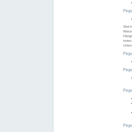
Pege
Sind 
Wasser
Hänge
treten
Unter
Pege
Pege
Pege
Pege