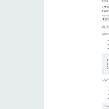
Zugr
Um di
Stamm
ℹ️ Ei
Verf
JSON
[

  {
  {
  {
]
CSV-
tim