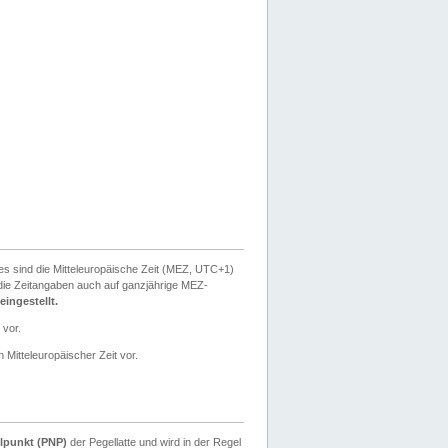
ies sind die Mitteleuropäische Zeit (MEZ, UTC+1)
ie Zeitangaben auch auf ganzjährige MEZ-
ingestellt.
 vor.
 Mitteleuropäischer Zeit vor.
lpunkt (PNP)
der Pegellatte und wird in der Regel