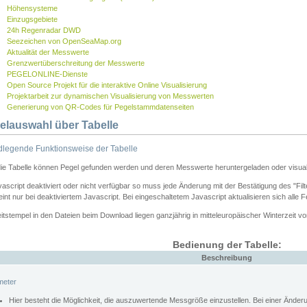
Höhensysteme
Einzugsgebiete
24h Regenradar DWD
Seezeichen von OpenSeaMap.org
Aktualität der Messwerte
Grenzwertüberschreitung der Messwerte
PEGELONLINE-Dienste
Open Source Projekt für die interaktive Online Visualisierung
Projektarbeit zur dynamischen Visualisierung von Messwerten
Generierung von QR-Codes für Pegelstammdatenseiten
elauswahl über Tabelle
legende Funktionsweise der Tabelle
die Tabelle können Pegel gefunden werden und deren Messwerte heruntergeladen oder visuali
vascript deaktiviert oder nicht verfügbar so muss jede Änderung mit der Bestätigung des "Filt
int nur bei deaktiviertem Javascript. Bei eingeschaltetem Javascript aktualisieren sich alle 
itstempel in den Dateien beim Download liegen ganzjährig in mitteleuropäischer Winterzeit vo
Bedienung der Tabelle:
Beschreibung
meter
Hier besteht die Möglichkeit, die auszuwertende Messgröße einzustellen. Bei einer Ände