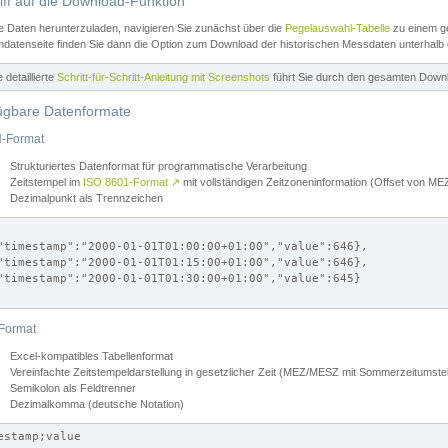
iff auf die Download-Funktion
e Daten herunterzuladen, navigieren Sie zunächst über die
Pegelauswahl-Tabelle
zu einem ge
datenseite finden Sie dann die Option zum Download der historischen Messdaten unterhalb
ne detaillierte
Schritt-für-Schritt-Anleitung mit Screenshots
führt Sie durch den gesamten Down
ügbare Datenformate
-Format
Strukturiertes Datenformat für programmatische Verarbeitung
Zeitstempel im
ISO 8601-Format
↗
mit vollständigen Zeitzoneninformation (Offset von 
Dezimalpunkt als Trennzeichen
"timestamp":"2000-01-01T01:00:00+01:00","value":646},

"timestamp":"2000-01-01T01:15:00+01:00","value":646},

"timestamp":"2000-01-01T01:30:00+01:00","value":645}

Format
Excel-kompatibles Tabellenformat
Vereinfachte Zeitstempeldarstellung in gesetzlicher Zeit (MEZ/MESZ mit Sommerzeitumstel
Semikolon als Feldtrenner
Dezimalkomma (deutsche Notation)
estamp;value
