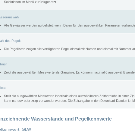
Selektionen im Menü zurückgesetzt.
sserauswahl
Alle Gewässer werden aufgelistet, wenn Daten für den ausgewählten Parameter vorhande
ahl des Pegels
Die Pegellisten zeigen alle verfügbaren Pegel einmal mit Namen und einmal mit Nummer a
inien
Zeigt die ausgewählten Messwerte als Ganglinie. Es können maximal 6 ausgewählt werde
load
Stellt die ausgewählten Messwerte innerhalb eines auswählbaren Zeitbereichs in einer Zi
kann txt, csv oder zrxp verwendet werden. Die Zeitangabe in den Download-Dateien ist 
nzeichnende Wasserstände und Pegelkennwerte
lkennwert: GLW