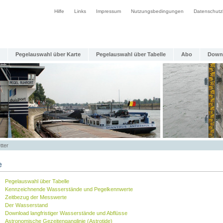
Hilfe
Links
Impressum
Nutzungsbedingungen
Datenschutz
Pegelauswahl über Karte
Pegelauswahl über Tabelle
Abo
Down
tter
e
Pegelauswahl über Tabelle
Kennzeichnende Wasserstände und Pegelkennwerte
Zeitbezug der Messwerte
Der Wasserstand
Download langfristiger Wasserstände und Abflüsse
Astronomische Gezeitenganglinie (Astrotide)