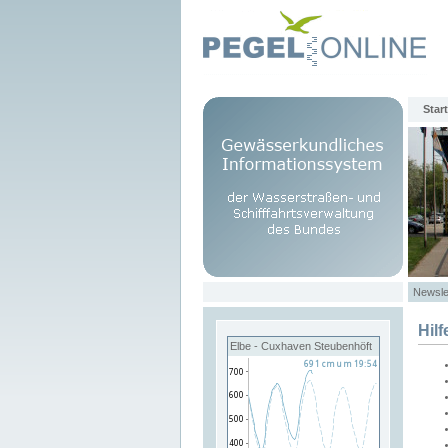
Start
Newsle
Hilf
Elbe - Cuxhaven Steubenhöft