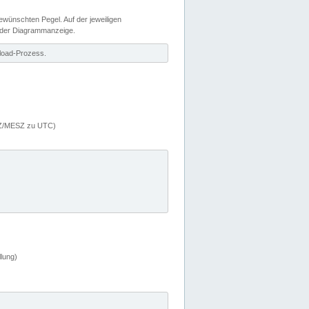
wünschten Pegel. Auf der jeweiligen
 der Diagrammanzeige.
load-Prozess.
MEZ/MESZ zu UTC)
lung)