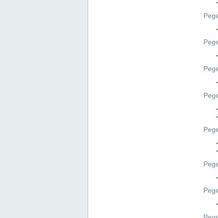
Pege
Pege
Peg
Pege
Pege
Pege
Pege
Peg