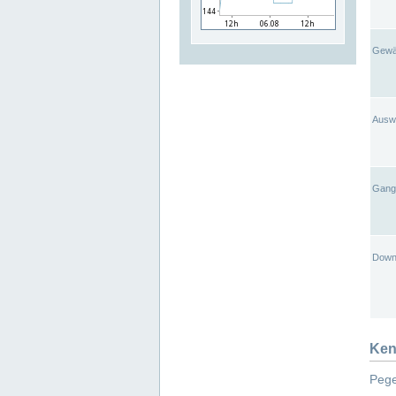
Gewä
Ausw
Gangl
Down
Ken
Pege