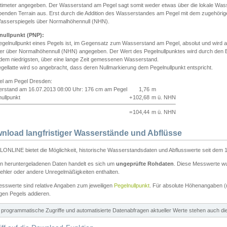
ntimeter angegeben. Der Wasserstand am Pegel sagt somit weder etwas über die lokale Wa
enden Terrain aus. Erst durch die Addition des Wasserstandes am Pegel mit dem zugehörig
asserspiegels über Normalhöhennull (NHN).
nullpunkt (PNP):
egelnullpunkt eines Pegels ist, im Gegensatz zum Wasserstand am Pegel, absolut und wir
ter über Normalhöhennull (NHN) angegeben. Der Wert des Pegelnullpunktes wird durch den Bet
 dem niedrigsten, über eine lange Zeit gemessenen Wasserstand.
gellatte wird so angebracht, dass deren Nullmarkierung dem Pegelnullpunkt entspricht.
iel am Pegel Dresden:
rstand am 16.07.2013 08:00 Uhr: 176 cm am Pegel
1,76
m
ullpunkt
+
102,68
m ü. NHN
=
104,44
m ü. NHN
nload langfristiger Wasserstände und Abflüsse
ONLINE bietet die Möglichkeit, historische Wasserstandsdaten und Abflusswerte seit dem 1
en heruntergeladenen Daten handelt es sich um
ungeprüfte Rohdaten
. Diese Messwerte wur
ehler oder andere Unregelmäßigkeiten enthalten.
esswerte sind relative Angaben zum jeweiligen
Pegelnullpunkt
. Für absolute Höhenangaben 
igen Pegels addieren.
ür programmatische Zugriffe und automatisierte Datenabfragen aktueller Werte stehen auch d