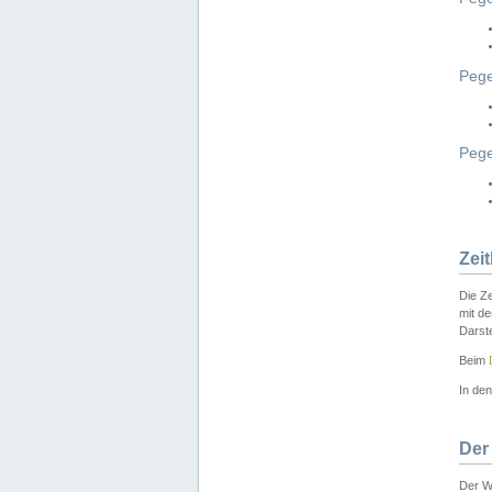
Pege
Peg
Zei
Die Ze
mit d
Darst
Beim
In de
Der
Der W