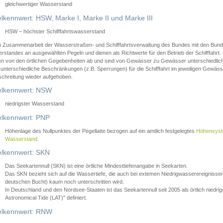
gleichwertiger Wasserstand
lkennwert: HSW, Marke I, Marke II und Marke III
HSW – höchster Schifffahrtswasserstand
in Zusammenarbeit der Wasserstraßen- und Schifffahrtsverwaltung des Bundes mit den Bund
standes an ausgewählten Pegeln und dienen als Richtwerte für den Betrieb der Schifffahrt. 
n von den örtlichen Gegebenheiten ab und sind von Gewässer zu Gewässer unterschiedlich
 unterschiedliche Beschränkungen (z.B. Sperrungen) für die Schifffahrt im jeweiligen Gewäss
schreitung wieder aufgehoben.
lkennwert: NSW
niedrigster Wasserstand
lkennwert: PNP
Höhenlage des Nullpunktes der Pegellatte bezogen auf ein amtlich festgelegtes
Höhensys
Wasserstand
.
lkennwert: SKN
Das Seekartennull (SKN) ist eine örtliche Mindesttiefenangabe in Seekarten.
Das SKN bezieht sich auf die Wassertiefe, die auch bei extemen Niedrigwasserereignissen
deutschen Bucht) kaum noch unterschritten wird.
In Deutschland und den Nordsee-Staaten ist das Seekartennull seit 2005 als örtlich nie
Astronomical Tide (LAT)" definiert.
lkennwert: RNW