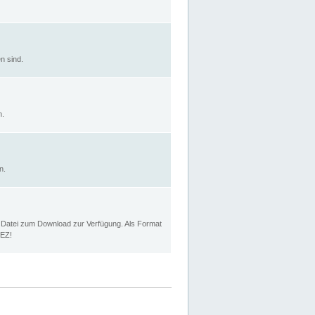
n sind.
n.
n.
p Datei zum Download zur Verfügung. Als Format
MEZ!