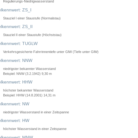
Regulierungs-Niedrigwasserstand
lkennwert: ZS_I
Stauziel I einer Staustufe (Normalstau)
lkennwert: ZS_II
Stauziel II einer Staustufe (Höchststau)
elkennwert: TUGLW
Verkehrsgesicherte Fahrrinnentiefe unter GlW (Tiefe unter GlW)
lkennwert: NNW
niedrigster bekannter Wasserstand
Beispiel: NNW (3.2.1942) 9,30 m
lkennwert: HHW
höchster bekannter Wasserstand
Beispiel: HHW (14.8.2001) 14,31 m
lkennwert: NW
niedrigster Wasserstand in einer Zeitspanne
lkennwert: HW
höchster Wasserstand in einer Zeitspanne
elkennwert: MNW