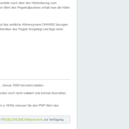
ssertiefe noch über den Höhenbezug zum
en Wert des Pegelnullpunktes erhält man die Höhe
d auf das amtliche Höhensystem DHHN92 bezogen
reiber des Pegels festgelegt und liegt meist
. Januar 2000 herunterzuladen.
den noch nicht validiert und können Ausreißer,
(m ü. NHN) müssen Sie den PNP-Wert des
ie
PEGELONLINE Webservices
zur Verfügung.