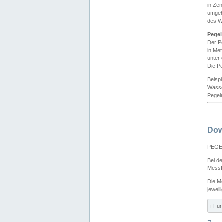
in Ze
umgeb
des W
Pegel
Der P
in Me
unter
Die Pe
Beisp
Wasse
Pegeln
Dow
PEGEL
Bei d
Messf
Die M
jeweil
ℹ️ F