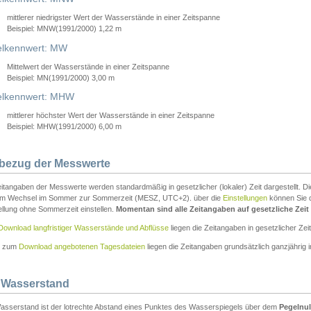
mittlerer niedrigster Wert der Wasserstände in einer Zeitspanne
Beispiel: MNW(1991/2000) 1,22 m
lkennwert: MW
Mittelwert der Wasserstände in einer Zeitspanne
Beispiel: MN(1991/2000) 3,00 m
elkennwert: MHW
mittlerer höchster Wert der Wasserstände in einer Zeitspanne
Beispiel: MHW(1991/2000) 6,00 m
tbezug der Messwerte
itangaben der Messwerte werden standardmäßig in gesetzlicher (lokaler) Zeit dargestellt. D
em Wechsel im Sommer zur Sommerzeit (MESZ, UTC+2). über die
Einstellungen
können Sie d
ellung ohne Sommerzeit einstellen.
Momentan sind alle Zeitangaben auf gesetzliche Zeit e
Download langfristiger Wasserstände und Abflüsse
liegen die Zeitangaben in gesetzlicher Zeit
n zum
Download angebotenen Tagesdateien
liegen die Zeitangaben grundsätzlich ganzjährig in
 Wasserstand
asserstand ist der lotrechte Abstand eines Punktes des Wasserspiegels über dem
Pegelnul