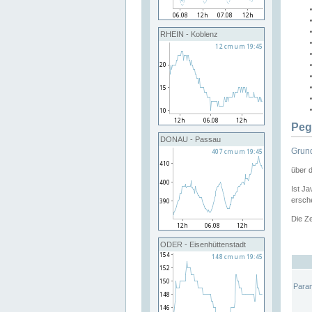
RHEIN - Koblenz
Peg
DONAU - Passau
Grund
über 
Ist Ja
ersche
Die Ze
ODER - Eisenhüttenstadt
Para