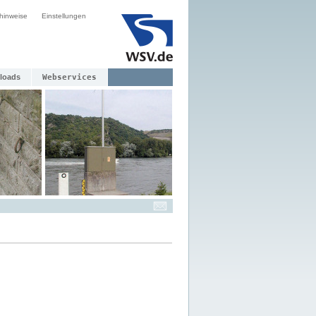
hinweise
Einstellungen
loads
Webservices