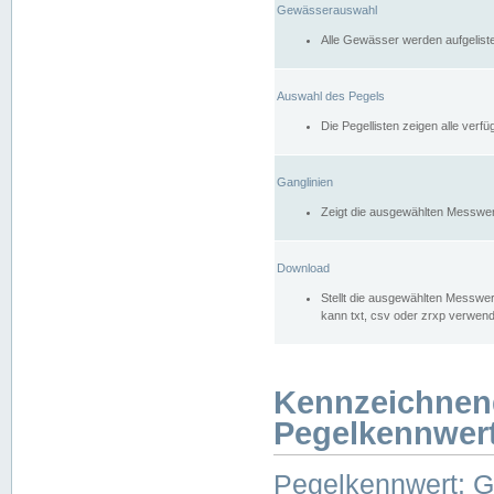
Gewässerauswahl
Alle Gewässer werden aufgelist
Auswahl des Pegels
Die Pegellisten zeigen alle ver
Ganglinien
Zeigt die ausgewählten Messwer
Download
Stellt die ausgewählten Messwer
kann txt, csv oder zrxp verwen
Kennzeichnen
Pegelkennwer
Pegelkennwert: 