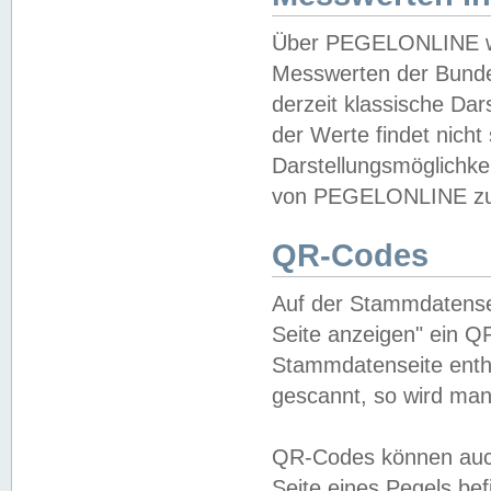
Über PEGELONLINE wer
Messwerten der Bundes
derzeit klassische Da
der Werte findet nicht 
Darstellungsmöglichkei
von PEGELONLINE zu 
QR-Codes
Auf der Stammdatensei
Seite anzeigen" ein Q
Stammdatenseite enthä
gescannt, so wird man
QR-Codes können auc
Seite eines Pegels be