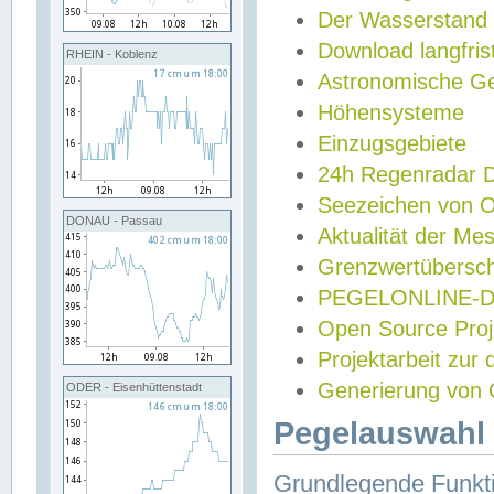
Der Wasserstand
Download langfris
RHEIN - Koblenz
Astronomische Gez
Höhensysteme
Einzugsgebiete
24h Regenradar
Seezeichen von 
DONAU - Passau
Aktualität der Me
Grenzwertübersch
PEGELONLINE-Di
Open Source Projek
Projektarbeit zur
Generierung von 
ODER - Eisenhüttenstadt
Pegelauswahl 
Grundlegende Funkti