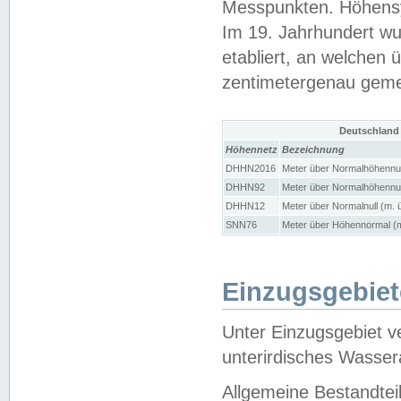
Messpunkten. Höhensy
Im 19. Jahrhundert wu
etabliert, an welchen 
zentimetergenau gem
Deutschland
Höhennetz
Bezeichnung
DHHN2016
Meter über Normalhöhennul
DHHN92
Meter über Normalhöhennul
DHHN12
Meter über Normalnull (m. 
SNN76
Meter über Höhennormal (m
Einzugsgebiet
Unter Einzugsgebiet v
unterirdisches Wasser
Allgemeine Bestandtei