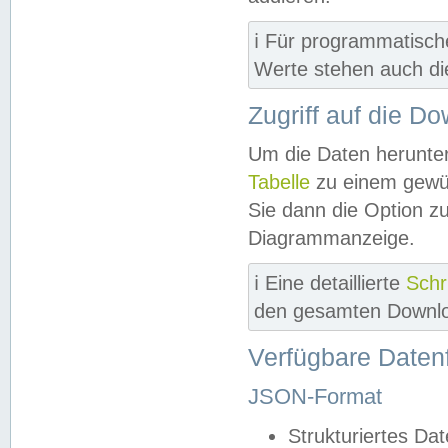
ℹ️ Für programmatisch
Werte stehen auch d
Zugriff auf die D
Um die Daten herunter
Tabelle
zu einem gewün
Sie dann die Option z
Diagrammanzeige.
ℹ️ Eine detaillierte
Schr
den gesamten Downlo
Verfügbare Daten
JSON-Format
Strukturiertes Da