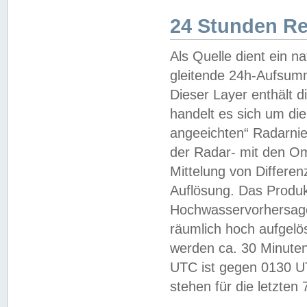
24 Stunden R
Als Quelle dient ein n
gleitende 24h-Aufsum
Dieser Layer enthält
handelt es sich um di
angeeichten“ Radarnie
der Radar- mit den O
Mittelung von Differe
Auflösung. Das Produk
Hochwasservorhersagez
räumlich hoch aufgelö
werden ca. 30 Minuten
UTC ist gegen 0130 UTC
stehen für die letzten