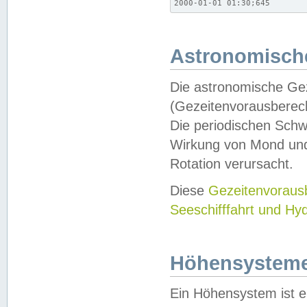
2000-01-01 01:30;645
Astronomische
Die astronomische Gez
(Gezeitenvorausberec
Die periodischen Schw
Wirkung von Mond und
Rotation verursacht.
Diese
Gezeitenvorau
Seeschifffahrt und Hy
Höhensystem
Ein Höhensystem ist e