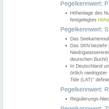
Pegelkennwert: 
Höhenlage des Nul
festgelegtes
Höhe
Pegelkennwert: 
Das Seekartennull
Das SKN bezieht s
Niedrigwassererei
deutschen Bucht) 
In Deutschland un
örtlich niedrigst
Tide (LAT)" definie
Pegelkennwert:
Regulierungs-Nie
Pegelkennwert: Z