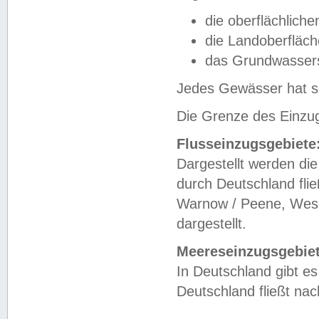
die oberflächlich
die Landoberfläc
das Grundwasser
Jedes Gewässer hat se
Die Grenze des Einzug
Flusseinzugsgebiete
Dargestellt werden die
durch Deutschland fli
Warnow / Peene, Weser
dargestellt.
Meereseinzugsgebiet
In Deutschland gibt 
Deutschland fließt n