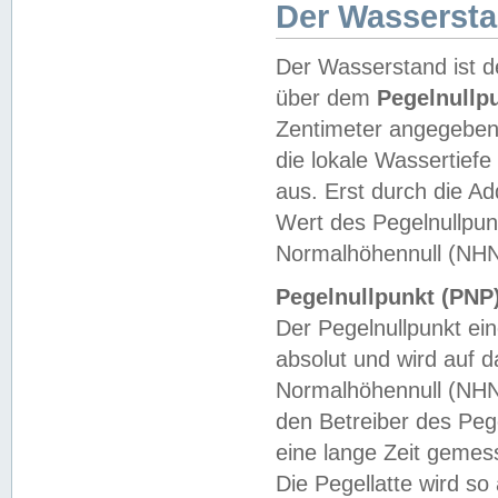
Der Wasserst
Der Wasserstand ist d
über dem
Pegelnullp
Zentimeter angegeben
die lokale Wassertie
aus. Erst durch die A
Wert des Pegelnullpun
Normalhöhennull (NHN
Pegelnullpunkt (PNP)
Der Pegelnullpunkt ei
absolut und wird auf
Normalhöhennull (NHN
den Betreiber des Pege
eine lange Zeit geme
Die Pegellatte wird s