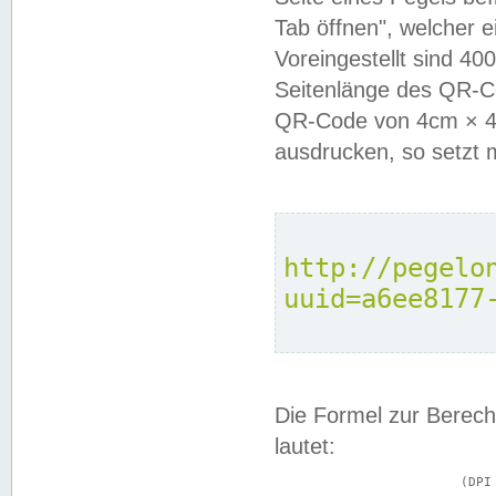
Tab öffnen", welcher 
Voreingestellt sind 4
Seitenlänge des QR-C
QR-Code von 4cm × 4c
ausdrucken, so setzt 
http://pegelo
uuid=a6ee8177
Die Formel zur Berech
lautet:
			(DPI × Druckkantenlänge in cm) ÷ 2,54 = Kantenlänge in Pixel
