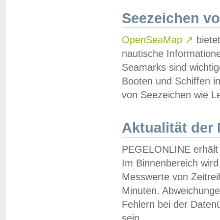
Seezeichen v
OpenSeaMap
↗
biete
nautische Information
Seamarks sind wichtig
Booten und Schiffen i
von Seezeichen wie Le
Aktualität der
PEGELONLINE erhält u
Im Binnenbereich wird 
Messwerte von Zeitreih
Minuten. Abweichungen
Fehlern bei der Daten
sein.