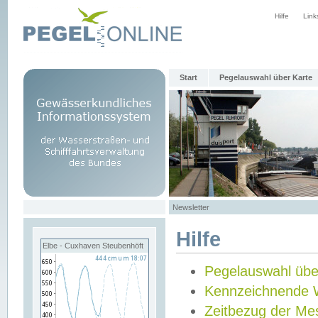
Hilfe
Link
Start
Pegelauswahl über Karte
Newsletter
Hilfe
Elbe - Cuxhaven Steubenhöft
Pegelauswahl übe
Kennzeichnende 
Zeitbezug der Me