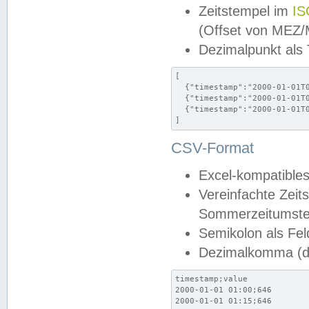
Zeitstempel im
IS
(Offset von MEZ
Dezimalpunkt als
[

  {"timestamp":"2000-01-01T0
  {"timestamp":"2000-01-01T0
  {"timestamp":"2000-01-01T0
]
CSV-Format
Excel-kompatibles
Vereinfachte Zeit
Sommerzeitumstel
Semikolon als Fel
Dezimalkomma (de
timestamp;value

2000-01-01 01:00;646

2000-01-01 01:15;646
