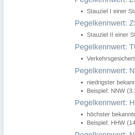
Stauziel I einer S
Pegelkennwert: Z
Stauziel II einer 
Pegelkennwert:
Verkehrsgesichert
Pegelkennwert:
niedrigster bekan
Beispiel: NNW (3
Pegelkennwert:
höchster bekannt
Beispiel: HHW (1
Pegelkennwert: 