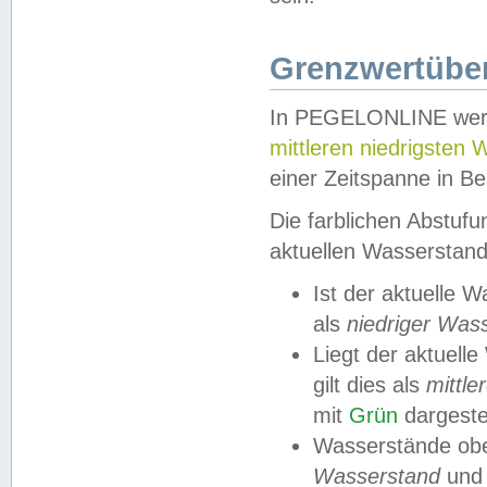
Grenzwertüber
In PEGELONLINE werde
mittleren niedrigsten
einer Zeitspanne in Be
Die farblichen Abstuf
aktuellen Wasserstand
Ist der aktuelle 
als
niedriger Was
Liegt der aktue
gilt dies als
mittle
mit
Grün
dargestel
Wasserstände obe
Wasserstand
und