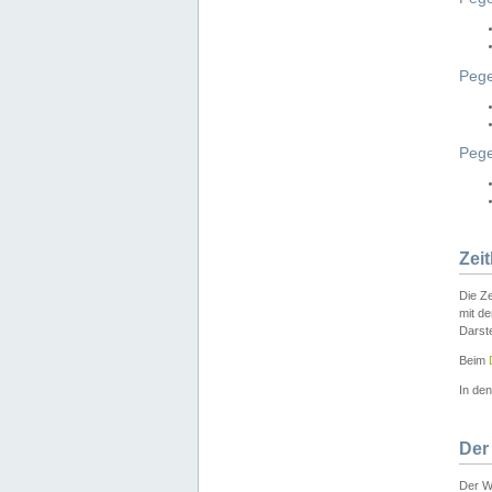
Pege
Peg
Zei
Die Ze
mit d
Darst
Beim
In de
Der
Der W