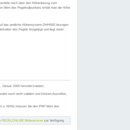
ssertiefe noch über den Höhenbezug zum
en Wert des Pegelnullpunktes erhält man die Höhe
d auf das amtliche Höhensystem DHHN92 bezogen
reiber des Pegels festgelegt und liegt meist
. Januar 2000 herunterzuladen.
den noch nicht validiert und können Ausreißer,
(m ü. NHN) müssen Sie den PNP-Wert des
ie
PEGELONLINE Webservices
zur Verfügung.