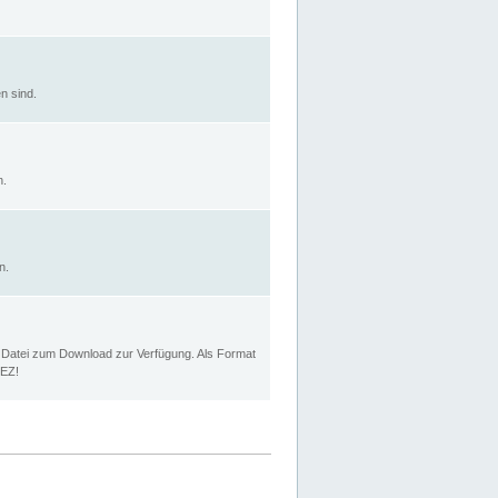
n sind.
n.
n.
p Datei zum Download zur Verfügung. Als Format
MEZ!