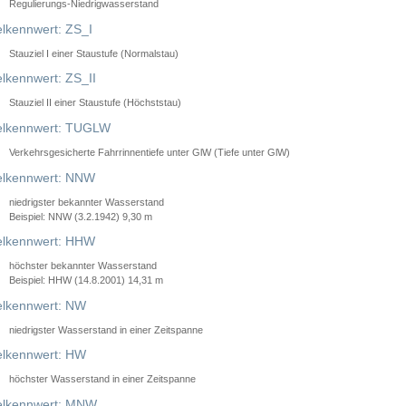
Regulierungs-Niedrigwasserstand
lkennwert: ZS_I
Stauziel I einer Staustufe (Normalstau)
lkennwert: ZS_II
Stauziel II einer Staustufe (Höchststau)
elkennwert: TUGLW
Verkehrsgesicherte Fahrrinnentiefe unter GlW (Tiefe unter GlW)
lkennwert: NNW
niedrigster bekannter Wasserstand
Beispiel: NNW (3.2.1942) 9,30 m
lkennwert: HHW
höchster bekannter Wasserstand
Beispiel: HHW (14.8.2001) 14,31 m
lkennwert: NW
niedrigster Wasserstand in einer Zeitspanne
lkennwert: HW
höchster Wasserstand in einer Zeitspanne
elkennwert: MNW