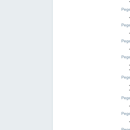
Pege
Pege
Peg
Pege
Pege
Pege
Pege
Peg