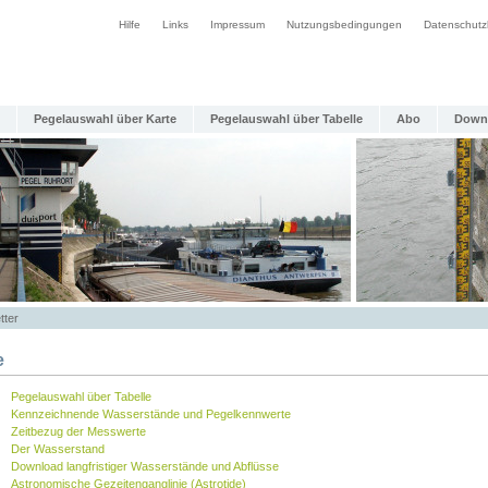
Hilfe
Links
Impressum
Nutzungsbedingungen
Datenschutz
Pegelauswahl über Karte
Pegelauswahl über Tabelle
Abo
Down
tter
e
Pegelauswahl über Tabelle
Kennzeichnende Wasserstände und Pegelkennwerte
Zeitbezug der Messwerte
Der Wasserstand
Download langfristiger Wasserstände und Abflüsse
Astronomische Gezeitenganglinie (Astrotide)