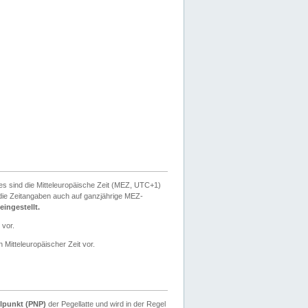
ies sind die Mitteleuropäische Zeit (MEZ, UTC+1)
ie Zeitangaben auch auf ganzjährige MEZ-
ingestellt.
 vor.
 Mitteleuropäischer Zeit vor.
lpunkt (PNP)
der Pegellatte und wird in der Regel