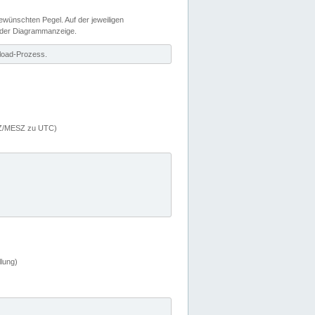
wünschten Pegel. Auf der jeweiligen
 der Diagrammanzeige.
load-Prozess.
MEZ/MESZ zu UTC)
lung)