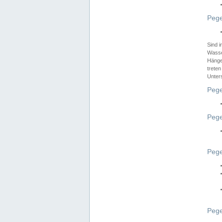
Pege
Sind 
Wasser
Hänge
treten
Unter
Pege
Pege
Pege
Pege