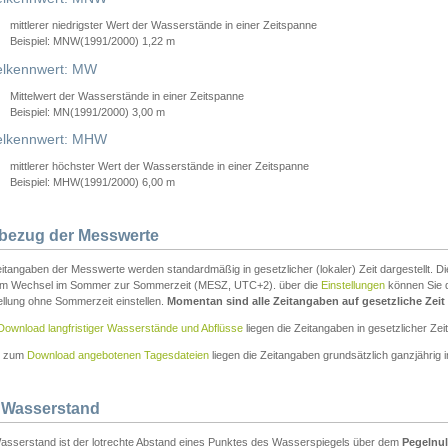
mittlerer niedrigster Wert der Wasserstände in einer Zeitspanne
Beispiel: MNW(1991/2000) 1,22 m
lkennwert: MW
Mittelwert der Wasserstände in einer Zeitspanne
Beispiel: MN(1991/2000) 3,00 m
elkennwert: MHW
mittlerer höchster Wert der Wasserstände in einer Zeitspanne
Beispiel: MHW(1991/2000) 6,00 m
tbezug der Messwerte
itangaben der Messwerte werden standardmäßig in gesetzlicher (lokaler) Zeit dargestellt. D
em Wechsel im Sommer zur Sommerzeit (MESZ, UTC+2). über die
Einstellungen
können Sie d
ellung ohne Sommerzeit einstellen.
Momentan sind alle Zeitangaben auf gesetzliche Zeit e
Download langfristiger Wasserstände und Abflüsse
liegen die Zeitangaben in gesetzlicher Zeit
n zum
Download angebotenen Tagesdateien
liegen die Zeitangaben grundsätzlich ganzjährig in
 Wasserstand
asserstand ist der lotrechte Abstand eines Punktes des Wasserspiegels über dem
Pegelnul