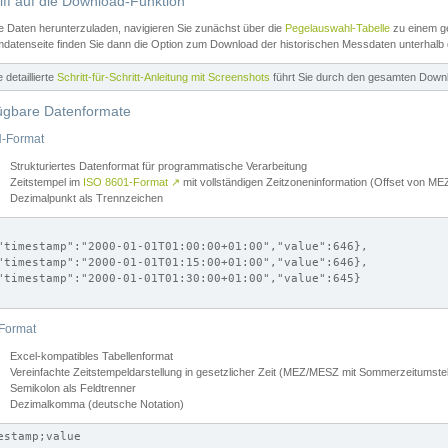
iff auf die Download-Funktion
e Daten herunterzuladen, navigieren Sie zunächst über die
Pegelauswahl-Tabelle
zu einem ge
datenseite finden Sie dann die Option zum Download der historischen Messdaten unterhalb
ne detaillierte
Schritt-für-Schritt-Anleitung mit Screenshots
führt Sie durch den gesamten Down
ügbare Datenformate
-Format
Strukturiertes Datenformat für programmatische Verarbeitung
Zeitstempel im
ISO 8601-Format
↗
mit vollständigen Zeitzoneninformation (Offset von 
Dezimalpunkt als Trennzeichen
"timestamp":"2000-01-01T01:00:00+01:00","value":646},

"timestamp":"2000-01-01T01:15:00+01:00","value":646},

"timestamp":"2000-01-01T01:30:00+01:00","value":645}

Format
Excel-kompatibles Tabellenformat
Vereinfachte Zeitstempeldarstellung in gesetzlicher Zeit (MEZ/MESZ mit Sommerzeitumstel
Semikolon als Feldtrenner
Dezimalkomma (deutsche Notation)
estamp;value
