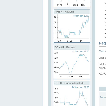
RHEIN - Koblenz
Peg
DONAU - Passau
Grund
über 
Ist Ja
ersche
Die Ze
ODER - Eisenhüttenstadt
Para