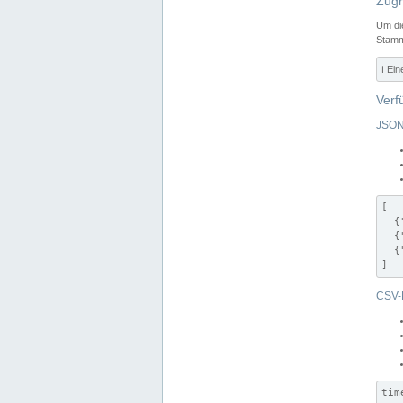
Zugr
Um di
Stamm
ℹ️ Ei
Verf
JSON
[

  {
  {
  {
]
CSV-
tim