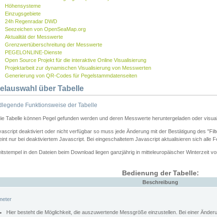
Höhensysteme
Einzugsgebiete
24h Regenradar DWD
Seezeichen von OpenSeaMap.org
Aktualität der Messwerte
Grenzwertüberschreitung der Messwerte
PEGELONLINE-Dienste
Open Source Projekt für die interaktive Online Visualisierung
Projektarbeit zur dynamischen Visualisierung von Messwerten
Generierung von QR-Codes für Pegelstammdatenseiten
elauswahl über Tabelle
legende Funktionsweise der Tabelle
die Tabelle können Pegel gefunden werden und deren Messwerte heruntergeladen oder visuali
vascript deaktiviert oder nicht verfügbar so muss jede Änderung mit der Bestätigung des "Filt
int nur bei deaktiviertem Javascript. Bei eingeschaltetem Javascript aktualisieren sich alle 
itstempel in den Dateien beim Download liegen ganzjährig in mitteleuropäischer Winterzeit vo
Bedienung der Tabelle:
Beschreibung
meter
Hier besteht die Möglichkeit, die auszuwertende Messgröße einzustellen. Bei einer Ände