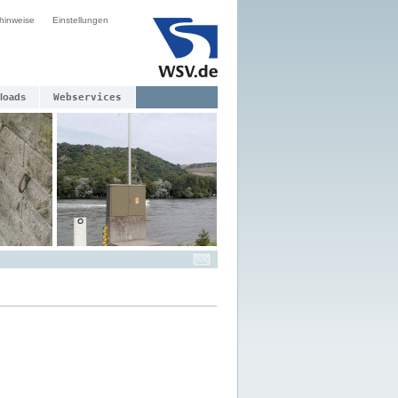
hinweise
Einstellungen
loads
Webservices