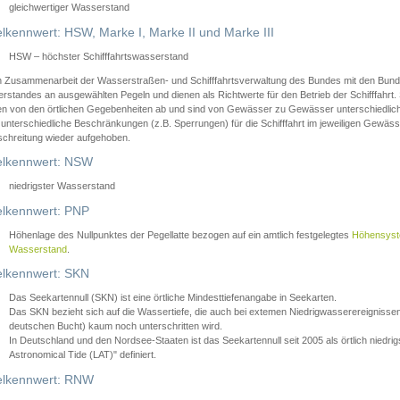
gleichwertiger Wasserstand
lkennwert: HSW, Marke I, Marke II und Marke III
HSW – höchster Schifffahrtswasserstand
in Zusammenarbeit der Wasserstraßen- und Schifffahrtsverwaltung des Bundes mit den Bund
standes an ausgewählten Pegeln und dienen als Richtwerte für den Betrieb der Schifffahrt. 
n von den örtlichen Gegebenheiten ab und sind von Gewässer zu Gewässer unterschiedlich
 unterschiedliche Beschränkungen (z.B. Sperrungen) für die Schifffahrt im jeweiligen Gewäss
schreitung wieder aufgehoben.
lkennwert: NSW
niedrigster Wasserstand
lkennwert: PNP
Höhenlage des Nullpunktes der Pegellatte bezogen auf ein amtlich festgelegtes
Höhensys
Wasserstand
.
lkennwert: SKN
Das Seekartennull (SKN) ist eine örtliche Mindesttiefenangabe in Seekarten.
Das SKN bezieht sich auf die Wassertiefe, die auch bei extemen Niedrigwasserereignissen
deutschen Bucht) kaum noch unterschritten wird.
In Deutschland und den Nordsee-Staaten ist das Seekartennull seit 2005 als örtlich nie
Astronomical Tide (LAT)" definiert.
lkennwert: RNW