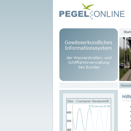
Start
Newsle
Hilf
Elbe - Cuxhaven Steubenhöft