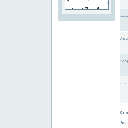
Gewä
Ausw
Gangl
Down
Ken
Pege