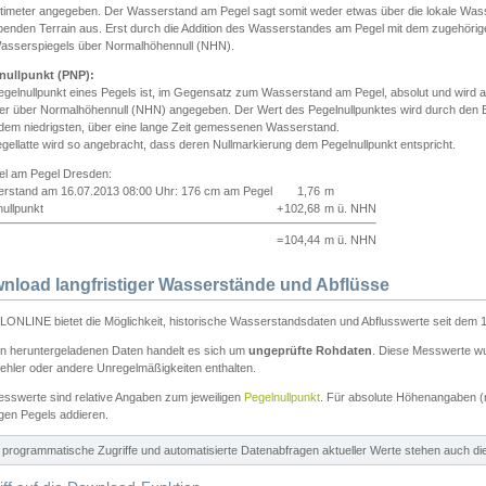
ntimeter angegeben. Der Wasserstand am Pegel sagt somit weder etwas über die lokale Wa
enden Terrain aus. Erst durch die Addition des Wasserstandes am Pegel mit dem zugehörig
asserspiegels über Normalhöhennull (NHN).
nullpunkt (PNP):
egelnullpunkt eines Pegels ist, im Gegensatz zum Wasserstand am Pegel, absolut und wir
ter über Normalhöhennull (NHN) angegeben. Der Wert des Pegelnullpunktes wird durch den Bet
 dem niedrigsten, über eine lange Zeit gemessenen Wasserstand.
gellatte wird so angebracht, dass deren Nullmarkierung dem Pegelnullpunkt entspricht.
iel am Pegel Dresden:
rstand am 16.07.2013 08:00 Uhr: 176 cm am Pegel
1,76
m
ullpunkt
+
102,68
m ü. NHN
=
104,44
m ü. NHN
nload langfristiger Wasserstände und Abflüsse
ONLINE bietet die Möglichkeit, historische Wasserstandsdaten und Abflusswerte seit dem 1
en heruntergeladenen Daten handelt es sich um
ungeprüfte Rohdaten
. Diese Messwerte wur
ehler oder andere Unregelmäßigkeiten enthalten.
esswerte sind relative Angaben zum jeweiligen
Pegelnullpunkt
. Für absolute Höhenangaben 
igen Pegels addieren.
ür programmatische Zugriffe und automatisierte Datenabfragen aktueller Werte stehen auch d