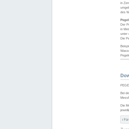
in Ze
umgeb
des W
Pegel
Der P
in Me
unter
Die Pe
Beisp
Wasse
Pegeln
Dow
PEGEL
Bei d
Messf
Die M
jeweil
ℹ️ F