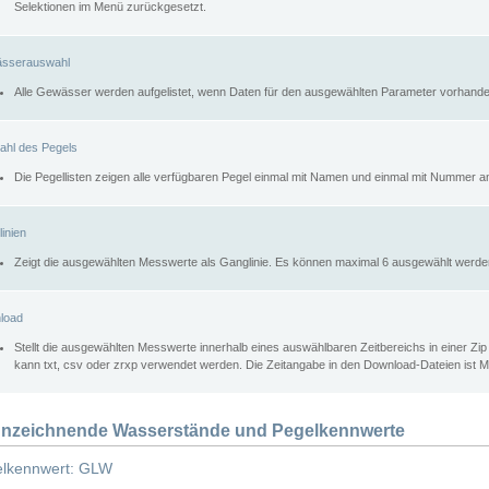
Selektionen im Menü zurückgesetzt.
sserauswahl
Alle Gewässer werden aufgelistet, wenn Daten für den ausgewählten Parameter vorhande
ahl des Pegels
Die Pegellisten zeigen alle verfügbaren Pegel einmal mit Namen und einmal mit Nummer a
inien
Zeigt die ausgewählten Messwerte als Ganglinie. Es können maximal 6 ausgewählt werde
load
Stellt die ausgewählten Messwerte innerhalb eines auswählbaren Zeitbereichs in einer Zi
kann txt, csv oder zrxp verwendet werden. Die Zeitangabe in den Download-Dateien ist 
nzeichnende Wasserstände und Pegelkennwerte
lkennwert: GLW