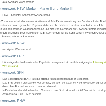
gleichwertiger Wasserstand
lkennwert: HSW, Marke I, Marke II und Marke III
HSW – höchster Schifffahrtswasserstand
in Zusammenarbeit der Wasserstraßen- und Schifffahrtsverwaltung des Bundes mit den Bund
standes an ausgewählten Pegeln und dienen als Richtwerte für den Betrieb der Schifffahrt. 
n von den örtlichen Gegebenheiten ab und sind von Gewässer zu Gewässer unterschiedlich
 unterschiedliche Beschränkungen (z.B. Sperrungen) für die Schifffahrt im jeweiligen Gewäss
schreitung wieder aufgehoben.
lkennwert: NSW
niedrigster Wasserstand
lkennwert: PNP
Höhenlage des Nullpunktes der Pegellatte bezogen auf ein amtlich festgelegtes
Höhensys
Wasserstand
.
lkennwert: SKN
Das Seekartennull (SKN) ist eine örtliche Mindesttiefenangabe in Seekarten.
Das SKN bezieht sich auf die Wassertiefe, die auch bei extemen Niedrigwasserereignissen
deutschen Bucht) kaum noch unterschritten wird.
In Deutschland und den Nordsee-Staaten ist das Seekartennull seit 2005 als örtlich nie
Astronomical Tide (LAT)" definiert.
lkennwert: RNW