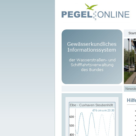
Start
Newsle
Hilf
Elbe - Cuxhaven Steubenhöft