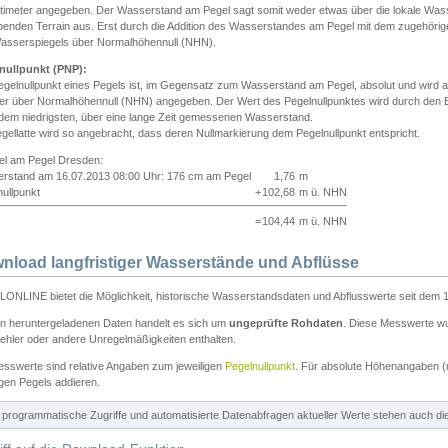
ntimeter angegeben. Der Wasserstand am Pegel sagt somit weder etwas über die lokale Wa
enden Terrain aus. Erst durch die Addition des Wasserstandes am Pegel mit dem zugehörig
asserspiegels über Normalhöhennull (NHN).
nullpunkt (PNP):
egelnullpunkt eines Pegels ist, im Gegensatz zum Wasserstand am Pegel, absolut und wir
ter über Normalhöhennull (NHN) angegeben. Der Wert des Pegelnullpunktes wird durch den Bet
 dem niedrigsten, über eine lange Zeit gemessenen Wasserstand.
gellatte wird so angebracht, dass deren Nullmarkierung dem Pegelnullpunkt entspricht.
iel am Pegel Dresden:
rstand am 16.07.2013 08:00 Uhr: 176 cm am Pegel
1,76
m
ullpunkt
+
102,68
m ü. NHN
=
104,44
m ü. NHN
nload langfristiger Wasserstände und Abflüsse
ONLINE bietet die Möglichkeit, historische Wasserstandsdaten und Abflusswerte seit dem 1
en heruntergeladenen Daten handelt es sich um
ungeprüfte Rohdaten
. Diese Messwerte wur
ehler oder andere Unregelmäßigkeiten enthalten.
esswerte sind relative Angaben zum jeweiligen
Pegelnullpunkt
. Für absolute Höhenangaben 
igen Pegels addieren.
ür programmatische Zugriffe und automatisierte Datenabfragen aktueller Werte stehen auch d