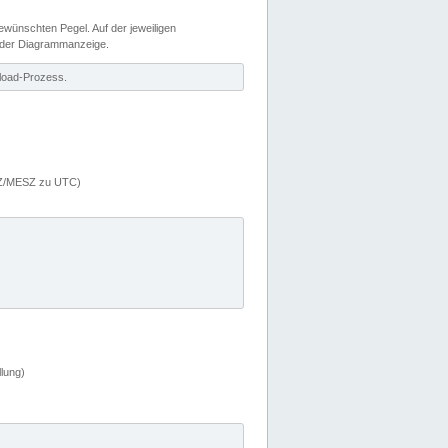
wünschten Pegel. Auf der jeweiligen
 der Diagrammanzeige.
load-Prozess.
MEZ/MESZ zu UTC)
lung)