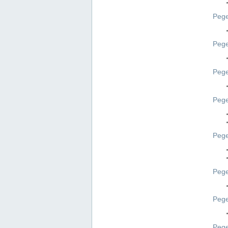
Pege
Pege
Peg
Pege
Pege
Pege
Pege
Peg