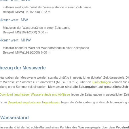
mittlerer niedrigster Wert der Wasserstände in einer Zeitspanne
Beispiel: MNW(1991/2000) 1,22 m
lkennwert: MW
Mittelwert der Wasserstände in einer Zeitspanne
Beispiel: MN(1991/2000) 3,00 m
elkennwert: MHW
mittlerer höchster Wert der Wasserstände in einer Zeitspanne
Beispiel: MHW(1991/2000) 6,00 m
tbezug der Messwerte
itangaben der Messwerte werden standardmäßig in gesetzlicher (lokaler) Zeit dargestellt. D
em Wechsel im Sommer zur Sommerzeit (MESZ, UTC+2). über die
Einstellungen
können Sie d
ellung ohne Sommerzeit einstellen.
Momentan sind alle Zeitangaben auf gesetzliche Zeit e
Download langfristiger Wasserstände und Abflüsse
liegen die Zeitangaben in gesetzlicher Zeit
n zum
Download angebotenen Tagesdateien
liegen die Zeitangaben grundsätzlich ganzjährig in
 Wasserstand
asserstand ist der lotrechte Abstand eines Punktes des Wasserspiegels über dem
Pegelnul