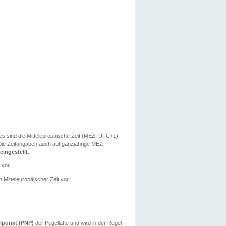
ies sind die Mitteleuropäische Zeit (MEZ, UTC+1)
ie Zeitangaben auch auf ganzjährige MEZ-
ingestellt.
 vor.
 Mitteleuropäischer Zeit vor.
lpunkt (PNP)
der Pegellatte und wird in der Regel