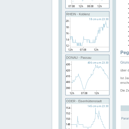
RHEIN - Koblenz
Peg
DONAU - Passau
Grund
über 
Ist Ja
ersche
Die Ze
ODER - Eisenhüttenstadt
Para