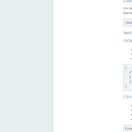
Zugr
Um di
Stamm
ℹ️ Ei
Verf
JSON
[

  {
  {
  {
]
CSV-
tim