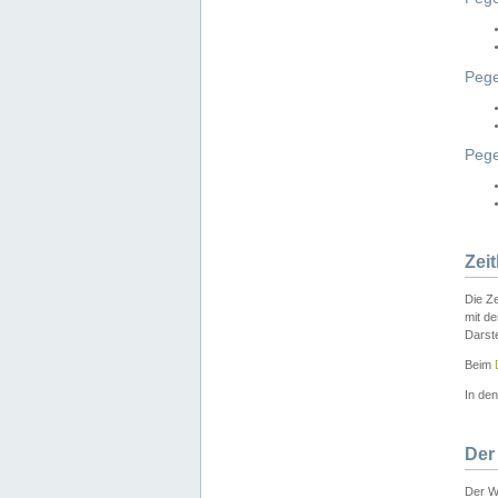
Pege
Peg
Zei
Die Ze
mit d
Darst
Beim
In de
Der
Der W