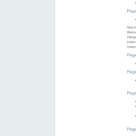
Pege
Sind 
Wasser
Hänge
treten
Unter
Pege
Pege
Pege
Pege