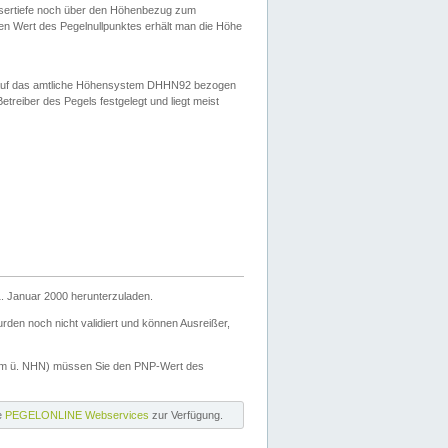
ssertiefe noch über den Höhenbezug zum
en Wert des Pegelnullpunktes erhält man die Höhe
d auf das amtliche Höhensystem DHHN92 bezogen
reiber des Pegels festgelegt und liegt meist
. Januar 2000 herunterzuladen.
den noch nicht validiert und können Ausreißer,
(m ü. NHN) müssen Sie den PNP-Wert des
ie
PEGELONLINE Webservices
zur Verfügung.