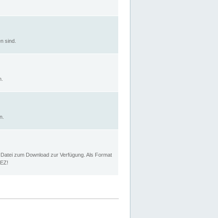
n sind.
n.
n.
p Datei zum Download zur Verfügung. Als Format
MEZ!