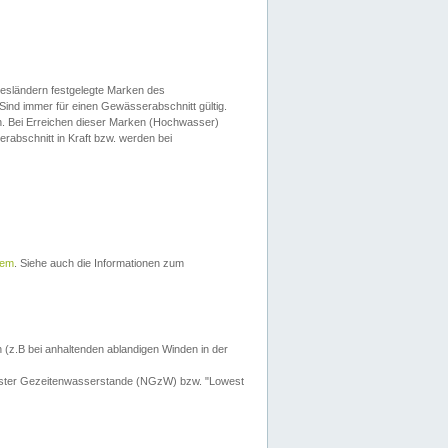
esländern festgelegte Marken des
Sind immer für einen Gewässerabschnitt gültig.
. Bei Erreichen dieser Marken (Hochwasser)
erabschnitt in Kraft bzw. werden bei
tem
. Siehe auch die Informationen zum
 (z.B bei anhaltenden ablandigen Winden in der
drigster Gezeitenwasserstande (NGzW) bzw. "Lowest