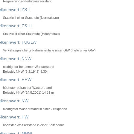
Regulierungs-Niedrigwasserstand
lkennwert: ZS_I
Stauziel I einer Staustufe (Normalstau)
lkennwert: ZS_II
Stauziel II einer Staustufe (Höchststau)
elkennwert: TUGLW
Verkehrsgesicherte Fahrrinnentiefe unter GlW (Tiefe unter GlW)
lkennwert: NNW
niedrigster bekannter Wasserstand
Beispiel: NNW (3.2.1942) 9,30 m
lkennwert: HHW
höchster bekannter Wasserstand
Beispiel: HHW (14.8.2001) 14,31 m
lkennwert: NW
niedrigster Wasserstand in einer Zeitspanne
lkennwert: HW
höchster Wasserstand in einer Zeitspanne
elkennwert: MNW