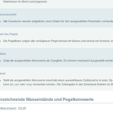
Selektionen im Menü zurückgesetzt.
sserauswahl
Alle Gewässer werden aufgelistet, wenn Daten für den ausgewählten Parameter vorhande
ahl des Pegels
Die Pegellisten zeigen alle verfügbaren Pegel einmal mit Namen und einmal mit Nummer a
inien
Zeigt die ausgewählten Messwerte als Ganglinie. Es können maximal 6 ausgewählt werde
load
Stellt die ausgewählten Messwerte innerhalb eines auswählbaren Zeitbereichs in einer Zi
kann txt, csv oder zrxp verwendet werden. Die Zeitangabe in den Download-Dateien ist 
nzeichnende Wasserstände und Pegelkennwerte
lkennwert: GLW