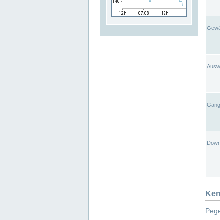
Gewä
Ausw
Gangl
Down
Ken
Pege