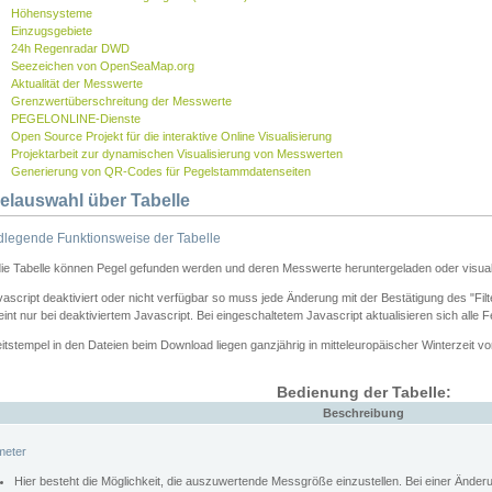
Höhensysteme
Einzugsgebiete
24h Regenradar DWD
Seezeichen von OpenSeaMap.org
Aktualität der Messwerte
Grenzwertüberschreitung der Messwerte
PEGELONLINE-Dienste
Open Source Projekt für die interaktive Online Visualisierung
Projektarbeit zur dynamischen Visualisierung von Messwerten
Generierung von QR-Codes für Pegelstammdatenseiten
elauswahl über Tabelle
legende Funktionsweise der Tabelle
die Tabelle können Pegel gefunden werden und deren Messwerte heruntergeladen oder visuali
vascript deaktiviert oder nicht verfügbar so muss jede Änderung mit der Bestätigung des "Filt
int nur bei deaktiviertem Javascript. Bei eingeschaltetem Javascript aktualisieren sich alle 
itstempel in den Dateien beim Download liegen ganzjährig in mitteleuropäischer Winterzeit vo
Bedienung der Tabelle:
Beschreibung
meter
Hier besteht die Möglichkeit, die auszuwertende Messgröße einzustellen. Bei einer Ände