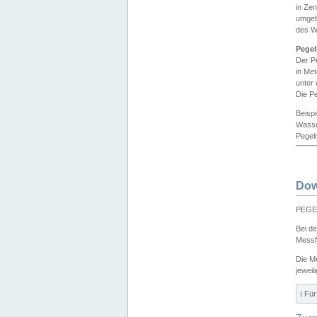
in Ze
umgeb
des W
Pegel
Der P
in Me
unter
Die Pe
Beisp
Wasse
Pegeln
Dow
PEGEL
Bei d
Messf
Die M
jeweil
ℹ️ F