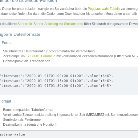
iff auf die Download-Funktion
e Daten herunterzuladen, navigieren Sie zunächst über die
Pegelauswahl-Tabelle
zu einem ge
datenseite finden Sie dann die Option zum Download der historischen Messdaten unterhalb
ne detaillierte
Schritt-für-Schritt-Anleitung mit Screenshots
führt Sie durch den gesamten Down
ügbare Datenformate
-Format
Strukturiertes Datenformat für programmatische Verarbeitung
Zeitstempel im
ISO 8601-Format
↗
mit vollständigen Zeitzoneninformation (Offset von 
Dezimalpunkt als Trennzeichen
"timestamp":"2000-01-01T01:00:00+01:00","value":646},

"timestamp":"2000-01-01T01:15:00+01:00","value":646},

"timestamp":"2000-01-01T01:30:00+01:00","value":645}

Format
Excel-kompatibles Tabellenformat
Vereinfachte Zeitstempeldarstellung in gesetzlicher Zeit (MEZ/MESZ mit Sommerzeitumstel
Semikolon als Feldtrenner
Dezimalkomma (deutsche Notation)
estamp;value
