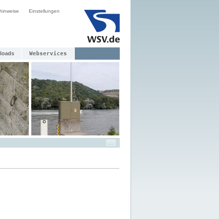
hinweise
Einstellungen
loads
Webservices