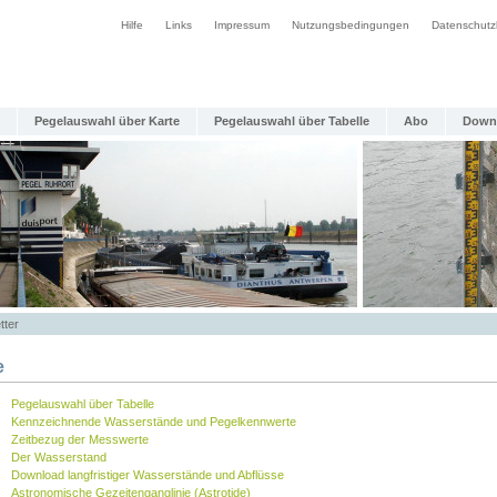
Hilfe
Links
Impressum
Nutzungsbedingungen
Datenschutz
Pegelauswahl über Karte
Pegelauswahl über Tabelle
Abo
Down
tter
e
Pegelauswahl über Tabelle
Kennzeichnende Wasserstände und Pegelkennwerte
Zeitbezug der Messwerte
Der Wasserstand
Download langfristiger Wasserstände und Abflüsse
Astronomische Gezeitenganglinie (Astrotide)