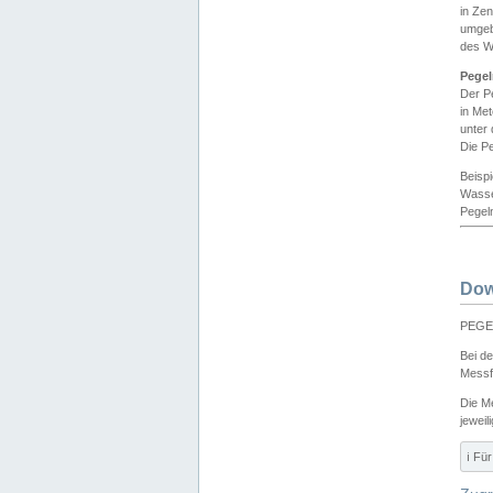
in Ze
umgeb
des W
Pegel
Der P
in Me
unter
Die Pe
Beisp
Wasse
Pegeln
Dow
PEGEL
Bei d
Messf
Die M
jeweil
ℹ️ F