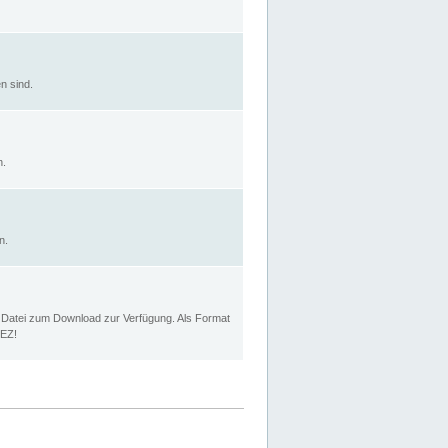
n sind.
n.
n.
p Datei zum Download zur Verfügung. Als Format
MEZ!