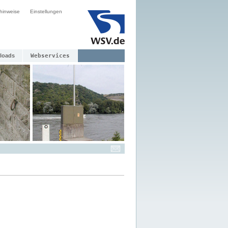
hinweise
Einstellungen
loads
Webservices