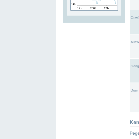
Gewä
Ausw
Gangl
Down
Ken
Pege