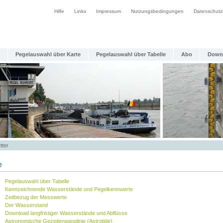
Hilfe
Links
Impressum
Nutzungsbedingungen
Datenschutz
Pegelauswahl über Karte
Pegelauswahl über Tabelle
Abo
Down
tter
e
Pegelauswahl über Tabelle
Kennzeichnende Wasserstände und Pegelkennwerte
Zeitbezug der Messwerte
Der Wasserstand
Download langfristiger Wasserstände und Abflüsse
Astronomische Gezeitenganglinie (Astrotide)