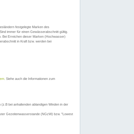
esländern festgelegte Marken des
Sind immer für einen Gewässerabschnitt gültig.
. Bei Erreichen dieser Marken (Hochwasser)
erabschnitt in Kraft bzw. werden bei
tem
. Siehe auch die Informationen zum
 (z.B bei anhaltenden ablandigen Winden in der
drigster Gezeitenwasserstande (NGzW) bzw. "Lowest