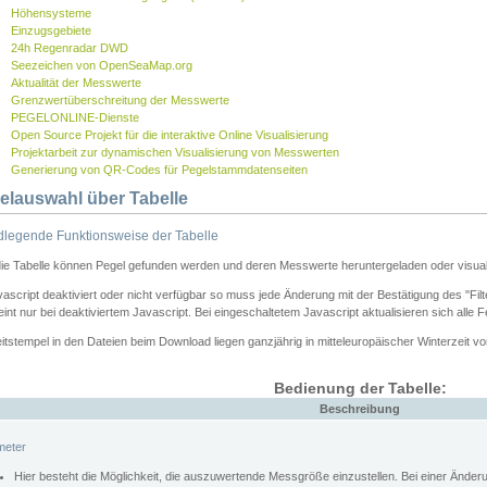
Höhensysteme
Einzugsgebiete
24h Regenradar DWD
Seezeichen von OpenSeaMap.org
Aktualität der Messwerte
Grenzwertüberschreitung der Messwerte
PEGELONLINE-Dienste
Open Source Projekt für die interaktive Online Visualisierung
Projektarbeit zur dynamischen Visualisierung von Messwerten
Generierung von QR-Codes für Pegelstammdatenseiten
elauswahl über Tabelle
legende Funktionsweise der Tabelle
die Tabelle können Pegel gefunden werden und deren Messwerte heruntergeladen oder visuali
vascript deaktiviert oder nicht verfügbar so muss jede Änderung mit der Bestätigung des "Filt
int nur bei deaktiviertem Javascript. Bei eingeschaltetem Javascript aktualisieren sich alle 
itstempel in den Dateien beim Download liegen ganzjährig in mitteleuropäischer Winterzeit vo
Bedienung der Tabelle:
Beschreibung
meter
Hier besteht die Möglichkeit, die auszuwertende Messgröße einzustellen. Bei einer Ände