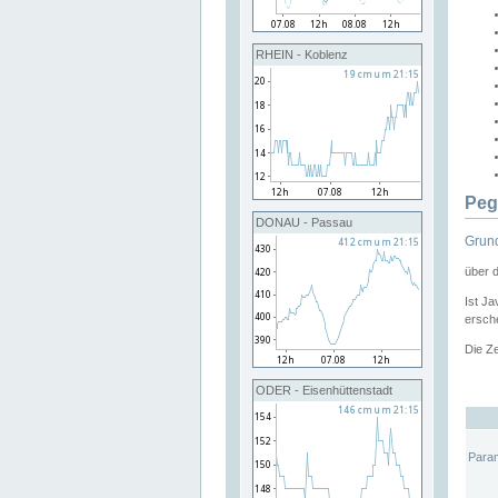
RHEIN - Koblenz
Peg
DONAU - Passau
Grund
über 
Ist Ja
ersche
Die Ze
ODER - Eisenhüttenstadt
Para