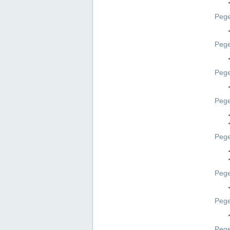
Pege
Pege
Peg
Pege
Pege
Pege
Pege
Peg