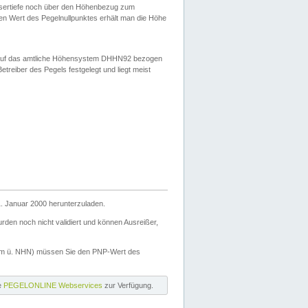
ssertiefe noch über den Höhenbezug zum
en Wert des Pegelnullpunktes erhält man die Höhe
d auf das amtliche Höhensystem DHHN92 bezogen
reiber des Pegels festgelegt und liegt meist
. Januar 2000 herunterzuladen.
den noch nicht validiert und können Ausreißer,
(m ü. NHN) müssen Sie den PNP-Wert des
ie
PEGELONLINE Webservices
zur Verfügung.