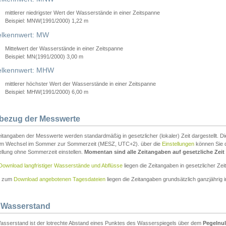
mittlerer niedrigster Wert der Wasserstände in einer Zeitspanne
Beispiel: MNW(1991/2000) 1,22 m
lkennwert: MW
Mittelwert der Wasserstände in einer Zeitspanne
Beispiel: MN(1991/2000) 3,00 m
elkennwert: MHW
mittlerer höchster Wert der Wasserstände in einer Zeitspanne
Beispiel: MHW(1991/2000) 6,00 m
tbezug der Messwerte
itangaben der Messwerte werden standardmäßig in gesetzlicher (lokaler) Zeit dargestellt. D
em Wechsel im Sommer zur Sommerzeit (MESZ, UTC+2). über die
Einstellungen
können Sie d
ellung ohne Sommerzeit einstellen.
Momentan sind alle Zeitangaben auf gesetzliche Zeit e
Download langfristiger Wasserstände und Abflüsse
liegen die Zeitangaben in gesetzlicher Zeit
n zum
Download angebotenen Tagesdateien
liegen die Zeitangaben grundsätzlich ganzjährig in
 Wasserstand
asserstand ist der lotrechte Abstand eines Punktes des Wasserspiegels über dem
Pegelnul