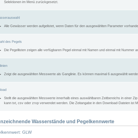
Selektionen im Menü zurückgesetzt.
sserauswahl
Alle Gewässer werden aufgelistet, wenn Daten für den ausgewählten Parameter vorhande
ahl des Pegels
Die Pegellisten zeigen alle verfügbaren Pegel einmal mit Namen und einmal mit Nummer a
inien
Zeigt die ausgewählten Messwerte als Ganglinie. Es können maximal 6 ausgewählt werde
load
Stellt die ausgewählten Messwerte innerhalb eines auswählbaren Zeitbereichs in einer Zi
kann txt, csv oder zrxp verwendet werden. Die Zeitangabe in den Download-Dateien ist 
nzeichnende Wasserstände und Pegelkennwerte
lkennwert: GLW