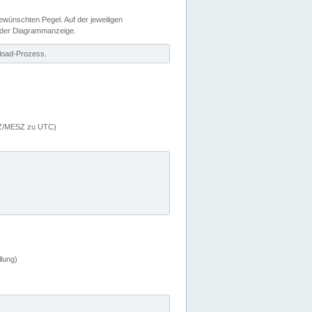
wünschten Pegel. Auf der jeweiligen
 der Diagrammanzeige.
load-Prozess.
MEZ/MESZ zu UTC)
lung)