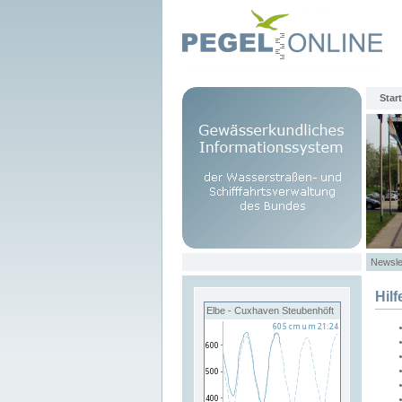
Start
Newsle
Hilf
Elbe - Cuxhaven Steubenhöft