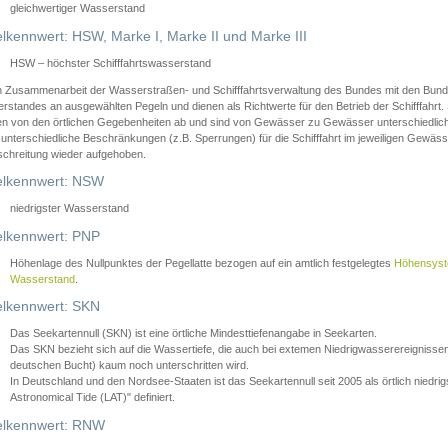
gleichwertiger Wasserstand
lkennwert: HSW, Marke I, Marke II und Marke III
HSW – höchster Schifffahrtswasserstand
in Zusammenarbeit der Wasserstraßen- und Schifffahrtsverwaltung des Bundes mit den Bund
standes an ausgewählten Pegeln und dienen als Richtwerte für den Betrieb der Schifffahrt. 
n von den örtlichen Gegebenheiten ab und sind von Gewässer zu Gewässer unterschiedlich
 unterschiedliche Beschränkungen (z.B. Sperrungen) für die Schifffahrt im jeweiligen Gewäss
schreitung wieder aufgehoben.
lkennwert: NSW
niedrigster Wasserstand
lkennwert: PNP
Höhenlage des Nullpunktes der Pegellatte bezogen auf ein amtlich festgelegtes
Höhensys
Wasserstand
.
lkennwert: SKN
Das Seekartennull (SKN) ist eine örtliche Mindesttiefenangabe in Seekarten.
Das SKN bezieht sich auf die Wassertiefe, die auch bei extemen Niedrigwasserereignissen
deutschen Bucht) kaum noch unterschritten wird.
In Deutschland und den Nordsee-Staaten ist das Seekartennull seit 2005 als örtlich nie
Astronomical Tide (LAT)" definiert.
lkennwert: RNW