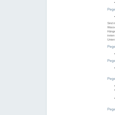
Pege
Sind 
Wasser
Hänge
treten
Unter
Pege
Pege
Pege
Pege