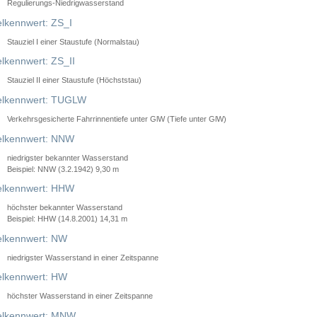
Regulierungs-Niedrigwasserstand
lkennwert: ZS_I
Stauziel I einer Staustufe (Normalstau)
lkennwert: ZS_II
Stauziel II einer Staustufe (Höchststau)
elkennwert: TUGLW
Verkehrsgesicherte Fahrrinnentiefe unter GlW (Tiefe unter GlW)
lkennwert: NNW
niedrigster bekannter Wasserstand
Beispiel: NNW (3.2.1942) 9,30 m
lkennwert: HHW
höchster bekannter Wasserstand
Beispiel: HHW (14.8.2001) 14,31 m
lkennwert: NW
niedrigster Wasserstand in einer Zeitspanne
lkennwert: HW
höchster Wasserstand in einer Zeitspanne
elkennwert: MNW