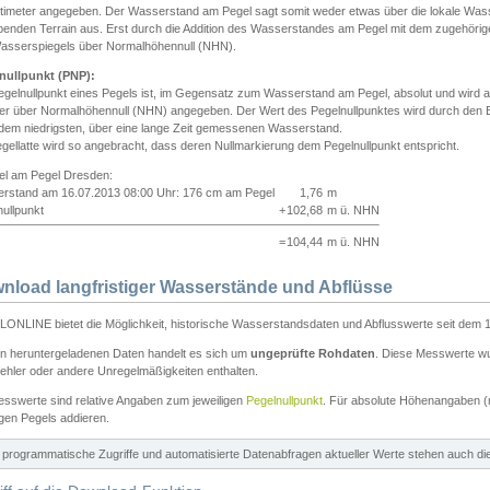
ntimeter angegeben. Der Wasserstand am Pegel sagt somit weder etwas über die lokale Wa
enden Terrain aus. Erst durch die Addition des Wasserstandes am Pegel mit dem zugehörig
asserspiegels über Normalhöhennull (NHN).
nullpunkt (PNP):
egelnullpunkt eines Pegels ist, im Gegensatz zum Wasserstand am Pegel, absolut und wir
ter über Normalhöhennull (NHN) angegeben. Der Wert des Pegelnullpunktes wird durch den Bet
 dem niedrigsten, über eine lange Zeit gemessenen Wasserstand.
gellatte wird so angebracht, dass deren Nullmarkierung dem Pegelnullpunkt entspricht.
iel am Pegel Dresden:
rstand am 16.07.2013 08:00 Uhr: 176 cm am Pegel
1,76
m
ullpunkt
+
102,68
m ü. NHN
=
104,44
m ü. NHN
nload langfristiger Wasserstände und Abflüsse
ONLINE bietet die Möglichkeit, historische Wasserstandsdaten und Abflusswerte seit dem 1
en heruntergeladenen Daten handelt es sich um
ungeprüfte Rohdaten
. Diese Messwerte wur
ehler oder andere Unregelmäßigkeiten enthalten.
esswerte sind relative Angaben zum jeweiligen
Pegelnullpunkt
. Für absolute Höhenangaben 
igen Pegels addieren.
ür programmatische Zugriffe und automatisierte Datenabfragen aktueller Werte stehen auch d