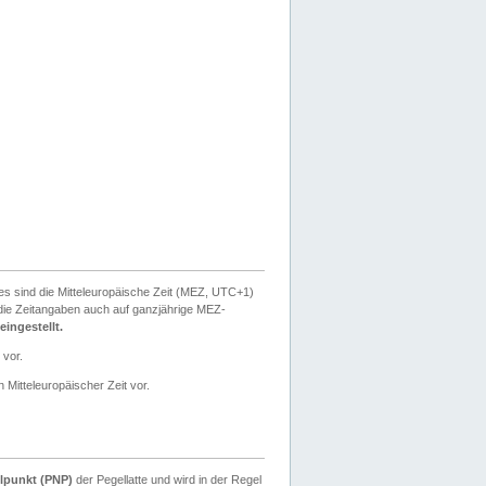
ies sind die Mitteleuropäische Zeit (MEZ, UTC+1)
ie Zeitangaben auch auf ganzjährige MEZ-
ingestellt.
 vor.
 Mitteleuropäischer Zeit vor.
lpunkt (PNP)
der Pegellatte und wird in der Regel