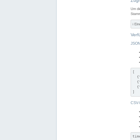
Zugr
Um di
Stamm
ℹ️ Ei
Verf
JSON
[

  {
  {
  {
]
CSV-
tim