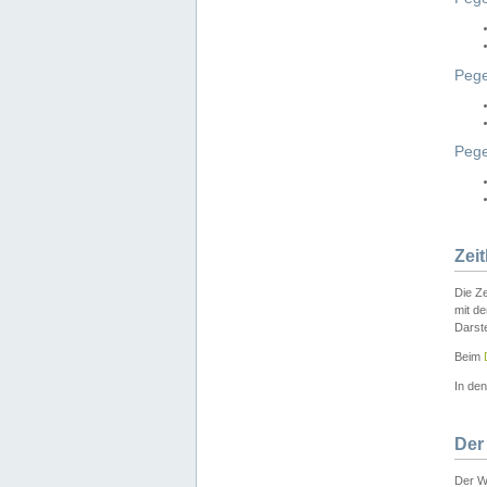
Pege
Peg
Zei
Die Ze
mit d
Darst
Beim
In de
Der
Der W