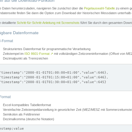
iff auf die Download-Funktion
e Daten herunterzuladen, navigieren Sie zunächst über die
Pegelauswahl-Tabelle
zu einem ge
datenseite finden Sie dann die Option zum Download der historischen Messdaten unterhalb
ne detaillierte
Schritt-für-Schritt-Anleitung mit Screenshots
führt Sie durch den gesamten Down
ügbare Datenformate
-Format
Strukturiertes Datenformat für programmatische Verarbeitung
Zeitstempel im
ISO 8601-Format
↗
mit vollständigen Zeitzoneninformation (Offset von 
Dezimalpunkt als Trennzeichen
"timestamp":"2000-01-01T01:00:00+01:00","value":646},

"timestamp":"2000-01-01T01:15:00+01:00","value":646},

"timestamp":"2000-01-01T01:30:00+01:00","value":645}

Format
Excel-kompatibles Tabellenformat
Vereinfachte Zeitstempeldarstellung in gesetzlicher Zeit (MEZ/MESZ mit Sommerzeitumstel
Semikolon als Feldtrenner
Dezimalkomma (deutsche Notation)
estamp;value
