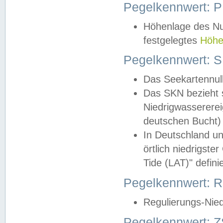
Pegelkennwert: 
Höhenlage des Nul
festgelegtes
Höhe
Pegelkennwert: 
Das Seekartennull
Das SKN bezieht s
Niedrigwassererei
deutschen Bucht) 
In Deutschland un
örtlich niedrigst
Tide (LAT)" definie
Pegelkennwert:
Regulierungs-Nie
Pegelkennwert: Z