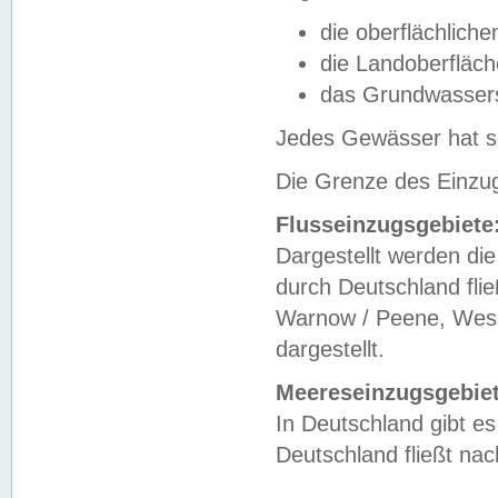
die oberflächlich
die Landoberfläc
das Grundwasser
Jedes Gewässer hat se
Die Grenze des Einzug
Flusseinzugsgebiete
Dargestellt werden die
durch Deutschland fli
Warnow / Peene, Weser
dargestellt.
Meereseinzugsgebiet
In Deutschland gibt 
Deutschland fließt n