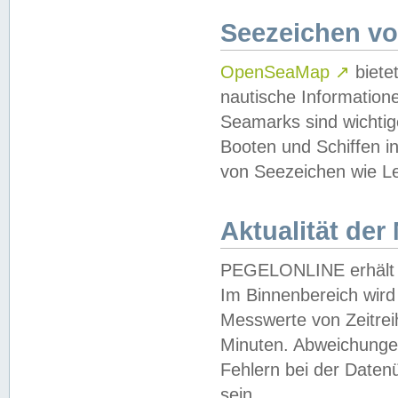
Seezeichen v
OpenSeaMap
↗
biete
nautische Information
Seamarks sind wichtig
Booten und Schiffen i
von Seezeichen wie Le
Aktualität der
PEGELONLINE erhält u
Im Binnenbereich wird 
Messwerte von Zeitreih
Minuten. Abweichungen
Fehlern bei der Daten
sein.