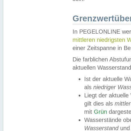
Grenzwertüber
In PEGELONLINE werde
mittleren niedrigsten
einer Zeitspanne in Be
Die farblichen Abstuf
aktuellen Wasserstand
Ist der aktuelle 
als
niedriger Was
Liegt der aktue
gilt dies als
mittle
mit
Grün
dargestel
Wasserstände obe
Wasserstand
und