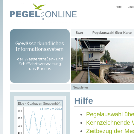
Hilfe
Link
Start
Pegelauswahl über Karte
Newsletter
Hilfe
Elbe - Cuxhaven Steubenhöft
Pegelauswahl übe
Kennzeichnende 
Zeitbezug der Me