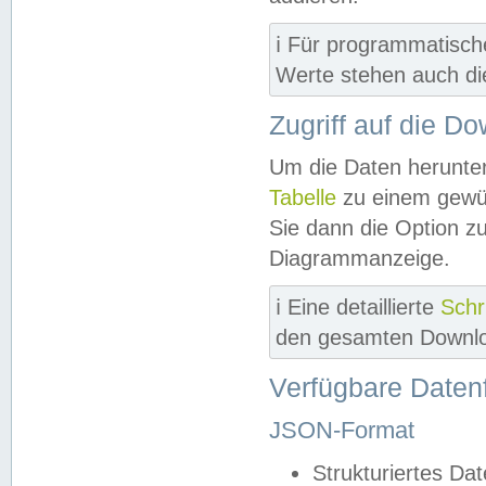
ℹ️ Für programmatisch
Werte stehen auch d
Zugriff auf die D
Um die Daten herunter
Tabelle
zu einem gewün
Sie dann die Option z
Diagrammanzeige.
ℹ️ Eine detaillierte
Schr
den gesamten Downlo
Verfügbare Daten
JSON-Format
Strukturiertes Da