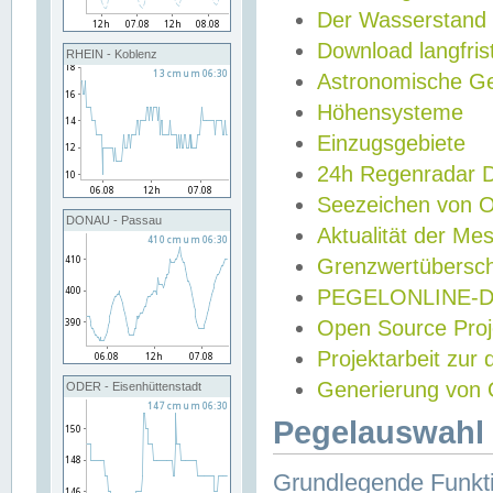
Der Wasserstand
Download langfris
RHEIN - Koblenz
Astronomische Gez
Höhensysteme
Einzugsgebiete
24h Regenradar
Seezeichen von 
DONAU - Passau
Aktualität der Me
Grenzwertübersch
PEGELONLINE-Di
Open Source Projek
Projektarbeit zur
Generierung von 
ODER - Eisenhüttenstadt
Pegelauswahl 
Grundlegende Funkti