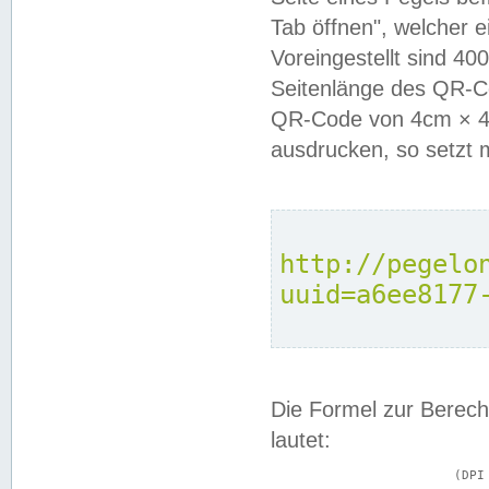
Tab öffnen", welcher 
Voreingestellt sind 4
Seitenlänge des QR-C
QR-Code von 4cm × 4c
ausdrucken, so setzt 
http://pegelo
uuid=a6ee8177
Die Formel zur Berech
lautet:
			(DPI × Druckkantenlänge in cm) ÷ 2,54 = Kantenlänge in Pixel
