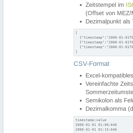
Zeitstempel im
IS
(Offset von MEZ
Dezimalpunkt als
[

  {"timestamp":"2000-01-01T0
  {"timestamp":"2000-01-01T0
  {"timestamp":"2000-01-01T0
]
CSV-Format
Excel-kompatibles
Vereinfachte Zeit
Sommerzeitumstel
Semikolon als Fel
Dezimalkomma (de
timestamp;value

2000-01-01 01:00;646

2000-01-01 01:15;646
