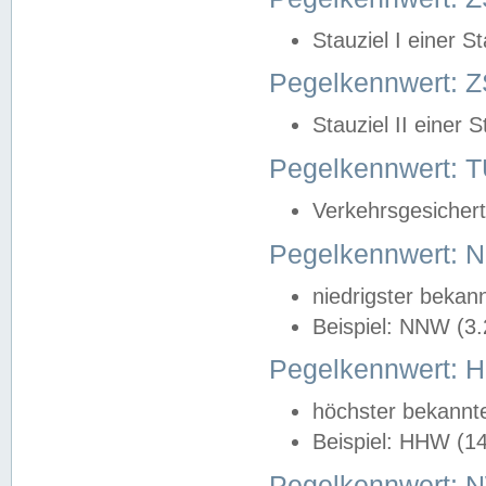
Stauziel I einer S
Pegelkennwert: Z
Stauziel II einer 
Pegelkennwert:
Verkehrsgesichert
Pegelkennwert:
niedrigster bekan
Beispiel: NNW (3
Pegelkennwert:
höchster bekannt
Beispiel: HHW (1
Pegelkennwert: 