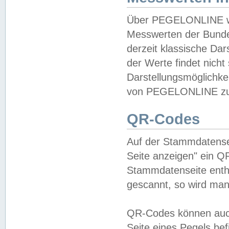
Über PEGELONLINE wer
Messwerten der Bundes
derzeit klassische Da
der Werte findet nicht 
Darstellungsmöglichkei
von PEGELONLINE zu 
QR-Codes
Auf der Stammdatensei
Seite anzeigen" ein Q
Stammdatenseite enthä
gescannt, so wird man
QR-Codes können auc
Seite eines Pegels be