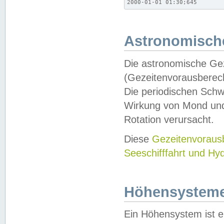
2000-01-01 01:30;645
Astronomische
Die astronomische Gez
(Gezeitenvorausberec
Die periodischen Schw
Wirkung von Mond und
Rotation verursacht.
Diese
Gezeitenvorau
Seeschifffahrt und Hy
Höhensystem
Ein Höhensystem ist e