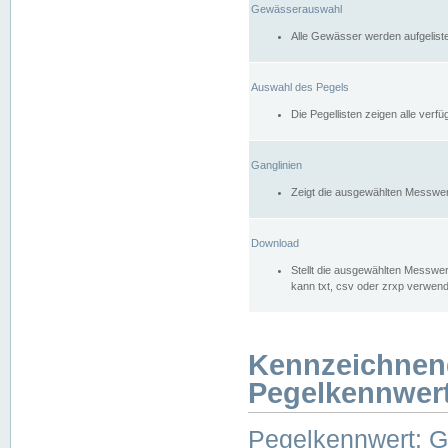
Gewässerauswahl
Alle Gewässer werden aufgelist
Auswahl des Pegels
Die Pegellisten zeigen alle ver
Ganglinien
Zeigt die ausgewählten Messwer
Download
Stellt die ausgewählten Messwer
kann txt, csv oder zrxp verwen
Kennzeichnen
Pegelkennwer
Pegelkennwert: 