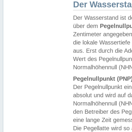
Der Wasserst
Der Wasserstand ist d
über dem
Pegelnullp
Zentimeter angegeben
die lokale Wassertie
aus. Erst durch die A
Wert des Pegelnullpun
Normalhöhennull (NHN
Pegelnullpunkt (PNP)
Der Pegelnullpunkt ei
absolut und wird auf
Normalhöhennull (NHN
den Betreiber des Pege
eine lange Zeit geme
Die Pegellatte wird s