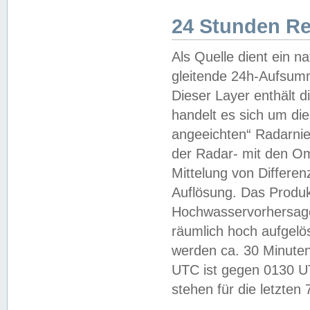
24 Stunden R
Als Quelle dient ein n
gleitende 24h-Aufsum
Dieser Layer enthält
handelt es sich um di
angeeichten“ Radarnie
der Radar- mit den O
Mittelung von Differe
Auflösung. Das Produk
Hochwasservorhersagez
räumlich hoch aufgelö
werden ca. 30 Minuten
UTC ist gegen 0130 UTC
stehen für die letzten