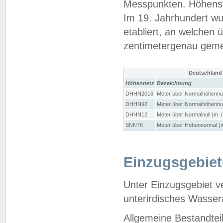
Messpunkten. Höhensy
Im 19. Jahrhundert wu
etabliert, an welchen 
zentimetergenau gem
Deutschland
Höhennetz
Bezeichnung
DHHN2016
Meter über Normalhöhennul
DHHN92
Meter über Normalhöhennul
DHHN12
Meter über Normalnull (m. 
SNN76
Meter über Höhennormal (m
Einzugsgebiet
Unter Einzugsgebiet v
unterirdisches Wasser
Allgemeine Bestandtei