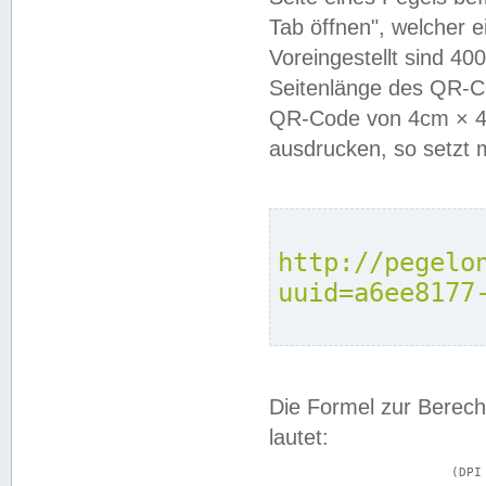
Tab öffnen", welcher 
Voreingestellt sind 4
Seitenlänge des QR-C
QR-Code von 4cm × 4c
ausdrucken, so setzt 
http://pegelo
uuid=a6ee8177
Die Formel zur Berech
lautet:
			(DPI × Druckkantenlänge in cm) ÷ 2,54 = Kantenlänge in Pixel
