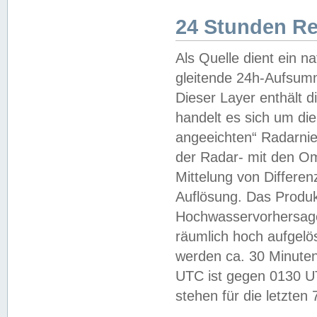
24 Stunden R
Als Quelle dient ein n
gleitende 24h-Aufsum
Dieser Layer enthält
handelt es sich um di
angeeichten“ Radarnie
der Radar- mit den O
Mittelung von Differe
Auflösung. Das Produk
Hochwasservorhersagez
räumlich hoch aufgelö
werden ca. 30 Minuten
UTC ist gegen 0130 UTC
stehen für die letzten