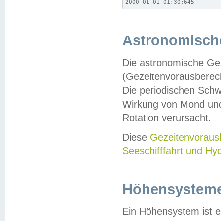
2000-01-01 01:30;645
Astronomische
Die astronomische Gez
(Gezeitenvorausberec
Die periodischen Schw
Wirkung von Mond und
Rotation verursacht.
Diese
Gezeitenvorau
Seeschifffahrt und Hy
Höhensystem
Ein Höhensystem ist e