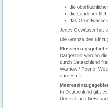
die oberflächlich
die Landoberfläc
das Grundwasser
Jedes Gewässer hat se
Die Grenze des Einzug
Flusseinzugsgebiete
Dargestellt werden die
durch Deutschland fli
Warnow / Peene, Weser
dargestellt.
Meereseinzugsgebiet
In Deutschland gibt 
Deutschland fließt n