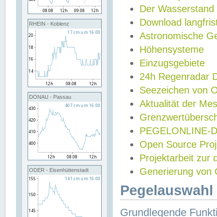
Der Wasserstand
Download langfris
RHEIN - Koblenz
Astronomische Gez
Höhensysteme
Einzugsgebiete
24h Regenradar
Seezeichen von 
DONAU - Passau
Aktualität der Me
Grenzwertübersch
PEGELONLINE-Di
Open Source Projek
Projektarbeit zur
Generierung von 
ODER - Eisenhüttenstadt
Pegelauswahl 
Grundlegende Funkti