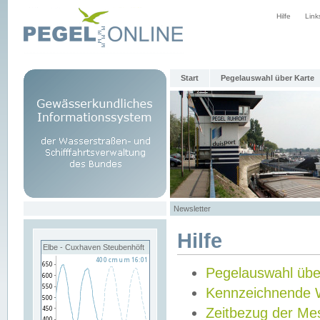
Hilfe
Link
Start
Pegelauswahl über Karte
Newsletter
Hilfe
Elbe - Cuxhaven Steubenhöft
Pegelauswahl übe
Kennzeichnende 
Zeitbezug der Me