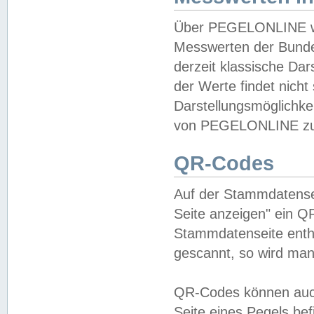
Über PEGELONLINE wer
Messwerten der Bundes
derzeit klassische Da
der Werte findet nicht 
Darstellungsmöglichkei
von PEGELONLINE zu 
QR-Codes
Auf der Stammdatensei
Seite anzeigen" ein Q
Stammdatenseite enthä
gescannt, so wird man
QR-Codes können auc
Seite eines Pegels be