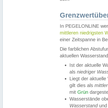
Grenzwertüber
In PEGELONLINE werde
mittleren niedrigsten
einer Zeitspanne in Be
Die farblichen Abstuf
aktuellen Wasserstand
Ist der aktuelle 
als
niedriger Was
Liegt der aktue
gilt dies als
mittle
mit
Grün
dargestel
Wasserstände obe
Wasserstand
und