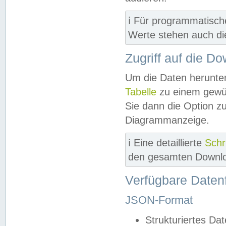
ℹ️ Für programmatisch
Werte stehen auch d
Zugriff auf die D
Um die Daten herunter
Tabelle
zu einem gewün
Sie dann die Option z
Diagrammanzeige.
ℹ️ Eine detaillierte
Schr
den gesamten Downlo
Verfügbare Daten
JSON-Format
Strukturiertes Da