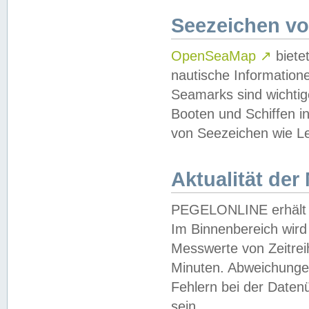
Seezeichen v
OpenSeaMap
↗
biete
nautische Information
Seamarks sind wichtig
Booten und Schiffen i
von Seezeichen wie Le
Aktualität der
PEGELONLINE erhält u
Im Binnenbereich wird 
Messwerte von Zeitreih
Minuten. Abweichungen
Fehlern bei der Daten
sein.