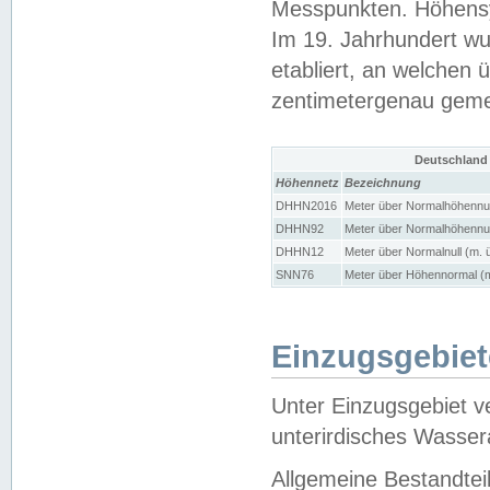
Messpunkten. Höhensy
Im 19. Jahrhundert wu
etabliert, an welchen 
zentimetergenau gem
Deutschland
Höhennetz
Bezeichnung
DHHN2016
Meter über Normalhöhennul
DHHN92
Meter über Normalhöhennul
DHHN12
Meter über Normalnull (m. 
SNN76
Meter über Höhennormal (m
Einzugsgebiet
Unter Einzugsgebiet v
unterirdisches Wasser
Allgemeine Bestandtei