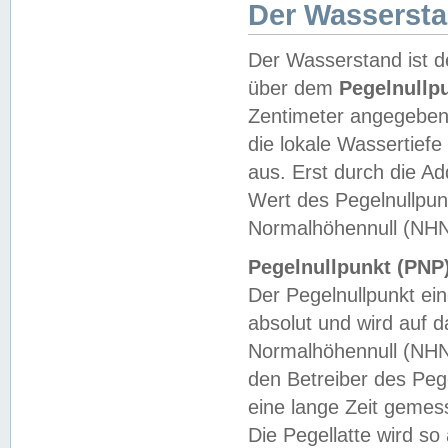
Der Wasserst
Der Wasserstand ist d
über dem
Pegelnullp
Zentimeter angegeben
die lokale Wassertie
aus. Erst durch die A
Wert des Pegelnullpun
Normalhöhennull (NHN
Pegelnullpunkt (PNP)
Der Pegelnullpunkt ei
absolut und wird auf
Normalhöhennull (NHN
den Betreiber des Pege
eine lange Zeit geme
Die Pegellatte wird s