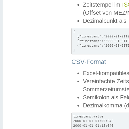
Zeitstempel im
IS
(Offset von MEZ
Dezimalpunkt als
[

  {"timestamp":"2000-01-01T0
  {"timestamp":"2000-01-01T0
  {"timestamp":"2000-01-01T0
]
CSV-Format
Excel-kompatibles
Vereinfachte Zeit
Sommerzeitumstel
Semikolon als Fel
Dezimalkomma (de
timestamp;value

2000-01-01 01:00;646

2000-01-01 01:15;646
