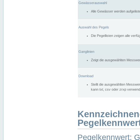
Gewässerauswahl
Alle Gewässer werden aufgelist
Auswahl des Pegels
Die Pegellisten zeigen alle ver
Ganglinien
Zeigt die ausgewählten Messwer
Download
Stellt die ausgewählten Messwer
kann txt, csv oder zrxp verwen
Kennzeichnen
Pegelkennwer
Pegelkennwert: 