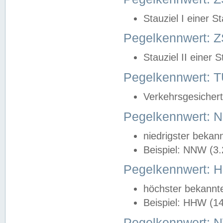
Stauziel I einer S
Pegelkennwert: Z
Stauziel II einer 
Pegelkennwert:
Verkehrsgesichert
Pegelkennwert:
niedrigster bekan
Beispiel: NNW (3
Pegelkennwert:
höchster bekannt
Beispiel: HHW (1
Pegelkennwert: 