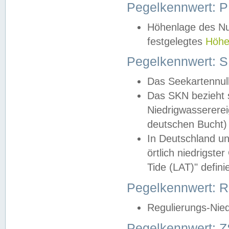
Pegelkennwert: 
Höhenlage des Nul
festgelegtes
Höhe
Pegelkennwert: 
Das Seekartennull
Das SKN bezieht s
Niedrigwassererei
deutschen Bucht) 
In Deutschland un
örtlich niedrigst
Tide (LAT)" definie
Pegelkennwert:
Regulierungs-Nie
Pegelkennwert: Z