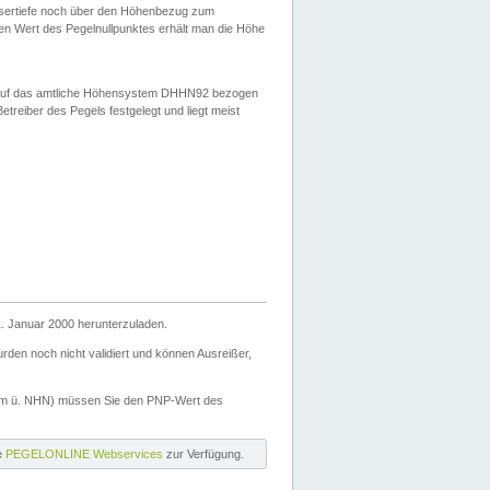
ssertiefe noch über den Höhenbezug zum
en Wert des Pegelnullpunktes erhält man die Höhe
d auf das amtliche Höhensystem DHHN92 bezogen
reiber des Pegels festgelegt und liegt meist
. Januar 2000 herunterzuladen.
den noch nicht validiert und können Ausreißer,
(m ü. NHN) müssen Sie den PNP-Wert des
ie
PEGELONLINE Webservices
zur Verfügung.