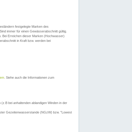
esländern festgelegte Marken des
Sind immer für einen Gewässerabschnitt gültig.
. Bei Erreichen dieser Marken (Hochwasser)
erabschnitt in Kraft bzw. werden bei
tem
. Siehe auch die Informationen zum
 (z.B bei anhaltenden ablandigen Winden in der
drigster Gezeitenwasserstande (NGzW) bzw. "Lowest