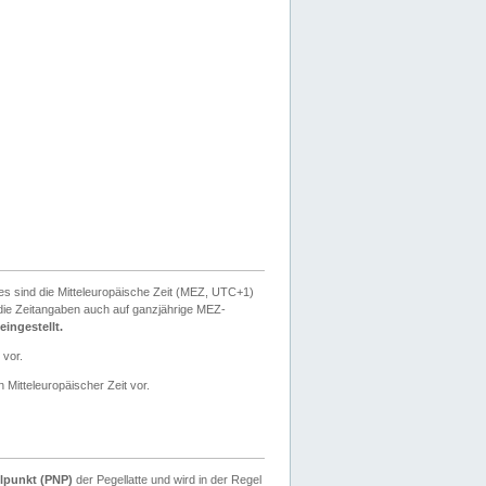
ies sind die Mitteleuropäische Zeit (MEZ, UTC+1)
ie Zeitangaben auch auf ganzjährige MEZ-
ingestellt.
 vor.
 Mitteleuropäischer Zeit vor.
lpunkt (PNP)
der Pegellatte und wird in der Regel