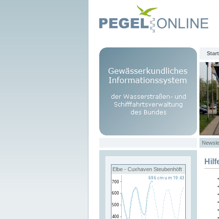
Start
Newsle
Hilf
Elbe - Cuxhaven Steubenhöft