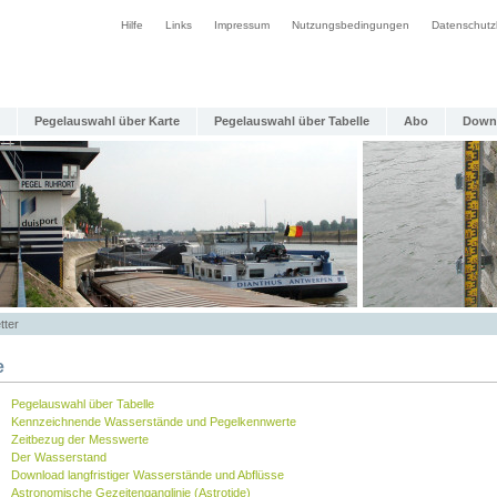
Hilfe
Links
Impressum
Nutzungsbedingungen
Datenschutz
Pegelauswahl über Karte
Pegelauswahl über Tabelle
Abo
Down
tter
e
Pegelauswahl über Tabelle
Kennzeichnende Wasserstände und Pegelkennwerte
Zeitbezug der Messwerte
Der Wasserstand
Download langfristiger Wasserstände und Abflüsse
Astronomische Gezeitenganglinie (Astrotide)