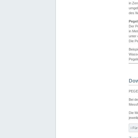
in Ze
umgeb
des W
Pegel
Der P
in Me
unter
Die Pe
Beisp
Wasse
Pegeln
Dow
PEGEL
Bei d
Messf
Die M
jeweil
ℹ️ F