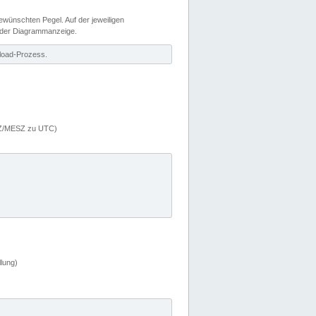
wünschten Pegel. Auf der jeweiligen
 der Diagrammanzeige.
load-Prozess.
MEZ/MESZ zu UTC)
lung)