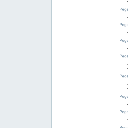
Pege
Pege
Peg
Pege
Pege
Pege
Pege
Peg