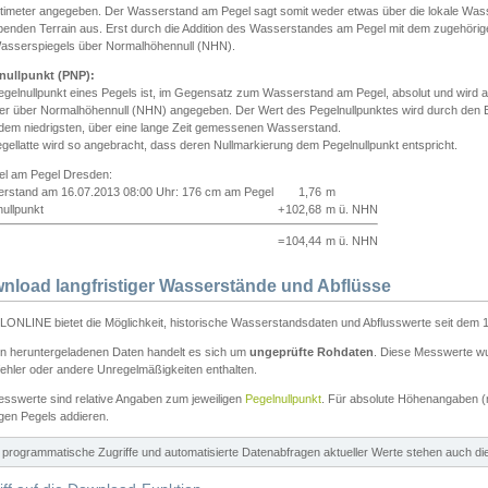
ntimeter angegeben. Der Wasserstand am Pegel sagt somit weder etwas über die lokale Wa
enden Terrain aus. Erst durch die Addition des Wasserstandes am Pegel mit dem zugehörig
asserspiegels über Normalhöhennull (NHN).
nullpunkt (PNP):
egelnullpunkt eines Pegels ist, im Gegensatz zum Wasserstand am Pegel, absolut und wir
ter über Normalhöhennull (NHN) angegeben. Der Wert des Pegelnullpunktes wird durch den Bet
 dem niedrigsten, über eine lange Zeit gemessenen Wasserstand.
gellatte wird so angebracht, dass deren Nullmarkierung dem Pegelnullpunkt entspricht.
iel am Pegel Dresden:
rstand am 16.07.2013 08:00 Uhr: 176 cm am Pegel
1,76
m
ullpunkt
+
102,68
m ü. NHN
=
104,44
m ü. NHN
nload langfristiger Wasserstände und Abflüsse
ONLINE bietet die Möglichkeit, historische Wasserstandsdaten und Abflusswerte seit dem 1
en heruntergeladenen Daten handelt es sich um
ungeprüfte Rohdaten
. Diese Messwerte wur
ehler oder andere Unregelmäßigkeiten enthalten.
esswerte sind relative Angaben zum jeweiligen
Pegelnullpunkt
. Für absolute Höhenangaben 
igen Pegels addieren.
ür programmatische Zugriffe und automatisierte Datenabfragen aktueller Werte stehen auch d