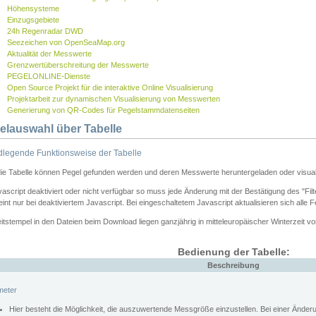
Höhensysteme
Einzugsgebiete
24h Regenradar DWD
Seezeichen von OpenSeaMap.org
Aktualität der Messwerte
Grenzwertüberschreitung der Messwerte
PEGELONLINE-Dienste
Open Source Projekt für die interaktive Online Visualisierung
Projektarbeit zur dynamischen Visualisierung von Messwerten
Generierung von QR-Codes für Pegelstammdatenseiten
elauswahl über Tabelle
legende Funktionsweise der Tabelle
die Tabelle können Pegel gefunden werden und deren Messwerte heruntergeladen oder visuali
vascript deaktiviert oder nicht verfügbar so muss jede Änderung mit der Bestätigung des "Filt
int nur bei deaktiviertem Javascript. Bei eingeschaltetem Javascript aktualisieren sich alle 
itstempel in den Dateien beim Download liegen ganzjährig in mitteleuropäischer Winterzeit vo
Bedienung der Tabelle:
Beschreibung
meter
Hier besteht die Möglichkeit, die auszuwertende Messgröße einzustellen. Bei einer Ände