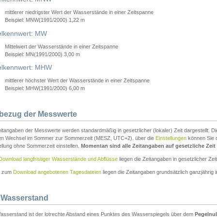
mittlerer niedrigster Wert der Wasserstände in einer Zeitspanne
Beispiel: MNW(1991/2000) 1,22 m
lkennwert: MW
Mittelwert der Wasserstände in einer Zeitspanne
Beispiel: MN(1991/2000) 3,00 m
elkennwert: MHW
mittlerer höchster Wert der Wasserstände in einer Zeitspanne
Beispiel: MHW(1991/2000) 6,00 m
tbezug der Messwerte
itangaben der Messwerte werden standardmäßig in gesetzlicher (lokaler) Zeit dargestellt. D
em Wechsel im Sommer zur Sommerzeit (MESZ, UTC+2). über die
Einstellungen
können Sie d
ellung ohne Sommerzeit einstellen.
Momentan sind alle Zeitangaben auf gesetzliche Zeit e
Download langfristiger Wasserstände und Abflüsse
liegen die Zeitangaben in gesetzlicher Zeit
n zum
Download angebotenen Tagesdateien
liegen die Zeitangaben grundsätzlich ganzjährig in
 Wasserstand
asserstand ist der lotrechte Abstand eines Punktes des Wasserspiegels über dem
Pegelnul