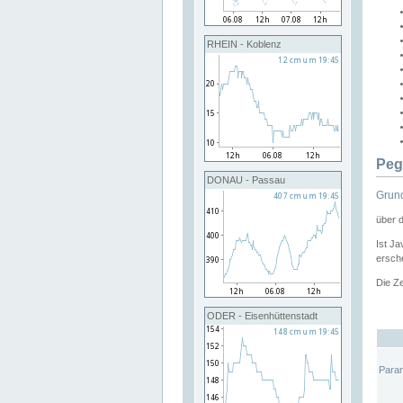
RHEIN - Koblenz
Peg
DONAU - Passau
Grund
über 
Ist Ja
ersche
Die Ze
ODER - Eisenhüttenstadt
Para