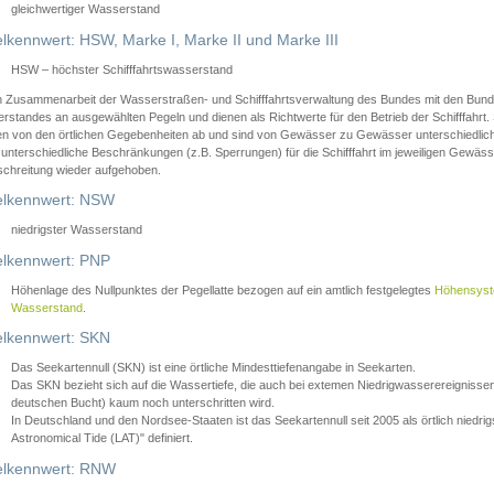
gleichwertiger Wasserstand
lkennwert: HSW, Marke I, Marke II und Marke III
HSW – höchster Schifffahrtswasserstand
in Zusammenarbeit der Wasserstraßen- und Schifffahrtsverwaltung des Bundes mit den Bund
standes an ausgewählten Pegeln und dienen als Richtwerte für den Betrieb der Schifffahrt. 
n von den örtlichen Gegebenheiten ab und sind von Gewässer zu Gewässer unterschiedlich
 unterschiedliche Beschränkungen (z.B. Sperrungen) für die Schifffahrt im jeweiligen Gewäss
schreitung wieder aufgehoben.
lkennwert: NSW
niedrigster Wasserstand
lkennwert: PNP
Höhenlage des Nullpunktes der Pegellatte bezogen auf ein amtlich festgelegtes
Höhensys
Wasserstand
.
lkennwert: SKN
Das Seekartennull (SKN) ist eine örtliche Mindesttiefenangabe in Seekarten.
Das SKN bezieht sich auf die Wassertiefe, die auch bei extemen Niedrigwasserereignissen
deutschen Bucht) kaum noch unterschritten wird.
In Deutschland und den Nordsee-Staaten ist das Seekartennull seit 2005 als örtlich nie
Astronomical Tide (LAT)" definiert.
lkennwert: RNW