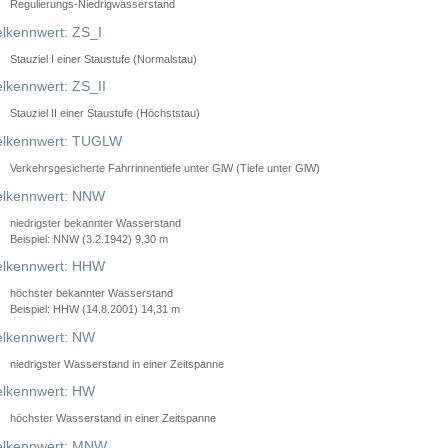
Regulierungs-Niedrigwasserstand
lkennwert: ZS_I
Stauziel I einer Staustufe (Normalstau)
lkennwert: ZS_II
Stauziel II einer Staustufe (Höchststau)
elkennwert: TUGLW
Verkehrsgesicherte Fahrrinnentiefe unter GlW (Tiefe unter GlW)
lkennwert: NNW
niedrigster bekannter Wasserstand
Beispiel: NNW (3.2.1942) 9,30 m
lkennwert: HHW
höchster bekannter Wasserstand
Beispiel: HHW (14.8.2001) 14,31 m
lkennwert: NW
niedrigster Wasserstand in einer Zeitspanne
lkennwert: HW
höchster Wasserstand in einer Zeitspanne
elkennwert: MNW