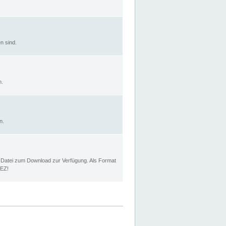
n sind.
n.
n.
p Datei zum Download zur Verfügung. Als Format
MEZ!