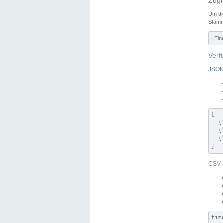
Zugr
Um di
Stamm
ℹ️ Ei
Verf
JSON
[

  {
  {
  {
]
CSV-
tim