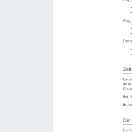
Pege
Peg
Zei
Die Ze
mit d
Darst
Beim
In de
Der
Der W