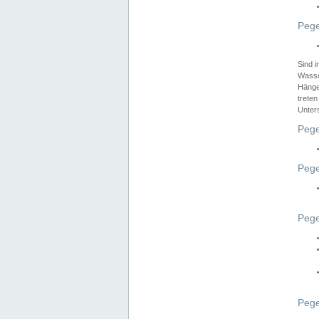
Pege
Sind 
Wasser
Hänge
treten
Unter
Pege
Pege
Pege
Pege