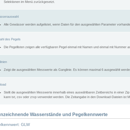
Selektionen im Menü zurückgesetzt.
sserauswahl
Alle Gewässer werden aufgelistet, wenn Daten für den ausgewählten Parameter vorhande
ahl des Pegels
Die Pegellisten zeigen alle verfügbaren Pegel einmal mit Namen und einmal mit Nummer a
inien
Zeigt die ausgewählten Messwerte als Ganglinie. Es können maximal 6 ausgewählt werde
load
Stellt die ausgewählten Messwerte innerhalb eines auswählbaren Zeitbereichs in einer Zi
kann txt, csv oder zrxp verwendet werden. Die Zeitangabe in den Download-Dateien ist 
nzeichnende Wasserstände und Pegelkennwerte
lkennwert: GLW