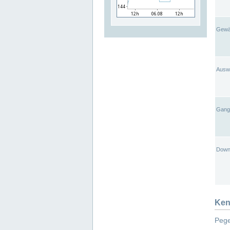
Gewä
Ausw
Gangl
Down
Ken
Pege