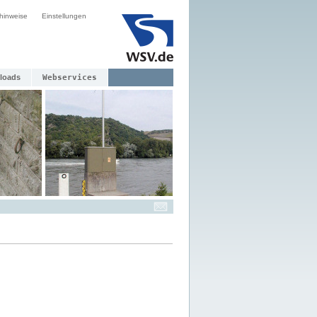
hinweise
Einstellungen
loads
Webservices