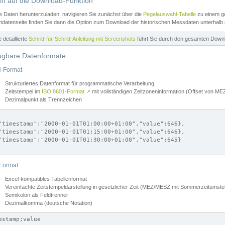
iff auf die Download-Funktion
e Daten herunterzuladen, navigieren Sie zunächst über die
Pegelauswahl-Tabelle
zu einem ge
datenseite finden Sie dann die Option zum Download der historischen Messdaten unterhalb
ne detaillierte
Schritt-für-Schritt-Anleitung mit Screenshots
führt Sie durch den gesamten Down
ügbare Datenformate
-Format
Strukturiertes Datenformat für programmatische Verarbeitung
Zeitstempel im
ISO 8601-Format
↗
mit vollständigen Zeitzoneninformation (Offset von 
Dezimalpunkt als Trennzeichen
"timestamp":"2000-01-01T01:00:00+01:00","value":646},

"timestamp":"2000-01-01T01:15:00+01:00","value":646},

"timestamp":"2000-01-01T01:30:00+01:00","value":645}

Format
Excel-kompatibles Tabellenformat
Vereinfachte Zeitstempeldarstellung in gesetzlicher Zeit (MEZ/MESZ mit Sommerzeitumstel
Semikolon als Feldtrenner
Dezimalkomma (deutsche Notation)
estamp;value
