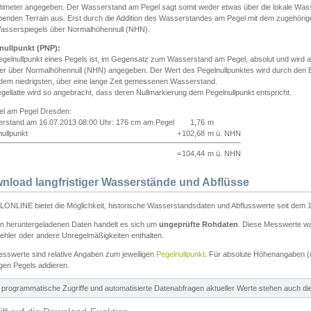
ntimeter angegeben. Der Wasserstand am Pegel sagt somit weder etwas über die lokale Wa
enden Terrain aus. Erst durch die Addition des Wasserstandes am Pegel mit dem zugehörig
asserspiegels über Normalhöhennull (NHN).
nullpunkt (PNP):
egelnullpunkt eines Pegels ist, im Gegensatz zum Wasserstand am Pegel, absolut und wir
ter über Normalhöhennull (NHN) angegeben. Der Wert des Pegelnullpunktes wird durch den Bet
 dem niedrigsten, über eine lange Zeit gemessenen Wasserstand.
gellatte wird so angebracht, dass deren Nullmarkierung dem Pegelnullpunkt entspricht.
iel am Pegel Dresden:
rstand am 16.07.2013 08:00 Uhr: 176 cm am Pegel
1,76
m
ullpunkt
+
102,68
m ü. NHN
=
104,44
m ü. NHN
nload langfristiger Wasserstände und Abflüsse
ONLINE bietet die Möglichkeit, historische Wasserstandsdaten und Abflusswerte seit dem 1
en heruntergeladenen Daten handelt es sich um
ungeprüfte Rohdaten
. Diese Messwerte wur
ehler oder andere Unregelmäßigkeiten enthalten.
esswerte sind relative Angaben zum jeweiligen
Pegelnullpunkt
. Für absolute Höhenangaben 
igen Pegels addieren.
ür programmatische Zugriffe und automatisierte Datenabfragen aktueller Werte stehen auch d