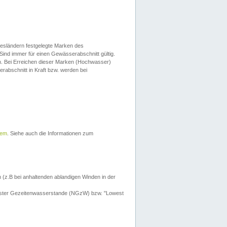
esländern festgelegte Marken des
Sind immer für einen Gewässerabschnitt gültig.
. Bei Erreichen dieser Marken (Hochwasser)
erabschnitt in Kraft bzw. werden bei
tem
. Siehe auch die Informationen zum
 (z.B bei anhaltenden ablandigen Winden in der
drigster Gezeitenwasserstande (NGzW) bzw. "Lowest