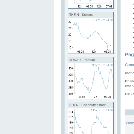
RHEIN - Koblenz
Peg
DONAU - Passau
Grund
über 
Ist Ja
ersche
Die Ze
ODER - Eisenhüttenstadt
Para