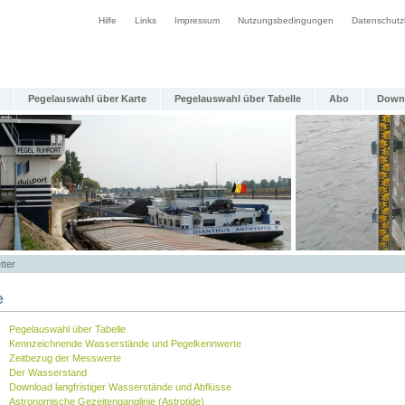
Hilfe
Links
Impressum
Nutzungsbedingungen
Datenschutz
Pegelauswahl über Karte
Pegelauswahl über Tabelle
Abo
Down
tter
e
Pegelauswahl über Tabelle
Kennzeichnende Wasserstände und Pegelkennwerte
Zeitbezug der Messwerte
Der Wasserstand
Download langfristiger Wasserstände und Abflüsse
Astronomische Gezeitenganglinie (Astrotide)