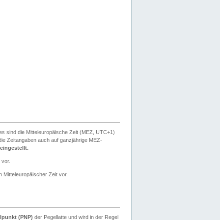
ies sind die Mitteleuropäische Zeit (MEZ, UTC+1)
ie Zeitangaben auch auf ganzjährige MEZ-
ingestellt.
 vor.
 Mitteleuropäischer Zeit vor.
lpunkt (PNP)
der Pegellatte und wird in der Regel