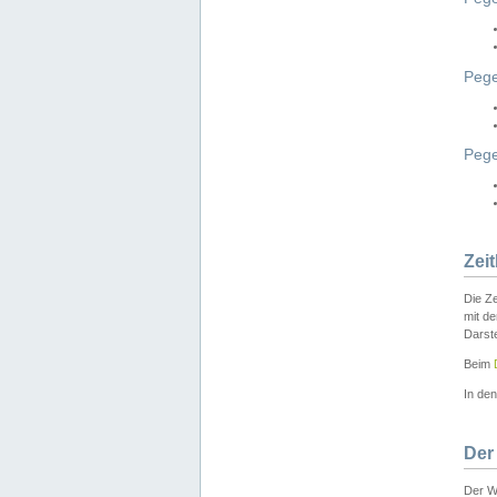
Pege
Peg
Zei
Die Ze
mit d
Darst
Beim
In de
Der
Der W