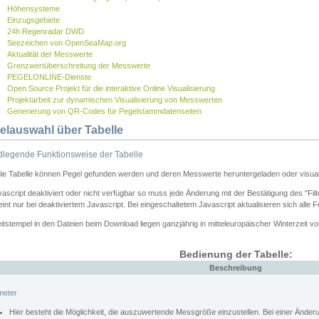
Höhensysteme
Einzugsgebiete
24h Regenradar DWD
Seezeichen von OpenSeaMap.org
Aktualität der Messwerte
Grenzwertüberschreitung der Messwerte
PEGELONLINE-Dienste
Open Source Projekt für die interaktive Online Visualisierung
Projektarbeit zur dynamischen Visualisierung von Messwerten
Generierung von QR-Codes für Pegelstammdatenseiten
elauswahl über Tabelle
legende Funktionsweise der Tabelle
die Tabelle können Pegel gefunden werden und deren Messwerte heruntergeladen oder visuali
vascript deaktiviert oder nicht verfügbar so muss jede Änderung mit der Bestätigung des "Filt
int nur bei deaktiviertem Javascript. Bei eingeschaltetem Javascript aktualisieren sich alle 
itstempel in den Dateien beim Download liegen ganzjährig in mitteleuropäischer Winterzeit vo
Bedienung der Tabelle:
Beschreibung
meter
Hier besteht die Möglichkeit, die auszuwertende Messgröße einzustellen. Bei einer Ände