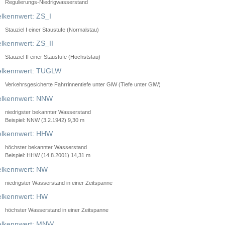
Regulierungs-Niedrigwasserstand
lkennwert: ZS_I
Stauziel I einer Staustufe (Normalstau)
lkennwert: ZS_II
Stauziel II einer Staustufe (Höchststau)
elkennwert: TUGLW
Verkehrsgesicherte Fahrrinnentiefe unter GlW (Tiefe unter GlW)
lkennwert: NNW
niedrigster bekannter Wasserstand
Beispiel: NNW (3.2.1942) 9,30 m
lkennwert: HHW
höchster bekannter Wasserstand
Beispiel: HHW (14.8.2001) 14,31 m
lkennwert: NW
niedrigster Wasserstand in einer Zeitspanne
lkennwert: HW
höchster Wasserstand in einer Zeitspanne
elkennwert: MNW