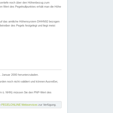
ssertiefe noch über den Höhenbezug zum
en Wert des Pegelnullpunktes erhält man die Höhe
d auf das amtliche Höhensystem DHHN92 bezogen
reiber des Pegels festgelegt und liegt meist
. Januar 2000 herunterzuladen.
den noch nicht validiert und können Ausreißer,
(m ü. NHN) müssen Sie den PNP-Wert des
ie
PEGELONLINE Webservices
zur Verfügung.