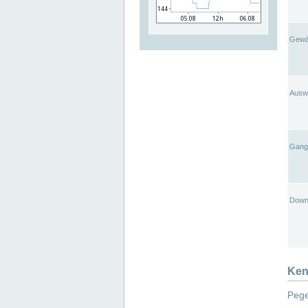
Gewä
Ausw
Gangl
Down
Ken
Pege