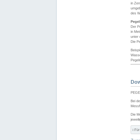
in Ze
umgeb
des W
Pegel
Der P
in Me
unter
Die Pe
Beisp
Wasse
Pegeln
Dow
PEGEL
Bei d
Messf
Die M
jeweil
ℹ️ F