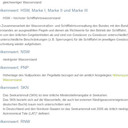
gleichwertiger Wasserstand
lkennwert: HSW, Marke I, Marke II und Marke III
HSW – höchster Schifffahrtswasserstand
in Zusammenarbeit der Wasserstraßen- und Schifffahrtsverwaltung des Bundes mit den Bund
standes an ausgewählten Pegeln und dienen als Richtwerte für den Betrieb der Schifffahrt. 
n von den örtlichen Gegebenheiten ab und sind von Gewässer zu Gewässer unterschiedlich
 unterschiedliche Beschränkungen (z.B. Sperrungen) für die Schifffahrt im jeweiligen Gewäss
schreitung wieder aufgehoben.
lkennwert: NSW
niedrigster Wasserstand
lkennwert: PNP
Höhenlage des Nullpunktes der Pegellatte bezogen auf ein amtlich festgelegtes
Höhensys
Wasserstand
.
lkennwert: SKN
Das Seekartennull (SKN) ist eine örtliche Mindesttiefenangabe in Seekarten.
Das SKN bezieht sich auf die Wassertiefe, die auch bei extemen Niedrigwasserereignissen
deutschen Bucht) kaum noch unterschritten wird.
In Deutschland und den Nordsee-Staaten ist das Seekartennull seit 2005 als örtlich nie
Astronomical Tide (LAT)" definiert.
lkennwert: RNW