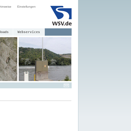
hinweise
Einstellungen
loads
Webservices