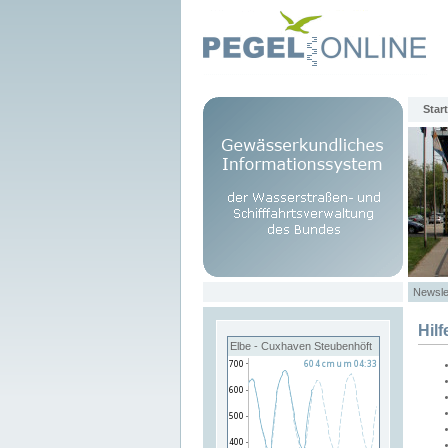
Start
Newsle
Hilf
Elbe - Cuxhaven Steubenhöft