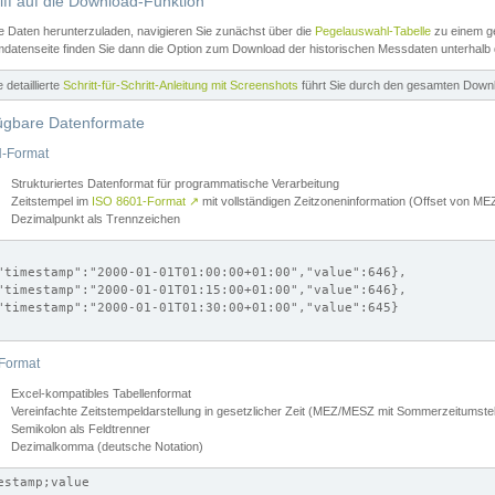
iff auf die Download-Funktion
e Daten herunterzuladen, navigieren Sie zunächst über die
Pegelauswahl-Tabelle
zu einem ge
datenseite finden Sie dann die Option zum Download der historischen Messdaten unterhalb
ne detaillierte
Schritt-für-Schritt-Anleitung mit Screenshots
führt Sie durch den gesamten Down
ügbare Datenformate
-Format
Strukturiertes Datenformat für programmatische Verarbeitung
Zeitstempel im
ISO 8601-Format
↗
mit vollständigen Zeitzoneninformation (Offset von 
Dezimalpunkt als Trennzeichen
"timestamp":"2000-01-01T01:00:00+01:00","value":646},

"timestamp":"2000-01-01T01:15:00+01:00","value":646},

"timestamp":"2000-01-01T01:30:00+01:00","value":645}

Format
Excel-kompatibles Tabellenformat
Vereinfachte Zeitstempeldarstellung in gesetzlicher Zeit (MEZ/MESZ mit Sommerzeitumstel
Semikolon als Feldtrenner
Dezimalkomma (deutsche Notation)
estamp;value
