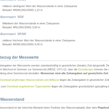
mittlerer niedrigster Wert der Wasserstände in einer Zeitspanne
Beispiel: MNW(1991/2000) 1,22 m
lkennwert: MW
Mittelwert der Wasserstände in einer Zeitspanne
Beispiel: MN(1991/2000) 3,00 m
elkennwert: MHW
mittlerer höchster Wert der Wasserstände in einer Zeitspanne
Beispiel: MHW(1991/2000) 6,00 m
tbezug der Messwerte
itangaben der Messwerte werden standardmäßig in gesetzlicher (lokaler) Zeit dargestellt. D
em Wechsel im Sommer zur Sommerzeit (MESZ, UTC+2). über die
Einstellungen
können Sie d
ellung ohne Sommerzeit einstellen.
Momentan sind alle Zeitangaben auf gesetzliche Zeit e
Download langfristiger Wasserstände und Abflüsse
liegen die Zeitangaben in gesetzlicher Zeit
n zum
Download angebotenen Tagesdateien
liegen die Zeitangaben grundsätzlich ganzjährig in
 Wasserstand
asserstand ist der lotrechte Abstand eines Punktes des Wasserspiegels über dem
Pegelnul