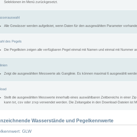
Selektionen im Menü zurückgesetzt.
sserauswahl
Alle Gewässer werden aufgelistet, wenn Daten für den ausgewählten Parameter vorhande
ahl des Pegels
Die Pegellisten zeigen alle verfügbaren Pegel einmal mit Namen und einmal mit Nummer a
inien
Zeigt die ausgewählten Messwerte als Ganglinie. Es können maximal 6 ausgewählt werde
load
Stellt die ausgewählten Messwerte innerhalb eines auswählbaren Zeitbereichs in einer Zi
kann txt, csv oder zrxp verwendet werden. Die Zeitangabe in den Download-Dateien ist 
nzeichnende Wasserstände und Pegelkennwerte
lkennwert: GLW