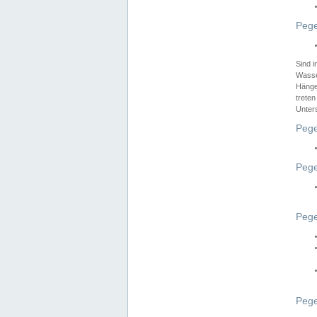
Pege
Sind 
Wasser
Hänge
treten
Unter
Pege
Pege
Pege
Pege