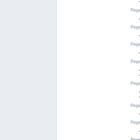
Pege
Pege
Peg
Pege
Pege
Pege
Pege
Peg