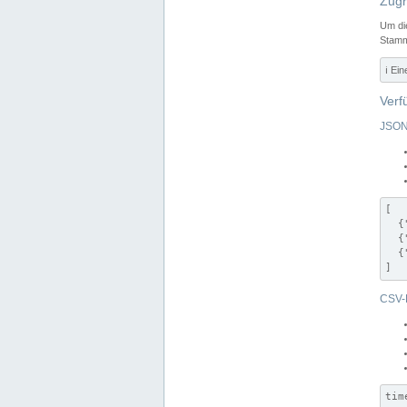
Zugr
Um di
Stamm
ℹ️ Ei
Verf
JSON
[

  {
  {
  {
]
CSV-
tim