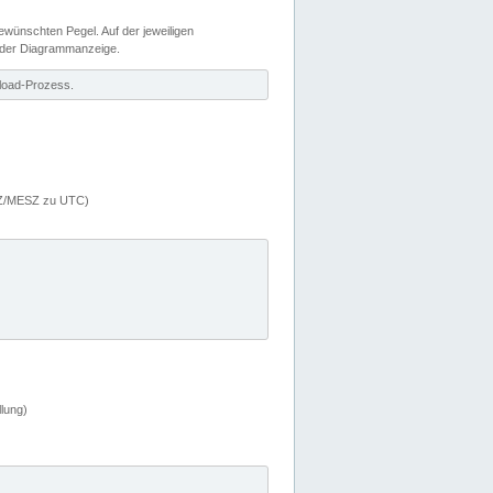
wünschten Pegel. Auf der jeweiligen
 der Diagrammanzeige.
load-Prozess.
MEZ/MESZ zu UTC)
lung)