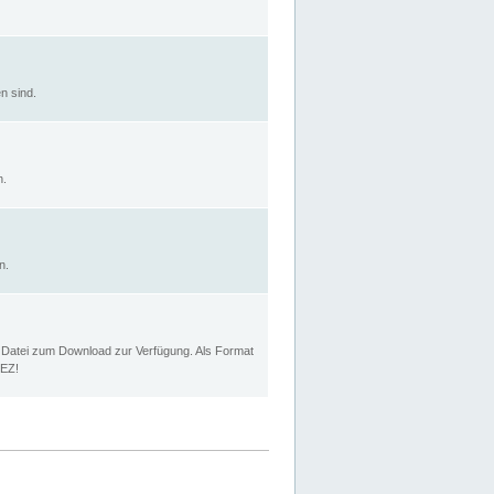
n sind.
n.
n.
p Datei zum Download zur Verfügung. Als Format
MEZ!