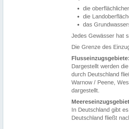
die oberflächlich
die Landoberfläc
das Grundwasser
Jedes Gewässer hat se
Die Grenze des Einzug
Flusseinzugsgebiete
Dargestellt werden die
durch Deutschland fli
Warnow / Peene, Weser
dargestellt.
Meereseinzugsgebiet
In Deutschland gibt 
Deutschland fließt n