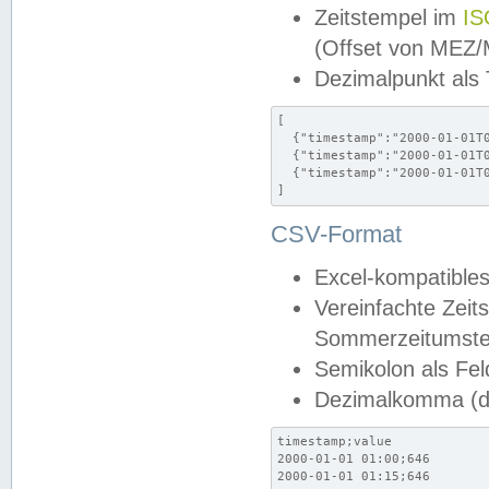
Zeitstempel im
IS
(Offset von MEZ
Dezimalpunkt als
[

  {"timestamp":"2000-01-01T0
  {"timestamp":"2000-01-01T0
  {"timestamp":"2000-01-01T0
]
CSV-Format
Excel-kompatibles
Vereinfachte Zeit
Sommerzeitumstel
Semikolon als Fel
Dezimalkomma (de
timestamp;value

2000-01-01 01:00;646

2000-01-01 01:15;646
