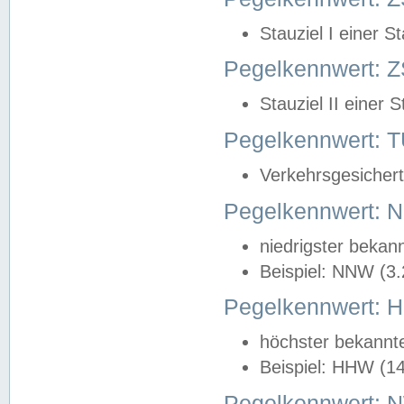
Stauziel I einer S
Pegelkennwert: Z
Stauziel II einer 
Pegelkennwert:
Verkehrsgesichert
Pegelkennwert:
niedrigster bekan
Beispiel: NNW (3
Pegelkennwert:
höchster bekannt
Beispiel: HHW (1
Pegelkennwert: 