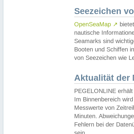
Seezeichen v
OpenSeaMap
↗
biete
nautische Information
Seamarks sind wichtig
Booten und Schiffen i
von Seezeichen wie Le
Aktualität der
PEGELONLINE erhält u
Im Binnenbereich wird 
Messwerte von Zeitreih
Minuten. Abweichungen
Fehlern bei der Daten
sein.