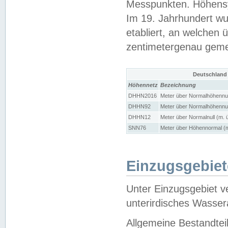
Messpunkten. Höhensy
Im 19. Jahrhundert wu
etabliert, an welchen 
zentimetergenau gem
Deutschland
Höhennetz
Bezeichnung
DHHN2016
Meter über Normalhöhennul
DHHN92
Meter über Normalhöhennul
DHHN12
Meter über Normalnull (m. 
SNN76
Meter über Höhennormal (m
Einzugsgebiet
Unter Einzugsgebiet v
unterirdisches Wasser
Allgemeine Bestandtei