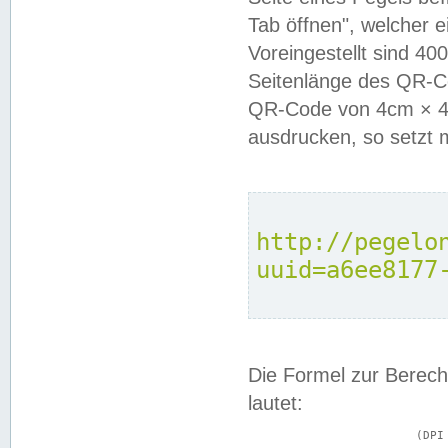
Tab öffnen", welcher 
Voreingestellt sind 4
Seitenlänge des QR-C
QR-Code von 4cm × 4c
ausdrucken, so setzt 
http://pegelo
uuid=a6ee8177
Die Formel zur Berech
lautet:
			(DPI × Druckkantenlänge in cm) ÷ 2,54 = Kantenlänge in Pixel
