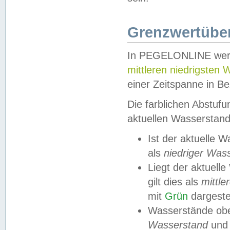
Grenzwertüber
In PEGELONLINE werde
mittleren niedrigsten
einer Zeitspanne in Be
Die farblichen Abstuf
aktuellen Wasserstand
Ist der aktuelle 
als
niedriger Was
Liegt der aktue
gilt dies als
mittle
mit
Grün
dargestel
Wasserstände obe
Wasserstand
und