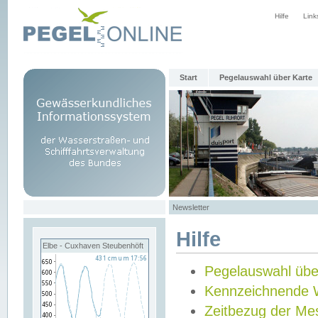
Hilfe
Link
Start
Pegelauswahl über Karte
Newsletter
Hilfe
Elbe - Cuxhaven Steubenhöft
Pegelauswahl übe
Kennzeichnende 
Zeitbezug der Me