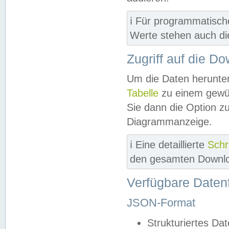
ℹ️ Für programmatisch
Werte stehen auch d
Zugriff auf die D
Um die Daten herunter
Tabelle
zu einem gewün
Sie dann die Option z
Diagrammanzeige.
ℹ️ Eine detaillierte
Schr
den gesamten Downlo
Verfügbare Daten
JSON-Format
Strukturiertes Da