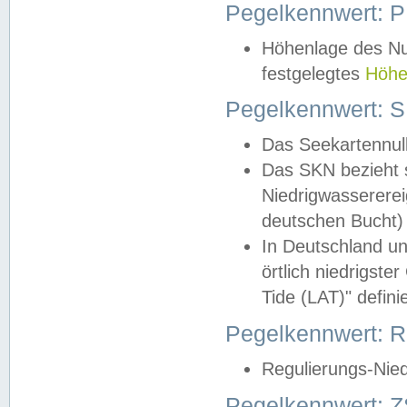
Pegelkennwert: 
Höhenlage des Nul
festgelegtes
Höhe
Pegelkennwert: 
Das Seekartennull
Das SKN bezieht s
Niedrigwassererei
deutschen Bucht) 
In Deutschland un
örtlich niedrigst
Tide (LAT)" definie
Pegelkennwert:
Regulierungs-Nie
Pegelkennwert: Z