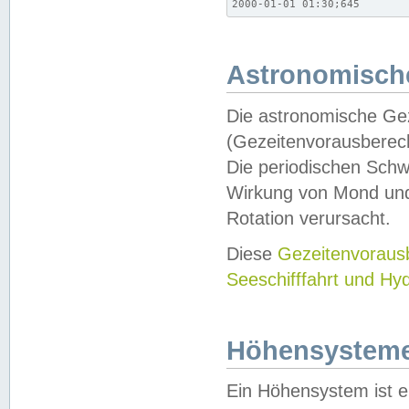
2000-01-01 01:30;645
Astronomische
Die astronomische Gez
(Gezeitenvorausberec
Die periodischen Schw
Wirkung von Mond und
Rotation verursacht.
Diese
Gezeitenvorau
Seeschifffahrt und Hy
Höhensystem
Ein Höhensystem ist e