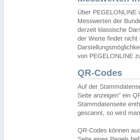
Über PEGELONLINE wer
Messwerten der Bundes
derzeit klassische Da
der Werte findet nicht 
Darstellungsmöglichkei
von PEGELONLINE zu 
QR-Codes
Auf der Stammdatensei
Seite anzeigen" ein Q
Stammdatenseite enthä
gescannt, so wird man
QR-Codes können auc
Seite eines Pegels be