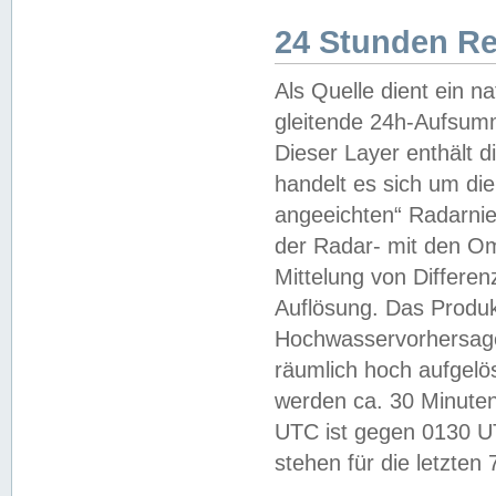
24 Stunden R
Als Quelle dient ein n
gleitende 24h-Aufsum
Dieser Layer enthält
handelt es sich um di
angeeichten“ Radarnie
der Radar- mit den O
Mittelung von Differe
Auflösung. Das Produk
Hochwasservorhersagez
räumlich hoch aufgelö
werden ca. 30 Minuten
UTC ist gegen 0130 UTC
stehen für die letzten