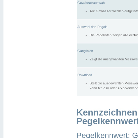
Gewässerauswahl
Alle Gewässer werden aufgelist
Auswahl des Pegels
Die Pegellisten zeigen alle ver
Ganglinien
Zeigt die ausgewählten Messwer
Download
Stellt die ausgewählten Messwer
kann txt, csv oder zrxp verwen
Kennzeichnen
Pegelkennwer
Pegelkennwert: 