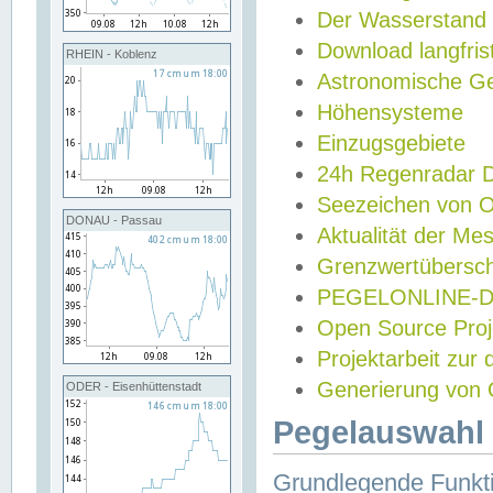
Der Wasserstand
Download langfris
RHEIN - Koblenz
Astronomische Gez
Höhensysteme
Einzugsgebiete
24h Regenradar
Seezeichen von 
DONAU - Passau
Aktualität der Me
Grenzwertübersch
PEGELONLINE-Di
Open Source Projek
Projektarbeit zur
Generierung von 
ODER - Eisenhüttenstadt
Pegelauswahl 
Grundlegende Funkti