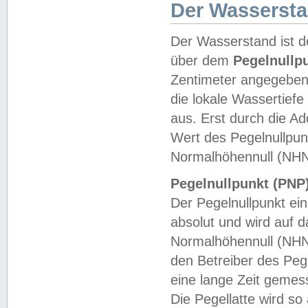
Der Wasserst
Der Wasserstand ist d
über dem
Pegelnullp
Zentimeter angegeben
die lokale Wassertie
aus. Erst durch die A
Wert des Pegelnullpun
Normalhöhennull (NHN
Pegelnullpunkt (PNP)
Der Pegelnullpunkt ei
absolut und wird auf
Normalhöhennull (NHN
den Betreiber des Pege
eine lange Zeit geme
Die Pegellatte wird s