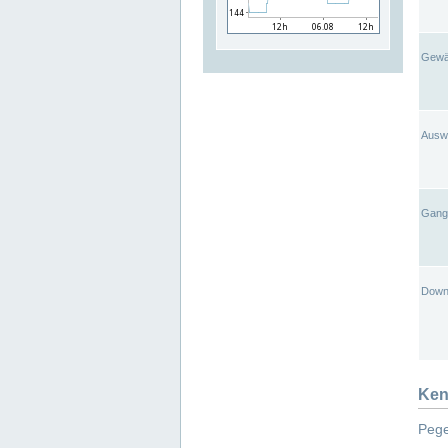
Gewä
Ausw
Gangl
Down
Ken
Pege