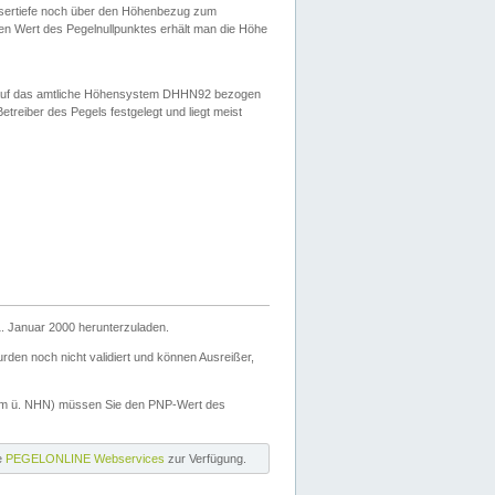
ssertiefe noch über den Höhenbezug zum
en Wert des Pegelnullpunktes erhält man die Höhe
d auf das amtliche Höhensystem DHHN92 bezogen
reiber des Pegels festgelegt und liegt meist
. Januar 2000 herunterzuladen.
den noch nicht validiert und können Ausreißer,
(m ü. NHN) müssen Sie den PNP-Wert des
ie
PEGELONLINE Webservices
zur Verfügung.