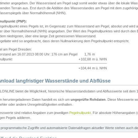
ntimeter angegeben. Der Wasserstand am Pegel sagt somit weder etwas über die lokale Wa
enden Terrain aus. Erst durch die Addition des Wasserstandes am Pegel mit dem zugehörig
asserspiegels über Normalhöhennull (NHN).
nullpunkt (PNP):
egelnullpunkt eines Pegels ist, im Gegensatz zum Wasserstand am Pegel, absolut und wir
ter über Normalhöhennull (NHN) angegeben. Der Wert des Pegelnullpunktes wird durch den Bet
 dem niedrigsten, über eine lange Zeit gemessenen Wasserstand.
gellatte wird so angebracht, dass deren Nullmarkierung dem Pegelnullpunkt entspricht.
iel am Pegel Dresden:
rstand am 16.07.2013 08:00 Uhr: 176 cm am Pegel
1,76
m
ullpunkt
+
102,68
m ü. NHN
=
104,44
m ü. NHN
nload langfristiger Wasserstände und Abflüsse
ONLINE bietet die Möglichkeit, historische Wasserstandsdaten und Abflusswerte seit dem 1
en heruntergeladenen Daten handelt es sich um
ungeprüfte Rohdaten
. Diese Messwerte wur
ehler oder andere Unregelmäßigkeiten enthalten.
esswerte sind relative Angaben zum jeweiligen
Pegelnullpunkt
. Für absolute Höhenangaben 
igen Pegels addieren.
ür programmatische Zugriffe und automatisierte Datenabfragen aktueller Werte stehen auch d