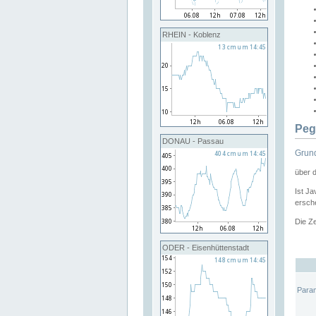
RHEIN - Koblenz
Peg
DONAU - Passau
Grund
über 
Ist Ja
ersche
Die Ze
ODER - Eisenhüttenstadt
Para