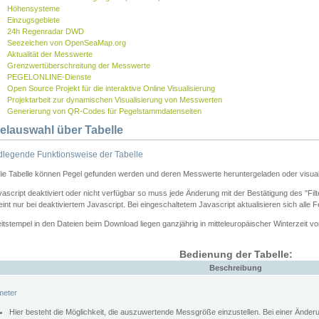
Höhensysteme
Einzugsgebiete
24h Regenradar DWD
Seezeichen von OpenSeaMap.org
Aktualität der Messwerte
Grenzwertüberschreitung der Messwerte
PEGELONLINE-Dienste
Open Source Projekt für die interaktive Online Visualisierung
Projektarbeit zur dynamischen Visualisierung von Messwerten
Generierung von QR-Codes für Pegelstammdatenseiten
elauswahl über Tabelle
legende Funktionsweise der Tabelle
die Tabelle können Pegel gefunden werden und deren Messwerte heruntergeladen oder visuali
vascript deaktiviert oder nicht verfügbar so muss jede Änderung mit der Bestätigung des "Filt
int nur bei deaktiviertem Javascript. Bei eingeschaltetem Javascript aktualisieren sich alle 
itstempel in den Dateien beim Download liegen ganzjährig in mitteleuropäischer Winterzeit vo
Bedienung der Tabelle:
Beschreibung
meter
Hier besteht die Möglichkeit, die auszuwertende Messgröße einzustellen. Bei einer Ände