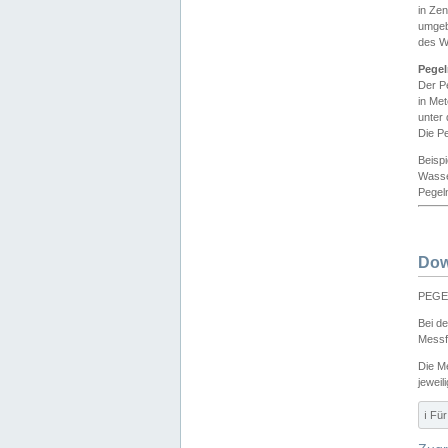
in Ze
umgeb
des W
Pegel
Der P
in Me
unter
Die Pe
Beisp
Wasse
Pegeln
Dow
PEGEL
Bei d
Messf
Die M
jeweil
ℹ️ F