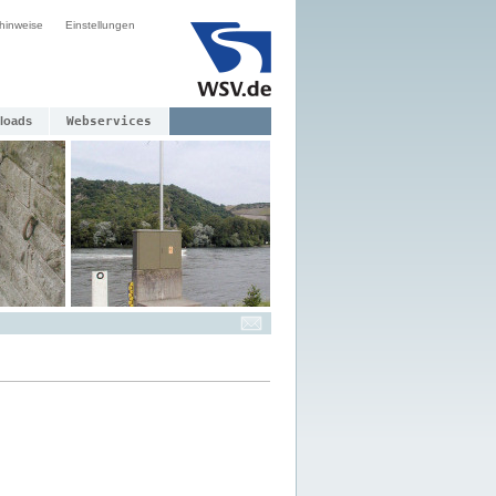
hinweise
Einstellungen
loads
Webservices