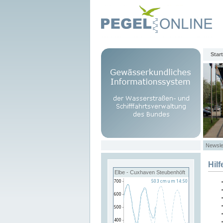
Start
Newsle
Hilf
Elbe - Cuxhaven Steubenhöft