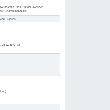
wünschten Pegel. Auf der jeweiligen
 der Diagrammanzeige.
load-Prozess.
MEZ/MESZ zu UTC)
lung)