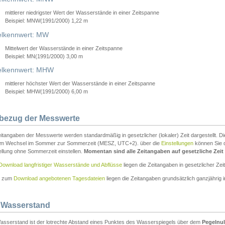
mittlerer niedrigster Wert der Wasserstände in einer Zeitspanne
Beispiel: MNW(1991/2000) 1,22 m
lkennwert: MW
Mittelwert der Wasserstände in einer Zeitspanne
Beispiel: MN(1991/2000) 3,00 m
elkennwert: MHW
mittlerer höchster Wert der Wasserstände in einer Zeitspanne
Beispiel: MHW(1991/2000) 6,00 m
tbezug der Messwerte
itangaben der Messwerte werden standardmäßig in gesetzlicher (lokaler) Zeit dargestellt. D
em Wechsel im Sommer zur Sommerzeit (MESZ, UTC+2). über die
Einstellungen
können Sie d
ellung ohne Sommerzeit einstellen.
Momentan sind alle Zeitangaben auf gesetzliche Zeit e
Download langfristiger Wasserstände und Abflüsse
liegen die Zeitangaben in gesetzlicher Zeit
n zum
Download angebotenen Tagesdateien
liegen die Zeitangaben grundsätzlich ganzjährig in
 Wasserstand
asserstand ist der lotrechte Abstand eines Punktes des Wasserspiegels über dem
Pegelnul