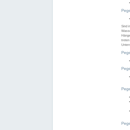
Pege
Sind 
Wasser
Hänge
treten
Unter
Pege
Pege
Pege
Pege