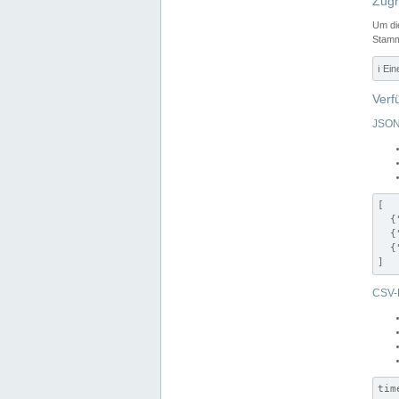
Zugr
Um di
Stamm
ℹ️ Ei
Verf
JSON
[

  {
  {
  {
]
CSV-
tim