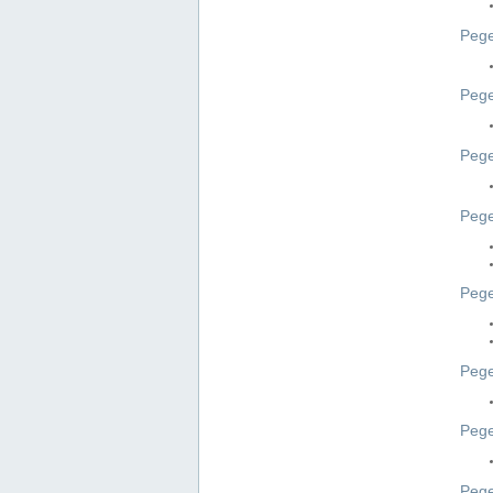
Pege
Pege
Peg
Pege
Pege
Pege
Pege
Peg