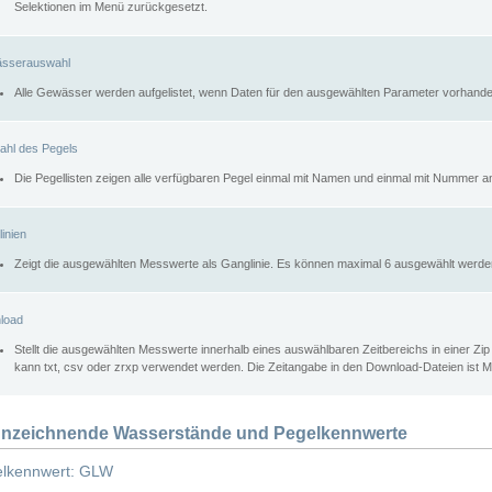
Selektionen im Menü zurückgesetzt.
sserauswahl
Alle Gewässer werden aufgelistet, wenn Daten für den ausgewählten Parameter vorhande
ahl des Pegels
Die Pegellisten zeigen alle verfügbaren Pegel einmal mit Namen und einmal mit Nummer a
inien
Zeigt die ausgewählten Messwerte als Ganglinie. Es können maximal 6 ausgewählt werde
load
Stellt die ausgewählten Messwerte innerhalb eines auswählbaren Zeitbereichs in einer Zi
kann txt, csv oder zrxp verwendet werden. Die Zeitangabe in den Download-Dateien ist 
nzeichnende Wasserstände und Pegelkennwerte
lkennwert: GLW