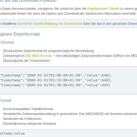
iff auf die Download-Funktion
e Daten herunterzuladen, navigieren Sie zunächst über die
Pegelauswahl-Tabelle
zu einem ge
datenseite finden Sie dann die Option zum Download der historischen Messdaten unterhalb
ne detaillierte
Schritt-für-Schritt-Anleitung mit Screenshots
führt Sie durch den gesamten Down
ügbare Datenformate
-Format
Strukturiertes Datenformat für programmatische Verarbeitung
Zeitstempel im
ISO 8601-Format
↗
mit vollständigen Zeitzoneninformation (Offset von 
Dezimalpunkt als Trennzeichen
"timestamp":"2000-01-01T01:00:00+01:00","value":646},

"timestamp":"2000-01-01T01:15:00+01:00","value":646},

"timestamp":"2000-01-01T01:30:00+01:00","value":645}

Format
Excel-kompatibles Tabellenformat
Vereinfachte Zeitstempeldarstellung in gesetzlicher Zeit (MEZ/MESZ mit Sommerzeitumstel
Semikolon als Feldtrenner
Dezimalkomma (deutsche Notation)
estamp;value
