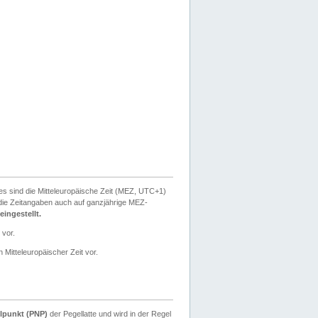
ies sind die Mitteleuropäische Zeit (MEZ, UTC+1)
ie Zeitangaben auch auf ganzjährige MEZ-
ingestellt.
 vor.
 Mitteleuropäischer Zeit vor.
lpunkt (PNP)
der Pegellatte und wird in der Regel