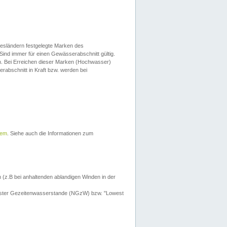
esländern festgelegte Marken des
Sind immer für einen Gewässerabschnitt gültig.
. Bei Erreichen dieser Marken (Hochwasser)
erabschnitt in Kraft bzw. werden bei
tem
. Siehe auch die Informationen zum
 (z.B bei anhaltenden ablandigen Winden in der
drigster Gezeitenwasserstande (NGzW) bzw. "Lowest