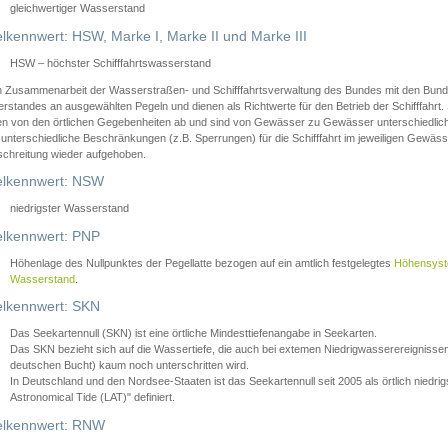
gleichwertiger Wasserstand
lkennwert: HSW, Marke I, Marke II und Marke III
HSW – höchster Schifffahrtswasserstand
in Zusammenarbeit der Wasserstraßen- und Schifffahrtsverwaltung des Bundes mit den Bund
standes an ausgewählten Pegeln und dienen als Richtwerte für den Betrieb der Schifffahrt. 
n von den örtlichen Gegebenheiten ab und sind von Gewässer zu Gewässer unterschiedlich
 unterschiedliche Beschränkungen (z.B. Sperrungen) für die Schifffahrt im jeweiligen Gewäss
schreitung wieder aufgehoben.
lkennwert: NSW
niedrigster Wasserstand
lkennwert: PNP
Höhenlage des Nullpunktes der Pegellatte bezogen auf ein amtlich festgelegtes
Höhensys
Wasserstand
.
lkennwert: SKN
Das Seekartennull (SKN) ist eine örtliche Mindesttiefenangabe in Seekarten.
Das SKN bezieht sich auf die Wassertiefe, die auch bei extemen Niedrigwasserereignissen
deutschen Bucht) kaum noch unterschritten wird.
In Deutschland und den Nordsee-Staaten ist das Seekartennull seit 2005 als örtlich nie
Astronomical Tide (LAT)" definiert.
lkennwert: RNW