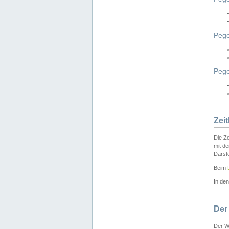
Pege
Peg
Zei
Die Ze
mit d
Darst
Beim
In de
Der
Der W