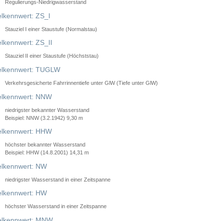
Regulierungs-Niedrigwasserstand
lkennwert: ZS_I
Stauziel I einer Staustufe (Normalstau)
lkennwert: ZS_II
Stauziel II einer Staustufe (Höchststau)
elkennwert: TUGLW
Verkehrsgesicherte Fahrrinnentiefe unter GlW (Tiefe unter GlW)
lkennwert: NNW
niedrigster bekannter Wasserstand
Beispiel: NNW (3.2.1942) 9,30 m
lkennwert: HHW
höchster bekannter Wasserstand
Beispiel: HHW (14.8.2001) 14,31 m
lkennwert: NW
niedrigster Wasserstand in einer Zeitspanne
lkennwert: HW
höchster Wasserstand in einer Zeitspanne
elkennwert: MNW