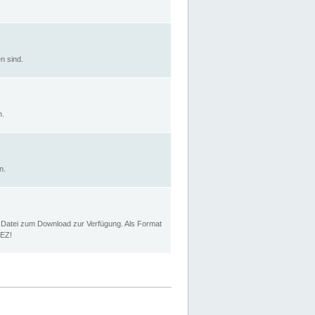
n sind.
n.
n.
p Datei zum Download zur Verfügung. Als Format
MEZ!