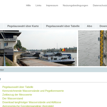
Hilfe
Links
Impressum
Nutzungsbedingungen
Datenschutz
Pegelauswahl über Karte
Pegelauswahl über Tabelle
Abo
Down
tter
e
Pegelauswahl über Tabelle
Kennzeichnende Wasserstände und Pegelkennwerte
Zeitbezug der Messwerte
Der Wasserstand
Download langfristiger Wasserstände und Abflüsse
Astronomische Gezeitenganglinie (Astrotide)